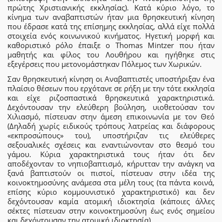
πρώτης Χριστιανικής εκκλησίας). Κατά κύριο λόγο, το
κίνημα των αναβαπτιστών ήταν μια θρησκευτική κίνηση
που έδρασε κατά της επίσημης εκκλησίας, αλλά είχε πολλά
στοιχεία ενός κοινωνικού κινήματος. Ηγετική μορφή και
καθοριστικό ρόλο έπαιξε ο Thomas Mintzer που ήταν
μαθητής και φίλος του Λουθήρου και ηγήθηκε στις
εξεγέρσεις που μετονομάστηκαν Πόλεμος των Χωρικών.
Σαν θρησκευτική κίνηση οι Αναβαπτιστές υποστήριξαν ένα
πλαίσιο θέσεων που ερχότανε σε ρήξη με την τότε εκκλησία
και είχε ριζοσπαστικά θρησκευτικά χαρακτηριστικά.
Δεχόντουσαν την ελεύθερη βούληση, υιοθετούσαν τον
Χιλιασμό, πίστευαν στην άμεση επικοινωνία με τον Θεό
(Δηλαδή χωρίς ειδικούς τρόπους λατρείας και διάφορους
«εκπροσώπους» του), υποστήριζαν τις ελεύθερες
σεξουαλικές σχέσεις και εναντιώνονταν στο θεσμό του
γάμου. Κύρια χαρακτηριστικά τους ήταν ότι δεν
αποδέχονταν το νηπιοβαπτισμό, κήρυτταν την ανάγκη να
ξανά βαπτιστούν οι πιστοί, πίστευαν στην ιδέα της
κοινοκτημοσύνης ανάμεσα στα μέλη τους (τα πάντα κοινά,
επίσης κύριο κομμουνιστικό χαρακτηριστικό) και δεν
δεχόντουσαν καμία ατομική ιδιοκτησία (κάποιες άλλες
σέκτες πίστευαν στην κοινοκτημοσύνη έως ενός σημείου
και δεχόντουσαν την ατομική ιδιοκτησία).