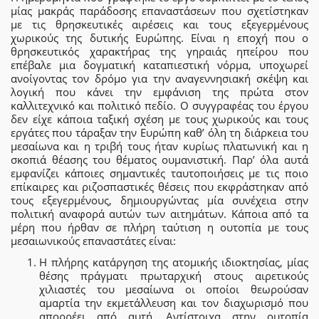
μίας μακράς παράδοσης επαναστάσεων που σχετίστηκαν
με τις θρησκευτικές αιρέσεις και τους εξεγερμένους
χωρικούς της δυτικής Ευρώπης. Είναι η εποχή που ο
θρησκευτικός χαρακτήρας της γηραιάς ηπείρου που
επέβαλε μια δογματική καταπιεστική νόρμα, υποχωρεί
ανοίγοντας τον δρόμο για την αναγεννησιακή σκέψη και
λογική που κάνει την εμφάνιση της πρώτα στον
καλλιτεχνικό και πολιτικό πεδίο. Ο συγγραφέας του έργου
δεν είχε κάποια ταξική σχέση με τους χωρικούς και τους
εργάτες που τάραξαν την Ευρώπη καθ’ όλη τη διάρκεια του
μεσαίωνα και η τριβή τους ήταν κυρίως πλατωνική και η
σκοπιά θέασης του θέματος ουμανιστική. Παρ’ όλα αυτά
εμφανίζει κάποιες σημαντικές ταυτοποιήσεις με τις ποιο
επίκαιρες και ριζοσπαστικές θέσεις που εκφράστηκαν από
τους εξεγερμένους, δημιουργώντας μία συνέχεια στην
πολιτική αναφορά αυτών των αιτημάτων. Κάποια από τα
μέρη που ήρθαν σε πλήρη ταύτιση η ουτοπία με τους
μεσαιωνικούς επαναστάτες είναι:
Η πλήρης κατάργηση της ατομικής ιδιοκτησίας, μίας
θέσης πράγματι πρωταρχική στους αιρετικούς
χιλιαστές του μεσαίωνα οι οποίοι θεωρούσαν
αμαρτία την εκμετάλλευση και τον διαχωρισμό που
απορρέει από αυτή. Αντίστοιχα στην ουτοπία