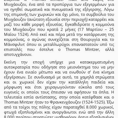
Μινχάουζεν, ένα από τα προπύργια των εξεγερμένων για
να ηγηθεί σωματικά και πνευματικά της εξέγερσης. Λόγω
της επιμονής των χωρικών και όχι μόνο, το συμβούλιο του
Μινχάουζεν (ανώτατη εξουσία στην περιοχή) καταρρέει και
μαζί του κάθε μορφή εξουσίας. Εγκαθιδρύετε η κομμούνα
του Μινχάουζεν που κρατά 2 μήνες (17 Μαρτίου – 25
Μαΐου 1524). Από εκεί και πέρα μετά την κατάρρευση της
κομμούνας, ο αγώνας συνεχίζεται στη Θουριγγία και το
Μάνσφιλντ όπου οι μεταλλωρύχοι επαναστατούν υπό τις
επιστολές που έστελνε ο Thomas Mintzer, αλλά
αποτυγχάνουν.
Εκείνη την εποχή υπήρχε μια κατακερματισμένη
αυτοκρατορία που οδήγησε στο μειονέκτημα του να μην
έχουν ένα ενιαίο μέτωπο και να ενωθούν σ’ ένα κίνημα
εξεγέρσεων. Σε συνδυασμό με αυτό, τα χαμηλά στρώματα
και οι χωρικοί δεν είχαν την κατάλληλη παιδεία και
μόρφωση και έτσι χειραγωγούνταν εύκολα από τους
ευγενείς οι οποίοι τους έπεισαν να αφήσουν τα όπλα. Η
τελευταία εστία αντίστασης, στην οποία κατέφθασε και ο
Thomas Mintzer ήταν το Φρανκενχάουζεν (1524-1525). Έξω
από τα τοίχοι της πόλης είχαν παραταχθεί 8.000 χωρικοί,
φτωχά εξοπλισμένοι και ανοργάνωτοι ενώ από την άλλη
8.000 περίπου στρατιώτες μισθοφόροι άρτια εξοπλισμένοι