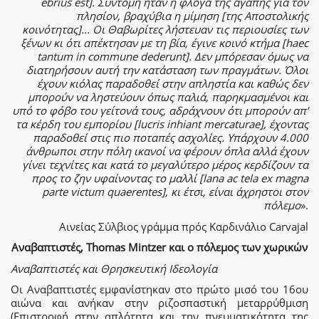
ebrius est]. Σύντομη ήταν η φλόγα της αγάπης για τον
πλησίον, βραχύβια η μίμηση [της Αποστολικής
κοινότητας]... Οι Θαβωρίτες λήστευαν τις περιουσίες των
ξένων κι ότι απέκτησαν με τη βία, έγινε κοινό κτήμα [haec
tantum in commune dederunt]. Δεν μπόρεσαν όμως να
διατηρήσουν αυτή την κατάσταση των πραγμάτων. Όλοι
έχουν κιόλας παραδοθεί στην απληστία και καθώς δεν
μπορούν να ληστεύουν όπως παλιά, παρηκμασμένοι και
υπό το φόβο του γείτονά τους, αδράχνουν ότι μπορούν απ’
τα κέρδη του εμπορίου [lucris inhiant mercaturae], έχοντας
παραδοθεί στις πιο ποταπές ασχολίες. Υπάρχουν 4.000
άνθρωποι στην πόλη ικανοί να φέρουν όπλα αλλά έχουν
γίνει τεχνίτες και κατά το μεγαλύτερο μέρος κερδίζουν τα
προς το ζην υφαίνοντας το μαλλί [lana ac tela ex magna
parte victum quaerentes], κι έτσι, είναι άχρηστοι στον
πόλεμο
».
Αινείας Σύλβιος γράμμα πρός Καρδινάλιο Carvajal
Αναβαπτιστές, Thomas Mintzer και ο πόλεμος των χωρικών
Αναβαπτιστές και Θρησκευτική Ιδεολογία
Οι Αναβαπτιστές εμφανίστηκαν στο πρώτο μισό του 16ου
αιώνα και ανήκαν στην ριζοσπαστική μεταρρύθμιση
(Επιστροφή στην απλότητα και την πνευματικότητα της