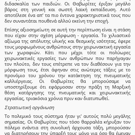
διδασκαλία των παιδιών. Οι Θαβωρίτες έριξαν μεγάλο
βάρος στη γενική και σωστή λαϊκή εκπαίδευση. Αυτό
αποτέλεσε ένα απ’ τα πιο έντονα χαρακτηριστικά τους που
δεν συναντάται πουθενά αλλού εκείνη την εποχή.
Επίσης αξιοσημείωτη σε αυτή την περίπτωση είναι η στάση
που είχαν στην σχέση μόρφωση - εργασία. Το χιλιαστικό
αξίωμα της απόλυτης υλικής και θεσμικής ισότητας, έφερε
τους μορφωμένους ανθρώπους στην χειρωνακτική εργασία
των χωραφιών. Κάτι που μέχρι τότε οι πολύωρες
χειρωνακτικές εργασίες των ανθρώπων που παρήγαγαν
τον πλούτο, δεν τους επέτρεπε να τον διαθέσουν για την
μόρφωση τους, έτσι άφηναν στις ανώτερες τάξεις με το
προνόμιο του χρόνου την κατάκτηση της πνευματικής
καλλιέργειας. Οι Θαβωρίτες θα μπορούσαμε να
υποστηρίξουμε ότι εφάρμοσαν στην πράξη τη Μαρξική
θέση κατάργησης της πνευματικής και χειρωνακτικής
εργασίας, τριακόσια χρόνια πριν καν διατυπωθεί.
Στρατιωτική οργάνωση
Το πολεμικό τους σύστημα ήταν γι’ αυτούς πολύ μεγάλης
σημασίας. Οι Θαβωρίτες που τόσο θαρραλέα κήρυξαν τον
πόλεμο ενάντια στη συνολική άρχουσα τάξη, μπορούσαν
να διατηρήσουν την ύπαρξή τους μόνο για όσο θα έμεναν