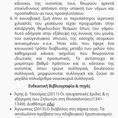
κάτοικοι της ουτοπίας τους θεωρούν αρκετά
επικίνδυνους απέναντι στην υπακοή των νόμων και
προσπαθούν να τους προσηλυτίσουν.
Η κοινοβιακή ζωή όπου οι περισσότεροι αιρετικοί
χιλιαστές του μεσαίωνα είχαν προχωρήσει στην
κατάργηση θεμελιωδών θεσμών όπως του γάμου.
Αυτό οδήγησε στην εξάλειψη της έννοιας του γονέα,
του οικογενειακού σπιτιού, της κατοχής ατομικών
αντικειμένων κ.ο.κ. Ήταν κάτι που έφερε ένα
κοινωνικό τρόπο διαβίωσης μεταξύ των μελών που
καθημερινά κάνανε ασχολίες που θεωρούνται
ιδιωτικές και προσωπικές. Το αντίστοιχο σε
μικρότερο βαθμό πράττουν και οι κάτοικοι της
ουτοπίας όπου τρώνε συλλογικά, δουλεύουν
συλλογικά, μορφώνονται συλλογικά και ζούνε σε
μεγάλα πολυάριθμα νοικοκυριά συλλογικά.
Ενδεικτική Βιβλιογραφία & πηγές
Άρης Δ. Τσιούμας (2011) Οι ησυχαστικές έριδες & η
εξέγερση των Ζηλωτών στη Θεσσαλονίκη (1341-
1349). Διαθέσιμο
εδώ
Άγνωστος (2013) Ο διάβολος στη σάρκα τους: Τα
απολωλότα πρόβατα του πληβειακού Χριστιανισμού.