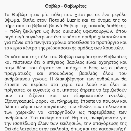
Θαβώρ - Θαβωρίτες
Το Θαβώρ ήταν μία πόλη που χτίστηκε σε ένα μεγάλο
ύψωμα, δίπλα στον Ποταμό Luznic και το όνομα της το
πήρε από το βιβλικό βουνό Θαβώρ της παλαιάς διαθήκης.
Η πόλη ξεκίνησε ως ένας οικισμός υφαντουργών, όπου
σιγά σιγά συγκέντρωσε ένα τεράστιο αριθμό χιλιαστών και
για πάνω από πενήντα χρόνια αποτέλεσε το προπύργιο και
το κύριο κέντρο της ριζοσπαστικής ομάδας των Χουσιτών.
Οι κάτοικοι της πόλη του Θαβώρ ονομάστηκαν Θαβωρίτες
και πίστευαν ότι ο επίγειος βασιλιάς είναι άχρηστος και
στην θέση του έπρεπε να υπάρχει ο θεός ως ο μόνος
πραγματικός και επουράνιος βασιλιάς όλου του
ανθρώπινου γένους. Η διακυβέρνηση των ανθρώπων θα
έπρεπε να περάσει στα χέρια του λαού και όλοι οι
πρίγκιπες, οι ευγενείς κι οι ιππότες έπρεπε να ξεριζωθούν
σαν τα ζιζάνια και να εξαφανιστούν εντελώς.
Εξαναγκασμοί, φόροι και πληρωμές, έπρεπε να πάψουν και
όλοι οι νόμοι των πριγκίπων, των εθνών, των πόλεων και
των χωρικών να καταργηθούν ως παρεμβάσεις των
ανθρώπων. Στα εκκλησιαστικά θέματα, αναφέρονταν για
την ισοπέδωση όλων των εκκλησιών, την απαγόρευση της
Θεϊκής λατρείας στην εκκλησία, όπως και της κατασκευής ή