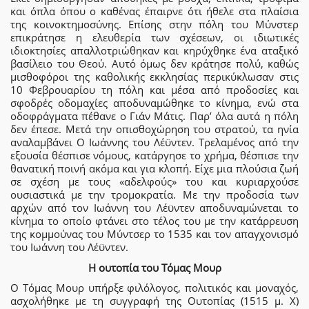
και όπλα όπου ο καθένας έπαιρνε ότι ήθελε στα πλαίσια
της κοινοκτημοσύνης. Επίσης στην πόλη του Μύνστερ
επικράτησε η ελευθερία των σχέσεων, οι ιδιωτικές
ιδιοκτησίες απαλλοτριώθηκαν και κηρύχθηκε ένα αταξικό
βασίλειο του Θεού. Αυτό όμως δεν κράτησε πολύ, καθώς
μισθοφόροι της καθολικής εκκλησίας περικύκλωσαν στις
10 Φεβρουαρίου τη πόλη και μέσα από προδοσίες και
σφοδρές οδομαχίες αποδυναμώθηκε το κίνημα, ενώ στα
οδοφράγματα πέθανε ο Γιάν Μάτις. Παρ’ όλα αυτά η πόλη
δεν έπεσε. Μετά την οπισθοχώρηση του στρατού, τα ηνία
αναλαμβάνει Ο Ιωάννης του Λέϋντεν. Τρελαμένος από την
εξουσία θέσπισε νόμους, κατάργησε το χρήμα, θέσπισε την
θανατική ποινή ακόμα και για κλοπή. Είχε μια πλούσια ζωή
σε σχέση με τους «αδελφούς» του και κυριαρχούσε
ουσιαστικά με την τρομοκρατία. Με την προδοσία των
αρχών από τον Ιωάννη του Λέϋντεν αποδυναμώνεται το
κίνημα το οποίο φτάνει στο τέλος του με την κατάρρευση
της κομμούνας του Μύντσερ το 1535 και τον απαγχονισμό
του Ιωάννη του Λέϋντεν.
Η ουτοπία του Τόμας Μουρ
Ο Τόμας Μουρ υπήρξε φιλόλογος, πολιτικός και μοναχός,
ασχολήθηκε με τη συγγραφή της Ουτοπίας (1515 μ. Χ)