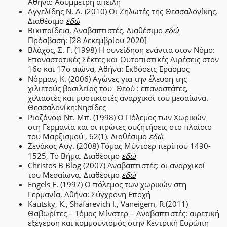
Αθήνα: Ασύμμετρη απειλή
Αγγελίδης Ν. Α. (2010) Οι Ζηλωτές της Θεσσαλονίκης.
Διαθέσιμο
εδώ
Βικιπαίδεια, Αναβαπτιστές. Διαθέσιμο
εδώ
Πρόσβαση: [28 Δεκεμβρίου 2020]
Βλάχος, Σ. Γ. (1998) Η συνείδηση ενάντια στον Νόμο:
Επαναστατικές Σέκτες και Ουτοπιστικές Αιρέσεις στον
16ο και 17ο αιώνα, Αθήνα: Εκδόσεις Έρασμος
Νόρμαν, Κ. (2006) Αγώνες για την έλευση της
χιλιετούς βασιλείας του Θεού : επαναστάτες,
χιλιαστές και μυστικιστές αναρχικοί του μεσαίωνα.
Θεσσαλονίκη:Νησίδες
Ριαζάνοφ Ντ. Μπ. (1998) Ο Πόλεμος των Χωρικών
στη Γερμανία και οι πρώτες συζητήσεις στο πλαίσιο
του Μαρξισμού , 62(1). Διαθέσιμο
εδώ
Ζενάκος Αυγ. (2008) Τόμας Μύντσερ περίπου 1490-
1525, Το Βήμα. Διαθέσιμο
εδώ
Christos B Blog (2007) Αναβαπτιστές: οι αναρχικοί
του Μεσαίωνα. Διαθέσιμο
εδώ
Engels F. (1997) O πόλεμος των χωρικών στη
Γερμανία, Αθήνα: Σύγχρονη Εποχή
Kautsky, K., Shafarevich I., Vaneigem, R.(2011)
Θαβωρίτες – Τόμας Μίνστερ – Αναβαπτιστές: αιρετική
εξέγερση και κομμουνισμός στην Κεντρική Ευρώπη