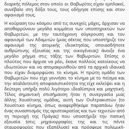
διαρκής πόλεμος στον οποίο οι Θαβωρίτες είχαν εμπλακεί,
συνέβαλε στη δόξα τους, τους οδήγησε επίσης και στον
αφανισμό τους.
Η κούραση του κόσμου από τις συνεχείς μάχες, άρχισαν να
αποθαρρύνουν μεγάλα κομμάτια των υποστηρικτών των
Θαβωριτών, με την ταυτόχρονη σύγκρουση και τον
αφανισμό των Αδαμιτών (μιας σέκτας που υποστήριζε τον
αφανισμό της ατομικής ιδιοκτησίας, οποιασδήποτε
ανθρώπινης εξουσίας και της οικογένειας) άνοιξε ένα
μεγάλο ρήγμα στις τάξης των θαβωριτών. Επίσης ο
πλούτος που άρχισε να ρέει, έκανε πολλούς κατοίκους να
ιδιωτεύουν και να απομακρυνθούν από τα αρχικά ιδανικά
που είχαν διαμορφώσει το κίνημα. Η πρώτη ομάδα των
Θαβωριτών που είχε γεννήσει το κίνημα με το πείσμα και
την αταλάντευτη αποφασιστικότητα της είχε εκλείψει και η
δεύτερη υπήρξε πολύ λιγότερο ιδεαλίστρια και μαχητική.
Τέλος σημαντική επισήμανση ήταν η συνεργασία μιας
άλλης Χουσίτικης ομάδας, αυτή των Ουλτρακιστών (το
Χουσίτικο κίνημα, όπως αναφερθήκαμε παραπάνω ήταν
ένας συνασπισμός της αριστοκρατίας και των τεχνιτών από
τη περιοχή της Πράγας) που υποστήριξε την παπική
εξουσία (στις μηχανορραφίες της και τις πέντε
σταυροφορίες που εξαπέλυσε) και πρόσφερε πολεμική-