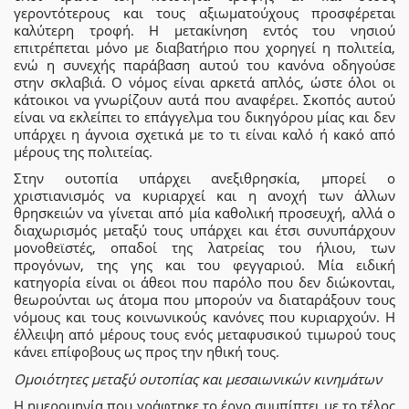
γεροντότερους και τους αξιωματούχους προσφέρεται
καλύτερη τροφή. Η μετακίνηση εντός του νησιού
επιτρέπεται μόνο με διαβατήριο που χορηγεί η πολιτεία,
ενώ η συνεχής παράβαση αυτού του κανόνα οδηγούσε
στην σκλαβιά. Ο νόμος είναι αρκετά απλός, ώστε όλοι οι
κάτοικοι να γνωρίζουν αυτά που αναφέρει. Σκοπός αυτού
είναι να εκλείπει το επάγγελμα του δικηγόρου μίας και δεν
υπάρχει η άγνοια σχετικά με το τι είναι καλό ή κακό από
μέρους της πολιτείας.
Στην ουτοπία υπάρχει ανεξιθρησκία, μπορεί ο
χριστιανισμός να κυριαρχεί και η ανοχή των άλλων
θρησκειών να γίνεται από μία καθολική προσευχή, αλλά ο
διαχωρισμός μεταξύ τους υπάρχει και έτσι συνυπάρχουν
μονοθεϊστές, οπαδοί της λατρείας του ήλιου, των
προγόνων, της γης και του φεγγαριού. Μία ειδική
κατηγορία είναι οι άθεοι που παρόλο που δεν διώκονται,
θεωρούνται ως άτομα που μπορούν να διαταράξουν τους
νόμους και τους κοινωνικούς κανόνες που κυριαρχούν. Η
έλλειψη από μέρους τους ενός μεταφυσικού τιμωρού τους
κάνει επίφοβους ως προς την ηθική τους.
Ομοιότητες μεταξύ ουτοπίας και μεσαιωνικών κινημάτων
Η ημερομηνία που γράφτηκε το έργο συμπίπτει με το τέλος