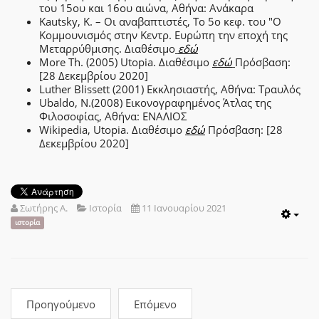
του 15ου και 16ου αιώνα, Αθήνα: Ανάκαρα
Kautsky, K. – Οι αναβαπτιστές, Το 5ο κεφ. του "Ο
Κομμουνισμός στην Κεντρ. Ευρώπη την εποχή της
Μεταρρύθμισης. Διαθέσιμο
εδώ
More Th. (2005) Utopia. Διαθέσιμο
εδώ
Πρόσβαση:
[28 Δεκεμβρίου 2020]
Luther Blissett (2001) Εκκλησιαστής, Αθήνα: Τραυλός
Ubaldo, N.(2008) Εικονογραφημένος Άτλας της
Φιλοσοφίας, Αθήνα: ΕΝΑΛΙΟΣ
Wikipedia, Utopia. Διαθέσιμο
εδώ
Πρόσβαση: [28
Δεκεμβρίου 2020]
Σωτήρης Α.
Ιστορία
11 Ιανουαρίου 2021
Emp
ιστορία
Προηγούμενο
Επόμενο