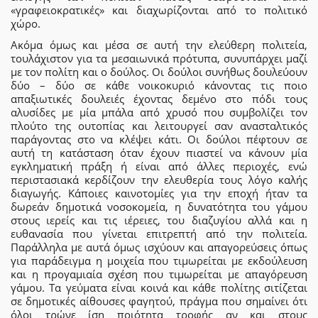
«γραφειοκρατικές» και διαχωρίζονται από το πολιτικό
χώρο.
Ακόμα όμως και μέσα σε αυτή την ελεύθερη πολιτεία,
τουλάχιστον για τα μεσαιωνικά πρότυπα, συνυπάρχει μαζί
με τον πολίτη και ο δούλος. Οι δούλοι συνήθως δουλεύουν
δύο – δύο σε κάθε νοικοκυριό κάνοντας τις ποιο
απαξιωτικές δουλειές έχοντας δεμένο στο πόδι τους
αλυσίδες με μία μπάλα από χρυσό που συμβολίζει τον
πλούτο της ουτοπίας και λειτουργεί σαν ανασταλτικός
παράγοντας στο να κλέψει κάτι. Οι δούλοι πέφτουν σε
αυτή τη κατάσταση όταν έχουν πιαστεί να κάνουν μία
εγκληματική πράξη ή είναι από άλλες περιοχές, ενώ
περιστασιακά κερδίζουν την ελευθερία τους λόγο καλής
διαγωγής. Κάποιες καινοτομίες για την εποχή ήταν τα
δωρεάν δημοτικά νοσοκομεία, η δυνατότητα του γάμου
στους ιερείς και τις ιέρειες, του διαζυγίου αλλά και η
ευθανασία που γίνεται επιτρεπτή από την πολιτεία.
Παράλληλα με αυτά όμως ισχύουν και απαγορεύσεις όπως
για παράδειγμα η μοιχεία που τιμωρείται με εκδούλευση
και η προγαμιαία σχέση που τιμωρείται με απαγόρευση
γάμου. Τα γεύματα είναι κοινά και κάθε πολίτης σιτίζεται
σε δημοτικές αίθουσες φαγητού, πράγμα που σημαίνει ότι
όλοι τρώνε ίση ποιότητα τροφής αν και στους