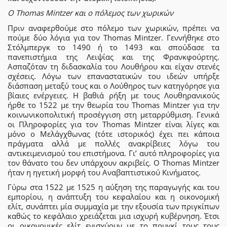
Ο Thomas Mintzer και ο πόλεμος των χωρικών
Πριν αναφερθούμε στο πόλεμο των χωρικών, πρέπει να
πούμε δύο λόγια για τον Thomas Mintzer. Γεννήθηκε στο
Στόλμπεργκ το 1490 ή το 1493 και σπούδασε τα
πανεπιστήμια της Λειψίας και της Φρανκφούρτης.
Ασπαζόταν τη διδασκαλία του Λουθήρου και είχαν στενές
σχέσεις. Λόγω των επαναστατικών του ιδεών υπήρξε
διάσπαση μεταξύ τους και ο Λούθηρος των κατηγόρησε για
βίαιες ενέργειες. Η βαθιά ρήξη με τους Λουθηρανικούς
ήρθε το 1522 με την θεωρία του Thomas Mintzer για την
κοινωνικοπολιτική προσέγγιση στη μεταρρύθμιση. Γενικά
οι Πληροφορίες για τον Thomas Mintzer είναι λίγες και
μόνο ο Μελάγχθωνας (τότε ιστορικός) έχει πει κάποια
πράγματα αλλά με πολλές ανακρίβειες λόγω του
αντικειμενισμού του επιστήμονα. Γι’ αυτό πληροφορίες για
τον θάνατο του δεν υπάρχουν ακριβείς. Ο Thomas Mintzer
ήταν η ηγετική μορφή του Αναβαπτιστικού Κινήματος.
Γύρω στα 1522 με 1525 η αύξηση της παραγωγής και του
εμπορίου, η ανάπτυξη του κεφαλαίου και η οικονομική
ελίτ, συνάπτει μία συμμαχία με την εξουσία των πριγκίπων
καθώς το κεφάλαιο χρειάζεται μια ισχυρή κυβέρνηση. Έτσι
οι οικονομικές ελίτ ενισχύουν με το πουγκί τους τους