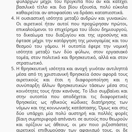
φύλαρχων μέχρι του πρίγκιπα που αν και κατέχει
βασιλικό τίτλο και δια βίου εξουσία, πολύ εύκολα
καθαιρείται αν αποφασίσει να δράσει καταπιεστικά.
Η ουσιαστική ισότητα μεταξύ ανδρών και γυναικών.
Οι αιρετικοί ήταν αυτοί που προχώρησαν πρώτοι,
επικαλούμενοι το επιχείρημα του ίδιου δημιουργού,
το δικαίωμα του διαζυγίου και της ιεροσύνης και
έφτασε μέχρι την κατάργηση της μονογαμίας και του
θεσμού του γάμου. Η ουτοπία έφερε την νομική
ισότητα μεταξύ των δύο φύλων, στον εργασιακό
τομέα, στον πολιτικό και θρησκευτικό, αλλά και στον
στρατιωτικό.
Η θρησκευτική ισότητα και ανοχή γινόταν αντιληπτά
μέσα από τη χριστιανική θρησκεία όσον αφορά τους
αιρετικούς και έτσι η διαφοροποίηση και η
συνύπαρξη άλλων θρησκευτικών τάσεων μέσα στις
κοινότητες τους ήταν κανόνας. Το ίδιο συμβαίνει και
στην ουτοπία που αποδέχεται τις διαφορετικές
θρησκείες ως ηθικούς κώδικες διατήρησης των
νόμων και της κοινωνικής κατάστασης. Όμως και στις
δύο υπάρχει μία πολύ αυστηρή και πολλές φορές
βίαιη συμπεριφορά απέναντι σε αυτούς που θεωρούν
και ορίζουν ως άθεους, οι μεν ποιο ριζοσπάστες
αιρετικοί επιθυμούσαν των αφανισμό τους, οι δε