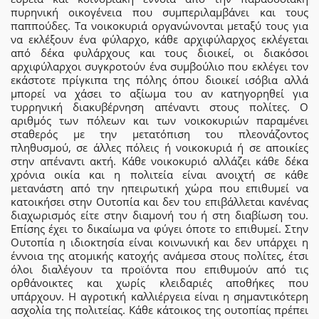
πυρηνική οικογένεια που συμπεριλαμβάνει και τους
παππούδες. Τα νοικοκυριά οργανώνονται μεταξύ τους για
να εκλέξουν ένα φύλαρχο, κάθε αρχιφύλαρχος εκλέγεται
από δέκα φυλάρχους και τους διοικεί, οι διακόσοι
αρχιφύλαρχοι συγκροτούν ένα συμβούλιο που εκλέγει τον
εκάστοτε πρίγκιπα της πόλης όπου διοικεί ισόβια αλλά
μπορεί να χάσει το αξίωμα του αν κατηγορηθεί για
τυρρηνική διακυβέρνηση απέναντι στους πολίτες. Ο
αριθμός των πόλεων και των νοικοκυριών παραμένει
σταθερός με την μετατόπιση του πλεονάζοντος
πληθυσμού, σε άλλες πόλεις ή νοικοκυριά ή σε αποικίες
στην απέναντι ακτή. Κάθε νοικοκυριό αλλάζει κάθε δέκα
χρόνια οικία και η πολιτεία είναι ανοιχτή σε κάθε
μετανάστη από την ηπειρωτική χώρα που επιθυμεί να
κατοικήσει στην Ουτοπία και δεν του επιβάλλεται κανένας
διαχωρισμός είτε στην διαμονή του ή στη διαβίωση του.
Επίσης έχει το δικαίωμα να φύγει όποτε το επιθυμεί. Στην
Ουτοπία η ιδιοκτησία είναι κοινωνική και δεν υπάρχει η
έννοια της ατομικής κατοχής ανάμεσα στους πολίτες, έτσι
όλοι διαλέγουν τα προϊόντα που επιθυμούν από τις
ορθάνοικτες και χωρίς κλειδαριές αποθήκες που
υπάρχουν. Η αγροτική καλλιέργεια είναι η σημαντικότερη
ασχολία της πολιτείας. Κάθε κάτοικος της ουτοπίας πρέπει