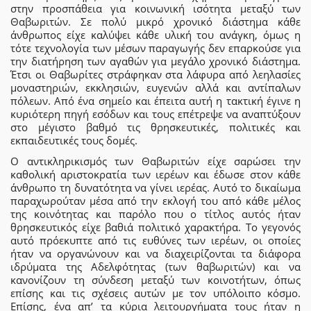
στην προσπάθεια για κοινωνική ισότητα μεταξύ των
Θαβωριτών. Σε πολύ μικρό χρονικό διάστημα κάθε
άνθρωπος είχε καλύψει κάθε υλική του ανάγκη, όμως η
τότε τεχνολογία των μέσων παραγωγής δεν επαρκούσε για
την διατήρηση των αγαθών για μεγάλο χρονικό διάστημα.
Έτσι οι Θαβωρίτες στράφηκαν στα λάφυρα από λεηλασίες
μοναστηριών, εκκλησιών, ευγενών αλλά και αντίπαλων
πόλεων. Από ένα σημείο και έπειτα αυτή η τακτική έγινε η
κυριότερη πηγή εσόδων και τους επέτρεψε να αναπτύξουν
στο μέγιστο βαθμό τις θρησκευτικές, πολιτικές και
εκπαιδευτικές τους δομές.
Ο αντικληρικισμός των Θαβωριτών είχε σαρώσει την
καθολική αριστοκρατία των ιερέων και έδωσε στον κάθε
άνθρωπο τη δυνατότητα να γίνει ιερέας. Αυτό το δικαίωμα
παραχωρούταν μέσα από την εκλογή του από κάθε μέλος
της κοινότητας και παρόλο που ο τίτλος αυτός ήταν
θρησκευτικός είχε βαθιά πολιτικό χαρακτήρα. Το γεγονός
αυτό πρόεκυπτε από τις ευθύνες των ιερέων, οι οποίες
ήταν να οργανώνουν και να διαχειρίζονται τα διάφορα
ιδρύματα της Αδελφότητας (των θαβωριτών) και να
κανονίζουν τη σύνδεση μεταξύ των κοινοτήτων, όπως
επίσης και τις σχέσεις αυτών με τον υπόλοιπο κόσμο.
Επίσης, ένα απ’ τα κύρια λειτουργήματα τους ήταν η