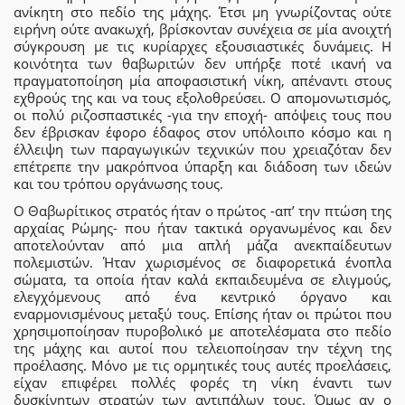
ανίκητη στο πεδίο της μάχης. Έτσι μη γνωρίζοντας ούτε
ειρήνη ούτε ανακωχή, βρίσκονταν συνέχεια σε μία ανοιχτή
σύγκρουση με τις κυρίαρχες εξουσιαστικές δυνάμεις. Η
κοινότητα των θαβωριτών δεν υπήρξε ποτέ ικανή να
πραγματοποίηση μία αποφασιστική νίκη, απέναντι στους
εχθρούς της και να τους εξολοθρεύσει. Ο απομονωτισμός,
οι πολύ ριζοσπαστικές -για την εποχή- απόψεις τους που
δεν έβρισκαν έφορο έδαφος στον υπόλοιπο κόσμο και η
έλλειψη των παραγωγικών τεχνικών που χρειαζόταν δεν
επέτρεπε την μακρόπνοα ύπαρξη και διάδοση των ιδεών
και του τρόπου οργάνωσης τους.
Ο Θαβωρίτικος στρατός ήταν ο πρώτος -απ’ την πτώση της
αρχαίας Ρώμης- που ήταν τακτικά οργανωμένος και δεν
αποτελούνταν από μια απλή μάζα ανεκπαίδευτων
πολεμιστών. Ήταν χωρισμένος σε διαφορετικά ένοπλα
σώματα, τα οποία ήταν καλά εκπαιδευμένα σε ελιγμούς,
ελεγχόμενους από ένα κεντρικό όργανο και
εναρμονισμένους μεταξύ τους. Επίσης ήταν οι πρώτοι που
χρησιμοποίησαν πυροβολικό με αποτελέσματα στο πεδίο
της μάχης και αυτοί που τελειοποίησαν την τέχνη της
προέλασης. Μόνο με τις ορμητικές τους αυτές προελάσεις,
είχαν επιφέρει πολλές φορές τη νίκη έναντι των
δυσκίνητων στρατών των αντιπάλων τους. Όμως αν ο