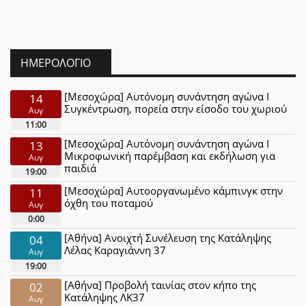
ΗΜΕΡΟΛΌΓΙΟ
[Μεσοχώρα] Αυτόνομη συνάντηση αγώνα Ι
14
Συγκέντρωση, πορεία στην είσοδο του χωριού
Αυγ
11:00
[Μεσοχώρα] Αυτόνομη συνάντηση αγώνα Ι
13
Μικροφωνική παρέμβαση και εκδήλωση για
Αυγ
παιδιά
19:00
[Μεσοχώρα] Αυτοοργανωμένο κάμπινγκ στην
11
όχθη του ποταμού
Αυγ
0:00
[Αθήνα] Ανοιχτή Συνέλευση της Κατάληψης
04
Λέλας Καραγιάννη 37
Αυγ
19:00
[Αθήνα] Προβολή ταινίας στον κήπο της
02
Κατάληψης ΛΚ37
Αυγ