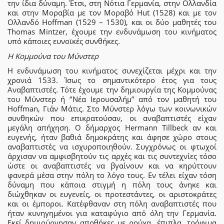
την ίδια δύναμη. Έτσι, στη Νότια Γερμανία, στην Ολλανδία
και στην Μοραβία με τον Μοραβό Hut (1528) και με τον
Ολλανδό Hoffman (1529 – 1530), και οι δύο μαθητές του
Thomas Mintzer, έχουμε την ενδυνάμωση του κινήματος
υπό κάποιες ευνοϊκές συνθήκες.
Η Κομμούνα του Μύνστερ
Η ενδυνάμωση του κινήματος συνεχίζεται μέχρι και την
χρονιά 1533. Ίσως το σημαντικότερο έτος για τους
Αναβαπτιστές. Τότε έχουμε την δημιουργία της Κομμούνας
του Μύνστερ ή ‘’Νέα Ιερουσαλήμ’’ από τον μαθητή του
Hoffman, Γιάν Μάτις. Στο Μύνστερ λόγω των κοινωνικών
συνθηκών που επικρατούσαν, οι αναβαπτιστές είχαν
μεγάλη απήχηση. Ο δήμαρχος Hermann Tillbeck αν και
ευγενής, ήταν βαθιά δημοκράτης και άφησε χώρο στους
αναβαπτιστές να ισχυροποιηθούν. Συγχρόνως οι φτωχοί
άρχισαν να αμφισβητούν τις αρχές και τις συντεχνίες τόσο
ώστε οι αναβαπτιστές να βγαίνουν και να κηρύττουν
φανερά μέσα στην πόλη το λόγο τους. Εν τέλει είχαν τόση
δύναμη που κάποια στιγμή η πόλη τους άνηκε και
διώχθηκαν οι ευγενείς, οι προτεστάντες, οι αριστοκράτες
και οι έμποροι. Κατέφθαναν στη πόλη αναβαπτιστές που
ήταν κυνηγημένοι για καταφύγιο από όλη την Γερμανία.
Εκεί δημιούργησαν αποθήκες με ρούχα, έπιπλα, τρόφιμα