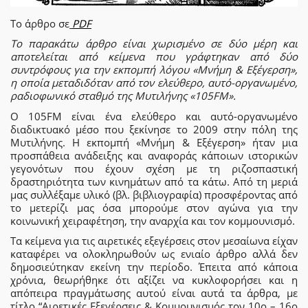
Το άρθρο σε
PDF
Το παρακάτω άρθρο είναι χωρισμένο σε δύο μέρη και
αποτελείται από κείμενα που γράφτηκαν από δύο
συντρόφους για την εκπομπή λόγου «Μνήμη & Εξέγερση»,
η οποία μεταδιδόταν από τον ελεύθερο, αυτό-οργανωμένο,
ραδιοφωνικό σταθμό της Μυτιλήνης «105FM».
Ο 105FM είναι ένα ελεύθερο και αυτό-οργανωμένο
διαδικτυακό μέσο που ξεκίνησε το 2009 στην πόλη της
Μυτιλήνης. Η εκπομπή «Μνήμη & Εξέγερση» ήταν μια
προσπάθεια ανάδειξης και αναφοράς κάποιων ιστορικών
γεγονότων που έχουν σχέση με τη ριζοσπαστική
δραστηριότητα των κινημάτων από τα κάτω. Από τη μεριά
μας συλλέξαμε υλικό (βλ. βιβλιογραφία) προσφέροντας από
το μετερίζι μας όσα μπορούμε στον αγώνα για την
κοινωνική χειραφέτηση, την αναρχία και τον κομμουνισμό.
Τα κείμενα για τις αιρετικές εξεγέρσεις στον μεσαίωνα είχαν
καταφέρει να ολοκληρωθούν ως ενιαίο άρθρο αλλά δεν
δημοσιεύτηκαν εκείνη την περίοδο. Έπειτα από κάποια
χρόνια, θεωρήθηκε ότι αξίζει να κυκλοφορήσει και η
απόπειρα πραγμάτωσης αυτού είναι αυτά τα άρθρα, με
τίτλο “Αιρετικές Εξεγέρσεις & Κομμουνισμός τον 10ο – 16ο