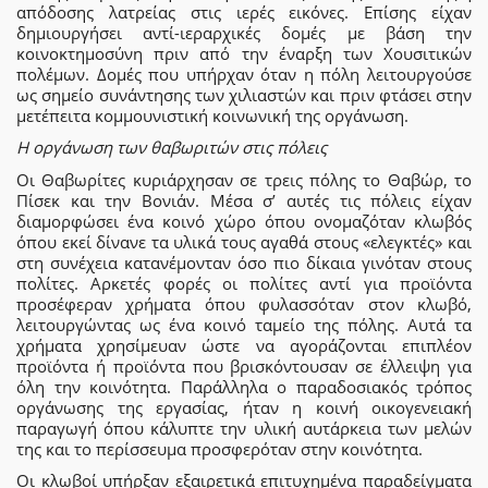
απόδοσης λατρείας στις ιερές εικόνες. Επίσης είχαν
δημιουργήσει αντί-ιεραρχικές δομές με βάση την
κοινοκτημοσύνη πριν από την έναρξη των Χουσιτικών
πολέμων. Δομές που υπήρχαν όταν η πόλη λειτουργούσε
ως σημείο συνάντησης των χιλιαστών και πριν φτάσει στην
μετέπειτα κομμουνιστική κοινωνική της οργάνωση.
Η οργάνωση των θαβωριτών στις πόλεις
Οι Θαβωρίτες κυριάρχησαν σε τρεις πόλης το Θαβώρ, το
Πίσεκ και την Βονιάν. Μέσα σ’ αυτές τις πόλεις είχαν
διαμορφώσει ένα κοινό χώρο όπου ονομαζόταν κλωβός
όπου εκεί δίνανε τα υλικά τους αγαθά στους «ελεγκτές» και
στη συνέχεια κατανέμονταν όσο πιο δίκαια γινόταν στους
πολίτες. Αρκετές φορές οι πολίτες αντί για προϊόντα
προσέφεραν χρήματα όπου φυλασσόταν στον κλωβό,
λειτουργώντας ως ένα κοινό ταμείο της πόλης. Αυτά τα
χρήματα χρησίμευαν ώστε να αγοράζονται επιπλέον
προϊόντα ή προϊόντα που βρισκόντουσαν σε έλλειψη για
όλη την κοινότητα. Παράλληλα ο παραδοσιακός τρόπος
οργάνωσης της εργασίας, ήταν η κοινή οικογενειακή
παραγωγή όπου κάλυπτε την υλική αυτάρκεια των μελών
της και το περίσσευμα προσφερόταν στην κοινότητα.
Οι κλωβοί υπήρξαν εξαιρετικά επιτυχημένα παραδείγματα