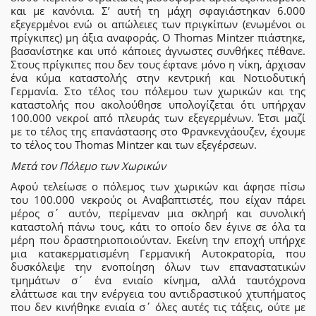
και με κανόνια. Σ’ αυτή τη μάχη σφαγιάστηκαν 6.000
εξεγερμένοι ενώ οι απώλειες των πριγκίπων (ενωμένοι οι
πρίγκιπες) μη άξια αναφοράς. Ο Thomas Mintzer πιάστηκε,
βασανίστηκε και υπό κάποιες άγνωστες συνθήκες πέθανε.
Στους πρίγκιπες που δεν τους έφτανε μόνο η νίκη, άρχισαν
ένα κύμα καταστολής στην κεντρική και Νοτιοδυτική
Γερμανία. Στο τέλος του πόλεμου των χωρικών και της
καταστολής που ακολούθησε υπολογίζεται ότι υπήρχαν
100.000 νεκροί από πλευράς των εξεγερμένων. Έτσι μαζί
με το τέλος της επανάστασης στο Φρανκενχάουζεν, έχουμε
το τέλος του Thomas Mintzer και των εξεγέρσεων.
Μετά τον Πόλεμο των Χωρικών
Αφού τελείωσε ο πόλεμος των χωρικών και άφησε πίσω
του 100.000 νεκρούς οι Αναβαπτιστές, που είχαν πάρει
μέρος σ΄ αυτόν, περίμεναν μια σκληρή και συνολική
καταστολή πάνω τους, κάτι το οποίο δεν έγινε σε όλα τα
μέρη που δραστηριοποιούνταν. Εκείνη την εποχή υπήρχε
μια κατακερματισμένη Γερμανική Αυτοκρατορία, που
δυσκόλεψε την ενοποίηση όλων των επαναστατικών
τμημάτων σ΄ ένα ενιαίο κίνημα, αλλά ταυτόχρονα
ελάττωσε και την ενέργεια του αντιδραστικού χτυπήματος
που δεν κινήθηκε ενιαία σ΄ όλες αυτές τις τάξεις, ούτε με