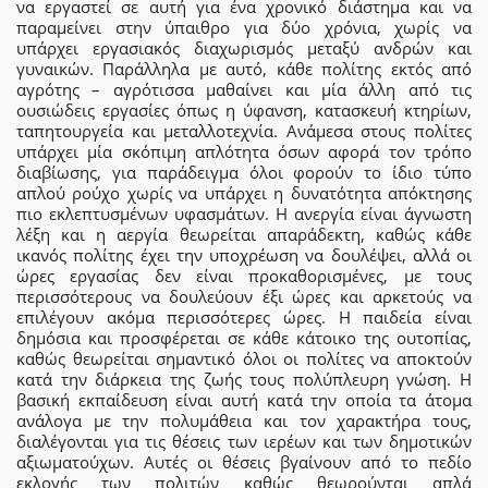
να εργαστεί σε αυτή για ένα χρονικό διάστημα και να
παραμείνει στην ύπαιθρο για δύο χρόνια, χωρίς να
υπάρχει εργασιακός διαχωρισμός μεταξύ ανδρών και
γυναικών. Παράλληλα με αυτό, κάθε πολίτης εκτός από
αγρότης – αγρότισσα μαθαίνει και μία άλλη από τις
ουσιώδεις εργασίες όπως η ύφανση, κατασκευή κτηρίων,
ταπητουργεία και μεταλλοτεχνία. Ανάμεσα στους πολίτες
υπάρχει μία σκόπιμη απλότητα όσων αφορά τον τρόπο
διαβίωσης, για παράδειγμα όλοι φορούν το ίδιο τύπο
απλού ρούχο χωρίς να υπάρχει η δυνατότητα απόκτησης
πιο εκλεπτυσμένων υφασμάτων. Η ανεργία είναι άγνωστη
λέξη και η αεργία θεωρείται απαράδεκτη, καθώς κάθε
ικανός πολίτης έχει την υποχρέωση να δουλέψει, αλλά οι
ώρες εργασίας δεν είναι προκαθορισμένες, με τους
περισσότερους να δουλεύουν έξι ώρες και αρκετούς να
επιλέγουν ακόμα περισσότερες ώρες. Η παιδεία είναι
δημόσια και προσφέρεται σε κάθε κάτοικο της ουτοπίας,
καθώς θεωρείται σημαντικό όλοι οι πολίτες να αποκτούν
κατά την διάρκεια της ζωής τους πολύπλευρη γνώση. Η
βασική εκπαίδευση είναι αυτή κατά την οποία τα άτομα
ανάλογα με την πολυμάθεια και τον χαρακτήρα τους,
διαλέγονται για τις θέσεις των ιερέων και των δημοτικών
αξιωματούχων. Αυτές οι θέσεις βγαίνουν από το πεδίο
εκλογής των πολιτών καθώς θεωρούνται απλά