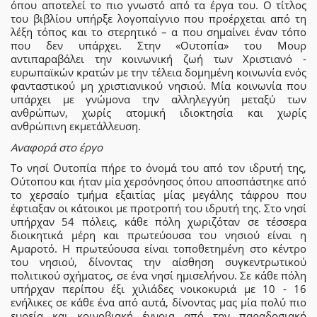
όπου αποτελεί το πιο γνωστό από τα έργα του. Ο τίτλος
του βιβλίου υπήρξε λογοπαίγνιο που προέρχεται από τη
λέξη τόπος και το στερητικό – α που σημαίνει έναν τόπο
που δεν υπάρχει. Στην «Ουτοπία» του Μουρ
αντιπαραβάλει την κοινωνική ζωή των Χριστιανό -
ευρωπαϊκών κρατών με την τέλεια δομημένη κοινωνία ενός
φανταστικού μη χριστιανικού νησιού. Μία κοινωνία που
υπάρχει με γνώμονα την αλληλεγγύη μεταξύ των
ανθρώπων, χωρίς ατομική ιδιοκτησία και χωρίς
ανθρώπινη εκμετάλλευση.
Αναφορά στο έργο
Το νησί Ουτοπία πήρε το όνομά του από τον ιδρυτή της,
Ούτοπου και ήταν μία χερσόνησος όπου αποσπάστηκε από
το χερσαίο τμήμα εξαιτίας μίας μεγάλης τάφρου που
έφτιαξαν οι κάτοικοι με προτροπή του ιδρυτή της. Στο νησί
υπήρχαν 54 πόλεις, κάθε πόλη χωριζόταν σε τέσσερα
διοικητικά μέρη και πρωτεύουσα του νησιού είναι η
Αμαροτό. Η πρωτεύουσα είναι τοποθετημένη στο κέντρο
του νησιού, δίνοντας την αίσθηση συγκεντρωτικού
πολιτικού σχήματος, σε ένα νησί ημισελήνου. Σε κάθε πόλη
υπήρχαν περίπου έξι χιλιάδες νοικοκυριά με 10 - 16
ενήλικες σε κάθε ένα από αυτά, δίνοντας μας μία πολύ πιο
ευρεία και κοινοβιακή έννοια από την παραδοσιακή