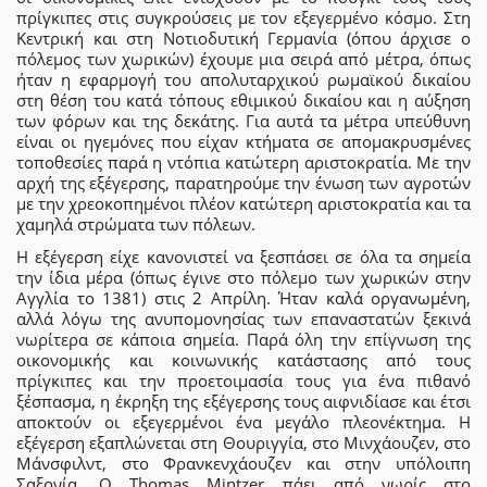
πρίγκιπες στις συγκρούσεις με τον εξεγερμένο κόσμο. Στη
Κεντρική και στη Νοτιοδυτική Γερμανία (όπου άρχισε ο
πόλεμος των χωρικών) έχουμε μια σειρά από μέτρα, όπως
ήταν η εφαρμογή του απολυταρχικού ρωμαϊκού δικαίου
στη θέση του κατά τόπους εθιμικού δικαίου και η αύξηση
των φόρων και της δεκάτης. Για αυτά τα μέτρα υπεύθυνη
είναι οι ηγεμόνες που είχαν κτήματα σε απομακρυσμένες
τοποθεσίες παρά η ντόπια κατώτερη αριστοκρατία. Με την
αρχή της εξέγερσης, παρατηρούμε την ένωση των αγροτών
με την χρεοκοπημένοι πλέον κατώτερη αριστοκρατία και τα
χαμηλά στρώματα των πόλεων.
Η εξέγερση είχε κανονιστεί να ξεσπάσει σε όλα τα σημεία
την ίδια μέρα (όπως έγινε στο πόλεμο των χωρικών στην
Αγγλία το 1381) στις 2 Απρίλη. Ήταν καλά οργανωμένη,
αλλά λόγω της ανυπομονησίας των επαναστατών ξεκινά
νωρίτερα σε κάποια σημεία. Παρά όλη την επίγνωση της
οικονομικής και κοινωνικής κατάστασης από τους
πρίγκιπες και την προετοιμασία τους για ένα πιθανό
ξέσπασμα, η έκρηξη της εξέγερσης τους αιφνιδίασε και έτσι
αποκτούν οι εξεγερμένοι ένα μεγάλο πλεονέκτημα. Η
εξέγερση εξαπλώνεται στη Θουριγγία, στο Μινχάουζεν, στο
Μάνσφιλντ, στο Φρανκενχάουζεν και στην υπόλοιπη
Σαξονία. Ο Thomas Mintzer πάει από νωρίς στο