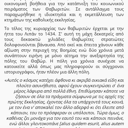
οικονομική βοήθεια για την κατάπνιξη του κοινωνικού
πειράματος των Θαβωριτών. Σε αντάλλαγμα τους
παραχωρήθηκε η ιδιοκτησία και η εκμετάλλευση των
κτημάτων της καθολικής εκκλησίας.
Το τέλος της κυριαρχίας των θαβωριτών έρχεται με την
ήττα του Λιπάν το 1434. Σ’ αυτή τη μάχη δεκατρείς από
τους δεκαοκτώ χιλιάδες Θαβωρίτες στρατιώτες
δολοφονούνται βάναυσα. Από εκεί και έπειτα χάνουν κάθε
αξίωση στην περιοχή της Βοημίας ενώ δύο χρόνια μετά
συνάπτουν ειρήνη με μόνο αίτημα την ανεξαρτησία της
πόλης του Θαβώρ. Η πόλη για χρόνια συνέχισε να
κατοικείτε αλλά όπως μας πληροφορούν οι σύγχρονοι
ιστοριογράφοι, ήταν πλέον μια άλλη πόλη.
«
Αυτός ο κόσμος κατέχει άφθονα κι ακριβά οικιακά είδη και
πλούτο ασυνήθιστο, αφού έχουν συγκεντρώσει σ ́ ένα
μέρος λάφυρα από πολλά έθνη. Επιθύμησαν κάποτε να
ζήσουν σε όλα τα πράγματα σύμφωνα με τις αρχές της
πρώτης Εκκλησίας, έχοντας όλα τα υπάρχοντά τους κοινά,
με τον ένα ν’ αποκαλεί τον άλλο αδερφό κι ότι έλειπε από
κάποιον, του το πρόσφεραν οι υπόλοιποι. Τώρα όμως, ο
καθένας ζει μονάχα για τον εαυτό του και κάποιοι πεινάνε,
ενώ άλλοι γλεντοκοπάνε [alius quidem esurit, alius autem