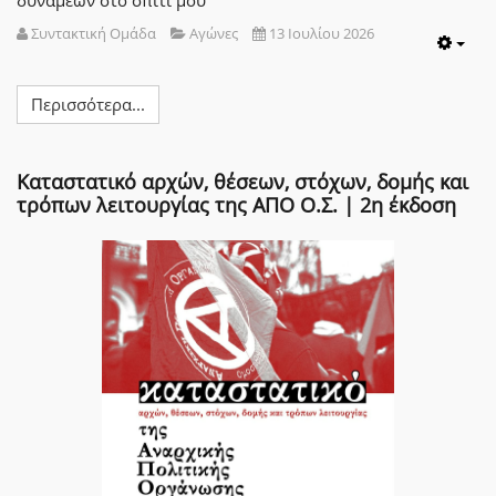
δυνάμεων στο σπίτι μου
Συντακτική Ομάδα
Αγώνες
13 Ιουλίου 2026
Emp
Περισσότερα...
Καταστατικό αρχών, θέσεων, στόχων, δομής και
τρόπων λειτουργίας της ΑΠΟ Ο.Σ. | 2η έκδοση