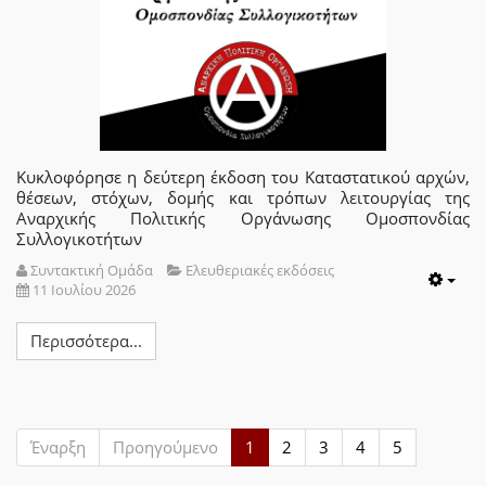
Κυκλοφόρησε η δεύτερη έκδοση του Καταστατικού αρχών,
θέσεων, στόχων, δομής και τρόπων λειτουργίας της
Αναρχικής Πολιτικής Οργάνωσης Ομοσπονδίας
Συλλογικοτήτων
Συντακτική Ομάδα
Ελευθεριακές εκδόσεις
11 Ιουλίου 2026
Emp
Περισσότερα...
Έναρξη
Προηγούμενο
1
2
3
4
5