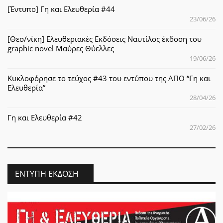
[Έντυπο] Γη και Ελευθερία #44
23/06/26
[Θεσ/νίκη] Ελευθεριακές Εκδόσεις Ναυτίλος έκδοση του
graphic novel Μαύρες Θύελλες
19/06/26
Κυκλοφόρησε το τεύχος #43 του εντύπου της ΑΠΟ “Γη και
Ελευθερία”
28/04/26
Γη και Ελευθερία #42
27/02/26
ΈΝΤΥΠΗ ΈΚΔΟΣΗ