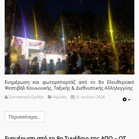
Ενημέρωση και φωτορεπορτάζ από το 8ο Ελευθεριακό
Φεστιβάλ Κοινωνικής, Ταξικής & Διεθνιστικής Αλληλεγγύης
Συντακτική Ομάδα
Αγώνες
31 Ιουλίου 2026
Emp
Περισσότερα...
Ενημέρωση από το 8ο Συνέδριο της ΑΠΟ – ΟΣ