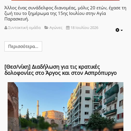
Άλλος ένας συνάδελφος διανομέας, μόλις 20 ετών, έχασε τη
ζωή του το ξημέρωμα της 15ης Ιουλίου στην Αγία
Παρασκευή.
Συντακτική ομάδα
Αγώνες
18 Ιουλίου 2026
Emp
Περισσότερα...
[Θεσ/νίκη] Διαδήλωση για τις κρατικές
δολοφονίες στο Άργος και στον Ασπρόπυργο