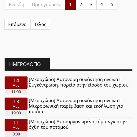
Έναρξη
Προηγούμενο
1
2
3
4
5
Επόμενο
Τέλος
ΗΜΕΡΟΛΌΓΙΟ
[Μεσοχώρα] Αυτόνομη συνάντηση αγώνα Ι
14
Συγκέντρωση, πορεία στην είσοδο του χωριού
Αυγ
11:00
[Μεσοχώρα] Αυτόνομη συνάντηση αγώνα Ι
13
Μικροφωνική παρέμβαση και εκδήλωση για
Αυγ
παιδιά
19:00
[Μεσοχώρα] Αυτοοργανωμένο κάμπινγκ στην
11
όχθη του ποταμού
Αυγ
0:00