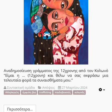
Αναδημοσίευση γράμματος της 12χρονης από τον Κολωνό
"Είμαι η … (12χρονη) και θέλω να σας εκφράσω μια
τελευταία φορά τα συναισθήματα μου."
Συντακτική ομάδα
Απόψεις
27 Μαρτίου 2024
Emp
Αλληλεγγύη
έμφυλη βια
trafficking
παιδοβιαστές
κολωνός
Περισσότερα...