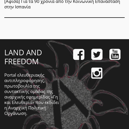
[Αφίσα] Για τα 90 χρόνια από την Κοινωνική Επανάσταση
στην Ισπανία
LAND AND
FREEDOM
Portal ελευθεριακής
αντιπληροφόρησης,
πρωτοβουλία της
συντακτικής ομάδας της
αναρχικής εφημερίδας «Γη
και Ελευθερία» που εκδίδει
η
Αναρχική Πολιτική
Οργάνωση
.