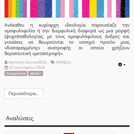
Ανέκαθεν η κυρίαρχη ιδεολογία παρουσίαζε την
ομοφυλοφιλία ή την διεμφυλική διαφορά ως μια μορφή
(ψυχο)παθολογίας, με τους ομοφυλόφιλους άνδρες και
γυναίκες να θεωρούνται το νοσηρό προϊόν μιας
«διαταραγμένης» ανατροφής οι οποίοι χρήζουν
θεραπευτική «μεταστροφή».
Αργύρης Αργυριάδης
Απόψεις
29 Ιανουαρίου 2024
Emp
Επικαιρότητα
lgbtqia+
Περισσότερα...
Αναλύσεις