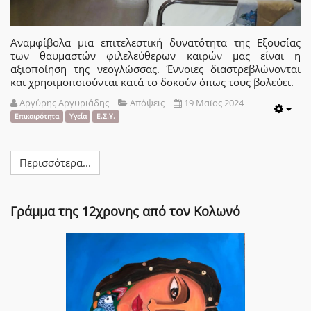
Αναμφίβολα μια επιτελεστική δυνατότητα της Εξουσίας
των θαυμαστών φιλελεύθερων καιρών μας είναι η
αξιοποίηση της νεογλώσσας. Έννοιες διαστρεβλώνονται
και χρησιμοποιούνται κατά το δοκούν όπως τους βολεύει.
Αργύρης Αργυριάδης
Απόψεις
19 Μαϊος 2024
Emp
Επικαιρότητα
Υγεία
Ε.Σ.Υ.
Περισσότερα...
Γράμμα της 12χρονης από τον Κολωνό