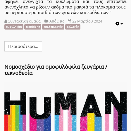
αφήνει ανέγγιχτα τα κυκλώματα και τους επιτρέπει
ανενόχλητα να ρίξουν ακόμα πιο μακριά τα πλοκάμια τους,
σε περισσότερα παιδιά των φτωχών και ευάλωτων."
Συντακτική ομάδα
Απόψεις
22 Μαρτίου 2024
Emp
έμφυλη βια
trafficking
παιδοβιαστές
κολωνός
Περισσότερα...
Νομοσχέδιο για ομοφυλόφιλα ζευγάρια /
τεκνοθεσία