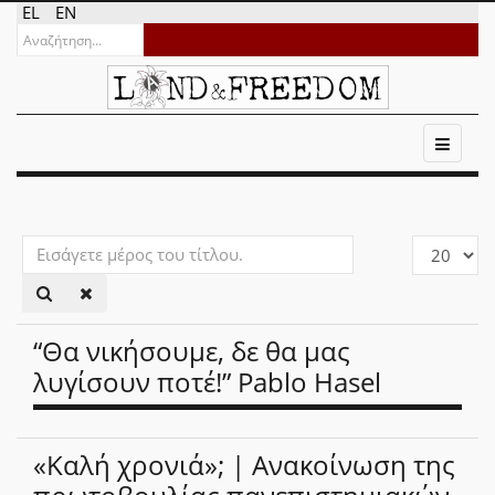
EL
EN
Εισάγετε
Εμφάνιση
μέρος
#
του
τίτλου.
“Θα νικήσουμε, δε θα μας
λυγίσουν ποτέ!” Pablo Hasel
«Καλή χρονιά»; | Ανακοίνωση της