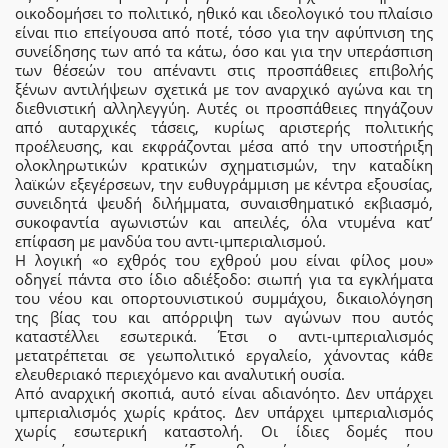
οικοδομήσει το πολιτικό, ηθικό και ιδεολογικό του πλαίσιο
είναι πιο επείγουσα από ποτέ, τόσο για την αφύπνιση της
συνείδησης των από τα κάτω, όσο και για την υπεράσπιση
των θέσεών του απέναντι στις προσπάθειες επιβολής
ξένων αντιλήψεων σχετικά με τον αναρχικό αγώνα και τη
διεθνιστική αλληλεγγύη. Αυτές οι προσπάθειες πηγάζουν
από αυταρχικές τάσεις, κυρίως αριστερής πολιτικής
προέλευσης, και εκφράζονται μέσα από την υποστήριξη
ολοκληρωτικών κρατικών σχηματισμών, την καταδίκη
λαϊκών εξεγέρσεων, την ευθυγράμμιση με κέντρα εξουσίας,
συνειδητά ψευδή διλήμματα, συναισθηματικό εκβιασμό,
συκοφαντία αγωνιστών και απειλές, όλα ντυμένα κατ’
επίφαση με μανδύα του αντι-ιμπεριαλισμού.
Η λογική «ο εχθρός του εχθρού μου είναι φίλος μου»
οδηγεί πάντα στο ίδιο αδιέξοδο: σιωπή για τα εγκλήματα
του νέου και οπορτουνιστικού συμμάχου, δικαιολόγηση
της βίας του και απόρριψη των αγώνων που αυτός
καταστέλλει εσωτερικά. Έτσι ο αντι-ιμπεριαλισμός
μετατρέπεται σε γεωπολιτικό εργαλείο, χάνοντας κάθε
ελευθεριακό περιεχόμενο και αναλυτική ουσία.
Από αναρχική σκοπιά, αυτό είναι αδιανόητο. Δεν υπάρχει
ιμπεριαλισμός χωρίς κράτος. Δεν υπάρχει ιμπεριαλισμός
χωρίς εσωτερική καταστολή. Οι ίδιες δομές που