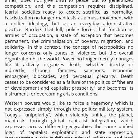
times, does not give birth to peace but to generalized
competition, and this competition requires disciplined,
fearful societies ready to accept sacrifice as normality.
Fascistization no longer manifests as a mass movement with
a unified ideology, but as an everyday administrative
practice. Borders that kill, police forces that function as
armies of occupation, a state of exception that becomes
permanent, the criminalization of poverty, migration, and
solidarity. In this context, the concept of necropolitics no
longer concerns only zones of violence, but the overall
organization of the world. Power no longer merely manages
life—it actively organizes death, whether directly or
indirectly, through famines, sanctions, economic
embargoes, blockades, and perpetual precarity. Death
ceases to be considered as a failure of the politics of “the era
of development and capitalist prosperity” and becomes its
instrument for overcoming crisis conditions.
Western powers would like to force a hegemony which is
not expressed simply through the politicalmilitary system.
Today’s “unipolarity”, which violently unifies the planet,
manifests through global capitalist integration, which
expresses across different geographies the same unified
logic of capitalist exploitation and state repression,
incorporating within it different cultural, religious, and local