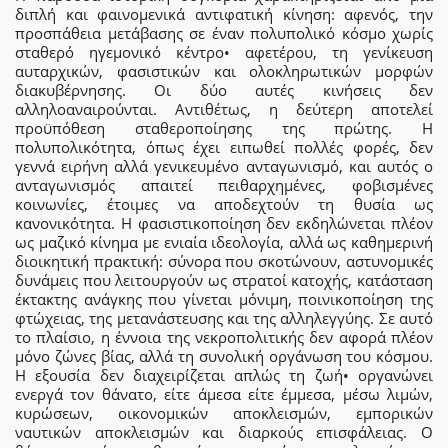
διπλή και φαινομενικά αντιφατική κίνηση: αφενός, την
προσπάθεια μετάβασης σε έναν πολυπολικό κόσμο χωρίς
σταθερό ηγεμονικό κέντρο• αφετέρου, τη γενίκευση
αυταρχικών, φασιστικών και ολοκληρωτικών μορφών
διακυβέρνησης. Οι δύο αυτές κινήσεις δεν
αλληλοαναιρούνται. Αντιθέτως, η δεύτερη αποτελεί
προϋπόθεση σταθεροποίησης της πρώτης. Η
πολυπολικότητα, όπως έχει ειπωθεί πολλές φορές, δεν
γεννά ειρήνη αλλά γενικευμένο ανταγωνισμό, και αυτός ο
ανταγωνισμός απαιτεί πειθαρχημένες, φοβισμένες
κοινωνίες, έτοιμες να αποδεχτούν τη θυσία ως
κανονικότητα. Η φασιστικοποίηση δεν εκδηλώνεται πλέον
ως μαζικό κίνημα με ενιαία ιδεολογία, αλλά ως καθημερινή
διοικητική πρακτική: σύνορα που σκοτώνουν, αστυνομικές
δυνάμεις που λειτουργούν ως στρατοί κατοχής, κατάσταση
έκτακτης ανάγκης που γίνεται μόνιμη, ποινικοποίηση της
φτώχειας, της μετανάστευσης και της αλληλεγγύης. Σε αυτό
το πλαίσιο, η έννοια της νεκροπολιτικής δεν αφορά πλέον
μόνο ζώνες βίας, αλλά τη συνολική οργάνωση του κόσμου.
Η εξουσία δεν διαχειρίζεται απλώς τη ζωή• οργανώνει
ενεργά τον θάνατο, είτε άμεσα είτε έμμεσα, μέσω λιμών,
κυρώσεων, οικονομικών αποκλεισμών, εμπορικών
ναυτικών αποκλεισμών και διαρκούς επισφάλειας. Ο