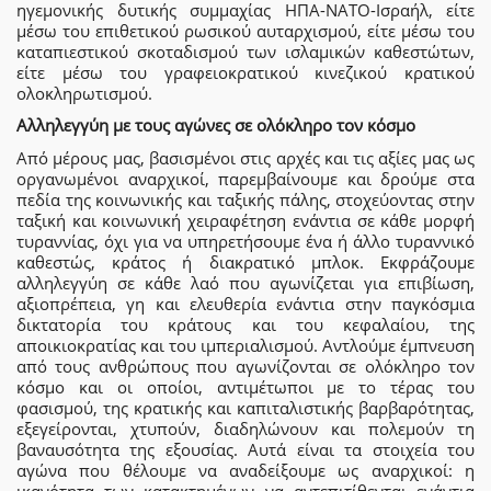
ηγεμονικής δυτικής συμμαχίας ΗΠΑ-ΝΑΤΟ-Ισραήλ, είτε
μέσω του επιθετικού ρωσικού αυταρχισμού, είτε μέσω του
καταπιεστικού σκοταδισμού των ισλαμικών καθεστώτων,
είτε μέσω του γραφειοκρατικού κινεζικού κρατικού
ολοκληρωτισμού.
Αλληλεγγύη με τους αγώνες σε ολόκληρο τον κόσμο
Από μέρους μας, βασισμένοι στις αρχές και τις αξίες μας ως
οργανωμένοι αναρχικοί, παρεμβαίνουμε και δρούμε στα
πεδία της κοινωνικής και ταξικής πάλης, στοχεύοντας στην
ταξική και κοινωνική χειραφέτηση ενάντια σε κάθε μορφή
τυραννίας, όχι για να υπηρετήσουμε ένα ή άλλο τυραννικό
καθεστώς, κράτος ή διακρατικό μπλοκ. Εκφράζουμε
αλληλεγγύη σε κάθε λαό που αγωνίζεται για επιβίωση,
αξιοπρέπεια, γη και ελευθερία ενάντια στην παγκόσμια
δικτατορία του κράτους και του κεφαλαίου, της
αποικιοκρατίας και του ιμπεριαλισμού. Αντλούμε έμπνευση
από τους ανθρώπους που αγωνίζονται σε ολόκληρο τον
κόσμο και οι οποίοι, αντιμέτωποι με το τέρας του
φασισμού, της κρατικής και καπιταλιστικής βαρβαρότητας,
εξεγείρονται, χτυπούν, διαδηλώνουν και πολεμούν τη
βαναυσότητα της εξουσίας. Αυτά είναι τα στοιχεία του
αγώνα που θέλουμε να αναδείξουμε ως αναρχικοί: η
ικανότητα των κατακτημένων να αντεπιτίθενται ενάντια