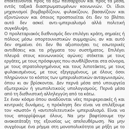
επεκτείνονται προς τα έξω πειθαρχούν και προς τα μέσα,
εντός ταξικά διαστρωματωμένων κοινωνιών. Οι ίδιοι
μηχανισμοί βομβαρδίζουν, φυλακίζουν, βασανίζουν και
εξοντώνουν και όποιος προσποιείται ότι δεν το βλέπει
αυτό δεν ασκεί αντι-ιμπεριαλισμό αλλά πολιτική
συγκάλυψη.
Ο προλεταριακός διεθνισμός δεν επιλέγει κράτη, σημαίες ή
πόλους μέσω οπορτουνιστικών συμμαχιών, αν και αυτό
δεν σημαίνει ότι δεν θα αξιοποιήσει τις εσωτερικές
αντιθέσεις και τα ρήγματα του συστήματος. Επιλέγει
πλευρά στους κοινωνικούς αγώνες: στέκεται με τους
εργάτες, με τους πρόσφυγες που συνθλίβονται στα σύνορα,
με τους στρατολογημένους και τους λιποτάκτες, με τους
φυλακισμένους, με τους εξεγερμένους, με όλους όσοι
πληρώνουν το κόστος των ιμπεριαλιστικών ανταγωνισμών,
όπου κι αν βρίσκονται. Δεν περνά μέσα από υπουργεία
εξωτερικών ή γεωπολιτικούς υπολογισμούς. Περνά μέσα
από τη διεθνιστική αλληλεγγύη από τα κάτω.
Σε έναν κόσμο όπου αναδύονται νέες περιφερειακές ή και
κεντρικές δυνάμεις, η πρόκληση δεν είναι να επιλέξουμε
τον «σωστό» ή «αντιπολιτευτικό» ιμπεριαλισμό. Είναι να
τους απορρίψουμε όλους. Να μην βαφτίσουμε την
ανακατάταξη της εξουσίας ως απελευθέρωση. Να μην
συγχέουμε ένα ρήγμα στη μονοπολικότητα με ρήξη με το