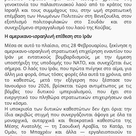
γενοκτονία του παλαιστινιακού λαού από το κράτος του
Ισραήλ και τους συμμάχους του, στην ωμή στρατιωτική
επέμβαση των Ηνωμένων Πολιτειών στη Βενεζουέλα, στον
εξοπλισμό πολιτοφυλακών στο Σουδάν και στο
συνεχιζόμενο στραγγαλισμό του λαού της Κούβας.
Η αμερικανο-ισραηλινή επίθεση στο Ιράν
Μέσα σε αυτό το πλαίσιο, στις 28 Φεβρουαρίου, ξεκίνησε η
αμερικανο-ισραηλινή στρατιωτική επιχείρηση εναντίον του
Ιράν με εντατικούς βομβαρδισμούς, με την έμμεση
υποστήριξη της υποδομής του ΝΑΤΟ, και συνεχίζεται έως
σήμερα. Ο λαός του Ιράν, που πρώτα πνίγηκε στο αίμα, για
άλλη μια φορά, όπως τόσες φορές όλα αυτά τα χρόνια, από
το καθεστώς, μετά την εξέγερση που ξέσπασε τον
Ιανουάριο του 2026, βρίσκεται τώρα αντιμέτωπος με τις
βόμβες του δυτικού ιμπεριαλισμού, που έχει στο
ενεργητικό του πληθώρα στρατιωτικών επιχειρήσεων ανά
τον κόσμο.
Η υποκρισία των δυτικών καθεστώτων δεν έχει όρια: την
ίδια ακριβώς στιγμή που συνεργάζονται άψογα με όλα τα
μοναρχικά, αυταρχικά και θεοκρατικά καθεστώτα της
Μέσης Ανατολής — τη Σαουδική Αραβία, το Κατάρ, το
Ομάν, το Μπαχρέιν και άλλα — εργαλειοποιούν το