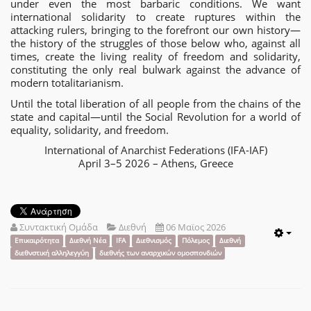
under even the most barbaric conditions. We want
international solidarity to create ruptures within the
attacking rulers, bringing to the forefront our own history—
the history of the struggles of those below who, against all
times, create the living reality of freedom and solidarity,
constituting the only real bulwark against the advance of
modern totalitarianism.
Until the total liberation of all people from the chains of the
state and capital—until the Social Revolution for a world of
equality, solidarity, and freedom.
International of Anarchist Federations (IFA-IAF)
April 3–5 2026 – Athens, Greece
Συντακτική Ομάδα
Διεθνή
06 Μαϊος 2026
Emp
Επικαιρότητα
Διεθνή Νέα
IFA
Διεθνισμός
Πόλεμος
Διεθνή
διεθνστική αλληλεγγύη
διεθνής των αναρχικών ομοσπονδιών