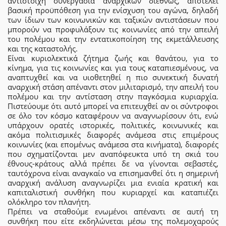
αντίστοιχη συνεργασία αναρχικών διεθνώς, αποτελεί
βασική προϋπόθεση για την ενίσχυση του αγώνα, δηλαδή
των ίδιων των κοινωνικών και ταξικών αντιστάσεων που
μπορούν να προφυλάξουν τις κοινωνίες από την απειλή
του πολέμου και την εντατικοποίηση της εκμετάλλευσης
και της καταστολής.
Είναι κυριολεκτικά ζήτημα ζωής και θανάτου, για το
κίνημα, για τις κοινωνίες και για τους καταπιεσμένους, να
αναπτυχθεί και να υιοθετηθεί η πιο συνεκτική δυνατή
αναρχική στάση απέναντι στον μιλιταρισμό, την απειλή του
πολέμου και την αντίσταση στην παγκόσμια κυριαρχία.
Πιστεύουμε ότι αυτό μπορεί να επιτευχθεί αν οι σύντροφοι
σε όλο τον κόσμο καταφέρουν να αναγνωρίσουν ότι, ενώ
υπάρχουν ορατές ιστορικές, πολιτικές, κοινωνικές και
ακόμα πολιτισμικές διαφορές ανάμεσα στις επιμέρους
κοινωνίες (και επομένως ανάμεσα στα κινήματα), διαφορές
που σχηματίζονται μεν αναπόφευκτα υπό τη σκιά του
έθνους-κράτους αλλά πρέπει δε να γίνονται σεβαστές,
ταυτόχρονα είναι αναγκαίο να επισημανθεί ότι η σημερινή
αναρχική ανάλυση αναγνωρίζει μια ενιαία κρατική και
καπιταλιστική συνθήκη που κυριαρχεί και καταπιέζει
ολόκληρο τον πλανήτη.
Πρέπει να σταθούμε ενωμένοι απέναντι σε αυτή τη
συνθήκη που είτε εκδηλώνεται μέσω της πολεμοχαρούς