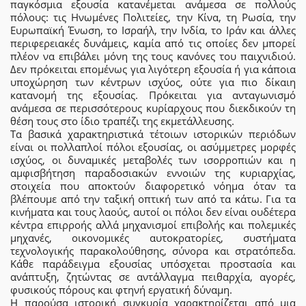
παγκόσμια εξουσία κατανέμεται ανάμεσα σε πολλούς
πόλους: τις Ηνωμένες Πολιτείες, την Κίνα, τη Ρωσία, την
Ευρωπαϊκή Ένωση, το Ισραήλ, την Ινδία, το Ιράν και άλλες
περιφερειακές δυνάμεις, καμία από τις οποίες δεν μπορεί
πλέον να επιβάλει μόνη της τους κανόνες του παιχνιδιού.
Δεν πρόκειται επομένως για λιγότερη εξουσία ή για κάποια
υποχώρηση των κέντρων ισχύος, ούτε για πιο δίκαιη
κατανομή της εξουσίας. Πρόκειται για ανταγωνισμό
ανάμεσα σε περισσότερους κυρίαρχους που διεκδικούν τη
θέση τους στο ίδιο τραπέζι της εκμετάλλευσης.
Τα βασικά χαρακτηριστικά τέτοιων ιστορικών περιόδων
είναι οι πολλαπλοί πόλοι εξουσίας, οι ασύμμετρες μορφές
ισχύος, οι δυναμικές μεταβολές των ισορροπιών και η
αμφισβήτηση παραδοσιακών εννοιών της κυριαρχίας,
στοιχεία που αποκτούν διαφορετικό νόημα όταν τα
βλέπουμε από την ταξική οπτική των από τα κάτω. Για τα
κινήματα και τους λαούς, αυτοί οι πόλοι δεν είναι ουδέτερα
κέντρα επιρροής αλλά μηχανισμοί επιβολής και πολεμικές
μηχανές, οικονομικές αυτοκρατορίες, συστήματα
τεχνολογικής παρακολούθησης, σύνορα και στρατόπεδα.
Κάθε παράδειγμα εξουσίας υπόσχεται προστασία και
ανάπτυξη, ζητώντας σε αντάλλαγμα πειθαρχία, αγορές,
φυσικούς πόρους και φτηνή εργατική δύναμη.
Η παρούσα ιστορική συγκυρία χαρακτηρίζεται από μια