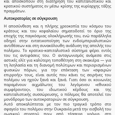
και αποσκοπούν στη διατήρηση του καπιταλιστικού και
κρατικού συστήματος εν μέσω κρίσης της κυρίαρχης τάξης
πραγμάτων.
Αυτοκρατορίες σε σύγκρουση
Η αποσύνθεση και η πλήρης χρεοκοπία του κόσμου του
κράτους και του κεφαλαίου σηματοδοτεί το όριο της
εποχής της παγκόσμιας ολοκλήρωσής του, ενώ παράλληλα
οδηγεί στην εντατικοποίηση των ενδοϊμπεριαλιστικών
αντιθέσεων και στη συνακόλουθη ανάδυση της απειλής του
πολέμου. Το κρατικο-καπιταλιστικό σύστημα φέρει εντός
του τις αντιφάσεις του. Ο ανταγωνισμός ανάμεσα στις
αστικές ελίτ για καλύτερη τοποθέτηση στη σκακιέρα — για
τη λεηλασία και τη διανομή πολύτιμων και περιορισμένων
φυσικών πόρων, για την επέκταση των «σφαιρών
επιρροής» τους, είναι αυτός που κάνει τις σειρήνες του
πολέμου να ηχούν ξανά και ξανά. Γιατι όσο οι κοινωνίες
παραμένουν αιχμάλωτες του λεγόμενου «εθνικού
συμφέροντος», του ιδιωτικού κέρδους και της
καπιταλιστικής συσσώρευσης, ο πόλεμος θα αποτελεί τον
μονόδρομο των αυτοκρατοριών σε σύγκρουση.
Αυτό αποκαλύπτεται με τον πιο τραγικό τρόπο στο
σφαγείο του πολέμου στην Ουκρανία μετά την εισβολή του
ρωσικού στρατού πριν από τέσσερα χρόνια, στη