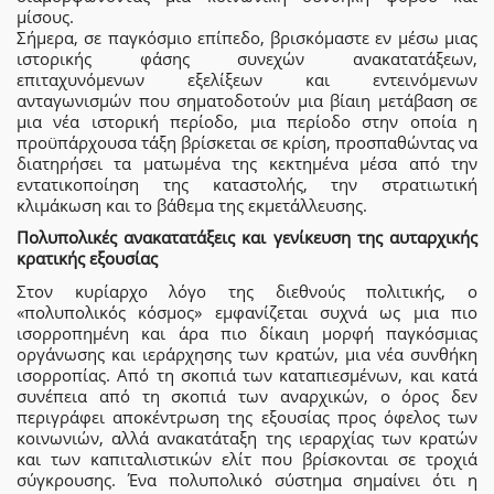
μίσους.
Σήμερα, σε παγκόσμιο επίπεδο, βρισκόμαστε εν μέσω μιας
ιστορικής φάσης συνεχών ανακατατάξεων,
επιταχυνόμενων εξελίξεων και εντεινόμενων
ανταγωνισμών που σηματοδοτούν μια βίαιη μετάβαση σε
μια νέα ιστορική περίοδο, μια περίοδο στην οποία η
προϋπάρχουσα τάξη βρίσκεται σε κρίση, προσπαθώντας να
διατηρήσει τα ματωμένα της κεκτημένα μέσα από την
εντατικοποίηση της καταστολής, την στρατιωτική
κλιμάκωση και το βάθεμα της εκμετάλλευσης.
Πολυπολικές ανακατατάξεις και γενίκευση της αυταρχικής
κρατικής εξουσίας
Στον κυρίαρχο λόγο της διεθνούς πολιτικής, ο
«πολυπολικός κόσμος» εμφανίζεται συχνά ως μια πιο
ισορροπημένη και άρα πιο δίκαιη μορφή παγκόσμιας
οργάνωσης και ιεράρχησης των κρατών, μια νέα συνθήκη
ισορροπίας. Από τη σκοπιά των καταπιεσμένων, και κατά
συνέπεια από τη σκοπιά των αναρχικών, ο όρος δεν
περιγράφει αποκέντρωση της εξουσίας προς όφελος των
κοινωνιών, αλλά ανακατάταξη της ιεραρχίας των κρατών
και των καπιταλιστικών ελίτ που βρίσκονται σε τροχιά
σύγκρουσης. Ένα πολυπολικό σύστημα σημαίνει ότι η