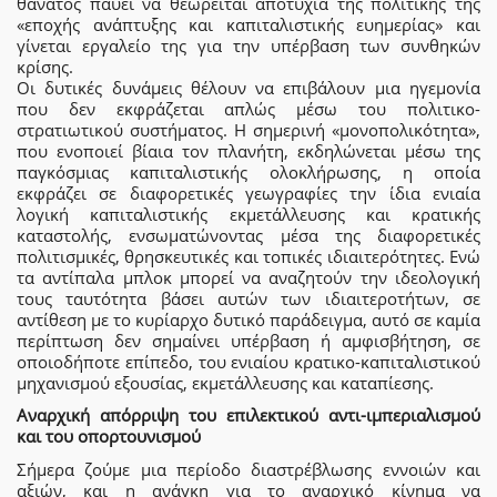
θάνατος παύει να θεωρείται αποτυχία της πολιτικής της
«εποχής ανάπτυξης και καπιταλιστικής ευημερίας» και
γίνεται εργαλείο της για την υπέρβαση των συνθηκών
κρίσης.
Οι δυτικές δυνάμεις θέλουν να επιβάλουν μια ηγεμονία
που δεν εκφράζεται απλώς μέσω του πολιτικο-
στρατιωτικού συστήματος. Η σημερινή «μονοπολικότητα»,
που ενοποιεί βίαια τον πλανήτη, εκδηλώνεται μέσω της
παγκόσμιας καπιταλιστικής ολοκλήρωσης, η οποία
εκφράζει σε διαφορετικές γεωγραφίες την ίδια ενιαία
λογική καπιταλιστικής εκμετάλλευσης και κρατικής
καταστολής, ενσωματώνοντας μέσα της διαφορετικές
πολιτισμικές, θρησκευτικές και τοπικές ιδιαιτερότητες. Ενώ
τα αντίπαλα μπλοκ μπορεί να αναζητούν την ιδεολογική
τους ταυτότητα βάσει αυτών των ιδιαιτεροτήτων, σε
αντίθεση με το κυρίαρχο δυτικό παράδειγμα, αυτό σε καμία
περίπτωση δεν σημαίνει υπέρβαση ή αμφισβήτηση, σε
οποιοδήποτε επίπεδο, του ενιαίου κρατικο-καπιταλιστικού
μηχανισμού εξουσίας, εκμετάλλευσης και καταπίεσης.
Αναρχική απόρριψη του επιλεκτικού αντι-ιμπεριαλισμού
και του οπορτουνισμού
Σήμερα ζούμε μια περίοδο διαστρέβλωσης εννοιών και
αξιών, και η ανάγκη για το αναρχικό κίνημα να