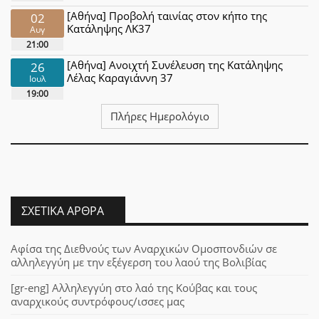
[Αθήνα] Προβολή ταινίας στον κήπο της
02
Κατάληψης ΛΚ37
Αυγ
21:00
[Αθήνα] Ανοιχτή Συνέλευση της Κατάληψης
26
Λέλας Καραγιάννη 37
Ιουλ
19:00
Πλήρες Ημερολόγιο
ΣΧΕΤΙΚΆ ΆΡΘΡΑ
Αφίσα της Διεθνούς των Αναρχικών Ομοσπονδιών σε
αλληλεγγύη με την εξέγερση του λαού της Βολιβίας
[gr-eng] Αλληλεγγύη στο λαό της Κούβας και τους
αναρχικούς συντρόφους/ισσες μας