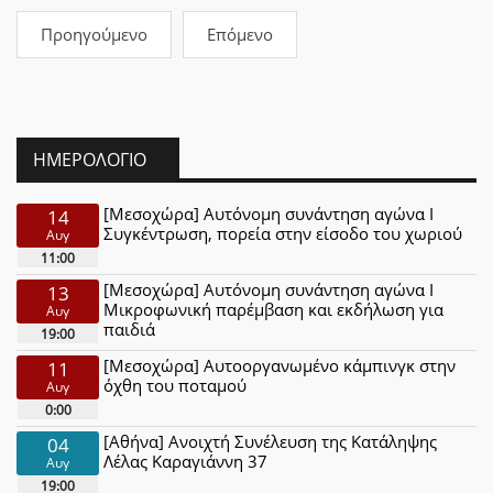
Προηγούμενο
Επόμενο
ΗΜΕΡΟΛΌΓΙΟ
[Μεσοχώρα] Αυτόνομη συνάντηση αγώνα Ι
14
Συγκέντρωση, πορεία στην είσοδο του χωριού
Αυγ
11:00
[Μεσοχώρα] Αυτόνομη συνάντηση αγώνα Ι
13
Μικροφωνική παρέμβαση και εκδήλωση για
Αυγ
παιδιά
19:00
[Μεσοχώρα] Αυτοοργανωμένο κάμπινγκ στην
11
όχθη του ποταμού
Αυγ
0:00
[Αθήνα] Ανοιχτή Συνέλευση της Κατάληψης
04
Λέλας Καραγιάννη 37
Αυγ
19:00