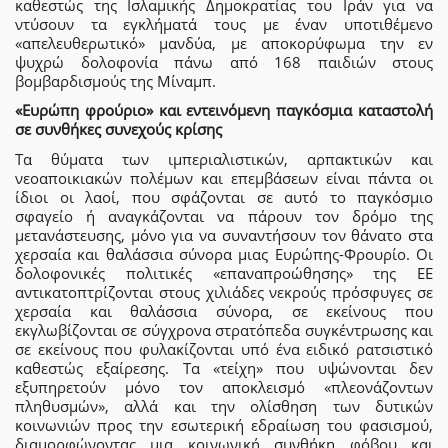
καθεστώς της Ισλαμικής Δημοκρατίας του Ιράν για να
ντύσουν τα εγκλήματά τους με έναν υποτιθέμενο
«απελευθερωτικό» μανδύα, με αποκορύφωμα την εν
ψυχρώ δολοφονία πάνω από 168 παιδιών στους
βομβαρδισμούς της Μίναμπ.
«Ευρώπη φρούριο» και εντεινόμενη παγκόσμια καταστολή
σε συνθήκες συνεχούς κρίσης
Τα θύματα των ιμπεριαλιστικών, αρπακτικών και
νεοαποικιακών πολέμων και επεμβάσεων είναι πάντα οι
ίδιοι οι λαοί, που σφάζονται σε αυτό το παγκόσμιο
σφαγείο ή αναγκάζονται να πάρουν τον δρόμο της
μετανάστευσης, μόνο για να συναντήσουν τον θάνατο στα
χερσαία και θαλάσσια σύνορα μιας Ευρώπης-Φρουρίο. Οι
δολοφονικές πολιτικές «επαναπροώθησης» της ΕΕ
αντικατοπτρίζονται στους χιλιάδες νεκρούς πρόσφυγες σε
χερσαία και θαλάσσια σύνορα, σε εκείνους που
εκγλωβίζονται σε σύγχρονα στρατόπεδα συγκέντρωσης και
σε εκείνους που φυλακίζονται υπό ένα ειδικό ρατσιστικό
καθεστώς εξαίρεσης. Τα «τείχη» που υψώνονται δεν
εξυπηρετούν μόνο τον αποκλεισμό «πλεονάζοντων
πληθυσμών», αλλά και την ολίσθηση των δυτικών
κοινωνιών προς την εσωτερική εδραίωση του φασισμού,
διαμορφώνοντας μια κοινωνική συνθήκη φόβου και