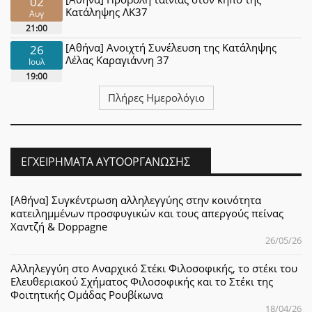
02
Κατάληψης ΛΚ37
Αυγ
21:00
[Αθήνα] Ανοιχτή Συνέλευση της Κατάληψης
26
Λέλας Καραγιάννη 37
Ιουλ
19:00
Πλήρες Ημερολόγιο
ΕΓΧΕΙΡΉΜΑΤΑ ΑΥΤΟΟΡΓΆΝΩΣΗΣ
[Αθήνα] Συγκέντρωση αλληλεγγύης στην κοινότητα
κατειλημμένων προσφυγικών και τους απεργούς πείνας
Χαντζή & Doppagne
26/05/26
Αλληλεγγύη στο Αναρχικό Στέκι Φιλοσοφικής, το στέκι του
Ελευθεριακού Σχήματος Φιλοσοφικής και το Στέκι της
Φοιτητικής Ομάδας Ρουβίκωνα
18/04/26