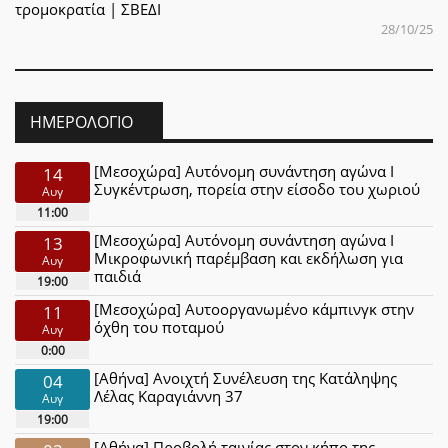
τρομοκρατία | ΣΒΕΔΙ
28/10/25
ΗΜΕΡΟΛΌΓΙΟ
[Μεσοχώρα] Αυτόνομη συνάντηση αγώνα Ι
14
Συγκέντρωση, πορεία στην είσοδο του χωριού
Αυγ
11:00
[Μεσοχώρα] Αυτόνομη συνάντηση αγώνα Ι
13
Μικροφωνική παρέμβαση και εκδήλωση για
Αυγ
παιδιά
19:00
[Μεσοχώρα] Αυτοοργανωμένο κάμπινγκ στην
11
όχθη του ποταμού
Αυγ
0:00
[Αθήνα] Ανοιχτή Συνέλευση της Κατάληψης
04
Λέλας Καραγιάννη 37
Αυγ
19:00
[Αθήνα] Προβολή ταινίας στον κήπο της