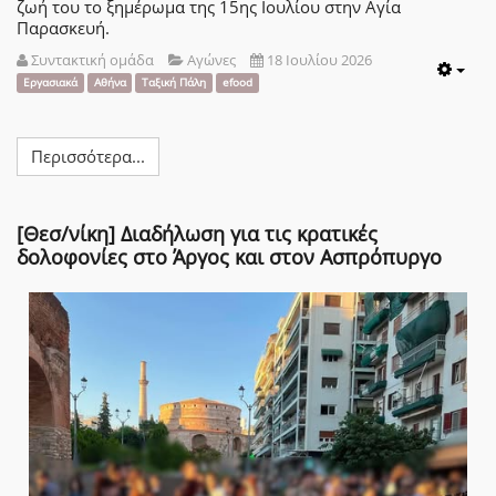
ζωή του το ξημέρωμα της 15ης Ιουλίου στην Αγία
Παρασκευή.
Συντακτική ομάδα
Αγώνες
18 Ιουλίου 2026
Emp
Εργασιακά
Αθήνα
Ταξική Πάλη
efood
Περισσότερα...
[Θεσ/νίκη] Διαδήλωση για τις κρατικές
δολοφονίες στο Άργος και στον Ασπρόπυργο