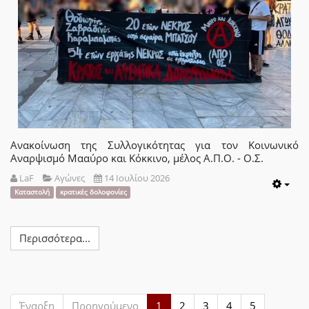
Ανακοίνωση της Συλλογικότητας για τον Κοινωνικό
Αναρψισμό Μααύρο και Κόκκινο, μέλος Α.Π.Ο. - Ο.Σ.
LaF
Αγώνες
14 Ιουλίου 2026
Emp
Καταστολή
κρατικές δολοφονίες
Περισσότερα...
Έναρξη
Προηγούμενο
1
2
3
4
5