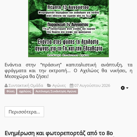
Ενάντια στην “πράσινη” καπιταλιστική ανάπτυξη, τα
φράγματα και την εκτροπή… Ο Αχελώος θα νικήσει, η
Μεσοχώρα θα ζήσει!
Συντακτική Ομάδα
Αγώνες
07 Αυγούστου 2026
Emp
Φύση
αχελώος
Αυτόνομη Συνάντηση Αγώνα
Περισσότερα...
Ενημέρωση και φωτορεπορτάζ από το 8ο