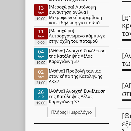
[Μεσοχώρα] Αυτόνομη
13
συνάντηση αγώνα Ι
Αυγ
[g
Μικροφωνική παρέμβαση
19:00
και εκδήλωση για παιδιά
κρ
[Μεσοχώρα]
11
το
Αυτοοργανωμένο κάμπινγκ
Αυγ
στην όχθη του ποταμού
0:00
[Αθήνα] Ανοιχτή Συνέλευση
04
[Α
της Κατάληψης Λέλας
Αυγ
Καραγιάννη 37
τω
19:00
[Αθήνα] Προβολή ταινίας
02
στον κήπο της Κατάληψης
Αυγ
ΛΚ37
21:00
[Α
[Αθήνα] Ανοιχτή Συνέλευση
26
στ
της Κατάληψης Λέλας
Ιουλ
Καραγιάννη 37
19:00
Πλήρες Ημερολόγιο
[Θ
εξ