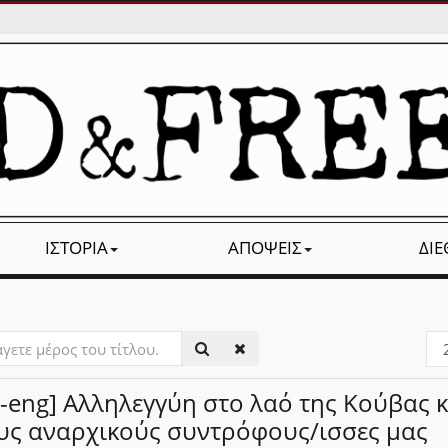
ΙΣΤΟΡΊΑ
ΑΠΌΨΕΙΣ
ΔΙ
ετε
Εμ
#
r-eng] Αλληλεγγύη στο λαό της Κούβας κ
υ.
υς αναρχικούς συντρόφους/ισσες μας