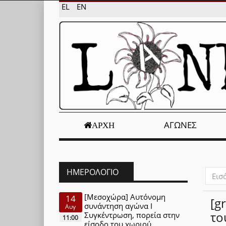
EL
EN
ΑΓΏΝΕΣ
ΑΡΧΉ
ΗΜΕΡΟΛΌΓΙΟ
Εισάγ
μέρος
του
[Μεσοχώρα] Αυτόνομη
14
[g
τίτλο
συνάντηση αγώνα Ι
Αυγ
το
Συγκέντρωση, πορεία στην
11:00
είσοδο του χωριού