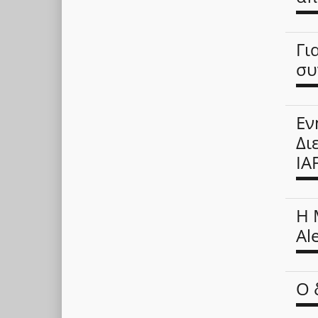
Γι
συ
Εν
Δι
IA
Η 
Ale
Ο 