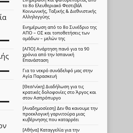
το 8ο Ελευθεριακό Φεστιβάλ
Κοινωνικής, Ταξικής & Διεθνιστικής
ία
Αλληλεγγύης
Ενημέρωση από το 8ο Συνέδριο της
ΑΠΟ – ΟΣ και τοποθετήσεις των
ομάδων – μελών της
[ΑΠΟ] Ανάρτηση πανό για τα 90
λής
χρόνια από την Ισπανική
Επανάσταση
Για το νεκρό συνάδελφό μας στην
Αγία Παρασκευή
[Θεσ/νίκη] Διαδήλωση για τις
κρατικές δολοφονίες στο Άργος και
στον Ασπρόπυργο
[Αναδημοσίεση] Δεν θα κανουμε την
προεκλογική γαρνιτούρα μιας
κυβέρνησης που καταρρέει
ον
[Αθήνα] Καταγγελία για την