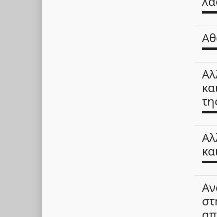
λα
Αθ
Αλ
κα
τη
Αλ
κα
Αν
στ
απ