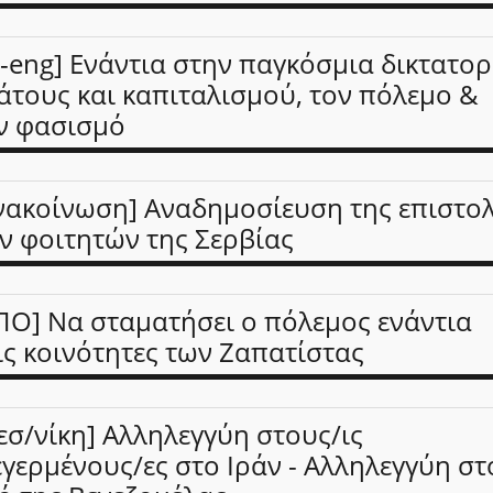
r-eng] Ενάντια στην παγκόσμια δικτατορ
άτους και καπιταλισμού, τον πόλεμο &
ν φασισμό
νακοίνωση] Αναδημοσίευση της επιστο
ν φοιτητών της Σερβίας
ΠΟ] Να σταματήσει ο πόλεμος ενάντια
ις κοινότητες των Ζαπατίστας
εσ/νίκη] Αλληλεγγύη στους/ις
εγερμένους/ες στο Ιράν - Αλληλεγγύη στ