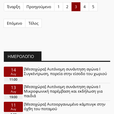
Έναρξη
Προηγούμενο
1
2
3
4
5
Επόμενο
Τέλος
ΗΜΕΡΟΛΌΓΙΟ
[Μεσοχώρα] Αυτόνομη συνάντηση αγώνα Ι
14
Συγκέντρωση, πορεία στην είσοδο του χωριού
Αυγ
11:00
[Μεσοχώρα] Αυτόνομη συνάντηση αγώνα Ι
13
Μικροφωνική παρέμβαση και εκδήλωση για
Αυγ
παιδιά
19:00
[Μεσοχώρα] Αυτοοργανωμένο κάμπινγκ στην
11
όχθη του ποταμού
Αυγ