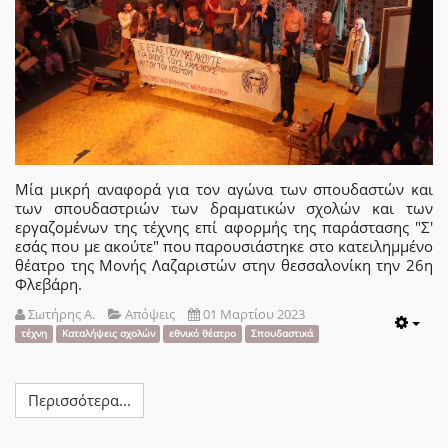
Μία μικρή αναφορά για τον αγώνα των σπουδαστών και
των σπουδαστριών των δραματικών σχολών και των
εργαζομένων της τέχνης επί αφορμής της παράστασης "Σ'
εσάς που με ακούτε" που παρουσιάστηκε στο κατειλημμένο
θέατρο της Μονής Λαζαριστών στην θεσσαλονίκη την 26η
Φλεβάρη.
Σωτήρης Α.
Απόψεις
01 Μαρτίου 2023
Emp
τέχνη
Καταλήψεις σχολών
εθνικό θέατρο
Σπουδαστικά
Περισσότερα...