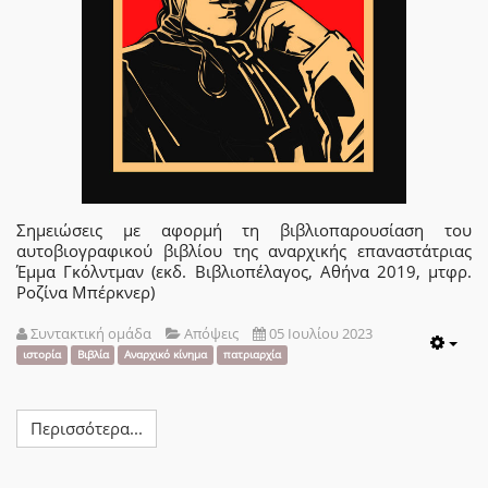
Σημειώσεις με αφορμή τη βιβλιοπαρουσίαση του
αυτοβιογραφικού βιβλίου της αναρχικής επαναστάτριας
Έμμα Γκόλντμαν (εκδ. Βιβλιοπέλαγος, Αθήνα 2019, μτφρ.
Ροζίνα Μπέρκνερ)
Συντακτική ομάδα
Απόψεις
05 Ιουλίου 2023
Emp
ιστορία
Βιβλία
Αναρχικό κίνημα
πατριαρχία
Περισσότερα...