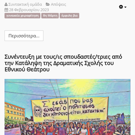
Συντακτική ομάδα
Απόψεις
28 Φεβρουαρίου 2023
Emp
γυναικεία χειραφέτηση
8η Μάρτη
έμφυλη βια
Περισσότερα...
Συνέντευξη με τους/ις σπουδαστές/τριες από
την Κατάληψη της Δραματικής Σχολής του
Εθνικού Θεάτρου