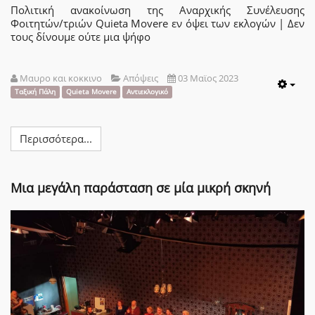
Πολιτική ανακοίνωση της Αναρχικής Συνέλευσης
Φοιτητών/τριών Quieta Movere εν όψει των εκλογών | Δεν
τους δίνουμε ούτε μια ψήφο
Μαυρο και κοκκινο
Απόψεις
03 Μαϊος 2023
Emp
Ταξική Πάλη
Quieta Movere
Αντιεκλογικό
Περισσότερα...
Μια μεγάλη παράσταση σε μία μικρή σκηνή