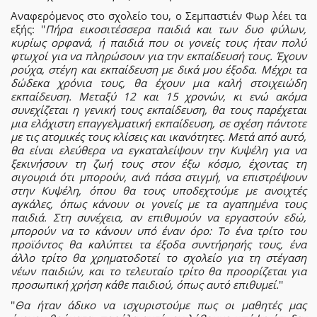
Αναφερόμενος στο σχολείο του, ο Σεμπαστιέν Φωρ λέει τα
εξής: ''
Πήρα εικοσιτέσσερα παιδιά και των δυο φύλων,
κυρίως ορφανά, ή παιδιά που οι γονείς τους ήταν πολύ
φτωχοί για να πληρώσουν για την εκπαίδευσή τους. Έχουν
ρούχα, στέγη και εκπαίδευση με δικά μου έξοδα. Μέχρι τα
δώδεκα χρόνια τους, θα έχουν μια καλή στοιχειώδη
εκπαίδευση. Μεταξύ 12 και 15 χρονών, κι ενώ ακόμα
συνεχίζεται η γενική τους εκπαίδευση, θα τους παρέχεται
μια ελάχιστη επαγγελματική εκπαίδευση, σε σχέση πάντοτε
με τις ατομικές τους κλίσεις και ικανότητες. Μετά από αυτό,
θα είναι ελεύθερα να εγκαταλείψουν την Κυψέλη για να
ξεκινήσουν τη ζωή τους στον έξω κόσμο, έχοντας τη
σιγουριά ότι μπορούν, ανά πάσα στιγμή, να επιστρέψουν
στην Κυψέλη, όπου θα τους υποδεχτούμε με ανοιχτές
αγκάλες, όπως κάνουν οι γονείς με τα αγαπημένα τους
παιδιά. Στη συνέχεια, αν επιθυμούν να εργαστούν εδώ,
μπορούν να το κάνουν υπό έναν όρο: Το ένα τρίτο του
προϊόντος θα καλύπτει τα έξοδα συντήρησής τους, ένα
άλλο τρίτο θα χρηματοδοτεί το σχολείο για τη στέγαση
νέων παιδιών, και το τελευταίο τρίτο θα προορίζεται για
προσωπική χρήση κάθε παιδιού, όπως αυτό επιθυμεί.
''
''
Θα ήταν άδικο να ισχυριστούμε πως οι μαθητές μας