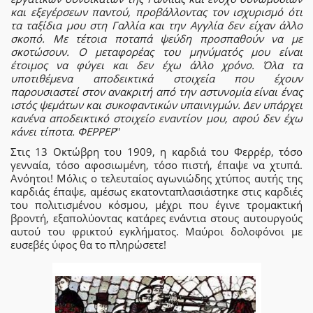
και εξεγέρσεων παντού, προβάλλοντας τον ισχυρισμό ότι
τα ταξίδια μου στη Γαλλία και την Αγγλία δεν είχαν άλλο
σκοπό. Με τέτοια ποταπά ψεύδη προσπαθούν να με
σκοτώσουν. Ο μεταφορέας του μηνύματός μου είναι
έτοιμος να φύγει και δεν έχω άλλο χρόνο. Όλα τα
υποτιθέμενα αποδεικτικά στοιχεία που έχουν
παρουσιαστεί στον ανακριτή από την αστυνομία είναι ένας
ιστός ψεμάτων και συκοφαντικών υπαινιγμών. Δεν υπάρχει
κανένα αποδεικτικό στοιχείο εναντίον μου, αφού δεν έχω
κάνει τίποτα. ΦΕΡΡΕΡ
''
Στις 13 Οκτώβρη του 1909, η καρδιά του Φερρέρ, τόσο
γενναία, τόσο αφοσιωμένη, τόσο πιστή, έπαψε να χτυπά.
Ανόητοι! Μόλις ο τελευταίος αγωνιώδης χτύπος αυτής της
καρδιάς έπαψε, αμέσως εκατονταπλασιάστηκε στις καρδιές
του πολιτισμένου κόσμου, μέχρι που έγινε τρομακτική
βροντή, εξαπολύοντας κατάρες ενάντια στους αυτουργούς
αυτού του φρικτού εγκλήματος. Μαύροι δολοφόνοι με
ευσεβές ύφος θα το πληρώσετε!