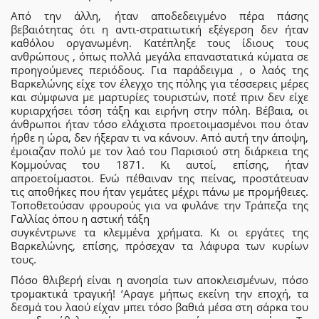
Από την άλλη, ήταν αποδεδειγμένο πέρα πάσης
βεβαιότητας ότι η αντι-στρατιωτική εξέγερση δεν ήταν
καθόλου οργανωμένη. Κατέπληξε τους ίδιους τους
ανθρώπους , όπως πολλά μεγάλα επαναστατικά κύματα σε
προηγούμενες περιόδους. Για παράδειγμα , ο λαός της
Βαρκελώνης είχε τον έλεγχο της πόλης για τέσσερεις μέρες
και σύμφωνα με μαρτυρίες τουριστών, ποτέ πριν δεν είχε
κυριαρχήσει τόση τάξη και ειρήνη στην πόλη. Βέβαια, οι
άνθρωποι ήταν τόσο ελάχιστα προετοιμασμένοι που όταν
ήρθε η ώρα, δεν ήξεραν τι να κάνουν. Από αυτή την άποψη,
έμοιαζαν πολύ με τον λαό του Παρισιού στη διάρκεια της
Κομμούνας του 1871. Κι αυτοί, επίσης, ήταν
απροετοίμαστοι. Ενώ πέθαιναν της πείνας, προστάτευαν
τις αποθήκες που ήταν γεμάτες μέχρι πάνω με προμήθειες.
Τοποθετούσαν φρουρούς για να φυλάνε την Τράπεζα της
Γαλλίας όπου η αστική τάξη
συγκέντρωνε τα κλεμμένα χρήματα. Κι οι εργάτες της
Βαρκελώνης, επίσης, πρόσεχαν τα λάφυρα των κυρίων
τους.
Πόσο θλιβερή είναι η ανοησία των αποκλεισμένων, πόσο
τρομακτικά τραγική! ‘Αραγε μήπως εκείνη την εποχή, τα
δεσμά του λαού είχαν μπει τόσο βαθιά μέσα στη σάρκα του