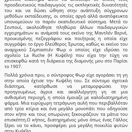
προοδευτικούς παιδαγωγούς τις εκπληκτικές δυνατότητές
του και να δώσει ώθηση στην ανάπτυξη σύγχρονων
μεθόδων εκπαίδευσης, οι οποίες αργά αλλά αναπόφευκτα
υπονομεύουν το παρόν εκαπιδευτικό σύστημα. Μετά το
Σενπουί, ακολούθησε πληθώρα άλλων παιδαγωγικών
εγχειρημάτων κι ανάμεσά τους εκείνο της Μαντλέν Βερνέ,
προικισμένης πεζογράφου και ποιήτριας η οποία είχε
συγγράψει το έργο Ελεύθερος Έρωτας, καθώς κι εκείνο του
αναρχικού Σεμπαστιέν Φωρ ο οποίος είχε ιδρύσει το
σχολείο La Ruche (Η Κυψέλη) που είχα την τύχη να
επισκεφθώ κατά τη διάρκεια της διαμονής μου στο Παρίσι
το 1907.
Πολλά χρόνια πριν, ο σύντροφος Φωρ είχε αγοράσει τη γη
στην οποία έχτισε την Κυψέλη του. Σε σύντομο σχετικά
διάστημα, κατόρθωσε να μεταμορφώσει την
προηγουμένως άγρια και ακαλλιέργητη γη σε μια
ανθισμένη περιοχή, η οποία έμοιαζε με καλοδιατηρημένη
φάρμα. Μια ευρύχωρη τετράγωνη αυλή που περιβαλλόταν
από τρία κτίρια και ένα μεγάλο μονοπάτι που οδηγούσε
στον κήπο και τους οπωρώνες ξεκουράζουν τα μάτια του
επισκέπτη.Ο κήπος, διατηρημένος μόνο όπως ένας Γάλλος
ξέρει να το κάνει, προσφέρει μια μεγάλη ποικιλία φυτών
στην Κυψέλη.