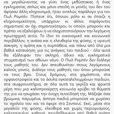
να μεγαλώνοντας να γίνει ένας μεθύστακας ή ένας
εγκληματίας απλώς και μόνο επειδή οι γονείς του δεν του
άφησαν άλλη κληρονομιά, ήταν εντελώς παράλογο για τον
Πωλ Ρομπέν. Πίστευε ότι, όποιον ρόλο κι αν έπαιζε η
κληρονομικότητα, υπάρχουν κι άλλοι παράγοντες
σημαντικοί αν όχι σημαντικότεροι, οι οποίοι μπορούν και
πρέπει να εξαλείψουν ή να ελαχιστοποιήσουν την λεγόμενη
πρωταρχική αιτία. Το ίδιο το οικονομικό και κοινωνικό
περιβάλλον, η ανάσα και η ελευθερία της φύσης, η υγιεινή
άσκηση, η αγάπη και η συμπάθεια, και πάνω από όλα μια
βαθιά κατανόηση για τις ανάγκες του παιδιού - όλα αυτά
θα εξάλειφαν τον σκληρό, άδικο και εγκληματικό
στιγματισμό των αθώων νέων. Ο Πωλ Ρομπέν δεν διάλεγε
τους μαθητές του. Δεν απευθυνόταν στους λεγόμενους
καλούς γονείς. Διάλεγε τους μαθητές του όπου μπορούσε
να τους βρει. Στους δρόμους, στα χαμόσπιτα, στα
ορφανοτροφεία και τα άσυλα εγκαταλελειμμένων παιδιών,
στα σωφρονιστήρια, σε όλα αυτά τα γκρίζα και φρικτά
μέρη που μια καλοπροαίρετη κοινωνία κρύβει τα θύματά
της για να ησυχάσει την ένοχη συνείδησή της. Μάζεψε όσα
βρώμικα, παγωμένα, άστεγα παιδιά μπορούσε να χωρέσει
το σχολείο του και τα έφερε στο Σενπουί. Εκεί, μέσα στο
μεγαλείο της φύσης, ελεύθερα και χωρίς περιορισμούς,
καλοταϊσμένα, καθαρά, περιβεβλημένα από βαθιά αγάπη