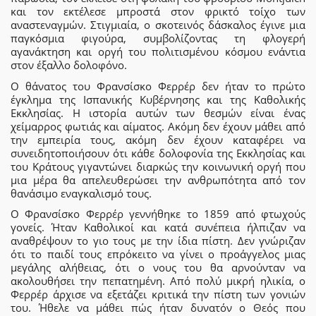
και τον εκτέλεσε μπροστά στον φρικτό τοίχο των
αναστεναγμών. Στιγμιαία, ο σκοτεινός δάσκαλος έγινε μια
παγκόσμια φιγούρα, συμβολίζοντας τη φλογερή
αγανάκτηση και οργή του πολιτισμένου κόσμου ενάντια
στον έξαλλο δολοφόνο.
Ο θάνατος του Φρανσίσκο Φερρέρ δεν ήταν το πρώτο
έγκλημα της Ισπανικής Κυβέρνησης και της Καθολικής
Εκκλησίας. Η ιστορία αυτών των θεσμών είναι ένας
χείμαρρος φωτιάς και αίματος. Ακόμη δεν έχουν μάθει από
την εμπειρία τους, ακόμη δεν έχουν καταφέρει να
συνειδητοποιήσουν ότι κάθε δολοφονία της Εκκλησίας και
του Κράτους γιγαντώνει διαρκώς την κοινωνική οργή που
μια μέρα θα απελευθερώσει την ανθρωπότητα από τον
θανάσιμο εναγκαλισμό τους.
Ο Φρανσίσκο Φερρέρ γεννήθηκε το 1859 από φτωχούς
γονείς. Ήταν Καθολικοί και κατά συνέπεια ήλπιζαν να
αναθρέψουν το γιο τους με την ίδια πίστη. Δεν γνώριζαν
ότι το παιδί τους επρόκειτο να γίνει ο προάγγελος μιας
μεγάλης αλήθειας, ότι ο νους του θα αρνούνταν να
ακολουθήσει την πεπατημένη. Από πολύ μικρή ηλικία, ο
Φερρέρ άρχισε να εξετάζει κριτικά την πίστη των γονιών
του. Ήθελε να μάθει πώς ήταν δυνατόν ο Θεός που