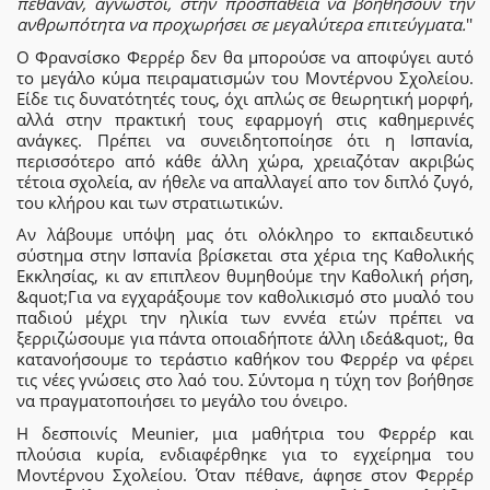
πέθαναν, άγνωστοι, στην προσπάθεια να βοηθήσουν την
ανθρωπότητα να προχωρήσει σε μεγαλύτερα επιτεύγματα.
''
Ο Φρανσίσκο Φερρέρ δεν θα μπορούσε να αποφύγει αυτό
το μεγάλο κύμα πειραματισμών του Μοντέρνου Σχολείου.
Είδε τις δυνατότητές τους, όχι απλώς σε θεωρητική μορφή,
αλλά στην πρακτική τους εφαρμογή στις καθημερινές
ανάγκες. Πρέπει να συνειδητοποίησε ότι η Ισπανία,
περισσότερο από κάθε άλλη χώρα, χρειαζόταν ακριβώς
τέτοια σχολεία, αν ήθελε να απαλλαγεί απο τον διπλό ζυγό,
του κλήρου και των στρατιωτικών.
Αν λάβουμε υπόψη μας ότι ολόκληρο το εκπαιδευτικό
σύστημα στην Ισπανία βρίσκεται στα χέρια της Καθολικής
Εκκλησίας, κι αν επιπλεον θυμηθούμε την Καθολική ρήση,
&quot;Για να εγχαράξουμε τον καθολικισμό στο μυαλό του
παδιού μέχρι την ηλικία των εννέα ετών πρέπει να
ξερριζώσουμε για πάντα οποιαδήποτε άλλη ιδεά&quot;, θα
κατανοήσουμε το τεράστιο καθήκον του Φερρέρ να φέρει
τις νέες γνώσεις στο λαό του. Σύντομα η τύχη τον βοήθησε
να πραγματοποιήσει το μεγάλο του όνειρο.
Η δεσποινίς Meunier, μια μαθήτρια του Φερρέρ και
πλούσια κυρία, ενδιαφέρθηκε για το εγχείρημα του
Μοντέρνου Σχολείου. Όταν πέθανε, άφησε στον Φερρέρ