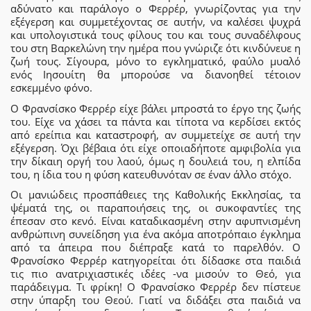
αδύνατο και παράλογο ο Φερρέρ, γνωρίζοντας για την
εξέγερση και συμμετέχοντας σε αυτήν, να καλέσει ψυχρά
και υπολογιστικά τους φίλους του και τους συναδέλφους
του στη Βαρκελώνη την ημέρα που γνώριζε ότι κινδύνευε η
ζωή τους. Σίγουρα, μόνο το εγκληματικό, φαύλο μυαλό
ενός Ιησουίτη θα μπορούσε να διανοηθεί τέτοιον
εσκεμμένο φόνο.
Ο Φρανσίσκο Φερρέρ είχε βάλει μπροστά το έργο της ζωής
του. Είχε να χάσει τα πάντα και τίποτα να κερδίσει εκτός
από ερείπια και καταστροφή, αν συμμετείχε σε αυτή την
εξέγερση. Όχι βέβαια ότι είχε οποιαδήποτε αμφιβολία για
την δίκαιη οργή του λαού, όμως η δουλειά του, η ελπίδα
του, η ίδια του η φύση κατευθυνόταν σε έναν άλλο στόχο.
Οι μανιώδεις προσπάθειες της Καθολικής Εκκλησίας, τα
ψέματά της, οι παραποιήσεις της, οι συκοφαντίες της
έπεσαν στο κενό. Είναι καταδικασμένη στην αφυπνισμένη
ανθρώπινη συνείδηση για ένα ακόμα αποτρόπαιο έγκλημα
από τα άπειρα που διέπραξε κατά το παρελθόν. Ο
Φρανσίσκο Φερρέρ κατηγορείται ότι δίδασκε στα παιδιά
τις πιο ανατριχιαστικές ιδέες -να μισούν το Θεό, για
παράδειγμα. Τι φρίκη! Ο Φρανσίσκο Φερρέρ δεν πίστευε
στην ύπαρξη του Θεού. Γιατί να διδάξει στα παιδιά να