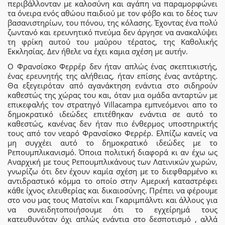
περιβάλλονταν με καλοσύνη και αγάπη να παραμορφώνει
τα όνειρα ενός αθώου παιδιού με τον φόβο και το δέος των
βασανιστηρίων, του πόνου, της κόλασης. Έχοντας ένα πολύ
ζωντανό και ερευνητικό πνεύμα δεν άργησε να ανακαλύψει
τη φρίκη αυτού του μαύρου τέρατος, της Καθολικής
Εκκλησίας. Δεν ήθελε να έχει καμια σχέση με αυτήν.
Ο Φρανσίσκο Φερρέρ δεν ήταν απλώς ένας σκεπτικιστής,
ένας ερευνητής της αλήθειας, ήταν επίσης ένας αντάρτης.
Θα εξεγειρόταν από αγανάκτηση ενάντια στο σιδηρούν
καθεστώς της χώρας του και, όταν μια ομάδα ανταρτών με
επικεφαλής τον στρατηγό Villacampa εμπνεόμενοι απο το
δημοκρατικό ιδεώδες επιτέθηκαν ενάντια σε αυτό το
καθεστώς, κανένας δεν ήταν πιο ένθερμος υποστηρικτής
τους από τον νεαρό Φρανσίσκο Φερρέρ. Ελπίζω κανείς να
μη συγχέει αυτό το δημοκρατικό ιδεώδες με το
Ρεπουμπλικανισμό. Όποια πολιτική διαφορά κι αν έχω ως
Αναρχική με τους Ρεπουμπλικάνους των Λατινικών χωρών,
γνωρίζω ότι δεν έχουν καμία σχέση με το διεφθαρμένο κι
αντιδραστικό κόμμα το οποίο στην Αμερική καταστρέφει
κάθε ίχνος ελευθερίας και δικαιοσύνης. Πρέπει να φέρουμε
στο νου μας τους Ματσίνι και Γκαριμπάλντι και άλλους για
να συνειδητοποιήσουμε ότι το εγχείρημά τους
κατευθυνόταν όχι απλώς ενάντια στο δεσποτισμό , αλλά