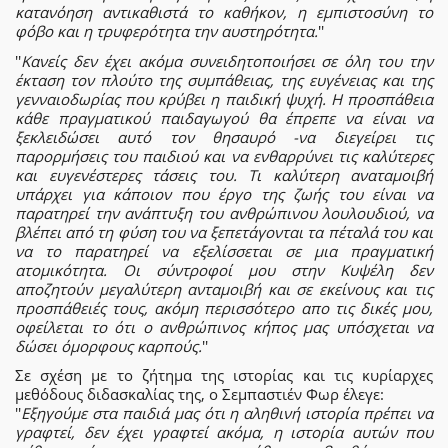
κατανόηση αντικαθιστά το καθήκον, η εμπιστοσύνη το
φόβο και η τρυφερότητα την αυστηρότητα.
''
''
Κανείς δεν έχει ακόμα συνειδητοποιήσει σε όλη του την
έκταση τον πλούτο της συμπάθειας, της ευγένειας και της
γενναιοδωρίας που κρύβει η παιδική ψυχή. Η προσπάθεια
κάθε πραγματικού παιδαγωγού θα έπρεπε να είναι να
ξεκλειδώσει αυτό τον θησαυρό -να διεγείρει τις
παρορμήσεις του παιδιού και να ενθαρρύνει τις καλύτερες
και ευγενέστερες τάσεις του. Τι καλύτερη αναταμοιβή
υπάρχει για κάποιον που έργο της ζωής του είναι να
παρατηρεί την ανάπτυξη του ανθρώπινου λουλουδιού, να
βλέπει από τη φύση του να ξεπετάγονται τα πέταλά του και
να το παρατηρεί να εξελίσσεται σε μια πραγματική
ατομικότητα. Οι σύντροφοί μου στην Κυψέλη δεν
αποζητούν μεγαλύτερη ανταμοιβή και σε εκείνους και τις
προσπάθειές τους, ακόμη περισσότερο απο τις δικές μου,
οφείλεται το ότι ο ανθρώπινος κήπος μας υπόσχεται να
δώσει όμορφους καρπούς.
''
Σε σχέση με το ζήτημα της ιστορίας και τις κυρίαρχες
μεθόδους διδασκαλίας της, ο Σεμπαστιέν Φωρ έλεγε:
''
Εξηγούμε στα παιδιά μας ότι η αληθινή ιστορία πρέπει να
γραφτεί, δεν έχει γραφτεί ακόμα, η ιστορία αυτών που