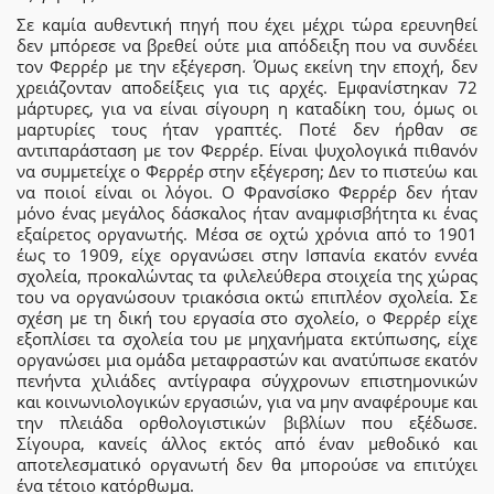
Σε καμία αυθεντική πηγή που έχει μέχρι τώρα ερευνηθεί
δεν μπόρεσε να βρεθεί ούτε μια απόδειξη που να συνδέει
τον Φερρέρ με την εξέγερση. Όμως εκείνη την εποχή, δεν
χρειάζονταν αποδείξεις για τις αρχές. Εμφανίστηκαν 72
μάρτυρες, για να είναι σίγουρη η καταδίκη του, όμως οι
μαρτυρίες τους ήταν γραπτές. Ποτέ δεν ήρθαν σε
αντιπαράσταση με τον Φερρέρ. Είναι ψυχολογικά πιθανόν
να συμμετείχε ο Φερρέρ στην εξέγερση; Δεν το πιστεύω και
να ποιοί είναι οι λόγοι. Ο Φρανσίσκο Φερρέρ δεν ήταν
μόνο ένας μεγάλος δάσκαλος ήταν αναμφισβήτητα κι ένας
εξαίρετος οργανωτής. Μέσα σε οχτώ χρόνια από το 1901
έως το 1909, είχε οργανώσει στην Ισπανία εκατόν εννέα
σχολεία, προκαλώντας τα φιλελεύθερα στοιχεία της χώρας
του να οργανώσουν τριακόσια οκτώ επιπλέον σχολεία. Σε
σχέση με τη δική του εργασία στο σχολείο, ο Φερρέρ είχε
εξοπλίσει τα σχολεία του με μηχανήματα εκτύπωσης, είχε
οργανώσει μια ομάδα μεταφραστών και ανατύπωσε εκατόν
πενήντα χιλιάδες αντίγραφα σύγχρονων επιστημονικών
και κοινωνιολογικών εργασιών, για να μην αναφέρουμε και
την πλειάδα ορθολογιστικών βιβλίων που εξέδωσε.
Σίγουρα, κανείς άλλος εκτός από έναν μεθοδικό και
αποτελεσματικό οργανωτή δεν θα μπορούσε να επιτύχει
ένα τέτοιο κατόρθωμα.