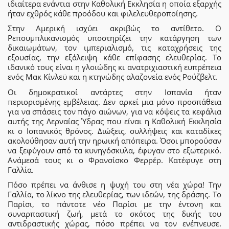
ιδιαίτερα ενάντια στην Καθολική Εκκλησία η οποία εξαρχής
ήταν εχθρός κάθε προόδου και φιλελευθεροποίησης.
Στην Αμερική ισχύει ακριβώς το αντίθετο. Ο
Ρεπουμπλικανισμός υποστηρίζει την κατάργηση των
δικαιωμάτων, τον ιμπεριαλισμό, τις καταχρήσεις της
εξουσίας, την εξάλειψη κάθε επίφασης ελευθερίας. Το
ιδανικό τους είναι η γλοιώδης κι ανατριχιαστική ευπρέπεια
ενός Μακ Κίνλεϋ και η κτηνώδης αλαζονεία ενός Ρούζβελτ.
Οι δημοκρατικοί αντάρτες στην Ισπανία ήταν
περιορισμένης εμβέλειας. Δεν αρκεί μια μόνο προσπάθεια
για να σπάσεις τον πάγο αιώνων, για να κόψεις τα κεφάλια
αυτής της Λερναίας Ύδρας που είναι η Καθολική Εκκλησία
κι ο Ισπανικός θρόνος. Διώξεις, συλλήψεις και καταδίκες
ακολούθησαν αυτή την ηρωική απόπειρα. Όσοι μπορούσαν
να ξεφύγουν από τα κυνηγόσκυλα, έφυγαν στο εξωτερικό.
Ανάμεσά τους κι ο Φρανσίσκο Φερρέρ. Κατέφυγε στη
Γαλλία.
Πόσο πρέπει να άνθισε η ψυχή του στη νέα χώρα! Την
Γαλλία, το λίκνο της ελευθερίας, των ιδεών, της δράσης. Το
Παρίσι, το πάντοτε νέο Παρίσι με την έντονη και
συναρπαστική ζωή, μετά το σκότος της δικής του
αντιδραστικής χώρας, πόσο πρέπει να τον ενέπνευσε.