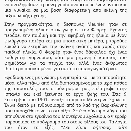
να αντιληφθούν τη συνεργασία ανάμεσα σε έναν άντρα και
μια γυναίκα σε μια βάση διαφορετική από εκέινη της
σεξουαλικής σχέσης;
Στην πραγματικότητα, η δεσποινίς Meunier ήταν σε
προχωρημένη ηλικία όταν γνώρισε τον Φερρέρ. Έχοντας
περάσει την παιδική και την εφηβική της ηλικία με έναν
φιλάργυρο πατέρα και μια υποτακτική μητέρα, μπορούσε
εύκολα να εκτιμήσει την ανάγκη αγάπης και χαράς στην
παιδική ηλικία. Ο Φερρέρ ήταν ένας δάσκαλος, όχι ένας
καθηγητής γυμνασίου, ούτε μια μηχανή ή κάποιος που
φημιζόταν για τα πτυχία του, αλλά ένας άνθρωπος
ιδιαίτερα προικισμένος για αυτό το παιδαγωγικό έργο.
Εφοδιασμένος με γνώση, με εμπειρία και με τα απαραίτητα
μέσα, αλλα πάνω από όλα διαποτισμένος με το ιερό πάθος
της αποστολής του, ο σύντροφός μας επέστρεψε στην
Ισπανία και εκεί ξεκίνησε το έργο ζωής του. Στις 9
Σεπτέμβρη του 1901, άνοιξε το πρώτο Μοντέρνο Σχολείο.
Έγινε δεκτό με ενθουσιασμό από το λαό της Βαρκελώνης
που υποσχέθηκε να το στηρίξει. Σε ένα σύντομο λόγο που
απηύθυνε στα εγκαίνια του Μοντέρνου Σχολείου, ο Φερρέρ
παρουσίασε το πρόγραμμά του στους φίλους του. Τα λόγια
του ήταν τα εξής: ''
Δεν είμαι ρήτορας, ούτε