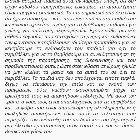
έκαναν θαύματα· παρόλα αυτά, αν λάβουμε υπόψη ότι δεν
είχαν καθόλου προηγούμενες ευκαιρίες, τα αποτελέματα
είναι πραγματι εκπληκτικά. Το πιο σημαντικό από όλα είναι
ότι έχουν αποκτήσει -κάτι που είναι σπάνιο στα παιδιά του
κανονικού σχολείου- αγάπη για το διάβασμα, επιθυμία για
γνώση, για απόκτηση πληροφοριών. Έχουν μάθει μια νέα
μέθοδο εργασίας που επιταχύνει τη μνήμη και ενθαρρύνει
την φαντασία. Καταβάλλουμε ιδιαίτερη προσπάθεια για να
κεντρίσουμε το ενδιαφέρον του παιδιού για ό,τι το
περιβάλλει, για να το βοηθήσουμε να συνειδητοποιήσει τη
σημασία της παρατήρησης, της διερεύνησης και του
προβληματισμού, ούτως ώστε όταν φθάσει σε ώριμη ηλικία
να μην κλείνει τα μάτια και τα αυτιά του σε ό,τι το
περιβάλλει. Τα παιδιά μας δεν αποδέχονται τίποτε τυφλά,
δίχως να εξετάσουν την αιτία και το σκοπό των
πραγμάτων, ούτε νιώθουν ικανοποιημένα μέχρι τα
ερωτήματά τους να απαντηθούν ενδελεχώς. Με αυτό τον
τρόπο, ο νους τους είναι απαλλαγμένος από τις αμφιβολίες
και το φόβο που είναι αποτέλεσμα μη ολοκληρωμένων ή
αναληθών απαντήσεων· είναι αυτό το τελευταίο που
περιορίζει την ανάπτυξη του παιδιού και του δημιουργεί
μια έλλειψη εμπιστοσύνης στον εαυτό του και σε όσους
βρίσκονται γύρω του.
''