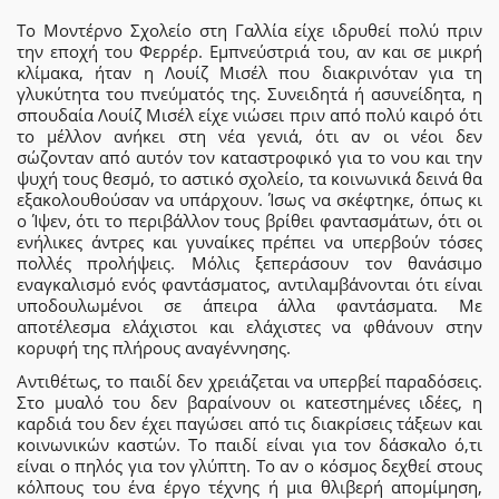
Το Μοντέρνο Σχολείο στη Γαλλία είχε ιδρυθεί πολύ πριν
την εποχή του Φερρέρ. Εμπνεύστριά του, αν και σε μικρή
κλίμακα, ήταν η Λουίζ Μισέλ που διακρινόταν για τη
γλυκύτητα του πνεύματός της. Συνειδητά ή ασυνείδητα, η
σπουδαία Λουίζ Μισέλ είχε νιώσει πριν από πολύ καιρό ότι
το μέλλον ανήκει στη νέα γενιά, ότι αν οι νέοι δεν
σώζονταν από αυτόν τον καταστροφικό για το νου και την
ψυχή τους θεσμό, το αστικό σχολείο, τα κοινωνικά δεινά θα
εξακολουθούσαν να υπάρχουν. Ίσως να σκέφτηκε, όπως κι
ο Ίψεν, ότι το περιβάλλον τους βρίθει φαντασμάτων, ότι οι
ενήλικες άντρες και γυναίκες πρέπει να υπερβούν τόσες
πολλές προλήψεις. Μόλις ξεπεράσουν τον θανάσιμο
εναγκαλισμό ενός φαντάσματος, αντιλαμβάνονται ότι είναι
υποδουλωμένοι σε άπειρα άλλα φαντάσματα. Με
αποτέλεσμα ελάχιστοι και ελάχιστες να φθάνουν στην
κορυφή της πλήρους αναγέννησης.
Αντιθέτως, το παιδί δεν χρειάζεται να υπερβεί παραδόσεις.
Στο μυαλό του δεν βαραίνουν οι κατεστημένες ιδέες, η
καρδιά του δεν έχει παγώσει από τις διακρίσεις τάξεων και
κοινωνικών καστών. Το παιδί είναι για τον δάσκαλο ό,τι
είναι ο πηλός για τον γλύπτη. Το αν ο κόσμος δεχθεί στους
κόλπους του ένα έργο τέχνης ή μια θλιβερή απομίμηση,