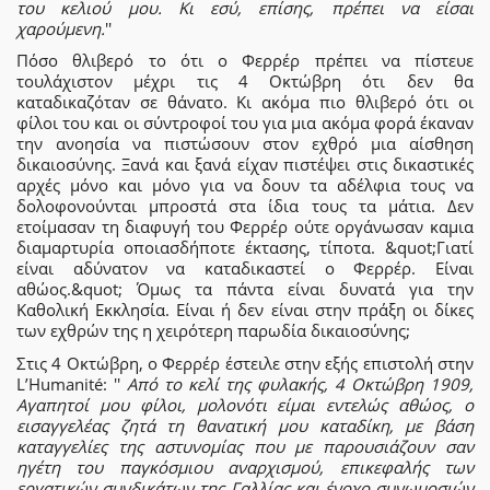
του κελιού μου. Κι εσύ, επίσης, πρέπει να είσαι
χαρούμενη.
''
Πόσο θλιβερό το ότι ο Φερρέρ πρέπει να πίστευε
τουλάχιστον μέχρι τις 4 Οκτώβρη ότι δεν θα
καταδικαζόταν σε θάνατο. Κι ακόμα πιο θλιβερό ότι οι
φίλοι του και οι σύντροφοί του για μια ακόμα φορά έκαναν
την ανοησία να πιστώσουν στον εχθρό μια αίσθηση
δικαιοσύνης. Ξανά και ξανά είχαν πιστέψει στις δικαστικές
αρχές μόνο και μόνο για να δουν τα αδέλφια τους να
δολοφονούνται μπροστά στα ίδια τους τα μάτια. Δεν
ετοίμασαν τη διαφυγή του Φερρέρ ούτε οργάνωσαν καμια
διαμαρτυρία οποιασδήποτε έκτασης, τίποτα. &quot;Γιατί
είναι αδύνατον να καταδικαστεί ο Φερρέρ. Είναι
αθώος.&quot; Όμως τα πάντα είναι δυνατά για την
Καθολική Εκκλησία. Είναι ή δεν είναι στην πράξη οι δίκες
των εχθρών της η χειρότερη παρωδία δικαιοσύνης;
Στις 4 Οκτώβρη, ο Φερρέρ έστειλε στην εξής επιστολή στην
L’Humanité: ''
Από το κελί της φυλακής, 4 Οκτώβρη 1909,
Αγαπητοί μου φίλοι, μολονότι είμαι εντελώς αθώος, ο
εισαγγελέας ζητά τη θανατική μου καταδίκη, με βάση
καταγγελίες της αστυνομίας που με παρουσιάζουν σαν
ηγέτη του παγκόσμιου αναρχισμού, επικεφαλής των
εργατικών συνδικάτων της Γαλλίας και ένοχο συνωμοσιών