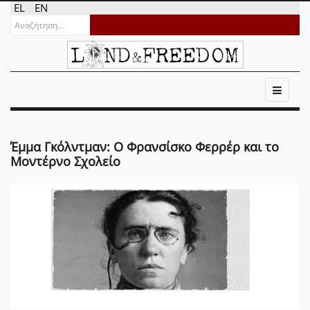
EL
EN
Έμμα Γκόλντμαν: Ο Φρανσίσκο Φερρέρ και το
Μοντέρνο Σχολείο