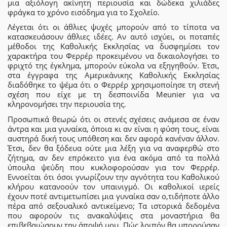
μια αξιόλογη ακίνητη περιουσία και δώδεκα χιλιάδες
φράγκα το χρόνο εισόδημα για το Σχολείο.
Λέγεται ότι οι άθλιες ψυχές μπορούν από το τίποτα να
κατασκευάσουν άθλιες ιδέες. Αν αυτό ισχύει, οι ποταπές
μέθοδοι της Καθολικής Εκκλησίας να δυσφημίσει τον
χαρακτήρα του Φερρέρ προκειμένου να δικαιολογήσει το
φριχτό της έγκλημα, μπορούν εύκολα να εξηγηθούν. Έτσι,
στα έγγραφα της Αμερικάνικης Καθολικής Εκκλησίας
διαδόθηκε το ψέμα ότι ο Φερρέρ χρησιμοποίησε τη στενή
σχέση που είχε με τη δεσποινίδα Meunier για να
κληρονομήσει την περιουσία της.
Προσωπικά θεωρώ ότι οι στενές σχέσεις ανάμεσα σε έναν
άντρα και μια γυναίκα, όποια κι αν είναι η φύση τους, είναι
αυστηρά δική τους υπόθεση και δεν αφορά κανέναν άλλον.
Έτσι, δεν θα ξόδευα ούτε μια λέξη για να αναφερθώ στο
ζήτημα, αν δεν επρόκειτο για ένα ακόμα από τα πολλά
ύπουλα ψεύδη που κυκλοφορούσαν για τον Φερρέρ.
Εννοείται ότι όσοι γνωρίζουν την αγνότητα του Καθολικού
κλήρου κατανοούν τον υπαινιγμό. Οι καθολικοί ιερείς
έχουν ποτέ αντιμετωπίσει μια γυναίκα σαν ο,τιδήποτε άλλο
πέρα από σεξουαλικό αντικείμενο; Τα ιστορικά δεδομένα
που αφορούν τις ανακαλύψεις στα μοναστήρια θα
επιβεβαιώσουν την άποψή μου. Πώς λοιπόν θα μπορούσαν