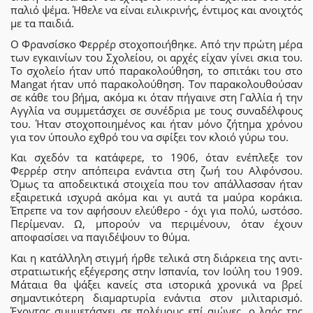
παλιό ψέμα. Ήθελε να είναι ειλικρινής, έντιμος και ανοιχτός
με τα παιδιά.
Ο Φρανσίσκο Φερρέρ στοχοποιήθηκε. Από την πρώτη μέρα
των εγκαινίων του Σχολείου, οι αρχές είχαν γίνει σκια του.
Το σχολείο ήταν υπό παρακολούθηση, το σπιτάκι του στο
Mangat ήταν υπό παρακολούθηση. Τον παρακολουθούσαν
σε κάθε του βήμα, ακόμα κι όταν πήγαινε στη Γαλλία ή την
Αγγλία να συμμετάσχει σε συνέδρια με τους συναδέλφους
του. Ήταν στοχοποιημένος και ήταν μόνο ζήτημα χρόνου
για τον ύπουλο εχθρό του να σφίξει τον κλοιό γύρω του.
Και σχεδόν τα κατάφερε, το 1906, όταν ενέπλεξε τον
Φερρέρ στην απόπειρα ενάντια στη ζωή του Αλφόνσου.
Όμως τα αποδεικτικά στοιχεία που τον απάλλασσαν ήταν
εξαιρετικά ισχυρά ακόμα και γι αυτά τα μαύρα κοράκια.
Έπρεπε να τον αφήσουν ελεύθερο - όχι για πολύ, ωστόσο.
Περίμεναν. Ω, μπορούν να περιμένουν, όταν έχουν
αποφασίσει να παγιδέψουν το θύμα.
Και η κατάλληλη στιγμή ήρθε τελικά στη διάρκεια της αντι-
στρατιωτικής εξέγερσης στην Ισπανία, τον Ιούλη του 1909.
Μάταια θα ψάξει κανείς στα ιστορικά χρονικά να βρεί
σημαντικότερη διαμαρτυρία ενάντια στον μιλιταρισμό.
Έχοντας συμμετάσχει σε πολέμους επί αιώνες, ο λαός της