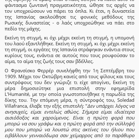
φάντασμα ζωντανή πραγματικότητα, ώθησε τις αρχές να
τον υποχρεώσουν να πάρει τα όπλα. Κι έτσι, η δυναστεία
της Ισπανίας ακολούθησε τις φονικές μεθόδους της
Ρωσικής δυναστείας - ο λαός υποχρεώθηκε να πάει στο
πεδίο της μάχης.
Εκείνη τη στιγμή, κι όχι μέχρι εκείνη τη στιγμή, η υπομονή
του λαού εξαντλήθηκε. Εκείνη τη στιγμή, κι όχι μέχρι εκείνη
τη στιγμή, οι εργάτες της Ισπανία στράφηκαν ενάντια στους
κυρίους τους, ενάντια σε αυτούς που τους ρουφούσαν το
αίμα, το αίμα της ζωής τους σαν βδέλλες.
Ο Φρανσίσκο Φερρέρ συνελήφθη την 1η Σεπτέμβρη του
1909. Μέχρι τον Οκτώβρη κανείς από τους φίλους και τους
συντρόφους του δεν γνώριζε τι είχε απογίνει, Εκείνη τη
μέρα δημοσιεύτηκε μια επιστολή στην εφημερίδα
L’Humanité, με την οποία γνωστοποιήθηκε η παρωδία της
δίκης του. Την επόμενη μέρα, η σύντροφός του, Soledad
Villafranca, έλαβε την εξής επιστολή: ''
Δεν υπάρχει λόγος να
ανησυχείς, είμαι εντελώς αθώος. Σήμερα είμαι ιδιαίτερα
αισιόδοξος και χαρούμενος. Είναι η πρώτη φορά που
μπορώ να σου γράψω και η πρώτη φορά από την σύλληψή
μου που μπορώ να λουστώ στις ακτίνες του ήλιου που
ειβάλλουν γενναιόδωρα σαν χείμαρρος από το παράθυρο