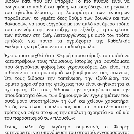
μισούν κάτι που δεν υπάρχει; Το πιο πιθανό είναι να
οδηγούσε τα παιδιά στη φύση, να τους έδειχνε το μεγαλείο
του ηλιοβασιλέματος, τη λαμπρότητα των έναστρων
παραδείσων, το γεμάτο δέος θαύμα των βουνών και των
θαλασσών, να τους εξηγούσε με τον απλό και άμεσο τρόπο
του τον νόμο της ανάπτυξης, της εξέλιξης, τη συσχέτιση
των πάντων στη ζωή. Λειτουργώντας με αυτό τον τρόπο
εμπόδιζε για πάντα τα αγριόχορτα της Καθολικής
Εκκλησίας να ριζώσουν στο παιδικό μυαλό.
Έχει υποστηριχθεί ότι ο Φερρέρ προετοίμαζε τα παιδιά να
καταστρέψουν τους πλούσιους. Ιστορίες για φαντάσματα
που διηγούνται φοβισμένες γεροντοκόρες. Δεν είναι πιο
πιθανόν ότι τα προετοίμαζε να βοηθήσουν τους φτωχούς;
Ότι τους δίδασκε την ταπείνωση, την εξαθλιώση, τον
φρικτό χαρακτήρα της φτώχειας που είναι ανηθικότητα κι
όχι αρετή; Ότι τους δίδασκε την αξιοπρέπεια και την
σπουδαιότητα όλων των δημιουργικών εγχειρημάτων που
αυτά μόνο υποστηρίζουν τη ζωή και χτίζουν χαρακτήρα;
Αυτός δεν είναι ο καλύτερος και πιο αποτελεσματικός
τρόπος να φέρει στο φως την απόλυτη αχρηστία και αδικία
του παρασιτισμού των πλουσίων;
Τέλος, αλλά όχι λιγότερο σημαντινό, ο Φερρέρ
κατηγορείται για υπονόμευση του στρατού, εγχαράσσοντας