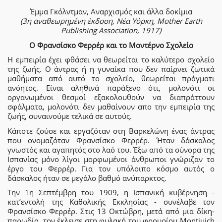
Έμμα Γκόλντμαν, Αναρχισμός και άλλα δοκίμια
(3η αναθεωρημένη έκδοση, Νέα Υόρκη, Mother Earth
Publishing Association, 1917)
Ο Φρανσίσκο Φερρέρ και το Μοντέρνο Σχολείο
Η εμπειρία έχει φθάσει να θεωρείται το καλύτερο σχολείο
της ζωής. Ο άντρας ή η γυναίκα που δεν παίρνει ζωτικά
μαθήματα από αυτό το σχολείο, θεωρείται πράγματι
ανόητος. Είναι αληθινά παράξενο ότι, μολονότι οι
οργανωμένοι θεσμοί εξακολουθούν να διαπράττουν
σφάλματα, μολονότι δεν μαθαίνουν απο την εμπειρία της
ζωής, συναινούμε τελικά σε αυτούς.
Κάποτε ζούσε και εργαζόταν στη Βαρκελώνη ένας άντρας
που ονομαζόταν Φρανσίσκο Φερρέρ. Ήταν δάσκαλος
γνωστός και αγαπητός στο λαό του. Έξω από τα σύνορα της
Ισπανίας μόνο λίγοι μορφωμένοι άνθρωποι γνώριζαν το
έργο του Φερρέρ. Για τον υπόλοιπο κόσμο αυτός ο
δάσκαλος ήταν σε μεγάλο βαθμό ανύπαρκτος.
Την 1η Σεπτέμβρη του 1909, η Ισπανική κυβέρνηση -
κατ’εντολή της Καθολικής Εκκλησίας - συνέλαβε τον
Φρανσίσκο Φερρέρ. Στις 13 Οκτώβρη, μετά από μια δίκη-
παρωδία, τον έκλεισε στη φυλακή του φρουρίου Montjuich