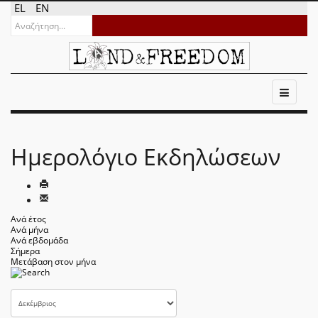
EL
EN
Ημερολόγιο Εκδηλώσεων
Ανά έτος
Ανά μήνα
Ανά εβδομάδα
Σήμερα
Μετάβαση στον μήνα