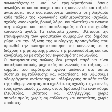
αγωνιστές/στριες -για να τρομοκρατήσουν όσους
αγωνίζονται και να αναχαιτίσει τις κοινωνικές και ταξικές
αντιστάσεις που αναπτύσσονται απέναντι στη λεηλασία
κάθε πεδίου της κοινωνικής καθημερινότητας (σχολεία,
σχολές, νοσοκομεία, βουνά, λόφοι και πλατείες) και ενάντια
στη φτώχεια και τους αποκλεισμούς απ’τα στοιχειώδη
κοινωνικά αγαθά. Τα τελευταία χρόνια, βλέπουμε την
επανεμφανίση των φασιστικών συμμοριών στο δημόσιο
χώρο και την όξυνση της κυρίαρχης προπαγάνδας που
προωθεί την συντηρητικοποίηση της κοινωνίας με τη
διάχυση της ρητορικής μίσους, της μισαλλοδοξίας και του
κανιβαλισμού με στόχο τον εκφασισμό της κοινωνίας.
Ο αντιφασιστικός αγώνας δεν μπορεί παρά να είναι
αντιεξουσιαστικός, μαχητικός, κοινωνικός και ταξικός, ως
κομμάτι του ευρύτερου αγώνα απέναντι στο σάπιο
σύστημα εκμετάλλευσης και καταπίεσης. Να υψώσουμε
οδοφράγματα αντίστασης και αλληλεγγύης σε κάθε πεδίο
της καθημερινότητας, στα σχολεία, τις σχολές, τις γειτονιές,
τους εργασιακούς χώρους, στους δρόμους! Για έναν κόσμο
ελευθερίας, ισότητας και αλληλεγγύης, χωρίς
αποκλεισμούς, χωρίς εκμετάλλευση και καταπίεση, χωρίς
φασίστες.