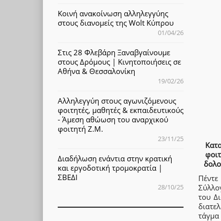
Κοινή ανακοίνωση αλληλεγγύης
στους διανομείς της Wolt Κύπρου
01/04/26
Στις 28 Φλεβάρη Ξαναβγαίνουμε
στους Δρόμους | Κινητοποιήσεις σε
Αθήνα & Θεσσαλονίκη
19/02/26
Αλληλεγγύη στους αγωνιζόμενους
φοιτητές, μαθητές & εκπαιδευτικούς
- Άμεση αθώωση του αναρχικού
φοιτητή Ζ.Μ.
23/11/25
Κατα
φοιτ
Διαδήλωση ενάντια στην κρατική
δολο
και εργοδοτική τρομοκρατία |
ΣΒΕΔΙ
Πέντε 
28/10/25
Σύλλογ
του Δ
διατελ
τάγμα