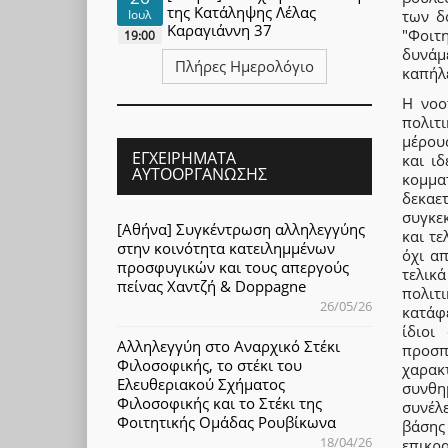
της Κατάληψης Λέλας
Ιουλ
των δ
Καραγιάννη 37
"Φοιτ
19:00
δυνάμ
Πλήρες Ημερολόγιο
καπήλ
Η νοο
πολιτ
μέρους
ΕΓΧΕΙΡΉΜΑΤΑ
και ι
ΑΥΤΟΟΡΓΆΝΩΣΗΣ
κομμα
δεκαε
συγκε
[Αθήνα] Συγκέντρωση αλληλεγγύης
και τ
στην κοινότητα κατειλημμένων
όχι α
προσφυγικών και τους απεργούς
τελικ
πείνας Χαντζή & Doppagne
πολιτ
26/05/26
κατάφε
ίδιοι
Αλληλεγγύη στο Αναρχικό Στέκι
προσπ
Φιλοσοφικής, το στέκι του
χαρακ
Ελευθεριακού Σχήματος
συνθη
Φιλοσοφικής και το Στέκι της
συνέλ
Φοιτητικής Ομάδας Ρουβίκωνα
βάσης
18/04/26
επικρ