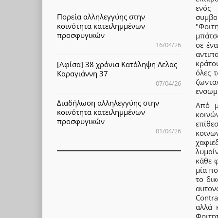
ενός
Πορεία αλληλεγγύης στην
συμβο
κοινότητα κατειλημμένων
"Φοιτ
προσφυγικών
μπάτσ
σε έν
16/04/26
αντιπ
κράτο
[Αφίσα] 38 χρόνια Κατάληψη Λελας
όλες 
Καραγιάννη 37
ζωντ
07/04/26
ενσωμ
Διαδήλωση αλληλεγγύης στην
Από μ
κοινότητα κατειλημμένων
κοινώ
προσφυγικών
επίθε
01/04/26
κοινω
χαφιεδ
λυμαίν
κάθε φ
μία πο
το δικ
αυτον
Contr
αλλά 
Φοιτη