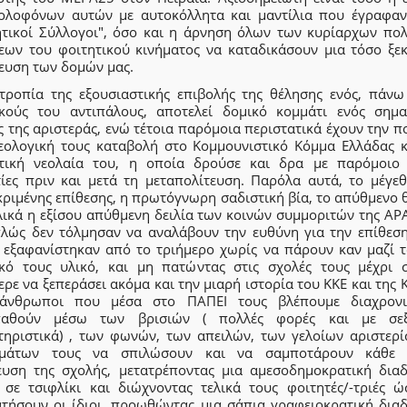
ολοφόνων αυτών με αυτοκόλλητα και μαντίλια που έγραφα
ητικοί Σύλλογοι", όσο και η άρνηση όλων των κυρίαρχων πολ
εων του φοιτητικού κινήματος να καταδικάσουν μια τόσο ξε
ευση των δομών μας.
τροπία της εξουσιαστικής επιβολής της θέλησης ενός, πάνω
ικούς του αντιπάλους, αποτελεί δομικό κομμάτι ενός σημα
 της αριστεράς, ενώ τέτοια παρόμοια περιστατικά έχουν την π
δεολογική τους καταβολή στο Κομμουνιστικό Κόμμα Ελλάδας κ
τική νεολαία του, η οποία δρούσε και δρα με παρόμοιο
τίες πριν και μετά τη μεταπολίτευση. Παρόλα αυτά, το μέγεθ
κριμένης επίθεσης, η πρωτόγνωρη σαδιστική βία, το απύθμενο 
ελικά η εξίσου απύθμενη δειλία των κοινών συμμοριτών της ΑΡ
πλώς δεν τόλμησαν να αναλάβουν την ευθύνη για την επίθεση
ά εξαφανίστηκαν από το τριήμερο χωρίς να πάρουν καν μαζί τ
ικό τους υλικό, και μη πατώντας στις σχολές τους μέχρι 
ρε να ξεπεράσει ακόμα και την μιαρή ιστορία του ΚΚΕ και της 
 άνθρωποι που μέσα στο ΠΑΠΕΙ τους βλέπουμε διαχρον
αθούν μέσω των βρισιών ( πολλές φορές και με σεξ
τηριστικά) , των φωνών, των απειλών, των γελοίων αριστερί
μάτων τους να σπιλώσουν και να σαμποτάρουν κάθε 
ευση της σχολής, μετατρέποντας μια αμεσοδημοκρατική διαδ
 σε τσιφλίκι και διώχνοντας τελικά τους φοιτητές/-τριές ώ
ατήσουν οι ίδιοι, προωθώντας μια σάπια γραφειοκρατική διαδ