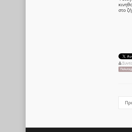
κινηθ
στο ζή
Συντ
Πολυτεχ
Πρ