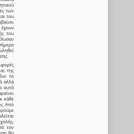
τικού
ες των
αι του
βαίνει
 έχουν
ής του
έλυσαν
σήμερα
ληθεί
σης.
ιφορές
αι της
διο το
ά αλλά
τα αυτά
αραίνει
αι κάθε
ος. Από
εωρούμε
λείται
χολής,
πό τον
νση θα