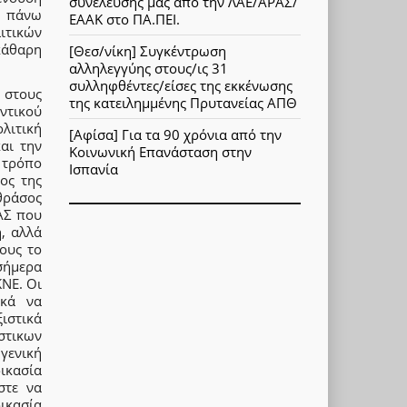
συνέλευσης μας από την ΛΑΕ/ΑΡΑΣ/
ν πάνω
ΕΑΑΚ στο ΠΑ.ΠΕΙ.
ιτικών
κάθαρη
[Θεσ/νίκη] Συγκέντρωση
αλληλεγγύης στους/ις 31
συλληφθέντες/είσες της εκκένωσης
 στους
της κατειλημμένης Πρυτανείας ΑΠΘ
ντικού
ολιτική
[Αφίσα] Για τα 90 χρόνια από την
αι την
Κοινωνική Επανάσταση στην
 τρόπο
Ισπανία
ος της
θράσος
ΑΣ που
, αλλά
ους το
σήμερα
ΚΝΕ. Οι
ικά να
ιστικά
στικων
γενική
ικασία
στε να
ικασία