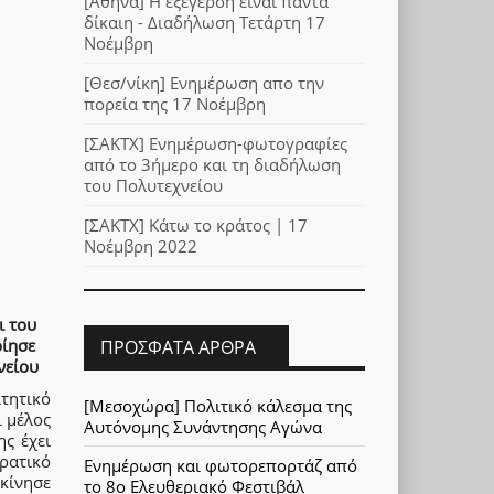
[Αθήνα] Η εξέγερση είναι πάντα
δίκαιη - Διαδήλωση Τετάρτη 17
Νοέμβρη
[Θεσ/νίκη] Ενημέρωση απο την
πορεία της 17 Νοέμβρη
[ΣΑΚΤΧ] Ενημέρωση-φωτογραφίες
από το 3ήμερο και τη διαδήλωση
του Πολυτεχνείου
[ΣΑΚΤΧ] Κάτω το κράτος | 17
Νοέμβρη 2022
ι του
οίησε
ΠΡΌΣΦΑΤΑ ΆΡΘΡΑ
νείου
ιτητικό
[Μεσοχώρα] Πολιτικό κάλεσμα της
ι μέλος
Αυτόνομης Συνάντησης Αγώνα
ς έχει
κρατικό
Ενημέρωση και φωτορεπορτάζ από
κίνησε
το 8ο Ελευθεριακό Φεστιβάλ