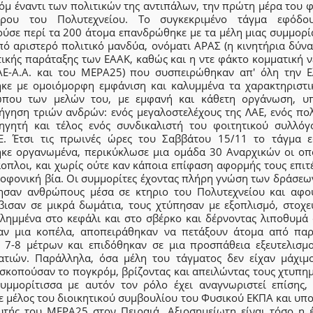
όμ έναντι των πολιτικών της αντιπάλων, την πρώτη μέρα του φ
έρου του Πολυτεχνείου. Το συγκεκριμένο τάγμα εφόδ
ούσε περί τα 200 άτομα επανδρώθηκε με τα μέλη μιας συμμορί
πό αριστερό πολιτικό μανδύα, ονόματι ΑΡΑΣ (η κινητήρια δύνα
τικής παράταξης των ΕΑΑΚ, καθώς και η ντε φάκτο κομματική ν
ΑΕ-Α.Α. και του ΜΕΡΑ25) που συσπειρώθηκαν απ' όλη την Ε
ηκε με ομοιόμορφη εμφάνιση και καλυμμένα τα χαρακτηριστι
που των μελών του, με εμφανή και κάθετη οργάνωση, υ
ήγηση τριών ανδρών: ενός μεγαλοστελέχους της ΛΑΕ, ενός πολ
ηγητή και τέλος ενός συνδικαλιστή του φοιτητικού συλλόγ
. Έτσι τις πρωινές ώρες του Σαββάτου 15/11 το τάγμα 
ηκε οργανωμένα, περικύκλωσε μια ομάδα 30 Αναρχικών οι οπο
άοπλοι, και χωρίς ούτε καν κάποια επίφαση αφορμής τους επιτ
λοφονική βία. Οι συμμορίτες έχοντας πλήρη γνώση των δράσεων
ησαν ανθρώπους μέσα σε κτηριο του Πολυτεχνείου και αφο
βισαν σε μικρά δωμάτια, τους χτύπησαν με εξοπλισμό, στοχε
ιλημμένα στο κεφάλι και στο σβέρκο και δέρνοντας λιποθυμά 
αν μια κοπέλα, αποπειράθηκαν να πετάξουν άτομα από πα
 7-8 μέτρων και επιδόθηκαν σε μια προσπάθεια εξευτελισμ
ατιών. Παράλληλα, όσα μέλη του τάγματος δεν είχαν μάχιμ
οσκοπούσαν το πογκρόμ, βρίζοντας και απειλώντας τους χτυπημ
υμμορίτισσα με αυτόν τον ρόλο έχει αναγνωριστεί επίσης,
ε μέλος του διοικητικού συμβουλίου του Φυσικού ΕΚΠΑ και υπ
υτής του ΜΕΡΑ25 στον Πειραιά. Αξιοσημείωτη είναι τόσο η 