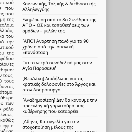
ετινού
Κοινωνικής, Ταξικής & Διεθνιστικής
ου που
Αλληλεγγύης
ας που
μη της
Ενημέρωση από το 8ο Συνέδριο της
εολαία
ΑΠΟ – ΟΣ και τοποθετήσεις των
λλάδα,
ομάδων – μελών της
κά του
[ΑΠΟ] Ανάρτηση πανό για τα 90
πό την
χρόνια από την Ισπανική
ιτικού
Επανάσταση
ου της
εφόδου
Για το νεκρό συνάδελφό μας στην
ίοι/ες
Αγία Παρασκευή
έθηκαν
 τους,
[Θεσ/νίκη] Διαδήλωση για τις
ύ τους
κρατικές δολοφονίες στο Άργος και
ύοντας
στον Ασπρόπυργο
άτομα,
ράθυρα
[Αναδημοσίεση] Δεν θα κανουμε την
ού των
προεκλογική γαρνιτούρα μιας
ο ρόλο
κυβέρνησης που καταρρέει
ένους.
 καθώς
[Αθήνα] Καταγγελία για την
οψήφια
στοχοποίηση μέλους της
ένδυση