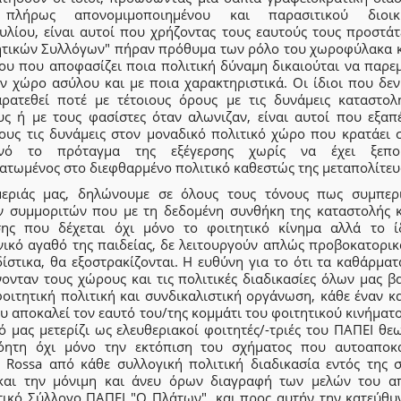
 πλήρως απονομιμοποιημένου και παρασιτικού διοικη
υλίου, είναι αυτοί που χρήζοντας τους εαυτούς τους προστάτ
ητικών Συλλόγων" πήραν πρόθυμα των ρόλο του χωροφύλακα κ
ου που αποφασίζει ποια πολιτική δύναμη δικαιούται να παρεμ
αν χώρο ασύλου και με ποια χαρακτηριστικά. Οι ίδιοι που δεν
αρατεθεί ποτέ με τέτοιους όρους με τις δυνάμεις καταστολ
υς ή με τους φασίστες όταν αλωνιζαν, είναι αυτοί που εξαπ
τους τις δυνάμεις στον μοναδικό πολιτικό χώρο που κρατάει 
ανό το πρόταγμα της εξέγερσης χωρίς να έχει ξεπου
ατωμένος στο διεφθαρμένο πολιτικό καθεστώς της μεταπολίτευ
εριάς μας, δηλώνουμε σε όλους τους τόνους πως συμπερ
ν συμμοριτών που με τη δεδομένη συνθήκη της καταστολής κ
σης που δέχεται όχι μόνο το φοιτητικό κίνημα αλλά το ί
νικό αγαθό της παιδείας, δε λειτουργούν απλώς προβοκατορικ
ίστικα, θα εξοστρακίζονται. Η ευθύνη για το ότι τα καθάρμα
ονταν τους χώρους και τις πολιτικές διαδικασίες όλων μας β
οιτητική πολιτική και συνδικαλιστική οργάνωση, κάθε έναν κ
υ αποκαλεί τον εαυτό του/της κομμάτι του φοιτητικού κινήματ
ό μας μετερίζι ως ελευθεριακοί φοιτητές/-τριές του ΠΑΠΕΙ θ
όητη όχι μόνο την εκτόπιση του σχήματος που αυτοαποκα
a Rossa από κάθε συλλογική πολιτική διαδικασία εντός της σ
και την μόνιμη και άνευ όρων διαγραφή των μελών του α
τικό Σύλλογο ΠΑΠΕΙ "Ο Πλάτων", και προς αυτήν την κατεύθυ