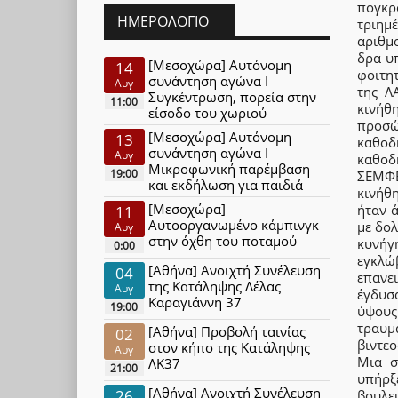
πογκρ
ΗΜΕΡΟΛΌΓΙΟ
τριημ
αριθμ
δρα υ
[Μεσοχώρα] Αυτόνομη
14
φοιτη
συνάντηση αγώνα Ι
Αυγ
της Λ
Συγκέντρωση, πορεία στην
11:00
κινήθ
είσοδο του χωριού
προσώ
[Μεσοχώρα] Αυτόνομη
13
καθοδ
συνάντηση αγώνα Ι
Αυγ
καθοδ
Μικροφωνική παρέμβαση
19:00
ΣΕΜΦΕ
και εκδήλωση για παιδιά
κινήθ
[Μεσοχώρα]
ήταν 
11
Αυτοοργανωμένο κάμπινγκ
με δο
Αυγ
στην όχθη του ποταμού
κυνήγ
0:00
εγκλώ
[Αθήνα] Ανοιχτή Συνέλευση
04
επανε
της Κατάληψης Λέλας
Αυγ
έγδυσ
Καραγιάννη 37
19:00
ύψους
τραυμ
[Αθήνα] Προβολή ταινίας
02
βιντε
στον κήπο της Κατάληψης
Αυγ
Μια σ
ΛΚ37
21:00
υπήρξ
[Αθήνα] Ανοιχτή Συνέλευση
26
βουλε