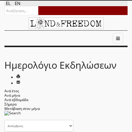
EL
EN
Ημερολόγιο Εκδηλώσεων
Ανά έτος
Ανά μήνα
Ανά εβδομάδα
Σήμερα
Μετάβαση στον μήνα