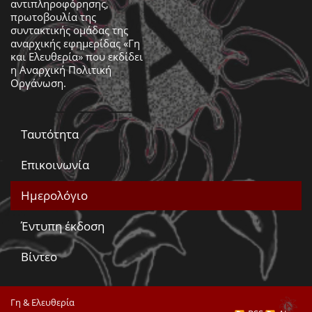
αντιπληροφόρησης,
πρωτοβουλία της
συντακτικής ομάδας της
αναρχικής εφημερίδας «Γη
και Ελευθερία» που εκδίδει
η
Αναρχική Πολιτική
Οργάνωση
.
Ταυτότητα
Επικοινωνία
Ημερολόγιο
Έντυπη έκδοση
Βίντεο
Γη & Ελευθερία