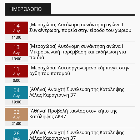
ΗΜΕΡΟΛΌΓΙΟ
[Μεσοχώρα] Αυτόνομη συνάντηση αγώνα Ι
14
Συγκέντρωση, πορεία στην είσοδο του χωριού
Αυγ
11:00
[Μεσοχώρα] Αυτόνομη συνάντηση αγώνα Ι
13
Μικροφωνική παρέμβαση και εκδήλωση για
Αυγ
παιδιά
19:00
[Μεσοχώρα] Αυτοοργανωμένο κάμπινγκ στην
11
όχθη του ποταμού
Αυγ
0:00
[Αθήνα] Ανοιχτή Συνέλευση της Κατάληψης
04
Λέλας Καραγιάννη 37
Αυγ
19:00
[Αθήνα] Προβολή ταινίας στον κήπο της
02
Κατάληψης ΛΚ37
Αυγ
21:00
[Αθήνα] Ανοιχτή Συνέλευση της Κατάληψης
26
Λέλας Καραγιάννη 37
Ιουλ