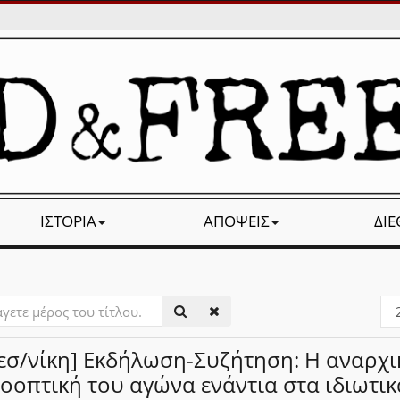
ΙΣΤΟΡΊΑ
ΑΠΌΨΕΙΣ
ΔΙ
ετε
Εμ
#
εσ/νίκη] Εκδήλωση-Συζήτηση: Η αναρχι
υ.
οοπτική του αγώνα ενάντια στα ιδιωτικ