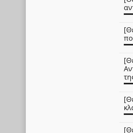
αν
[Θ
πο
[Θ
Αν
τη
[Θ
κλ
[Θ