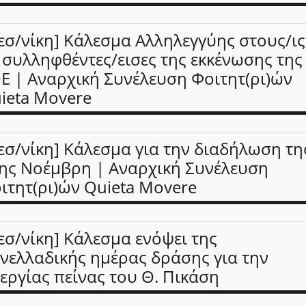
εσ/νίκη] Κάλεσμα Αλληλεγγύης στους/ις
 συλληφθέντες/εισες της εκκένωσης της
Ε | Αναρχική Συνέλευση Φοιτητ(ρι)ών
ieta Movere
εσ/νίκη] Κάλεσμα για την διαδήλωση τη
ης Νοέμβρη | Αναρχική Συνέλευση
ιτητ(ρι)ών Quieta Movere
εσ/νίκη] Κάλεσμα ενόψει της
νελλαδικής ημέρας δράσης για την
εργίας πείνας του Θ. Πικάση