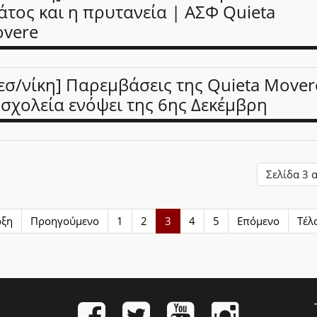
άτος και η πρυτανεία | ΑΣΦ Quieta
vere
εσ/νίκη] Παρεμβάσεις της Quieta Mover
 σχολεία ενόψει της 6ης Δεκέμβρη
Σελίδα 3 
ρξη
Προηγούμενο
1
2
3
4
5
Επόμενο
Τέλ