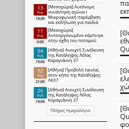
πα
[Μεσοχώρα] Αυτόνομη
13
εκ
συνάντηση αγώνα Ι
Αυγ
Μικροφωνική παρέμβαση
19:00
και εκδήλωση για παιδιά
[Μεσοχώρα]
11
[Θ
Αυτοοργανωμένο κάμπινγκ
Αυγ
εθ
στην όχθη του ποταμού
0:00
Qu
[Αθήνα] Ανοιχτή Συνέλευση
04
της Κατάληψης Λέλας
Αυγ
Καραγιάννη 37
19:00
[Θ
[Αθήνα] Προβολή ταινίας
02
στον κήπο της Κατάληψης
Αυγ
ελ
ΛΚ37
21:00
χώ
[Αθήνα] Ανοιχτή Συνέλευση
26
της Κατάληψης Λέλας
Ιουλ
Καραγιάννη 37
19:00
[Θ
Πλήρες Ημερολόγιο
Qu
φο