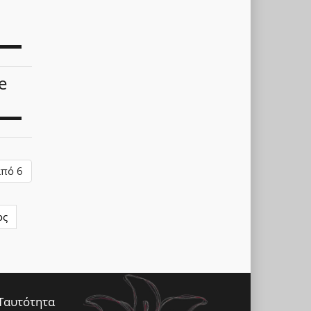
e
από 6
ος
Ταυτότητα