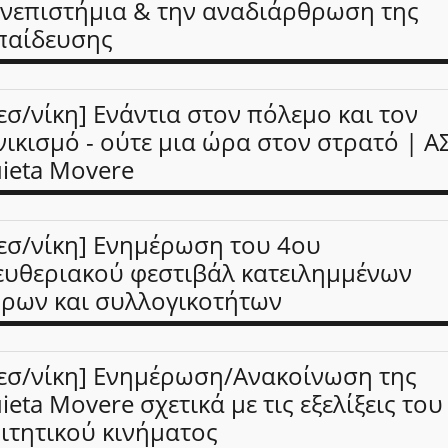
νεπιστήμια & την αναδιάρθρωση της
παίδευσης
εσ/νίκη] Ενάντια στον πόλεμο και τον
νικισμό - ούτε μια ώρα στον στρατό | 
ieta Movere
εσ/νίκη] Ενημέρωση του 4ου
ευθεριακού φεστιβάλ κατειλημμένων
ρων και συλλογικοτήτων
εσ/νίκη] Ενημέρωση/Ανακοίνωση της
ieta Movere σχετικά με τις εξελίξεις του
ιτητικού κινήματος