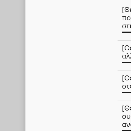
[Θ
πο
στ
[Θ
αλ
[Θ
στ
[Θ
συ
αν