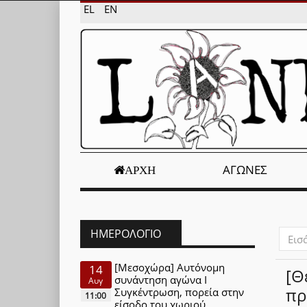
EL
EN
ΑΓΏΝΕΣ
ΑΡΧΉ
ΗΜΕΡΟΛΌΓΙΟ
Εισάγ
μέρος
του
[Μεσοχώρα] Αυτόνομη
14
[Θ
τίτλο
συνάντηση αγώνα Ι
Αυγ
πρ
Συγκέντρωση, πορεία στην
11:00
είσοδο του χωριού