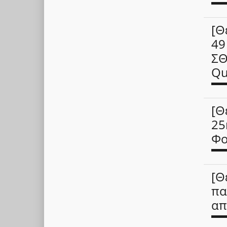
[Θ
49
ΣΘ
Qu
[Θ
25
Φο
[Θ
πα
απ