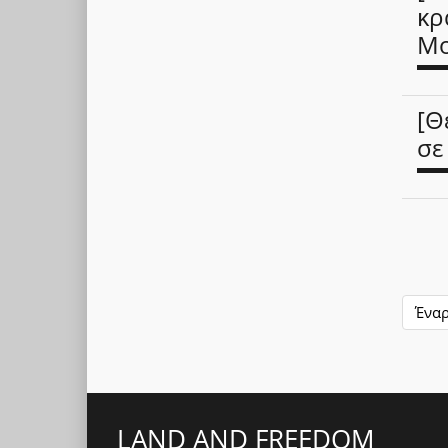
κρ
Mo
[Θ
σε
Ένα
LAND AND FREEDOM