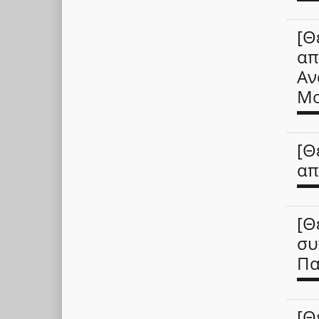
[Θ
απ
Αν
Mo
[Θ
απ
[Θ
συ
Πα
[Θ