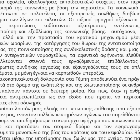
ια σχολεία, αξιολογήσεις εκπαιδευτικών) στοχεύει στον περ
ρισμό της κοινωνίας με βάση την «αριστεία». Τα κοινωνικά
ρέπονται σε πολυτέλεια, οι αξιοπρεπείς συνθήκες διαβίω
μιο των λίγων και εκλεκτών. Οι ταξικοί φραγμοί οξύνονται 
ς περιπτώσεις καθίστανται αξεπέραστοι, εντείνοντ
ποίηση και εξαθλίωση της κοινωνικής βάσης. Ταυτόχρονα, 
 αλλά και την προστασία του κρατικού μηχανισμού μέ
ικών ωραρίων, της κατάργησης του 8ωρου της εντατικοποίησ
ας, της ποινικοποίησης της συνδικαλιστικής δράσης και μιας
ν αντεργατικών νομοσχεδίων, τα αφεντικά αφήνονται ελεύθ
αλλεύονται στυγνά τους εργαζόμενους, επιβάλλοντα
ρωπες συνθήκες εργασίας και εξαναγκάζοντας τους σε απ
άματα, με μόνη έγνοια να καρπωθούν υπεραξία.
τικοκαπιταλιστική δολοφονία στα Τέμπη αποδεικνύει ένα πράγμ
τά στο όραμα της ανάπτυξης και της ιδιωτικοποίησης οι ανθρ
μπαίνουν πάντοτε σε δεύτερη μοίρα. Και πως, όταν η ανθ
εια αντιμετωπίζεται ως ένα έξοδο που πρέπει να περικοπ
ιες είναι οδυνηρές.
λαίσια λοιπόν μιας ολικής και μετωπικής επίθεσης που εξαπο
ίον μας, εναντίον πολλών κεκτημένων αγώνων του παρελθόντος,
ουμε να αποδημήσουμε το κυρίαρχο αφήγημα που κοινωνικοποι
ο και προτάσσει τον ατομικό δρόμο και τον εφησυχασ
υμε το μονοπώλιο της βίας του κράτους και του κεφαλαίου. Βί
ζεται μέσω της υποτίμησης των ζωών μας, της υγείας, της παι