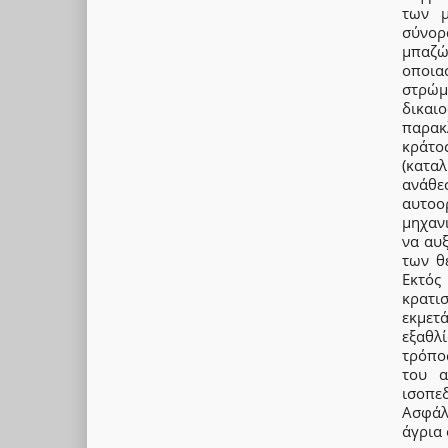
των μ
σύνορ
μπαζώ
οποια
στρώμα
δικαι
παρακ
κράτο
(κατα
ανάθε
αυτοο
μηχαν
να αυ
των θ
Εκτός
κρατι
εκμετ
εξαθλ
τρόπος
του α
ισοπε
Ασφάλε
άγρια