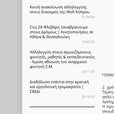
Κοινή ανακοίνωση αλληλεγγύης
στους διανομείς της Wolt Κύπρου
01/04/26
Στις 28 Φλεβάρη Ξαναβγαίνουμε
στους Δρόμους | Κινητοποιήσεις σε
Αθήνα & Θεσσαλονίκη
19/02/26
Αλληλεγγύη στους αγωνιζόμενους
φοιτητές, μαθητές & εκπαιδευτικούς
- Άμεση αθώωση του αναρχικού
φοιτητή Ζ.Μ.
23/11/25
ΓΕΝΙΚ
Διαδήλωση ενάντια στην κρατική
και εργοδοτική τρομοκρατία |
2 χρό
ΣΒΕΔΙ
Τέμπη.
28/10/25
απλό α
έγκλη
Η προ
σπουδ