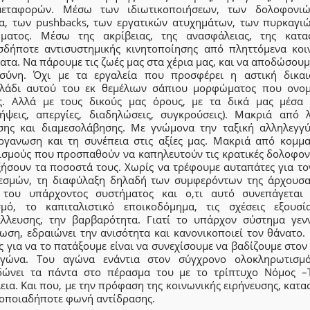
εταφορών. Μέσω των ιδιωτικοποιήσεων, των δολοφονι
α, των pushbacks, των εργατικών ατυχημάτων, των πυρκαγιώ
ματος. Μέσω της ακρίβειας, της ανασφάλειας, της κατα
σδήποτε αντισυστημικής κινητοποίησης από πληττόμενα κοι
τα. Να πάρουμε τις ζωές μας στα χέρια μας, και να αποδώσουμ
οσύνη. Όχι με τα εργαλεία που προσφέρει η αστική δικαι
λάδι αυτού του εκ θεμέλιων σάπιου μορφώματος που ονομ
ς. Αλλά με τους δικούς μας όρους, με τα δικά μας μέσα
λήψεις, απεργίες, διαδηλώσεις, συγκρούσεις). Μακριά από λ
σης και διαμεσολάβησης. Με γνώμονα την ταξική αλληλεγγύ
ργανωση και τη συνέπεια στις αξίες μας. Μακριά από κομμα
ισμούς που προσπαθούν να καπηλευτούν τις κρατικές δολοφονί
ξήσουν τα ποσοστά τους. Χωρίς να τρέφουμε αυταπάτες για το
εσμών, τη διαφύλαξη δηλαδή των συμφερόντων της άρχουσας
 του υπάρχοντος συστήματος και ο,τι αυτό συνεπάγεται
σμό, το καπιταλιστικό εποικοδόμημα, τις σχέσεις εξουσί
άλλευσης, την βαρβαρότητα. Γιατί το υπάρχον σύστημα γεν
ίωση, εδραιώνει την ανισότητα και κανονικοποιεί τον θάνατο.
 για να το πατάξουμε είναι να συνεχίσουμε να βαδίζουμε στο
γώνα. Του αγώνα ενάντια στον σύγχρονο ολοκληρωτισμ
δώνει τα πάντα στο πέρασμα του με το τρίπτυχο Νόμος –
ια. Και που, με την πρόφαση της κοινωνικής ειρήνευσης, κατα
 οποιαδήποτε φωνή αντίδρασης.