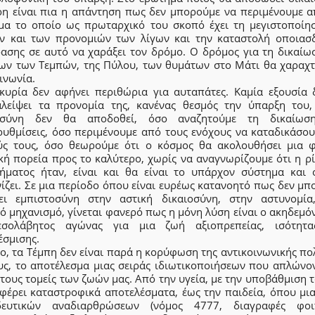
ρη είναι πια η απάντηση πως δεν μπορούμε να περιμένουμε α
μα το οποίο ως πρωταρχικό του σκοπό έχει τη μεγιστοποίη
ν και των προνομιών των λίγων και την καταστολή οποιασ
ρασης σε αυτό να χαράξει τον δρόμο. Ο δρόμος για τη δικαίω
ων των Τεμπών, της Πύλου, των θυμάτων στο Μάτι θα χαραχτ
ινωνία.
κυρία δεν αφήνει περιθώρια για αυταπάτες. Καμία εξουσία 
αλείψει τα προνομία της, κανένας θεσμός την ύπαρξη του,
οσύνη δεν θα αποδοθεί, όσο αναζητούμε τη δικαίωσ
ρυθμίσεις, όσο περιμένουμε από τους ενόχους να καταδικάσου
ύς τους, όσο θεωρούμε ότι ο κόσμος θα ακολουθήσει μια φ
κή πορεία προς το καλύτερο, χωρίς να αναγνωρίζουμε ότι η ρ
ήματος ήταν, είναι και θα είναι το υπάρχον σύστημα και ό
ίζει. Σε μια περίοδο όπου είναι ευρέως κατανοητό πως δεν μπ
ει εμπιστοσύνη στην αστική δικαιοσύνη, στην αστυνομία
ό μηχανισμό, γίνεται φανερό πως η μόνη λύση είναι ο ακηδεμό
εσολάβητος αγώνας για μια ζωή αξιοπρεπείας, ισότητα
έσμισης.
, τα Τέμπη δεν είναι παρά η κορύφωση της αντικοινωνικής πο
υς, το αποτέλεσμα μιας σειράς ιδιωτικοποιήσεων που απλώνον
τους τομείς των ζωών μας. Από την υγεία, με την υποβάθμιση 
ιφέρει καταστροφικά αποτελέσματα, έως την παιδεία, όπου μια
δευτικών αναδιαρθρώσεων (νόμος 4777, διαγραφές φοι