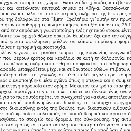
σύγχρονη ιστορία της χώρας. Εκατοντάδες χιλιάδες κατέβηκαν
υς και κατέκλυσαν κεντρικά σημεία σε Αθήνα, Θεσσαλονίκη,
ς και χωριά αλλά και στο εξωτερικό, ανήμερα της δεύτερης σ
ίου της δολοφονίας στα Τέμπη. Εφαλτήριο γι΄αυτήν την πρω
ία ήταν οι αυθόρμητες κινητοποιήσεις που ξέσπασαν στις 26 Γ
α από την απρόσμενη γνωστοποίηση ενός ηχητικού ντοκουμέντ
λυπτε τον φριχτό θάνατο αρκετών θυμάτων, όχι από την σύγκ
από φωτιά οφειλόμενη μάλλον σε κάποιο παράνομο φορτ
λούσε η εμπορική αμαξοστοιχία.
 πλέον γεγονός ότι μεγάλο κομμάτι της κοινωνίας αναγνωρίζ
η που φέρουν κράτος και κεφάλαιο σε αυτή τη δολοφονία, κ
ή του κέρδους ακόμα και σε θέματα ασφαλείας στο σιδηρόδρο
ταφορές, μεταφράζεται μέχρι και σε θανάτους αθώων επιβατών
αιότερο είναι το γεγονός ότι ένα πολύ μεγαλύτερο κομμά
νίας οικειοποιήθηκε μέσα αγώνα όπως η απεργία και η συμμετ
 με ενεργή παρουσία στον δρόμο. Με αυτόν τον τρόπο επαληθε
αρχικά προτάγματα για το πώς πρέπει να δίνεται ένας αγών
 για το πως αυτός πρέπει να συνεχιστεί για να είναι αποτελεσμ
δια στιγμή αποδυναμώνεται, δικαίως, το κυρίαρχο αφήγημ
σης δικαιοσύνης εντός της Βουλής, των δικαστικών αιθουσώ
ν, από «μεσσίες» πολιτικούς και λοιπά θεσμικά και κρατικά ό
νισχύεται το στοιχείο του δρόμου, της σύγκρουσης, της αντί
τι στο κράτος και την καταστολή που επιστρατεύει για να προ
ολοφονική του ύπαρξη. Στο ερώτημα ποιος θα αποδώσει δικαι