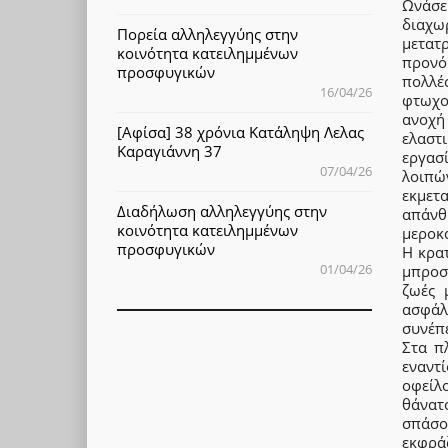
Ωνάσε
διαχω
Πορεία αλληλεγγύης στην
μετατ
κοινότητα κατειλημμένων
προνό
προσφυγικών
πολλέ
16/04/26
φτωχο
ανοχή
[Αφίσα] 38 χρόνια Κατάληψη Λελας
ελαστ
Καραγιάννη 37
εργασί
07/04/26
λοιπώ
εκμετ
Διαδήλωση αλληλεγγύης στην
απάνθ
κοινότητα κατειλημμένων
μεροκ
προσφυγικών
Η κρα
01/04/26
μπροσ
ζωές 
ασφάλ
συνέπε
Στα π
εναντ
οφείλ
θάνατ
σπάσο
εκφρά