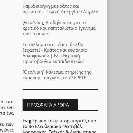
Καμιά ειρήνη με κράτος και
αφεντικά | Γενική Απεργία 9 Απρίλη
[Θεσ/νίκη] Διαδηλωσεις για το
κρατικό και καπιταλιστικό έγκλημα
των Τεμπων
Το έγκλημα στα Τέμπη δεν θα
ξεχαστεί - Κράτος και κεφάλαιο
δολοφονούν | Ελευθεριακή
Πρωτοβουλία Εκπαιδευτικών
[Θεσ/νίκη] Κάλεσμα στήριξης της
κλαδικής απεργίας του ΣΕΡΕΤΕ
ία στα
ΠΡΌΣΦΑΤΑ ΆΡΘΡΑ
για ένα
για ένα
Ενημέρωση και φωτορεπορτάζ από
εκ των
το 8ο Ελευθεριακό Φεστιβάλ
αγώνες
Κοινωνικής, Ταξικής & Διεθνιστικής