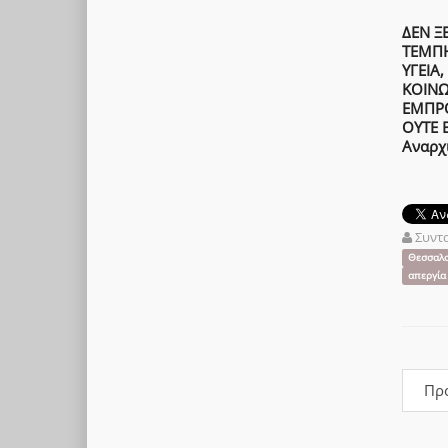
ΔΕΝ Ξ
ΤΕΜΠ
ΥΓΕΙΑ
ΚΟΙΝΩ
ΕΜΠΡΟ
ΟΥΤΕ 
Αναρχ
Συντ
Θεσσαλο
απεργία
Πρ