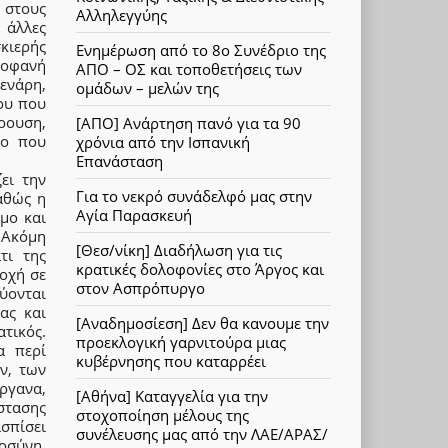
 στους
Αλληλεγγύης
 άλλες
κιερής
Ενημέρωση από το 8ο Συνέδριο της
τοφανή
ΑΠΟ – ΟΣ και τοποθετήσεις των
ενάρη,
ομάδων – μελών της
ου που
ρουση,
[ΑΠΟ] Ανάρτηση πανό για τα 90
ίο που
χρόνια από την Ισπανική
Επανάσταση
ει την
Για το νεκρό συνάδελφό μας στην
αθώς η
Αγία Παρασκευή
μο και
. Ακόμη
[Θεσ/νίκη] Διαδήλωση για τις
τι της
κρατικές δολοφονίες στο Άργος και
οχή σε
στον Ασπρόπυργο
ύονται
ας και
[Αναδημοσίεση] Δεν θα κανουμε την
ατικός.
προεκλογική γαρνιτούρα μιας
α περί
κυβέρνησης που καταρρέει
ν, των
ργανα,
[Αθήνα] Καταγγελία για την
στασης
στοχοποίηση μέλους της
ασπίσει
συνέλευσης μας από την ΛΑΕ/ΑΡΑΣ/
οσύνη,