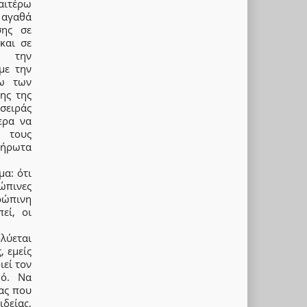
αιτέρω
 αγαθά
σης σε
και σε
ας την
με την
σω των
ης της
 σειράς
ερα να
ς τους
λήρωτα
α: ότι
ώπινες
ρώπινη
εί, οι
λύεται
 εμείς
εί τον
μό. Να
ας που
δείας,