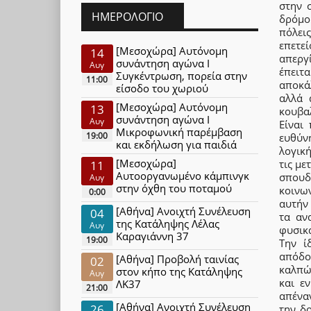
στην 
ΗΜΕΡΟΛΌΓΙΟ
δρόμο
πόλει
επετε
[Μεσοχώρα] Αυτόνομη
14
απεργ
συνάντηση αγώνα Ι
Αυγ
έπειτ
Συγκέντρωση, πορεία στην
11:00
αποκά
είσοδο του χωριού
αλλά 
[Μεσοχώρα] Αυτόνομη
13
κουβα
συνάντηση αγώνα Ι
Αυγ
Είναι
Μικροφωνική παρέμβαση
19:00
ευθύν
και εκδήλωση για παιδιά
λογικ
[Μεσοχώρα]
τις με
11
Αυτοοργανωμένο κάμπινγκ
σπουδ
Αυγ
στην όχθη του ποταμού
κοινω
0:00
αυτήν
[Αθήνα] Ανοιχτή Συνέλευση
04
τα αν
της Κατάληψης Λέλας
Αυγ
φυσικά
Καραγιάννη 37
19:00
Την ί
απόδο
[Αθήνα] Προβολή ταινίας
02
καλπώ
στον κήπο της Κατάληψης
Αυγ
και ε
ΛΚ37
21:00
απέναν
[Αθήνα] Ανοιχτή Συνέλευση
26
την δ