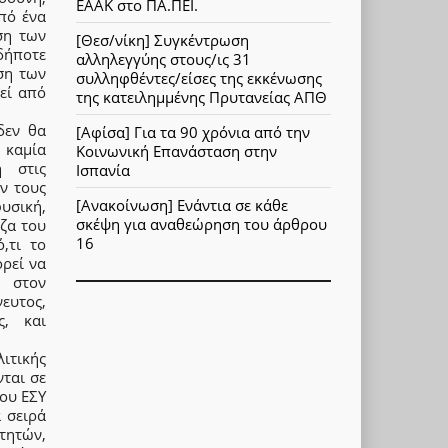
ΕΑΑΚ στο ΠΑ.ΠΕΙ.
πό ένα
ση των
[Θεσ/νίκη] Συγκέντρωση
δήποτε
αλληλεγγύης στους/ις 31
ση των
συλληφθέντες/είσες της εκκένωσης
εί από
της κατειλημμένης Πρυτανείας ΑΠΘ
δεν θα
[Αφίσα] Για τα 90 χρόνια από την
 καμία
Κοινωνική Επανάσταση στην
η στις
Ισπανία
ν τους
[Ανακοίνωση] Ενάντια σε κάθε
υσική,
σκέψη για αναθεώρηση του άρθρου
ίζα του
16
,τι το
ορεί να
, στον
νευτος,
ς, και
λιτικής
ται σε
του ΕΣΥ
 σειρά
τητών,