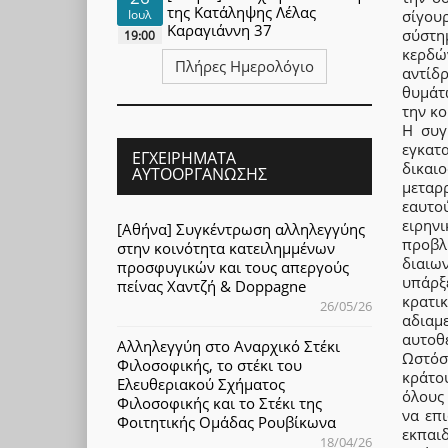
της Κατάληψης Λέλας
Ιουλ
σίγου
Καραγιάννη 37
σύστη
19:00
κερδώ
Πλήρες Ημερολόγιο
αντίδ
θυμάτ
την κο
Η συγ
εγκατ
ΕΓΧΕΙΡΉΜΑΤΑ
δικαι
ΑΥΤΟΟΡΓΆΝΩΣΗΣ
μεταρ
εαυτο
ειρηνι
[Αθήνα] Συγκέντρωση αλληλεγγύης
προβλ
στην κοινότητα κατειλημμένων
διαιων
προσφυγικών και τους απεργούς
υπάρξ
πείνας Χαντζή & Doppagne
κρατικ
26/05/26
αδιαμ
αυτοθ
Αλληλεγγύη στο Αναρχικό Στέκι
Ωστόσο
Φιλοσοφικής, το στέκι του
κράτο
Ελευθεριακού Σχήματος
όλους 
Φιλοσοφικής και το Στέκι της
να επ
Φοιτητικής Ομάδας Ρουβίκωνα
εκπαι
18/04/26