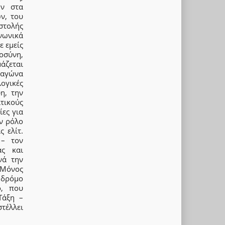
ών στα
ν, του
στολής
νωνικά
ε εμείς
οσύνη,
άζεται
 αγώνα
ογικές
η, την
τικούς
ες για
ν ρόλο
 ελίτ.
 – τον
ας και
νά την
 Μόνος
ν δρόμο
ό, που
Τάξη –
στέλλει