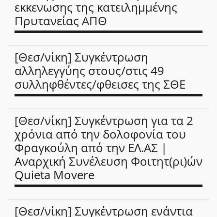
εκκενωσης της κατειλημμένης
Πρυτανείας ΑΠΘ
[Θεσ/νίκη] Συγκέντρωση
αλληλεγγύης στους/στις 49
συλληφθέντες/φθεισες της ΣΘΕ
[Θεσ/νίκη] Συγκέντρωση για τα 2
χρόνια από την δολοφονία του
Φραγκούλη από την ΕΛ.ΑΣ |
Αναρχική Συνέλευση Φοιτητ(ρι)ών
Quieta Movere
[Θεσ/νίκη] Συγκέντρωση ενάντια