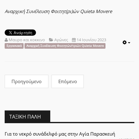
Αναρχική Συνέλευση Φοιτητ(ρι)ών Quieta Movere
Μαυρο και κοκκινο
Αγώνες
14 Ιουνίου 2023
Emp
Εργασιακά
Αναρχική Συνέλευση Φοιτητών/τριών Quieta Movere
Προηγούμενο
Επόμενο
ΤΑΞΙΚΉ ΠΆΛΗ
Για το νεκρό συνάδελφό μας στην Αγία Παρασκευή