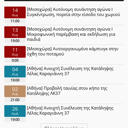
[Μεσοχώρα] Αυτόνομη συνάντηση αγώνα Ι
14
Συγκέντρωση, πορεία στην είσοδο του χωριού
Αυγ
11:00
[Μεσοχώρα] Αυτόνομη συνάντηση αγώνα Ι
13
Μικροφωνική παρέμβαση και εκδήλωση για
Αυγ
παιδιά
19:00
[Μεσοχώρα] Αυτοοργανωμένο κάμπινγκ στην
11
όχθη του ποταμού
Αυγ
0:00
[Αθήνα] Ανοιχτή Συνέλευση της Κατάληψης
04
Λέλας Καραγιάννη 37
Αυγ
19:00
[Αθήνα] Προβολή ταινίας στον κήπο της
02
Κατάληψης ΛΚ37
Αυγ
21:00
[Αθήνα] Ανοιχτή Συνέλευση της Κατάληψης
26
Λέλας Καραγιάννη 37
Ιουλ
19:00