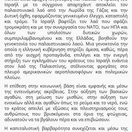
Ισραήλ με το σύγχρονο απαρτχάιντ αποκλείει τον
παλαιστινιακό λαό από την Λωρίδα της Γάζας και την
Δυτική όχθη, εφαρμόζοντας γενικευμένο έλεγχο, καταστολή
και τρόμο. Το Ισραήλ βαφτίζει τον λαό που σφάζει
τρομοκράτη και με την συνεργασία του ΝΑΤΟ, των ΗΠΑ και
όλων των υπολοίπων δυτικών χωρών,
συμπεριλαμβανομένου και της Ελλάδας, βοηθούν την
γενοκτονία του παλαιστινιακού λαού. Μια γενοκτονία την
οποία η ελληνική κυβέρνηση στηρίζει άμεσα, καθώς, πέρα
από την αισχρή προπαγάνδα, επιλέγει και την ενεργή
στήριξη των εγκλημάτων του κράτους του Ισραήλ ενάντια
στον λαό της Παλαιστίνης, στέλνοντας φρεγάτες στο
πλευρό αμερικανικών αεροπλανοφόρων και πολεμικών
πλοίων.
Η επίθεση στην κοινωνική βάση είναι εμφανής και μέσω
της εντεινόμενης ακρίβειας. Στην αύξηση των βασικών
αγαθών, στη μείωση των μισθών, στην αύξηση των
ενοικίων αλλά και αγαθών όπως το ρεύμα και το νερό, ενώ
το κράτος απειλεί με εξώσεις και πλειστηριασμούς τους
ανθρώπους που βρισκόμενοι στα όρια της φτώχειας,
αδυνατούν να τα βγάλουν πέρα και να επιβιώσουν.
Η καπιταλιστική βαρβαρότητα συνεχίζεται και μέσω της