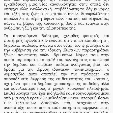
εγκαθίδρυση μιας νέας κανονικότητας, στην οποία δεν
υπάρχει άλλη εναλλακτική, επιβάλλοντας το δόγμα νόμος
και τάξη στις ζωές των καταπιεσμένων, διασφαλίζοντας
παράλληλα τα κέρδη αφεντικών, κράτους και κεφαλαίου,
πάντα εις βάρος της κοινωνικής βάσης και ενάντια στην
ανθρώπινη ζωή και την αξιοπρέπεια της.
Το προηγούμενο διάστημα, χιλιάδες φοιτητές και
φοιτήτριες αγωνίστηκαν ενάντια στην ιδιωτικοποίηση της
δημόσιας παιδείας, ενάντια στον νόμο που ψηφίστηκε από
την κυβέρνηση για την ίδρυση ιδιωτικών παραρτημάτων
ξένων πανεπιστημιακών ιδρυμάτων. Νόμος που στην
ουσία παρακάμπτει το αρ.16 του συντάγματος που αφορά
την δημόσια και δωρεάν παιδεία ανοίγοντας έτσι τον
δρόμο για την ίδρυση ιδιωτικών πανεπιστημίων. Το
νομοσχέδιο αυτό αποτελεί την πιο πρόσφατη και
απροκάλυπτη έκφραση της επιθετικότητας του κράτους,
όχι μόνο προς το δημόσιο χαρακτήρα της παιδείας, αλλά
και συνολικότερα προς τη μεγάλη κοινωνική πλειοψηφία.
Επιθετικότητα που έχει εκδηλωθεί και προηγουμένως μέσα
από μια σειρά κρατικών μεθοδεύσεων και μεταρρυθμίσεων
των τελευταίων δεκαετιών που στοχεύουν στην
αναδιάταξη του εκπαιδευτικού συστήματος σύμφωνα με τις
επιταγές του νεοφιλελεύθερου καπιταλιστικού μοντέλου