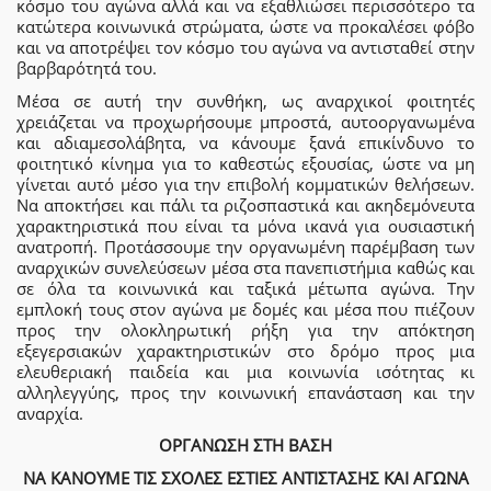
κόσμο του αγώνα αλλά και να εξαθλιώσει περισσότερο τα
κατώτερα κοινωνικά στρώματα, ώστε να προκαλέσει φόβο
και να αποτρέψει τον κόσμο του αγώνα να αντισταθεί στην
βαρβαρότητά του.
Μέσα σε αυτή την συνθήκη, ως αναρχικοί φοιτητές
χρειάζεται να προχωρήσουμε μπροστά, αυτοοργανωμένα
και αδιαμεσολάβητα, να κάνουμε ξανά επικίνδυνο το
φοιτητικό κίνημα για το καθεστώς εξουσίας, ώστε να μη
γίνεται αυτό μέσο για την επιβολή κομματικών θελήσεων.
Να αποκτήσει και πάλι τα ριζοσπαστικά και ακηδεμόνευτα
χαρακτηριστικά που είναι τα μόνα ικανά για ουσιαστική
ανατροπή. Προτάσσουμε την οργανωμένη παρέμβαση των
αναρχικών συνελεύσεων μέσα στα πανεπιστήμια καθώς και
σε όλα τα κοινωνικά και ταξικά μέτωπα αγώνα. Την
εμπλοκή τους στον αγώνα με δομές και μέσα που πιέζουν
προς την ολοκληρωτική ρήξη για την απόκτηση
εξεγερσιακών χαρακτηριστικών στο δρόμο προς μια
ελευθεριακή παιδεία και μια κοινωνία ισότητας κι
αλληλεγγύης, προς την κοινωνική επανάσταση και την
αναρχία.
ΟΡΓΑΝΩΣΗ ΣΤΗ ΒΑΣΗ
ΝΑ ΚΑΝΟΥΜΕ ΤΙΣ ΣΧΟΛΕΣ ΕΣΤΙΕΣ ΑΝΤΙΣΤΑΣΗΣ ΚΑΙ ΑΓΩΝΑ