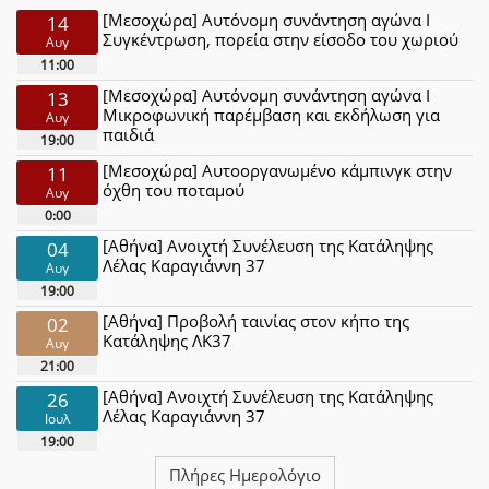
[Μεσοχώρα] Αυτόνομη συνάντηση αγώνα Ι
14
Συγκέντρωση, πορεία στην είσοδο του χωριού
Αυγ
11:00
[Μεσοχώρα] Αυτόνομη συνάντηση αγώνα Ι
13
Μικροφωνική παρέμβαση και εκδήλωση για
Αυγ
παιδιά
19:00
[Μεσοχώρα] Αυτοοργανωμένο κάμπινγκ στην
11
όχθη του ποταμού
Αυγ
0:00
[Αθήνα] Ανοιχτή Συνέλευση της Κατάληψης
04
Λέλας Καραγιάννη 37
Αυγ
19:00
[Αθήνα] Προβολή ταινίας στον κήπο της
02
Κατάληψης ΛΚ37
Αυγ
21:00
[Αθήνα] Ανοιχτή Συνέλευση της Κατάληψης
26
Λέλας Καραγιάννη 37
Ιουλ
19:00
Πλήρες Ημερολόγιο