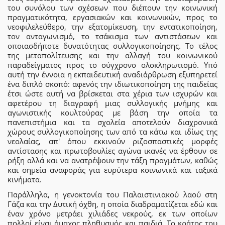
του συνόλου των σχέσεων που διέπουν την κοινωνική
πραγματικότητα, εργασιακών και κοινωνικών, προς το
νεοφιλελεύθερο, την εξατομίκευση, την εντατικοποίηση,
τον ανταγωνισμό, το τσάκισμα των αντιστάσεων και
οποιασδήποτε δυνατότητας συλλογικοποίησης. Το τέλος
της μεταπολίτευσης και την αλλαγή του κοινωνικού
παραδείγματος προς το σύγχρονο ολοκληρωτισμό. Υπό
αυτή την έννοια η εκπαιδευτική αναδιάρθρωση εξυπηρετεί
ένα διπλό σκοπό: αφενός την ιδιωτικοποίηση της παιδείας
έτσι ώστε αυτή να βρίσκεται στα χέρια των ισχυρών και
αφετέρου τη διαγραφή μιας συλλογικής μνήμης και
αγωνιστικής κουλτούρας με βάση την οποία τα
πανεπιστήμια και τα σχολεία αποτελούν διαχρονικά
χώρους συλλογικοποίησης των από τα κάτω και ιδίως της
νεολαίας, απ' όπου εκκινούν ριζοσπαστικές μορφές
αντίστασης και πρωτοβουλίες αγώνα ικανές να έρθουν σε
ρήξη αλλά και να ανατρέψουν την τάξη πραγμάτων, καθώς
και σημεία αναφοράς για ευρύτερα κοινωνικά και ταξικά
κινήματα.
Παράλληλα, η γενοκτονία του Παλαιστινιακού λαού στη
Γάζα και την Δυτική όχθη, η οποία διαδραματίζεται εδώ και
έναν χρόνο μετράει χιλιάδες νεκρούς, εκ των οποίων
πολλοί είναι άμαχος πληθυσμός και παιδιά. Το κράτος του