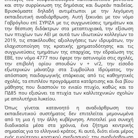
και στην συρρίκνωση της δημόσιας και δωρεάν παιδείας.
Βρισκόμαστε δηλαδή αντιμέτωποι με την λεγόμενη
εκπαιδευτική αναδιάρθρωση. Αυτή ξεκινάει με τον νόμο
Γαβρόγλου επί ΣΥΡΙΖΑ με τις συγχωνεύσεις τμημάτων και
την θέσπιση διδάκτρων στα μεταπτυχιακά, την εξίσωση
των πτυχίων των ΑΕΙ με αυτά των ιδιωτικών κολλεγίων το
2019, τις επακόλουθες αξιολογήσεις των ιδρυμάτων, την
ελαχιστοποίηση της κρατικής χρηματοδότησης και τις
συγχωνεύσεις τμημάτων της επαρχίας, την εδραίωση της
ΕΒΕ, τον νόμο 4777 που έφερε την αστυνομία στις σχολές,
την επιβολή ορίου σπουδών ν + ν/2, την είσοδο
εξωτερικών μάνατζερ στα Συμβούλια Ιδρύματος, την
απόσπαση παιδαγωγικής επάρκειας από τις καθηγητικές
σχολές, τα επιπλέον προγράμματα κατάρτισης και δια βίου
μάθησης που διασπούν το ενιαίο πτυχίο, καθώς και το
ΠΔ85 που εξισώνει τα πτυχία των καλλιτεχνικών σχολών
με απολυτήρια λυκείου.
Όπως γίνεται κατανοητό η αναδιάρθρωση του
εκπαιδευτικού συστήματος δεν επιτελείται μεμονωμένα
από τη μια ή την άλλη κυβέρνηση. Αποτελεί μια συνεχή
διαδικασία μέσα στα χρόνια, ένα ζήτημα κεντρικής
σημασίας για το ελληνικό κράτος. Κι αυτό, διότι είναι μέρος
ενός ευρύτερου κρατικού σχεδιασμού: την αναδιάρθρωση