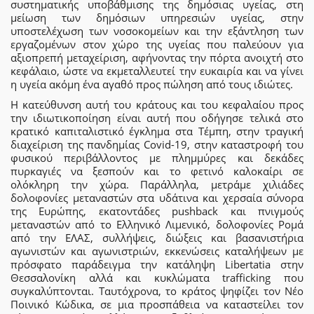
συστηματικής υποβάθμισης της δημόσιας υγείας, στη
μείωση των δημόσιων υπηρεσιών υγείας, στην
υποστελέχωση των νοσοκομείων και την εξάντληση των
εργαζομένων στον χώρο της υγείας που παλεύουν για
αξιοπρεπή μεταχείριση, αφήνοντας την πόρτα ανοιχτή στο
κεφάλαιο, ώστε να εκμεταλλευτεί την ευκαιρία και να γίνει
η υγεία ακόμη ένα αγαθό προς πώληση από τους ιδιώτες.
Η κατεύθυνση αυτή του κράτους και του κεφαλαίου προς
την ιδιωτικοποίηση είναι αυτή που οδήγησε τελικά στο
κρατικό καπιταλιστικό έγκλημα στα Τέμπη, στην τραγική
διαχείριση της πανδημίας Covid-19, στην καταστροφή του
φυσικού περιβάλλοντος με πλημμύρες και δεκάδες
πυρκαγιές να ξεσπούν και το φετινό καλοκαίρι σε
ολόκληρη την χώρα. Παράλληλα, μετράμε χιλιάδες
δολοφονίες μεταναστών στα υδάτινα και χερσαία σύνορα
της Ευρώπης, εκατοντάδες pushback και πνιγμούς
μεταναστών από το Ελληνικό Λιμενικό, δολοφονίες Ρομά
από την ΕΛΑΣ, συλλήψεις, διώξεις και βασανιστήρια
αγωνιστών και αγωνιστριών, εκκενώσεις καταλήψεων με
πρόσφατο παράδειγμα την κατάληψη Libertatia στην
Θεσσαλονίκη αλλά και κυκλώματα trafficking που
συγκαλύπτονται. Ταυτόχρονα, το κράτος ψηφίζει τον Νέο
Ποινικό Κώδικα, σε μια προσπάθεια να καταστείλει τον