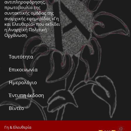
αντιπληροφόρησης,
πρωτοβουλία της
συντακτικής ομάδας της
αναρχικής εφημερίδας «Γη
και Ελευθερία» που εκδίδει
η
Αναρχική Πολιτική
Οργάνωση
.
Ταυτότητα
Επικοινωνία
Ημερολόγιο
Έντυπη έκδοση
Βίντεο
Γη & Ελευθερία