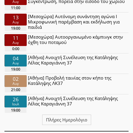
Συγκέντρωση, πορεία στην είσοδο του χωριού
Αυγ
11:00
[Μεσοχώρα] Αυτόνομη συνάντηση αγώνα Ι
13
Μικροφωνική παρέμβαση και εκδήλωση για
Αυγ
παιδιά
19:00
[Μεσοχώρα] Αυτοοργανωμένο κάμπινγκ στην
11
όχθη του ποταμού
Αυγ
0:00
[Αθήνα] Ανοιχτή Συνέλευση της Κατάληψης
04
Λέλας Καραγιάννη 37
Αυγ
19:00
[Αθήνα] Προβολή ταινίας στον κήπο της
02
Κατάληψης ΛΚ37
Αυγ
21:00
[Αθήνα] Ανοιχτή Συνέλευση της Κατάληψης
26
Λέλας Καραγιάννη 37
Ιουλ
19:00
Πλήρες Ημερολόγιο