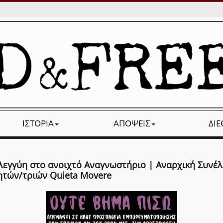
ΙΣΤΟΡΊΑ
ΑΠΌΨΕΙΣ
ΔΙ
λεγγύη στο ανοιχτό Αναγνωστήριο | Αναρχική Συνέ
ητών/τριών Quieta Movere