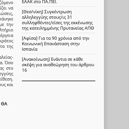
ΕΑΑΚ στο ΠΑ.ΠΕΙ.
ζόμενο
ζει να
[Θεσ/νίκη] Συγκέντρωση
ώσεις,
αλληλεγγύης στους/ις 31
φάνηκε
συλληφθέντες/είσες της εκκένωσης
με την
της κατειλημμένης Πρυτανείας ΑΠΘ
αλτήριο
έργεια
[Αφίσα] Για τα 90 χρόνια από την
κράτος
Κοινωνική Επανάσταση στην
τα της
Ισπανία
λείας-
[Ανακοίνωση] Ενάντια σε κάθε
α. Όσο
σκέψη για αναθεώρηση του άρθρου
ας στο
16
εγγύης
ίθεση.
υς και
 ΘΑ