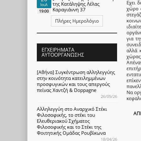
Εχει 
της Κατάληψης Λέλας
Ιουλ
χώρο 
Καραγιάννη 37
19:00
στεγά
κοινω
Πλήρες Ημερολόγιο
ιδιαί
οργάνω
για τ
συνει
ΕΓΧΕΙΡΉΜΑΤΑ
αλλά 
ΑΥΤΟΟΡΓΆΝΩΣΗΣ
χώρας
Απένα
επιτή
[Αθήνα] Συγκέντρωση αλληλεγγύης
εντατ
στην κοινότητα κατειλημμένων
επίκε
προσφυγικών και τους απεργούς
πανελ
πείνας Χαντζή & Doppagne
Να ορ
26/05/26
κεφαλα
Αλληλεγγύη στο Αναρχικό Στέκι
ΑΠ
Φιλοσοφικής, το στέκι του
Ελευθεριακού Σχήματος
Φιλοσοφικής και το Στέκι της
Φοιτητικής Ομάδας Ρουβίκωνα
18/04/26