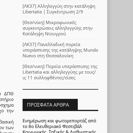
[ΛΚ37] Αλληλεγγύη στην κατάληψη
Libertatia | Συγκέντρωση 2/9
[Θεσ/νίκη] Μικροφωνικές
συγκεντρώσεις αλληλεγγύης στην
Κατάληψη Ντουγρού
[ΛΚ37] Πανελλαδική πορεία
υπεράσπισης της κατάληψης Mundo
Nuevo στη Θεσσαλονίκη
[Θεσ/νικη] Πορεία υπεράσπισης της
Libertatia και αλληλεγγύης με τους/
ις 11 συλληφθέντες/είσες
ου ΔΠΘ
στήριο
ΠΡΌΣΦΑΤΑ ΆΡΘΡΑ
όσχημα
χο την
Ενημέρωση και φωτορεπορτάζ από
βασική
το 8ο Ελευθεριακό Φεστιβάλ
ον των
Κοινωνικής, Ταξικής & Διεθνιστικής
έμεναν