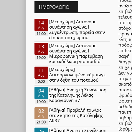
αναξιο
ΗΜΕΡΟΛΌΓΙΟ
επιβο
τελευτ
[Μεσοχώρα] Αυτόνομη
14
πιο π
συνάντηση αγώνα Ι
στόχο
Αυγ
Συγκέντρωση, πορεία στην
φραγμ
11:00
είσοδο του χωριού
κλπ) 
πρόσφ
[Μεσοχώρα] Αυτόνομη
13
επιθε
συνάντηση αγώνα Ι
Αυγ
σαφή 
Μικροφωνική παρέμβαση
19:00
και εκδήλωση για παιδιά
διαγρ
επιχε
[Μεσοχώρα]
11
Δεν γ
Αυτοοργανωμένο κάμπινγκ
Αυγ
στην 
στην όχθη του ποταμού
0:00
σκοπό
αποσ
[Αθήνα] Ανοιχτή Συνέλευση
04
της Κατάληψης Λέλας
ψρυδο
Αυγ
Καραγιάννη 37
φοιτη
19:00
μεθοδ
[Αθήνα] Προβολή ταινίας
02
πανεπι
στον κήπο της Κατάληψης
Αυγ
μηδαμι
ΛΚ37
21:00
επιβο
ιδρύμ
[Αθήνα] Ανοιχτή Συνέλευση
26