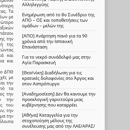
Αλληλεγγύης
ονότερη
ας. Τα
Ενημέρωση από το 8ο Συνέδριο της
δίων με
ΑΠΟ – ΟΣ και τοποθετήσεις των
πώτερο
ομάδων – μελών της
αξικών
πάτσοι
[ΑΠΟ] Ανάρτηση πανό για τα 90
ης την
χρόνια από την Ισπανική
μή της
Επανάσταση
τώντας
κά και
Για το νεκρό συνάδελφό μας στην
ρα και
Αγία Παρασκευή
το ΔΠΘ
[Θεσ/νίκη] Διαδήλωση για τις
χές με
κρατικές δολοφονίες στο Άργος και
αι την
στον Ασπρόπυργο
πό τα
ος την
[Αναδημοσίεση] Δεν θα κανουμε την
πό την
προεκλογική γαρνιτούρα μιας
ες του
κυβέρνησης που καταρρέει
ων, την
[Αθήνα] Καταγγελία για την
άμα την
στοχοποίηση μέλους της
όλοιπα
συνέλευσης μας από την ΛΑΕ/ΑΡΑΣ/