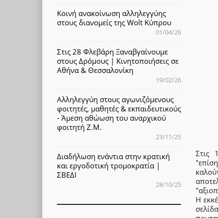
Κοινή ανακοίνωση αλληλεγγύης
στους διανομείς της Wolt Κύπρου
01/04/26
Στις 28 Φλεβάρη Ξαναβγαίνουμε
στους Δρόμους | Κινητοποιήσεις σε
Αθήνα & Θεσσαλονίκη
19/02/26
Αλληλεγγύη στους αγωνιζόμενους
φοιτητές, μαθητές & εκπαιδευτικούς
- Άμεση αθώωση του αναρχικού
φοιτητή Ζ.Μ.
23/11/25
Στις 
Διαδήλωση ενάντια στην κρατική
"επίσ
και εργοδοτική τρομοκρατία |
καλού
ΣΒΕΔΙ
αποτε
28/10/25
"αξιοπ
Η εκκ
σελίδ
πρυτα