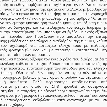
ποίητοι ευθυγραμμίζεται με τα σχέδια για την ολοένα και εντ
λή ενός πανεπιστημίου της κρατικοκαπιταλιστικής βαρβαρότητ
αία χρόνια έχουν κατατεθεί και ψηφιστεί μια σωρεία νομοσχε
ρόσφατα τον 4777 και την αναθεώρηση του άρθρου 16, με α
 να την εμπορευματοποίηση των ιδρυμάτων, την όξυνση των τ
ών, τις διαγραφές και τα πειθαρχικά, τον έλεγχο (κάμερες, μ
και την αποστείρωση. Δεν μπορούμε να βγάζουμε εκτός εξίσωσ
ατη Σύνοδο των Πρυτάνεων που αποτέλεσε την επιτο
τικής μεθόδευσης της πλήρους αναδιάρθρωσης των ΑΕΙ, καθισ
τον σχεδιασμό για αυταρχικό έλεγχο τόσο με πειθαρχι
αφές φοιτητ(ρι)ών όσο και με περαιτέρω κατασταλτικά μέτ
ιρηματοποίηση των ιδρυμάτων.
ίνεται να παραγνωρίζουμε τον καίριο ρόλο που διαδραματίζει 
συνολική επίθεση που εξαπολύουν κράτος και πρυτανικές αρ
 την περαιτέρω εντατικοποίηση των σπουδών μας, τον έλεγχο κ
τείρωση. Όλα αυτά δεν μπορούν να κρυφτούν κάτω α
προσχήματα βελτιώσης των όρων σπουδών και μέριμνας πρ
τική κοινότητα. Πολύ περισσότερο αποδεικνύεται α
ικοτητα με την οποία το ΔΠΘ προωθεί τις συνεργασί
στημίου με εταιρείες, τις εξαγγελίες για συγχωνεύσεις τμημάτ
νή φοιτητική μέριμνα ( μετακινήσεις, στέγαση, σιτιση) και συν
λή "απαγόρευσης" εκδηλώσεων κατά αντιστοιχία με τα υπ
ατα της χώρας.