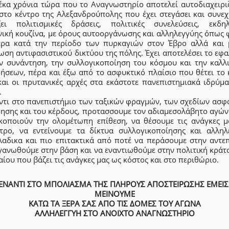
δέκα χρόνια τώρα που το Αναγνωστηρίο αποτελεί αυτοδιαχειρι
στο κέντρο της Αλεξανδρούπολης που έχει στεγάσει και συνεχί
ζει πολιτισμικές δράσεις, πολιτικές συνελεύσεις, εκδηλ
νική κουζίνα, με όρους αυτοοργάνωσης και αλληλεγγύης όπως 
τερα κατά την περίοδο των πυρκαγιών στον Έβρο αλλά και 
ση αντιφασιστικού δικτύου της πόλης. Έχει αποτελέσει το εφ
ην συνάντηση, την συλλογικοποίηση του κόσμου και την καλλι
δήσεων, πέρα και έξω από το ασφυκτικό πλαίσιο που θέτει το 
και οι πρυτανικές αρχές στα εκάστοτε πανεπιστημιακά ιδρύμα
.
ντι στο πανεπιστήμιο των ταξικών φραγμών, των σχεδίων ασφα
ρησης και του κέρδους, προτασσουμε τον αδιαμεσολάβητο αγών
ικοποιούν την ολομέτωπη επίθεση, να θέσουμε τις ανάγκες μ
ντρο, να εντείνουμε τα δίκτυα συλλογικοποίησης και αλληλ
λαδικα και πιο επιτακτικά από ποτέ να περάσουμε στην αντεπ
γανωθούμε στην βάση και να εναντιωθούμε στην πολιτική κράτο
ίου που βάζει τις ανάγκες μας ως κόστος και στο περιθώριο.
ΕΝΑΝΤΙ ΣΤΟ ΜΠΟΛΙΑΣΜΑ ΤΗΣ ΠΛΗΡΟΥΣ ΑΠΟΣΤΕΙΡΩΣΗΣ ΕΜΕΙΣ
ΜΕΙΝΟΥΜΕ
ΚΑΤΩ ΤΑ ΞΕΡΑ ΣΑΣ ΑΠΟ ΤΙΣ ΔΟΜΕΣ ΤΟΥ ΑΓΩΝΑ
ΑΛΛΗΛΕΓΓΥΗ ΣΤΟ ΑΝΟΙΧΤΟ ΑΝΑΓΝΩΣΤΗΡΙΟ