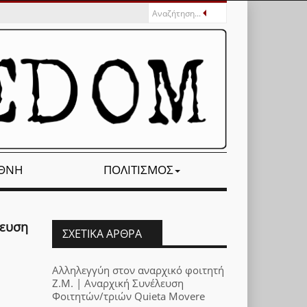
ΕΘΝΉ
ΠΟΛΙΤΙΣΜΌΣ
λευση
ΣΧΕΤΙΚΆ ΆΡΘΡΑ
Αλληλεγγύη στον αναρχικό φοιτητή
Ζ.Μ. | Αναρχική Συνέλευση
Φοιτητών/τριών Quieta Movere