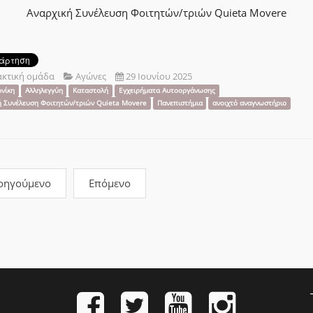
Αναρχική Συνέλευση Φοιτητών/τριών Quieta Movere
ακτική ομάδα
Αγώνες
29 Ιουνίου 2025
νίκη
Αλληλεγγύη
Καταστολή
Εγχειρήματα Αυτοοργάνωσης
ή Συνέλευση Φοιτητών/τριών Quieta Movere
Πανεπιστήμια
ανοιχτό αναγνωστήριο
οηγούμενο
Επόμενο