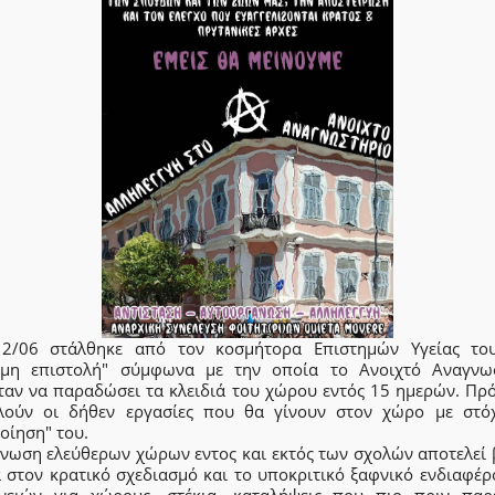
12/06 στάλθηκε από τον κοσμήτορα Επιστημών Υγείας τ
ημη επιστολή" σύμφωνα με την οποία το Ανοιχτό Αναγνω
ταν να παραδώσει τα κλειδιά του χώρου εντός 15 ημερών. Πρ
λούν οι δήθεν εργασίες που θα γίνουν στον χώρο με στό
οίηση" του.
ένωση ελεύθερων χώρων εντος και εκτός των σχολών αποτελεί 
α στον κρατικό σχεδιασμό και το υποκριτικό ξαφνικό ενδιαφέρ
νειών για χώρους, στέκια, καταλήψεις που πιο πριν παρ