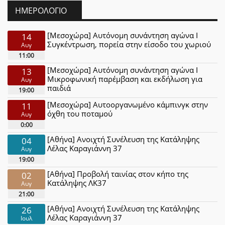
ΗΜΕΡΟΛΌΓΙΟ
[Μεσοχώρα] Αυτόνομη συνάντηση αγώνα Ι
14
Συγκέντρωση, πορεία στην είσοδο του χωριού
Αυγ
11:00
[Μεσοχώρα] Αυτόνομη συνάντηση αγώνα Ι
13
Μικροφωνική παρέμβαση και εκδήλωση για
Αυγ
παιδιά
19:00
[Μεσοχώρα] Αυτοοργανωμένο κάμπινγκ στην
11
όχθη του ποταμού
Αυγ
0:00
[Αθήνα] Ανοιχτή Συνέλευση της Κατάληψης
04
Λέλας Καραγιάννη 37
Αυγ
19:00
[Αθήνα] Προβολή ταινίας στον κήπο της
02
Κατάληψης ΛΚ37
Αυγ
21:00
[Αθήνα] Ανοιχτή Συνέλευση της Κατάληψης
26
Λέλας Καραγιάννη 37
Ιουλ