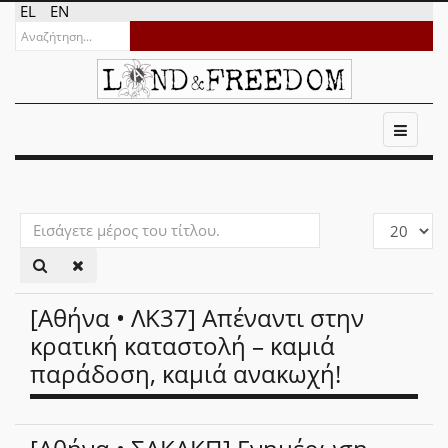
EL
EN
Εισάγετε
Εμφάνιση
μέρος
#
του
τίτλου.
[Αθήνα • ΛΚ37] Απέναντι στην
κρατική καταστολή – καμιά
παράδοση, καμιά ανακωχή!