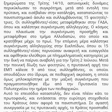
ξημερώματα της Τρίτης 14/10, αστυνομικές δυνάμεις
περικύκλωσαν το συγκρότημα, μετά από εντολή του
πρύτανη, και εισέβαλαν στην κατάληψη, καταπατώντας το
πανεπιστημιακό άσυλο και συλλαμβάνοντας 15 φοιτητές/-
τριες. Οι συλληφθέντες/-είσες μεταφέρθηκαν στην ΓΑΔΑ,
όπου και καλέστηκε συγκέντρωση αλληλεγγύης. Ο κόσμος
που πλαισίωσε την συγκέντρωση προσήχθη και
μεταφέρθηκε στο τμήμα Αλλοδαπών, στο οποίο και
κρατήθηκε μέχρι το πρωί. Την επόμενη μέρα καλέστηκε
συγκέντρωση αλληλεγγύης στην Ευελπίδων, όπου οι 15
συλληφθέντες/-είσες περνούσαν ανακριτή και εισαγγελέα
και αφέθηκαν ελεύθεροι με πλημμεληματικές κατηγορίες με
την δική να παίρνει αναβολή για την Τρίτη 2 Ιούνιου. Μετά
την ποινική δίωξη των φοιτητών, η πρυτανική αρχή του
ΕΜΠ κάλεσε 9 από τους συλληφθέντες, οι οποίοι
σπουδάζουν στο ίδρυμα, σε πειθαρχική ακρόαση, η οποία
όμως μπλοκαρίστηκε με την μαζική συγκέντρωση που
πραγματοποιήθηκε έξω από την Πρυτανεία του
Πολυτεχνείου την ημέρα των πειθαρχικών.
Αυτό το επεισόδιο καταστολής, δεν είναι πλέον κάτι το
πρωτοφανές, και εντάσσεται στην ευρύτερη στοχοθεσία
του Κράτους όσον αφορά τα πανεπιστήμια. Σε αγαστή
συνεργασία με τις πρυτανικές αρχές, το Κράτος προσπαθεί