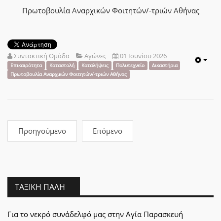
Πρωτοβουλία Αναρχικών Φοιτητών/-τριών Αθήνας
Συντακτική Ομάδα
Αγώνες
01 Ιουνίου 2026
Emp
Επικαιρότητα
Καταστολή
Καταλήψεις
Πολυτεχνείο
Δικαστήρια
Πρωτοβουλία Αναρχικών Φοιτητών/-τριών Αθήνας
Προηγούμενο
Επόμενο
ΤΑΞΙΚΉ ΠΆΛΗ
Για το νεκρό συνάδελφό μας στην Αγία Παρασκευή