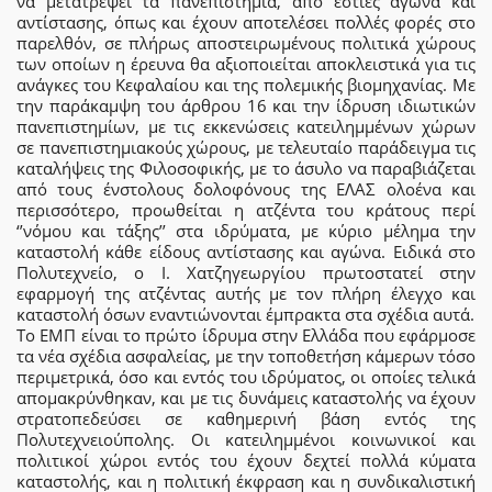
να μετατρέψει τα πανεπιστήμια, από εστίες αγώνα και
αντίστασης, όπως και έχουν αποτελέσει πολλές φορές στο
παρελθόν, σε πλήρως αποστειρωμένους πολιτικά χώρους
των οποίων η έρευνα θα αξιοποιείται αποκλειστικά για τις
ανάγκες του Κεφαλαίου και της πολεμικής βιομηχανίας. Με
την παράκαμψη του άρθρου 16 και την ίδρυση ιδιωτικών
πανεπιστημίων, με τις εκκενώσεις κατειλημμένων χώρων
σε πανεπιστημιακούς χώρους, με τελευταίο παράδειγμα τις
καταλήψεις της Φιλοσοφικής, με το άσυλο να παραβιάζεται
από τους ένστολους δολοφόνους της ΕΛΑΣ ολοένα και
περισσότερο, προωθείται η ατζέντα του κράτους περί
‘’νόμου και τάξης’’ στα ιδρύματα, με κύριο μέλημα την
καταστολή κάθε είδους αντίστασης και αγώνα. Ειδικά στο
Πολυτεχνείο, ο Ι. Χατζηγεωργίου πρωτοστατεί στην
εφαρμογή της ατζέντας αυτής με τον πλήρη έλεγχο και
καταστολή όσων εναντιώνονται έμπρακτα στα σχέδια αυτά.
Το ΕΜΠ είναι το πρώτο ίδρυμα στην Ελλάδα που εφάρμοσε
τα νέα σχέδια ασφαλείας, με την τοποθετήση κάμερων τόσο
περιμετρικά, όσο και εντός του ιδρύματος, οι οποίες τελικά
απομακρύνθηκαν, και με τις δυνάμεις καταστολής να έχουν
στρατοπεδεύσει σε καθημερινή βάση εντός της
Πολυτεχνειούπολης. Οι κατειλημμένοι κοινωνικοί και
πολιτικοί χώροι εντός του έχουν δεχτεί πολλά κύματα
καταστολής, και η πολιτική έκφραση και η συνδικαλιστική