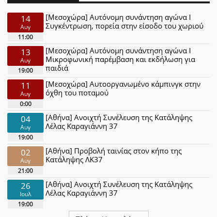
[Μεσοχώρα] Αυτόνομη συνάντηση αγώνα Ι
14
Συγκέντρωση, πορεία στην είσοδο του χωριού
Αυγ
11:00
[Μεσοχώρα] Αυτόνομη συνάντηση αγώνα Ι
13
Μικροφωνική παρέμβαση και εκδήλωση για
Αυγ
παιδιά
19:00
[Μεσοχώρα] Αυτοοργανωμένο κάμπινγκ στην
11
όχθη του ποταμού
Αυγ
0:00
[Αθήνα] Ανοιχτή Συνέλευση της Κατάληψης
04
Λέλας Καραγιάννη 37
Αυγ
19:00
[Αθήνα] Προβολή ταινίας στον κήπο της
02
Κατάληψης ΛΚ37
Αυγ
21:00
[Αθήνα] Ανοιχτή Συνέλευση της Κατάληψης
26
Λέλας Καραγιάννη 37
Ιουλ
19:00