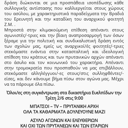
δράση διώκονται σε μια προσπάθεια ισοπέδωσης κάθε
συλλογικής αντίστασης που καλλιεργείται στους χώρους
του ασύλου, με χαρακτηριστικά παραδείγματα την Βραδιά
του Ερευνητή και την καταδίκη του αναρχικού φοιτητή
Ζ.Μ. .
Μπροστά στην κλιμακούμενη επίθεση απέναντι στους
αγωνιστές/-τριες και την βίαιη αναπροσαρμογή των όσων
ξέραμε για την πολιτική και συνδικαλιστική δράση εντός
των σχολών μας, εμείς ως αναρχικοί/ές φοιτητές/-τριες
στεκόμαστε ενάντια στην κατασταλτική και ιδεολογική
επίθεση του κράτους και των πρυτανικών αρχών απέναντι
στο άσυλο και τον κοινωνικό του χαρακτήρα. Απέναντι
στην τρομοκρατία που προσπαθούν να μας επιβάλλουν,
στεκόμαστε αλληλέγγυοι/-ες στους/στις συλληφθέντες/-
είσες, και δεν κάνουμε βήμα πίσω στον αγώνα μας. Μέχρι
να τα πάρουμε όλα πίσω.
Όλοι/ες στη συγκέντρωση στα δικαστήρια Ευελπίδων την
Τρίτη 2/6 στις 9:00
ΜΠΑΤΣΟΙ – TV – ΠΡΥΤΑΝΙΚΗ ΑΡΧΗ
ΟΛΑ ΤΑ ΚΑΘΑΡΜΑΤΑ ΔΟΥΛΕΥΟΥΝΕ ΜΑΖΙ
ΑΣΥΛΟ ΑΓΩΝΩΝ ΚΑΙ ΕΛΕΥΘΕΡΙΩΝ
ΚΑΙ ΟΧΙ ΤΩΝ ΠΡΥΤΑΝΕΩΝ ΚΑΙ ΤΩΝ ΕΤΑΡΙΩΝ