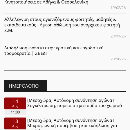
Κινητοποιήσεις σε Αθήνα & Θεσσαλονίκη
19/02/26
Αλληλεγγύη στους αγωνιζόμενους φοιτητές, μαθητές &
εκπαιδευτικούς - Άμεση αθώωση του αναρχικού φοιτητή
Ζ.Μ.
23/11/25
Διαδήλωση ενάντια στην κρατική και εργοδοτική
τρομοκρατία | ΣΒΕΔΙ
28/10/25
ΗΜΕΡΟΛΌΓΙΟ
[Μεσοχώρα] Αυτόνομη συνάντηση αγώνα Ι
14
Συγκέντρωση, πορεία στην είσοδο του χωριού
Αυγ
11:00
[Μεσοχώρα] Αυτόνομη συνάντηση αγώνα Ι
13
Μικροφωνική παρέμβαση και εκδήλωση για
Αυγ