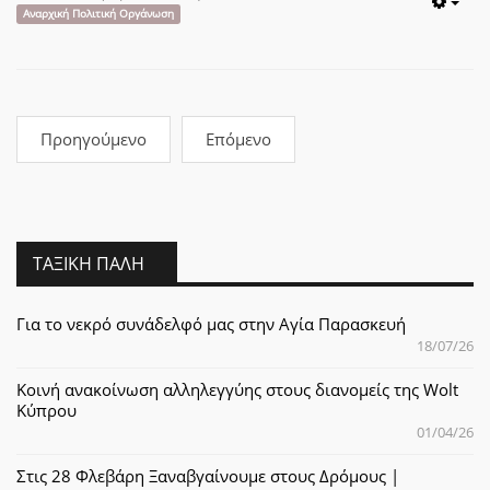
Emp
Αναρχική Πολιτική Οργάνωση
Προηγούμενο
Επόμενο
ΤΑΞΙΚΉ ΠΆΛΗ
Για το νεκρό συνάδελφό μας στην Αγία Παρασκευή
18/07/26
Κοινή ανακοίνωση αλληλεγγύης στους διανομείς της Wolt
Κύπρου
01/04/26
Στις 28 Φλεβάρη Ξαναβγαίνουμε στους Δρόμους |