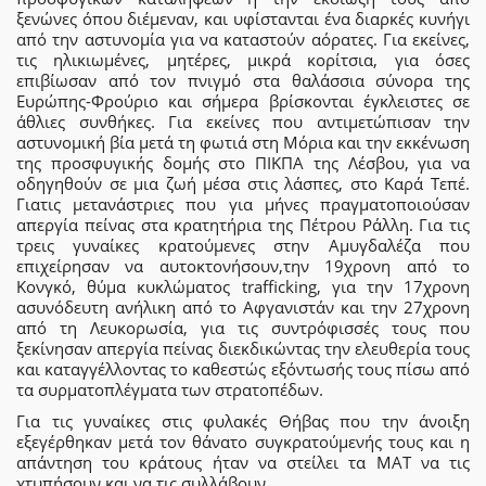
ξενώνες όπου διέμεναν, και υφίστανται ένα διαρκές κυνήγι
από την αστυνομία για να καταστούν αόρατες. Για εκείνες,
τις ηλικιωμένες, μητέρες, μικρά κορίτσια, για όσες
επιβίωσαν από τον πνιγμό στα θαλάσσια σύνορα της
Ευρώπης-Φρούριο και σήμερα βρίσκονται έγκλειστες σε
άθλιες συνθήκες. Για εκείνες που αντιμετώπισαν την
αστυνομική βία μετά τη φωτιά στη Μόρια και την εκκένωση
της προσφυγικής δομής στο ΠΙΚΠΑ της Λέσβου, για να
οδηγηθούν σε μια ζωή μέσα στις λάσπες, στο Καρά Τεπέ.
Γιατις μετανάστριες που για μήνες πραγματοποιούσαν
απεργία πείνας στα κρατητήρια της Πέτρου Ράλλη. Για τις
τρεις γυναίκες κρατούμενες στην Αμυγδαλέζα που
επιχείρησαν να αυτοκτονήσουν,την 19χρονη από το
Κονγκό, θύμα κυκλώματος trafficking, για την 17χρονη
ασυνόδευτη ανήλικη από το Αφγανιστάν και την 27χρονη
από τη Λευκορωσία, για τις συντρόφισσές τους που
ξεκίνησαν απεργία πείνας διεκδικώντας την ελευθερία τους
και καταγγέλλοντας το καθεστώς εξόντωσής τους πίσω από
τα συρματοπλέγματα των στρατοπέδων.
Για τις γυναίκες στις φυλακές Θήβας που την άνοιξη
εξεγέρθηκαν μετά τον θάνατο συγκρατούμενής τους και η
απάντηση του κράτους ήταν να στείλει τα ΜΑΤ να τις
χτυπήσουν και να τις συλλάβουν.