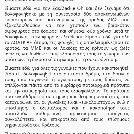
Είμαστε εδώ για τον Ζακ/Zackie Oh και δεν ξεχνάμε ότι
δολοφονήθηκε με τη συνεργασία δύο αποκτηνωμένων
φασισταριών και αστυνομικών της ομάδας ΔΙΑΣ που
εξακολουθούσαν να τον χτυπούν ενώ βρισκόταν
αιμόφυρτος στο έδαφος, και σήμερα, δύο χρόνια μετά τη
δολοφονία, κυκλοφορούν ελεύθεροι. Είμαστε εδώ για όλα
τα ΛΟΑΤΚΙΑ+ άτομα, τις φτωχές, τις αποκλεισμένεςπου το
κράτος, τα ΜΜΕ και οι λακέδες τους κρίνουν ως ζωές
ανάξιες να βιωθούν, επιφυλάσσοντάς τους τα γκλομπ των
μπάτσων, τη δικαστική ατιμωρησία, τη συκοφάντηση…
Είμαστε εδώ για όλες τις γυναίκες που έχουν κακοποιηθεί,
βιαστεί, δολοφονηθεί στο σπίτι,στο δρόμο, στη δουλειά
τους, από συγγενείς ή αγνώστους, με τους δράστες να
οπλίζονται πάντα από τα κυρίαρχα πατριαρχικά πρότυπα
και την ατιμωρησία που τους εξασφαλίζουν. Τα πρότυπα
που εγκαθιδρύει η συστημική και θεσμική ανισότητα, που
κατοχυρώνει ότι οι γυναίκες είναι «εύκολοιστόχοι», ενώ η
υποτίμηση, ο εξευτελισμός και η κακοποίησή τους
αποτελούν καθημερινή πρακτικήπου προάγεται,
συγκαλύπτεται και επικροτείται από τους επίσημους
μηχανισμούς του Κράτους.
Είμαστε εδώ για τις εννιά γυναικοκτονίες που σημειώθηκαν