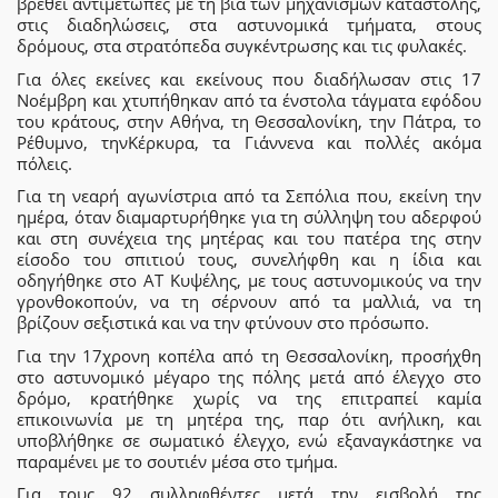
βρεθεί αντιμέτωπες με τη βία των μηχανισμών καταστολής,
στις διαδηλώσεις, στα αστυνομικά τμήματα, στους
δρόμους, στα στρατόπεδα συγκέντρωσης και τις φυλακές.
Για όλες εκείνες και εκείνους που διαδήλωσαν στις 17
Νοέμβρη και χτυπήθηκαν από τα ένστολα τάγματα εφόδου
του κράτους, στην Αθήνα, τη Θεσσαλονίκη, την Πάτρα, το
Ρέθυμνο, τηνΚέρκυρα, τα Γιάννενα και πολλές ακόμα
πόλεις.
Για τη νεαρή αγωνίστρια από τα Σεπόλια που, εκείνη την
ημέρα, όταν διαμαρτυρήθηκε για τη σύλληψη του αδερφού
και στη συνέχεια της μητέρας και του πατέρα της στην
είσοδο του σπιτιού τους, συνελήφθη και η ίδια και
οδηγήθηκε στο ΑΤ Κυψέλης, με τους αστυνομικούς να την
γρονθοκοπούν, να τη σέρνουν από τα μαλλιά, να τη
βρίζουν σεξιστικά και να την φτύνουν στο πρόσωπο.
Για την 17χρονη κοπέλα από τη Θεσσαλονίκη, προσήχθη
στο αστυνομικό μέγαρο της πόλης μετά από έλεγχο στο
δρόμο, κρατήθηκε χωρίς να της επιτραπεί καμία
επικοινωνία με τη μητέρα της, παρ ότι ανήλικη, και
υποβλήθηκε σε σωματικό έλεγχο, ενώ εξαναγκάστηκε να
παραμένει με το σουτιέν μέσα στο τμήμα.
Για τους 92 συλληφθέντες μετά την εισβολή της