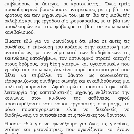
επιβιώσουν, οι άστεγες, οι κρατούμενες… Όλες εμείς
πουκαθημερινά βρισκόμαστε αντιμέτωπες με τη βία του
κράτους και των μηχανισμών του, με τη βία της μισθωτής
σκλαβιάς και της εργοδοτικής τρομοκρατίας, με τη βία των
αποκλεισμών και του φόβου,με τη βία του κοινωνικού
κανιβαλισμού.
Είμαστε εδώ για να φωνάξουμε ότι μέσα σε αυτές τις
συνθήκες, η επένδυση του κράτους στην καταστολή των
αντιστάσεων, με τον νόμο κατά των διαδηλώσεων, τις
εκκενώσεις καταλήψεων, τον αστυνομικό στρατό κατοχής
στους δρόμους, στη θέση γιατρών και υγειονομικών που
χρειάζεται η κοινωνία, δεν είναι παρά μια στρατηγική που
θέλει να επιβάλλει το θάνατο ως κανονικότητα,
εξασφαλίζοντας συνθήκες σιωπής και εγκαθιδρύοντας μια
πολιτική καραντίνα. Αφού πρώτα προστατεύτηκε κάθε
λειτουργία της καπιταλιστικής μηχανής, εκθέτοντας την
κοινωνία στον κίνδυνο της ασθένειας, αφού
προετοιμάζονται νέοι νόμοι εργασιακής αφαίμαξης, το
μόνο πουαπαγορεύεται είναι να διεκδικείς, να
διαδηλώνεις, να αντιστέκεσαι στις πολιτικές του θανάτου.
Είμαστε εδώ για να φωνάξουμε για όλες τις γυναίκες,
ντόπιες και μετανάστριες, που αγωνίζονται και έχουν