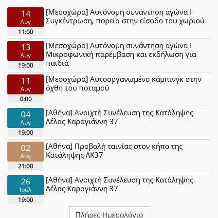
[Μεσοχώρα] Αυτόνομη συνάντηση αγώνα Ι
14
Συγκέντρωση, πορεία στην είσοδο του χωριού
Αυγ
11:00
[Μεσοχώρα] Αυτόνομη συνάντηση αγώνα Ι
13
Μικροφωνική παρέμβαση και εκδήλωση για
Αυγ
παιδιά
19:00
[Μεσοχώρα] Αυτοοργανωμένο κάμπινγκ στην
11
όχθη του ποταμού
Αυγ
0:00
[Αθήνα] Ανοιχτή Συνέλευση της Κατάληψης
04
Λέλας Καραγιάννη 37
Αυγ
19:00
[Αθήνα] Προβολή ταινίας στον κήπο της
02
Κατάληψης ΛΚ37
Αυγ
21:00
[Αθήνα] Ανοιχτή Συνέλευση της Κατάληψης
26
Λέλας Καραγιάννη 37
Ιουλ
19:00
Πλήρες Ημερολόγιο