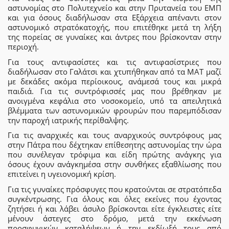
αστυνομίας στο Πολυτεχνείο και στην Πρυτανεία του ΕΜΠ
και για όσους διαδήλωσαν στα Εξάρχεια απέναντι στον
αστυνομικό στρατόκατοχής, που επιτέθηκε μετά τη λήξη
της πορείας σε γυναίκες και άντρες που βρίσκονταν στην
περιοχή.
Για τους αντιφασίστες και τις αντιφασίστριες που
διαδήλωσαν στο Γαλάτσι και χτυπήθηκαν από τα ΜΑΤ μαζί
με δεκάδες ακόμα περίοικους, ανάμεσά τους και μικρά
παιδιά. Για τις συντρόφισσές μας που βρέθηκαν με
ανοιγμένα κεφάλια στο νοσοκομείο, υπό τα απειλητικά
βλέμματα των αστυνομικών φρουρών που παρεμπόδισαν
την παροχή ιατρικής περίθαλψης.
Για τις αναρχικές και τους αναρχικούς συντρόφους μας
στην Πάτρα που δέχτηκαν επίθεσητης αστυνομίας την ώρα
που συνέλεγαν τρόφιμα και είδη πρώτης ανάγκης για
όσους έχουν ανάγκημέσα στην συνθήκες εξαθλίωσης που
επιτείνει η υγειονομική κρίση.
Για τις γυναίκες πρόσφυγες που κρατούνται σε στρατόπεδα
συγκέντρωσης. Για όλους και όλες εκείνες που έχοντας
ζητήσει ή και λάβει άσυλο βρίσκονται είτε έγκλειστες είτε
μένουν άστεγες στο δρόμο, μετά την εκκένωση
προσφυγικών καταλήψεων ή την εκδίωξή τους από