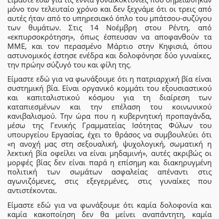
μόνο τον τελευταίο χρόνο και δεν ξεχνάμε ότι οι τρεις από
αυτές ήταν από το υπηρεσιακό όπλο του μπάτσου-συζύγου
των θυμάτων. Στις 14 Νοέμβρη στου Ρέντη, από
«εκπυρσοκρότηση», όπως έσπευσαν να αποφανθούν τα
ΜΜΕ, και τον περασμένο Μάρτιο στην Κηφισιά, όπου
αστυνομικός έστησε ενέδρα και δολοφόνησε δύο γυναίκες,
την πρώην σύζυγό του και φίλη της.
Είμαστε εδώ για να φωνάξουμε ότι η πατριαρχική βία είναι
συστημική βία. Είναι οργανικό κομμάτι του εξουσιαστικού
και καπιταλιστικού κόσμου για τη διαίρεση των
καταπιεσμένων και την επέλαση του κοινωνικού
κανιβαλισμού. Την ώρα που η κυβερνητική προπαγάνδα,
μέσω της Γενικής Γραμματείας Ισότητας Φύλων του
υπουργείου Εργασίας, έχει το θράσος να συμβουλεύει ότι
«η ανοχή μας στη σεξουαλική, ψυχολογική, σωματική η
λεκτική βία οφείλει να είναι μηδαμινή», αυτές ακριβώς οι
μορφές βίας δεν είναι παρά η επίσημη και διακηρυγμένη
πολιτική των σωμάτων ασφαλείας απέναντι στις
αγωνιζόμενες, στις εξεγερμένες, στις γυναίκες που
αντιστέκονται.
Είμαστε εδώ για να φωνάξουμε ότι καμία δολοφονία και
καμία κακοποίηση δεν θα μείνει αναπάντητη, καμία