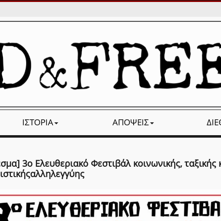
ΙΣΤΟΡΊΑ
ΑΠΌΨΕΙΣ
ΔΙ
σμα] 3ο Ελευθεριακό Φεστιβάλ κοινωνικής, ταξικής 
νιστικήςαλληλεγγύης