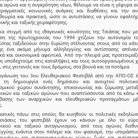
α αγώνα και η συγκρότηση νέων, θέλουμε να είναι η γέφυρα α
πραγματικές κοινωνικές ανάγκες και διαθέσεις και την αν
θεωρία και πρακτική, ώστε οι αντιστάσεις να γίνουν εφαλτήρ
ικής και ταξικής χειραφέτησης.
δια στιγμή από τις ιθαγενικές κοινότητες της Τσιάπας που με
ρση της πρωτοχρονιάς του 1994 χτίζουν την αυτονομία το
ίστας ταξιδεύουν στην Ευρώπη στέλνοντας στους από τα κάτ
ης ένα ακόμα μήνυμα αλληλεγγύης και αντίστασης απέναν
ικά και οικονομικά αφεντικά. Από την πλευρά μας προετοιμαζ
υς υποδεχτούμε στις καταλήψεις και τους αυτοοργανωμένους 
 στις γειτονιές και τους δρόμους, στα βουνά και τα ποτάμια.
ργάνωση του 3ου Ελευθεριακού Φεστιβάλ από την ΑΠΟ-ΟΣ έ
 τη δημιουργία ενός δημόσιου και ανοιχτού πολιτικ
ισμικού χώρου συνάντησης, επικοινωνίας και ζύμωσης μετα
νικών και ταξικών αγώνων που αναπτύσσονται από τα κάτω κ
βασης των αναρχικών και ελευθεριακών προταγμάτων μ
ς.
ματικές πάνω στις οποίες θα κινηθούν οι πολιτικές εκδηλώσε
σιάσεις του φεστιβάλ έχουν να κάνουν με όλο το εύρ
νικού και ταξικού ανταγωνισμού, από τους αγώνες διεθνι
εγγύης ενάντια στον πόλεμο και τον φασισμό, την υπεράσπι
λημμένων και αυτοοργανωμένων χώρων ζωής και αντίστασ