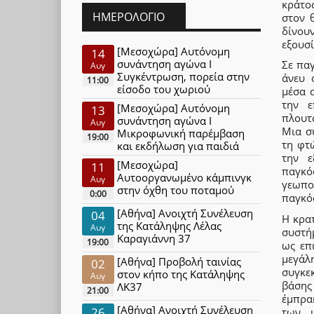
κράτο
ΗΜΕΡΟΛΌΓΙΟ
στον θ
δίνου
εξουσί
[Μεσοχώρα] Αυτόνομη
14
συνάντηση αγώνα Ι
Σε παγ
Αυγ
Συγκέντρωση, πορεία στην
άνευ 
11:00
είσοδο του χωριού
μέσα 
την ε
[Μεσοχώρα] Αυτόνομη
13
πλουτ
συνάντηση αγώνα Ι
Αυγ
Μια σ
Μικροφωνική παρέμβαση
19:00
τη φτ
και εκδήλωση για παιδιά
την ε
[Μεσοχώρα]
11
παγκό
Αυτοοργανωμένο κάμπινγκ
Αυγ
γεωπο
στην όχθη του ποταμού
0:00
παγκό
[Αθήνα] Ανοιχτή Συνέλευση
04
Η κρατ
της Κατάληψης Λέλας
Αυγ
συστή
Καραγιάννη 37
19:00
ως επ
μεγάλ
[Αθήνα] Προβολή ταινίας
02
συγκε
στον κήπο της Κατάληψης
Αυγ
βάσης
ΛΚ37
21:00
έμπρα
[Αθήνα] Ανοιχτή Συνέλευση
26
των ι