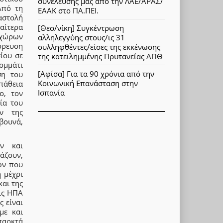
συνέλευσης μας από την ΛΑΕ/ΑΡΑΣ/
Από τη
ΕΑΑΚ στο ΠΑ.ΠΕΙ.
αστολή
αίτερα
[Θεσ/νίκη] Συγκέντρωση
 χώρων
αλληλεγγύης στους/ις 31
όρευση
συλληφθέντες/είσες της εκκένωσης
ίου σε
της κατειλημμένης Πρυτανείας ΑΠΘ
ομμάτι
[Αφίσα] Για τα 90 χρόνια από την
ση του
Κοινωνική Επανάσταση στην
πάθεια
Ισπανία
ο, τον
ία του
ν της
βουνά,
ών και
άζουν,
ων που
 μέχρι
και της
ις ΗΠΑ
ς είναι
με και
παρκτά