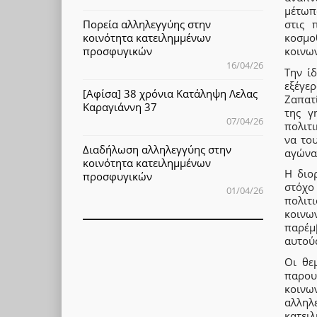
μέτωπ
στις 
Πορεία αλληλεγγύης στην
κοσμο
κοινότητα κατειλημμένων
κοινων
προσφυγικών
16/04/26
Την ί
εξέγε
[Αφίσα] 38 χρόνια Κατάληψη Λελας
Ζαπατ
Καραγιάννη 37
της γ
07/04/26
πολιτ
να το
Διαδήλωση αλληλεγγύης στην
αγώνα,
κοινότητα κατειλημμένων
Η διο
προσφυγικών
στόχο
01/04/26
πολιτ
κοινω
παρέμ
αυτού
Οι θε
παρου
κοινω
αλληλ
κατει