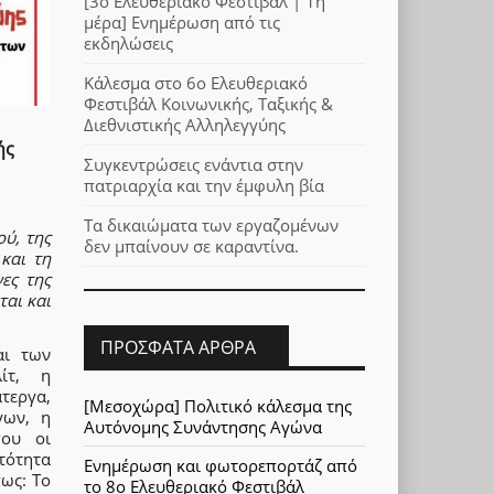
[3ο Ελευθεριακό Φεστιβάλ | 1η
μέρα] Ενημέρωση από τις
εκδηλώσεις
Κάλεσμα στο 6ο Ελευθεριακό
Φεστιβάλ Κοινωνικής, Ταξικής &
Διεθνιστικής Αλληλεγγύης
ής
Συγκεντρώσεις ενάντια στην
πατριαρχία και την έμφυλη βία
Τα δικαιώματα των εργαζομένων
ύ, της
δεν μπαίνουν σε καραντίνα.
και τη
ες της
ται και
ΠΡΌΣΦΑΤΑ ΆΡΘΡΑ
αι των
ίτ, η
τεργα,
[Μεσοχώρα] Πολιτικό κάλεσμα της
γων, η
Αυτόνομης Συνάντησης Αγώνα
που οι
ατότητα
Ενημέρωση και φωτορεπορτάζ από
ως: Το
το 8ο Ελευθεριακό Φεστιβάλ