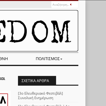
ΕΘΝΉ
ΠΟΛΙΤΙΣΜΌΣ
και
ΣΧΕΤΙΚΆ ΆΡΘΡΑ
[3ο Ελευθεριακό Φεστιβάλ]
Συνολική Ενημέρωση