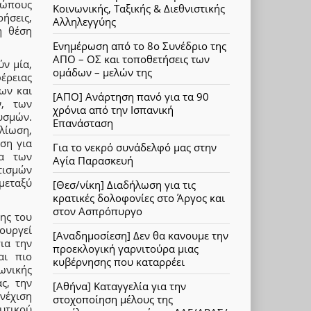
ρώπους
Κοινωνικής, Ταξικής & Διεθνιστικής
ρήσεις,
Αλληλεγγύης
η θέση
Ενημέρωση από το 8ο Συνέδριο της
ΑΠΟ – ΟΣ και τοποθετήσεις των
ύν μία,
ομάδων – μελών της
έρειας
ων και
[ΑΠΟ] Ανάρτηση πανό για τα 90
ν, των
χρόνια από την Ισπανική
υσμών.
Επανάσταση
λίωση,
ση για
Για το νεκρό συνάδελφό μας στην
ια των
Αγία Παρασκευή
τισμών
μεταξύ
[Θεσ/νίκη] Διαδήλωση για τις
κρατικές δολοφονίες στο Άργος και
στον Ασπρόπυργο
σης του
ουργεί
[Αναδημοσίεση] Δεν θα κανουμε την
ια την
προεκλογική γαρνιτούρα μιας
αι πιο
κυβέρνησης που καταρρέει
ωνικής
ς, την
[Αθήνα] Καταγγελία για την
νέχιση
στοχοποίηση μέλους της
υτικού