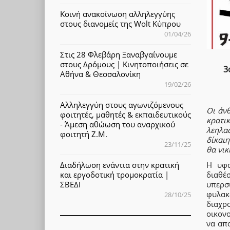
Κοινή ανακοίνωση αλληλεγγύης
στους διανομείς της Wolt Κύπρου
01/04/26
Στις 28 Φλεβάρη Ξαναβγαίνουμε
στους Δρόμους | Κινητοποιήσεις σε
3
Αθήνα & Θεσσαλονίκη
19/02/26
Αλληλεγγύη στους αγωνιζόμενους
Οι άν
φοιτητές, μαθητές & εκπαιδευτικούς
κρατι
- Άμεση αθώωση του αναρχικού
λεηλα
φοιτητή Ζ.Μ.
δίκαιη
23/11/25
θα νικ
Η υφα
Διαδήλωση ενάντια στην κρατική
διαθ
και εργοδοτική τρομοκρατία |
υπερσ
ΣΒΕΔΙ
φυλακ
28/10/25
διαχρ
οικονο
να απ