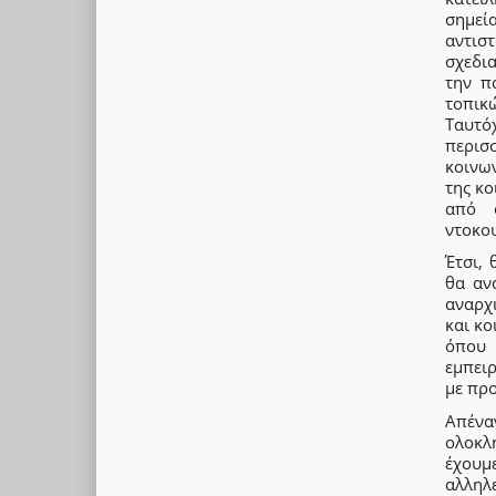
σημεί
αντισ
σχεδι
την π
τοπικ
Ταυτό
περισ
κοινω
της κο
από σ
ντοκο
Έτσι,
θα αν
αναρχ
και κο
όπου 
εμπει
με πρ
Απέν
ολοκλ
έχουμ
αλληλ