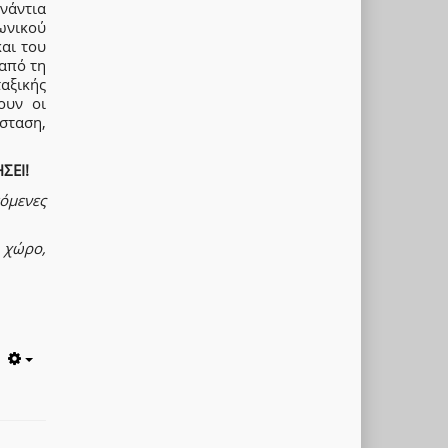
νάντια
νωνικού
και του
από τη
αξικής
ουν οι
σταση,
ΣΕΙ!
όμενες
 χώρο,
Empty