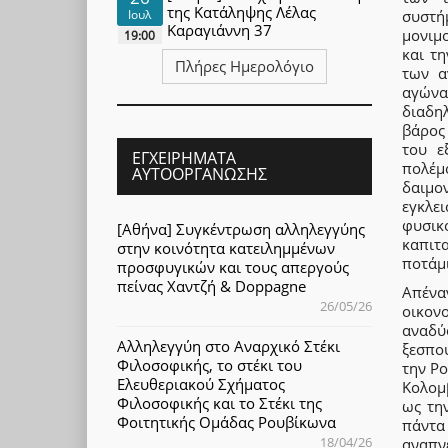
της Κατάληψης Λέλας
συστή
Ιουλ
Καραγιάννη 37
μονιμ
19:00
και τ
Πλήρες Ημερολόγιο
των α
αγώνα
διαδη
βάρος
του ε
ΕΓΧΕΙΡΉΜΑΤΑ
πολέμ
ΑΥΤΟΟΡΓΆΝΩΣΗΣ
δαιμο
εγκλε
φυσι
[Αθήνα] Συγκέντρωση αλληλεγγύης
καπιτ
στην κοινότητα κατειλημμένων
ποτάμι
προσφυγικών και τους απεργούς
πείνας Χαντζή & Doppagne
Απένα
26/05/26
οικον
αναδύ
Αλληλεγγύη στο Αναρχικό Στέκι
ξεσπο
Φιλοσοφικής, το στέκι του
την Ρο
Ελευθεριακού Σχήματος
Κολομ
Φιλοσοφικής και το Στέκι της
ως την
Φοιτητικής Ομάδας Ρουβίκωνα
πάντα
18/04/26
αναπν