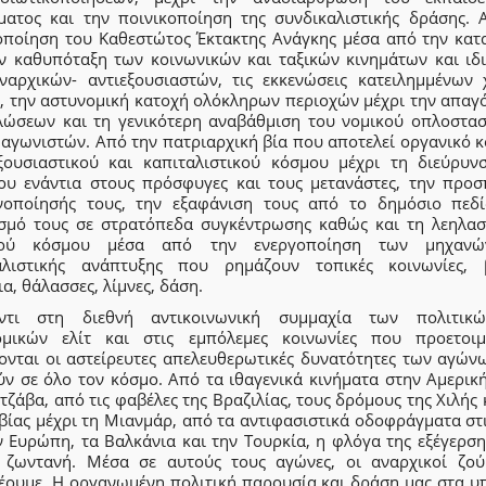
ματος και την ποινικοποίηση της συνδικαλιστικής δράσης. 
οποίηση του Καθεστώτος Έκτακτης Ανάγκης μέσα από την κατ
ην καθυπόταξη των κοινωνικών και ταξικών κινημάτων και ιδι
ναρχικών- αντιεξουσιαστών, τις εκκενώσεις κατειλημμένων
, την αστυνομική κατοχή ολόκληρων περιοχών μέχρι την απαγ
λώσεων και τη γενικότερη αναβάθμιση του νομικού οπλοστασ
 αγωνιστών. Από την πατριαρχική βία που αποτελεί οργανικό κ
ξουσιαστικού και καπιταλιστικού κόσμου μέχρι τη διεύρυν
ου ενάντια στους πρόσφυγες και τους μετανάστες, την προσ
νοποίησής τους, την εξαφάνιση τους από το δημόσιο πεδί
ισμό τους σε στρατόπεδα συγκέντρωσης καθώς και τη λεηλασ
κού κόσμου μέσα από την ενεργοποίηση των μηχανώ
αλιστικής ανάπτυξης που ρημάζουν τοπικές κοινωνίες, 
α, θάλασσες, λίμνες, δάση.
ντι στη διεθνή αντικοινωνική συμμαχία των πολιτικ
ομικών ελίτ και στις εμπόλεμες κοινωνίες που προετοιμ
ονται οι αστείρευτες απελευθερωτικές δυνατότητες των αγών
ύν σε όλο τον κόσμο. Από τα ιθαγενικά κινήματα στην Αμερική
τζάβα, από τις φαβέλες της Βραζιλίας, τους δρόμους της Χιλής 
βίας μέχρι τη Μιανμάρ, από τα αντιφασιστικά οδοφράγματα στ
 Ευρώπη, τα Βαλκάνια και την Τουρκία, η φλόγα της εξέγερση
 ζωντανή. Μέσα σε αυτούς τους αγώνες, οι αναρχικοί ζού
έουμε. Η οργανωμένη πολιτική παρουσία και δράση μας στα υ