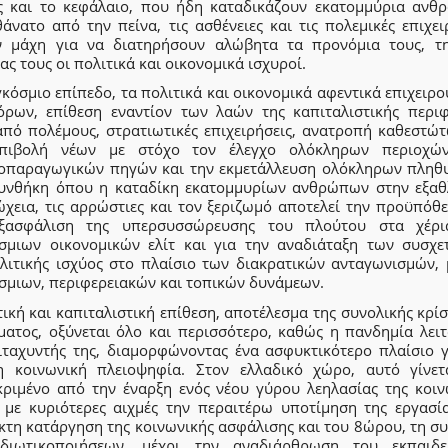
ς και το κεφάλαιο, που ήδη καταδικάζουν εκατομμύρια ανθ
άνατο από την πείνα, τις ασθένειες και τις πολεμικές επιχει
ν μάχη για να διατηρήσουν αλώβητα τα προνόμια τους, τ
ας τους οι πολιτικά και οικονομικά ισχυροί.
κόσμιο επίπεδο, τα πολιτικά και οικονομικά αφεντικά επιχειρο
όρων, επίθεση εναντίον των λαών της καπιταλιστικής περιφ
από πολέμους, στρατιωτικές επιχειρήσεις, ανατροπή καθεστώτ
πιβολή νέων με στόχο τον έλεγχο ολόκληρων περιοχώ
οπαραγωγικών πηγών και την εκμετάλλευση ολόκληρων πληθ
υνθήκη όπου η καταδίκη εκατομμυρίων ανθρώπων στην εξαθ
ώχεια, τις αρρώστιες και τον ξεριζωμό αποτελεί την προϋπόθε
ξασφάλιση της υπερσυσσώρευσης του πλούτου στα χέρ
σμιων οικονομικών ελίτ και για την αναδιάταξη των συσχε
λιτικής ισχύος στο πλαίσιο των διακρατικών ανταγωνισμών, 
σμιων, περιφερειακών και τοπικών δυνάμεων.
ική και καπιταλιστική επίθεση, αποτέλεσμα της συνολικής κρί
ματος, οξύνεται όλο και περισσότερο, καθώς η πανδημία λειτ
ιταχυντής της, διαμορφώνοντας ένα ασφυκτικότερο πλαίσιο γ
η κοινωνική πλειοψηφία. Στον ελλαδικό χώρο, αυτό γίνετ
κριμένο από την έναρξη ενός νέου γύρου λεηλασίας της κοιν
 με κυριότερες αιχμές την περαιτέρω υποτίμηση της εργασία
κτη κατάργηση της κοινωνικής ασφάλισης και του 8ώρου, τη συ
διωτικοποιήσεων, μέχρι την αναδιάρθρωση του εκπαιδε