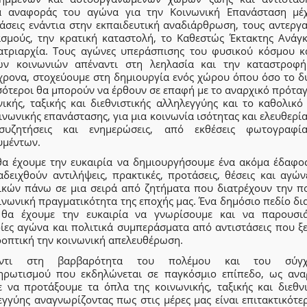
α αναφοράς του αγώνα για την Κοινωνική Επανάσταση μέχ
τάσεις ενάντια στην εκπαιδευτική αναδιάρθρωση, τους αντεργα
ασμούς, την κρατική καταστολή, το Καθεστώς Έκτακτης Ανάγκ
ατριαρχία. Τους αγώνες υπεράσπισης του φυσικού κόσμου κ
ών κοινωνιών απέναντι στη λεηλασία και την καταστροφή
χρονα, στοχεύουμε στη δημιουργία ενός χώρου όπου όσο το δ
σότεροι θα μπορούν να έρθουν σε επαφή με το αναρχικό πρόταγ
νικής, ταξικής και διεθνιστικής αλληλεγγύης και το καθολικό
ινωνικής επανάστασης, για μια κοινωνία ισότητας και ελευθερί
υζητήσεις και ενημερώσεις, από εκθέσεις φωτογραφί
υμέντων.
 θα έχουμε την ευκαιρία να δημιουργήσουμε ένα ακόμα έδαφο
αδειχθούν αντιλήψεις, πρακτικές, προτάσεις, θέσεις και αγών
ικών πάνω σε μια σειρά από ζητήματα που διατρέχουν την πο
ινωνική πραγματικότητα της εποχής μας. Ένα δημόσιο πεδίο δ
θα έχουμε την ευκαιρία να γνωρίσουμε και να παρουσι
ρίες αγώνα και πολιτικά συμπεράσματα από αντιστάσεις που ξ
οοπτική την κοινωνική απελευθέρωση.
αντι στη βαρβαρότητα του πολέμου και του σύγχ
ηρωτισμού που εκδηλώνεται σε παγκόσμιο επίπεδο, ως αναρ
ε να προτάξουμε τα όπλα της κοινωνικής, ταξικής και διεθνι
εγγύης αναγνωρίζοντας πως στις μέρες μας είναι επιτακτικότε