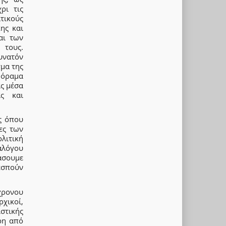
ρι τις
τικούς
ης και
αι των
 τους.
υνατόν
μα της
 όραμα
ας μέσα
ας και
ς όπου
ες των
λιτική
ιαλόγου
άσουμε
εσπούν
ρονου
χικοί,
στικής
ρη από