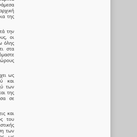
νάμεσα
αρχική
ια της
τά την
υς, οι
ω όλης
τι στα
όμαστε
χώρους
χει ως
ού και
ξύ των
αι της
έσα σε
ις και
ος του
στικής
ση των
ης, ως