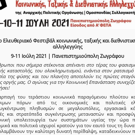
ο Ελευθεριακό Φεστιβάλ κοινωνικής, ταξικής και διεθνιστικ
αλληλεγγύης
9-11 Ιούλη 2021 | Πανεπιστημιούπολη Ζωγράφου
θρωποι που σήμερα στέκονται απέναντι στο τέρας του φασισμο
κής καταστολής, του ολοκληρωτισμού, ενάντια στον ρατσισμό 
σία της φύσης και του πλανήτη αποτελούν τις πρώτες σταγόν
ς οργής μας. Ο αγώνας για την Κοινωνική Επανάσταση συνεχίζε
ήσει!
ρπαγή του τεράστιου κοινωνικά παραγόμενου πλούτου κ
έσιμων πόρων από τις οικονομικές και πολιτικές ελ
υγκέντρωση πληθυσμών σε μεγαλουπόλεις, εργασιακά κά
ές και στρατόπεδα συγκέντρωσης μεταναστών και προσφύ
ονική υπολειτουργία των συστημάτων υγείας την ώρα 
μικά και πολιτικά ισχυροί κρατούν για τον εαυτό τους τη δυν
ολαμβάνουν την καλύτερη δυνατή περίθαλψη, καταδεικνύουν π