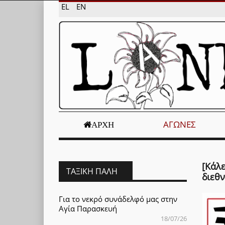
EL
EN
ΑΓΏΝΕΣ
ΑΡΧΉ
[Κάλε
ΤΑΞΙΚΉ ΠΆΛΗ
διεθ
Για το νεκρό συνάδελφό μας στην
Αγία Παρασκευή
18/07/26