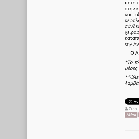
ποτέ 
στην κ
και τα
κεφαλ
σύνδε
χειρα
καταπ
την Αν
Ο Α
*Το π
μέρες
**Όλε
λαμβά
Συντ
Αθήνα