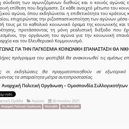
η σύνδεση των αγωνιζόμενων διεθνώς και ο κοινός αγώνας ε
οινή επίθεση που δεχόμαστε. Σε κάθε ανοιχτό μέτωπο του κοι
ξικού αγώνα, όπου εκδηλώνεται η επιθετικότητα του κράτους 
αίου, επιχειρώντας την ριζοσπαστικοποίηση των αγώνων μέσα 
σή τους με το καθολικό κοινωνικό όραμα της κοινωνικής και τ
φέτησης, προτάσσοντας τη μόνη ρεαλιστική διέξοδο που έχ
ιεσμένοι, την οργάνωση του αγώνα για την κοινωνική επανά
αρχία και τον Ελευθεριακό Κομμουνισμό.
ΓΩΝΑΣ ΓΙΑ ΤΗΝ ΠΑΓΚΟΣΜΙΑ ΚΟΙΝΩΝΙΚΗ ΕΠΑΝΑΣΤΑΣΗ ΘΑ ΝΙΚΗ
λήρες πρόγραμμα του φεστιβάλ θα ανακοινωθεί τις αμέσως επ
ς οι εκδηλώσεις θα πραγματοποιηθούν σε εξωτερικό
νοντας τα απαραίτητα μέτρα αυτοπροστασίας.
Αναρχική Πολιτική Οργάνωση – Ομοσπονδία Συλλογικοτήτων
ακτική Ομάδα
Αγώνες
30 Ιουνίου 2021
Αναρχική Πολιτική Οργάνωση
Φεστιβάλ
3ο_Φεστιβάλ