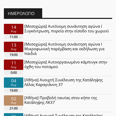
ΗΜΕΡΟΛΌΓΙΟ
[Μεσοχώρα] Αυτόνομη συνάντηση αγώνα Ι
14
Συγκέντρωση, πορεία στην είσοδο του χωριού
Αυγ
11:00
[Μεσοχώρα] Αυτόνομη συνάντηση αγώνα Ι
13
Μικροφωνική παρέμβαση και εκδήλωση για
Αυγ
παιδιά
19:00
[Μεσοχώρα] Αυτοοργανωμένο κάμπινγκ στην
11
όχθη του ποταμού
Αυγ
0:00
[Αθήνα] Ανοιχτή Συνέλευση της Κατάληψης
04
Λέλας Καραγιάννη 37
Αυγ
19:00
[Αθήνα] Προβολή ταινίας στον κήπο της
02
Κατάληψης ΛΚ37
Αυγ
21:00
[Αθήνα] Ανοιχτή Συνέλευση της Κατάληψης