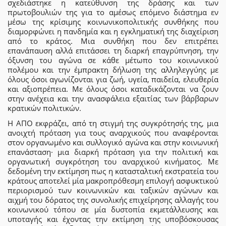
σχεδιάστηκε η κατεύθυνση της δράσης και των
πρωτοβουλιών της για το αμέσως επόμενο διάστημα εν
μέσω της κρίσιμης κοινωνικοπολιτικής συνθήκης που
διαμορφώνει η πανδημία και η εγκληματική της διαχείριση
από το κράτος. Μια συνθήκη που δεν επιτρέπει
επανάπαυση αλλά επιτάσσει τη διαρκή επαγρύπνηση, την
όξυνση του αγώνα σε κάθε μέτωπο του κοινωνικού
πολέμου και την έμπρακτη δήλωση της αλληλεγγύης με
όλους όσοι αγωνίζονται για ζωή, υγεία, παιδεία, ελευθερία
και αξιοπρέπεια. Με όλους όσοι καταδικάζονται να ζουν
στην ανέχεια και την ανασφάλεια εξαιτίας των βάρβαρων
κρατικών πολιτικών.
Η ΑΠΟ εκφράζει, από τη στιγμή της συγκρότησής της, μια
ανοιχτή πρόταση για τους αναρχικούς που αναφέρονται
στον οργανωμένο και συλλογικό αγώνα και στην κοινωνική
επανάσταση· μια διαρκή πρόταση για την πολιτική και
οργανωτική συγκρότηση του αναρχικού κινήματος. Με
δεδομένη την εκτίμηση πως η κατασταλτική εκστρατεία του
κράτους αποτελεί μία μακροπρόθεσμη επιλογή ασφυκτικού
περιορισμού των κοινωνικών και ταξικών αγώνων και
αιχμή του δόρατος της συνολικής επιχείρησης αλλαγής του
κοινωνικού τόπου σε μία δυστοπία εκμετάλλευσης και
υποταγής και έχοντας την εκτίμηση της υποβόσκουσας