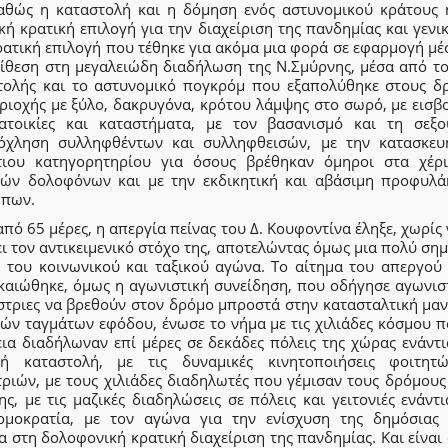
καθώς η καταστολή και η δόμηση ενός αστυνομικού κράτους 
κή κρατική επιλογή για την διαχείριση της πανδημίας και γενι
ρατική επιλογή που τέθηκε για ακόμα μια φορά σε εφαρμογή μέ
πίθεση στη μεγαλειώδη διαδήλωση της Ν.Σμύρνης, μέσα από το
τολής και το αστυνομικό πογκρόμ που εξαπολύθηκε στους δ
ριοχής με ξύλο, δακρυγόνα, κρότου λάμψης στο σωρό, με εισβ
ατοικίες και καταστήματα, με τον βασανισμό και τη σεξο
όχληση συλληφθέντων και συλληφθεισών, με την κατασκευ
τιου κατηγορητηρίου για όσους βρέθηκαν όμηροι στα χέρ
κών δολοφόνων και με την εκδικητική και αβάσιμη προφυλά
πων.
πό 65 μέρες, η απεργία πείνας του Δ. Κουφοντίνα έληξε, χωρίς 
ι τον αντικειμενικό στόχο της, αποτελώντας όμως μια πολύ ση
ή του κοινωνικού και ταξικού αγώνα. Το αίτημα του απεργού 
ικαιώθηκε, όμως η αγωνιστική συνείδηση, που οδήγησε αγωνιστ
στριες να βρεθούν στον δρόμο μπροστά στην κατασταλτική μαν
κών ταγμάτων εφόδου, ένωσε το νήμα με τις χιλιάδες κόσμου π
εια διαδήλωναν επί μέρες σε δεκάδες πόλεις της χώρας ενάντι
κή καταστολή, με τις δυναμικές κινητοποιήσεις φοιτητ
ριών, με τους χιλιάδες διαδηλωτές που γέμισαν τους δρόμους
ς, με τις μαζικές διαδηλώσεις σε πόλεις και γειτονιές ενάντ
ομοκρατία, με τον αγώνα για την ενίσχυση της δημόσιας 
α στη δολοφονική κρατική διαχείριση της πανδημίας. Και είναι