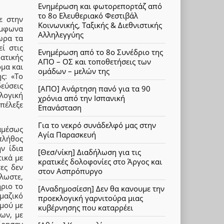
Ενημέρωση και φωτορεπορτάζ από
το 8ο Ελευθεριακό Φεστιβάλ
ε στην
Κοινωνικής, Ταξικής & Διεθνιστικής
ύμφωνα
Αλληλεγγύης
ωρα τα
ί στις
Ενημέρωση από το 8ο Συνέδριο της
ατικής
ΑΠΟ – ΟΣ και τοποθετήσεις των
μα και
ομάδων – μελών της
ς: «To
δεύσεις
[ΑΠΟ] Ανάρτηση πανό για τα 90
λογική
χρόνια από την Ισπανική
πέλεξε
Επανάσταση
Για το νεκρό συνάδελφό μας στην
αμέσως
Αγία Παρασκευή
πλήθος
ν ίδια
[Θεσ/νίκη] Διαδήλωση για τις
τικά με
κρατικές δολοφονίες στο Άργος και
ες δεν
στον Ασπρόπυργο
λλωστε,
ήριο το
[Αναδημοσίεση] Δεν θα κανουμε την
μαζικό
προεκλογική γαρνιτούρα μιας
σμού με
κυβέρνησης που καταρρέει
ων, με
είρησαν