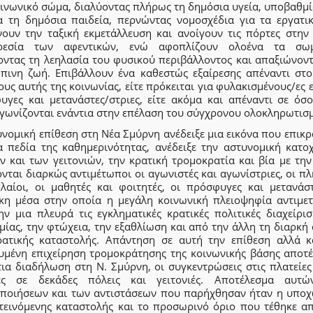
οινωνικό σώμα, διαλύοντας πλήρως τη δημόσια υγεία, υποβαθμί
α τη δημόσια παιδεία, περνώντας νομοσχέδια για τα εργατι
ίνουν την ταξική εκμετάλλευση και ανοίγουν τις πόρτες στην
ρεσία των αφεντικών, ενώ αφοπλίζουν ολοένα τα σωμ
νοντας τη λεηλασία του φυσικού περιβάλλοντος και απαξιώνοντ
πινη ζωή. Επιβάλλουν ένα καθεστώς εξαίρεσης απέναντι στο
υς αυτής της κοινωνίας, είτε πρόκειται για φυλακισμένους/ες ε
υγες και μετανάστες/στριες, είτε ακόμα και απέναντι σε όσο
αγωνίζονται ενάντια στην επέλαση του σύγχρονου ολοκληρωτισ
νομική επίθεση στη Νέα Σμύρνη ανέδειξε μια εικόνα που επικρ
α πεδία της καθημερινότητας, ανέδειξε την αστυνομική κατο
ν και των γειτονιών, την κρατική τρομοκρατία και βία με την
νται διαρκώς αντιμέτωποι οι αγωνιστές και αγωνίστριες, οι πλ
ολαίοι, οι μαθητές και φοιτητές, οι πρόσφυγες και μετανάστ
κη μέσα στην οποία η μεγάλη κοινωνική πλειοψηφία αντιμετ
ην μια πλευρά τις εγκληματικές κρατικές πολιτικές διαχείρισ
ίας, την φτώχεια, την εξαθλίωση και από την άλλη τη διαρκή
ρατικής καταστολής. Απάντηση σε αυτή την επίθεση αλλά κ
ευμένη επιχείρηση τρομοκράτησης της κοινωνικής βάσης αποτέ
ια διαδήλωση στη Ν. Σμύρνη, οι συγκεντρώσεις στις πλατείες
ες σε δεκάδες πόλεις και γειτονιές. Αποτέλεσμα αυτ
οποιήσεων και των αντιστάσεων που παρήχθησαν ήταν η υπο
ντεινόμενης καταστολής και το προσωρινό όριο που τέθηκε απ