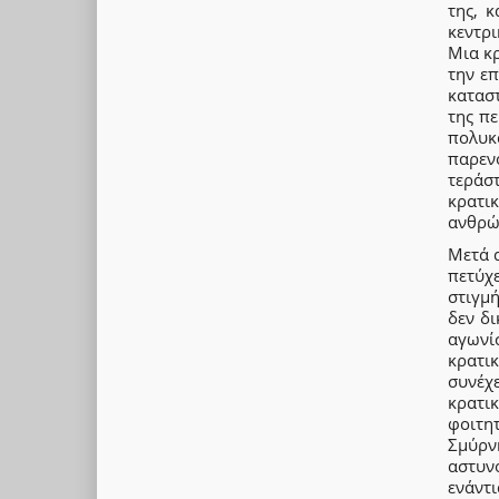
της, 
κεντρι
Μια κ
την ε
κατασ
της πε
πολυκ
παρεν
τεράσ
κρατι
ανθρώ
Μετά α
πετύχε
στιγμ
δεν δ
αγωνί
κρατι
συνέχ
κρατι
φοιτητ
Σμύρνη
αστυν
ενάντι