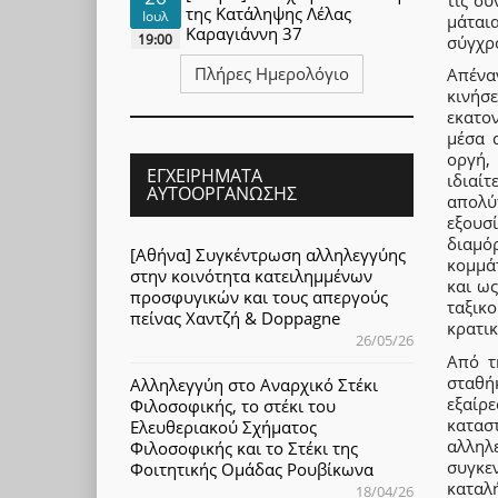
της Κατάληψης Λέλας
Ιουλ
μάται
Καραγιάννη 37
19:00
σύγχρ
Πλήρες Ημερολόγιο
Απέναν
κινήσ
εκατο
μέσα 
οργή,
ΕΓΧΕΙΡΉΜΑΤΑ
ιδιαί
ΑΥΤΟΟΡΓΆΝΩΣΗΣ
απολύ
εξουσ
διαμό
[Αθήνα] Συγκέντρωση αλληλεγγύης
κομμά
στην κοινότητα κατειλημμένων
και ως
προσφυγικών και τους απεργούς
ταξικ
πείνας Χαντζή & Doppagne
κρατικ
26/05/26
Από τ
σταθή
Αλληλεγγύη στο Αναρχικό Στέκι
εξαίρ
Φιλοσοφικής, το στέκι του
κατασ
Ελευθεριακού Σχήματος
αλληλ
Φιλοσοφικής και το Στέκι της
συγκε
Φοιτητικής Ομάδας Ρουβίκωνα
καταλ
18/04/26