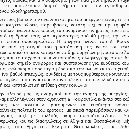
α να αποτελέσουν διαρκή βήματα προς την εγκαθίδρυ
ονου ολοκληρωτισμού.
τι τους βρήκαν την αγωνιστικότητα του απεργού πείνας, τις ε
εις (συγκεντρώσεις, παρεμβάσεις, καταλήψεις) σε πρώτη φά
ντάδων αγωνιστών, κυρίως του αναρχικού κινήματος που εξέ
από τη δράση τους, για περισσότερες από 40 μέρες, την κοι
 η οποία συσσωρευόταν. Η απεργία πείνας του Δ. Κουφο
τερα από τη στιγμή που η κατάσταση της υγείας του έφτ
τως οριακό σημείο, κατάφερε να δημιουργήσει ρήγματα στο λό
ίας και ταυτόχρονα οι κινητοποιήσεις αλληλεγγύης στους δ
ρφωσαν σημείο αναφοράς και συσπείρωσης για ευρύτερα κοι
τια, ενώ ακόμα παρά πέρα μέσα από τον αγώνα αυτό επιχειρή
 ένα βαθμό επιτυχώς, συνδέσεις με τους ευρύτερους κοινωνικ
ούς αγώνες που αναπτύσσονταν απέναντι στη συνολική αντικοι
ή και καπιταλιστική επίθεση στην κοινωνία.
ην πλευρά μας ως αναρχικοί από την έναρξη της απεργίας 
καμε αλληλέγγυοι στον αγωνιστή Δ. Κουφοντίνα ενάντια στο κα
εσης των πολιτικών κρατούμενων και ευρύτερα ενάντι
ταλτικές πολιτικές του κράτους, με σειρά παρεμβάσεων και κι
εγγύης μαζί με πολλούς ακόμα συντρόφους/ισσες. Α
ντρώσεις και τις διαδηλώσεις σε Αθήνα και Θεσσαλονίκη, μέχ
ήψεις του Εργατικού Κέντρου Θεσσαλονίκης, του Αθη