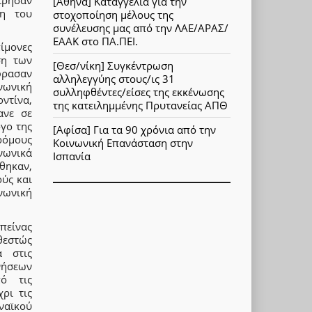
[Αθήνα] Καταγγελία για την
ση του
στοχοποίηση μέλους της
συνέλευσης μας από την ΛΑΕ/ΑΡΑΣ/
ΕΑΑΚ στο ΠΑ.ΠΕΙ.
πίμονες
ση των
[Θεσ/νίκη] Συγκέντρωση
φρασαν
αλληλεγγύης στους/ις 31
νωνική
συλληφθέντες/είσες της εκκένωσης
ντίνα,
της κατειλημμένης Πρυτανείας ΑΠΘ
ανε σε
γο της
[Αφίσα] Για τα 90 χρόνια από την
ρόμους
Κοινωνική Επανάσταση στην
νωνικά
Ισπανία
θηκαν,
ούς και
νωνική
πείνας
θεστώς
α στις
νήσεων
πό τις
ρι τις
ναϊκού