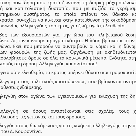
στική συνείδηση που κρατά ζωντανή τη διαρκή μάχη απέναντ
κή και καπιταλιστική δυστοπία, που με πυξίδα το γκρέμισ
οπημένου συστήματος, το οποίο σπέρνει τον θάνατο κ
ρατία, συνεχίζει να κινείται στην κατεύθυνση της οικοδόμησ
οινωνίας αλληλεγγύης, ισότητας, για ζωή, υγεία, ελευθερία.
ος των εξουσιαστών για την ώρα του πληβειακού ξεσ
ώνει. Ας τον κάνουμε πραγματικότητα. Η λύση βρίσκεται στον
γώνα. Εκεί που μπορούν να συντριβούν οι νόμοι και η δύνα
λων φρουρών της ζωής μας. Οργάνωση με ακηδεμόνευτο
εσολάβητους όρους σε όλα τα κοινωνικά μέτωπα. Ενότητα στη
ισμός στη δράση. Αλληλεγγύη και αντίσταση!
γεία ούτε ελευθερία, το κράτος σπέρνει θάνατο και τρομοκρατί
ηλεγγύη στους πολιτικούς κρατούμενους, που βρίσκονται αντιμ
καθεστώς εξαίρεσης.
ηλεγγύη στον αγώνα των υγειονομικών για ενίσχυση της δη
.
ηλεγγύη σε όσους αντιστέκονται στις σχολές, τους 
λλευσης, τις γειτονιές και τους δρόμους.
λεγγύη στους διωκόμενους για τις κινήσεις αλληλεγγύης στην 
 του Δ. Κουφοντίνα.