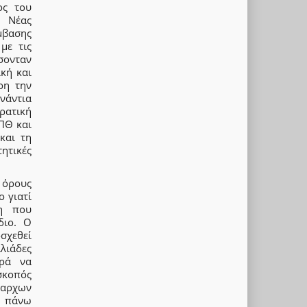
ος του
ς Νέας
μβασης
με τις
σονταν
κή και
ρη την
νάντια
ρατική
ΠΘ και
και τη
ητικές
 όρους
ο γιατί
ση που
διο. Ο
σχεθεί
λιάδες
ορά να
σκοπός
ίαρχων
ή πάνω