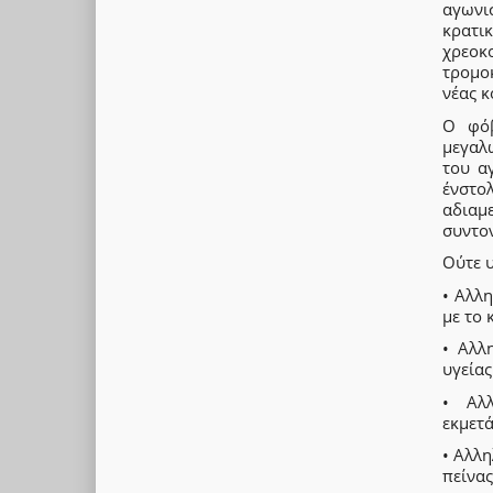
αγωνι
κρατι
χρεοκ
τρομοκ
νέας κ
Ο φόβ
μεγαλ
του α
ένστο
αδιαμ
συντον
Ούτε υ
• Αλλ
με το 
• Αλλ
υγείας
• Αλλ
εκμετά
• Αλλη
πείνας