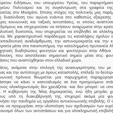
ορείου Ειδήσεων, του υπουργείου Υγείας, του παραρτήματ
γείου Πολιτισμού και τη συγκέντρωση στα γραφεία τη
ρατίας στο Μοσχάτο. Επίσης στόχος της πολιτικής μας παρέ
η διασύνδεση του αγώνα ενάντια στο καθεστώς εξαίρεσης 
ερες κοινωνικές και ταξικές αντιστάσεις, οι οποίες αναπτύσ
 δρόμους και επιχειρούσαν να στήσουν αναχώματα στην κρατι
αλιστική δυστοπία, που επιχειρείται να επιβληθεί σε ολόκλη
νία. Με χαρακτηριστικό παράδειγμα τις καταλήψεις σχολών ε
εκπαιδευτική αναδιάρθρωση, την αστυνομοκρατία και την κ
κρατία μέσα στα πανεπιστήμια, την κατειλημμένη πρυτανεία Α
αχητικές διαδηλώσεις φοιτητών και φοιτητριών στην Αθήνα 
λονίκη, που αποτέλεσαν σημαντικό σημείο μέσα στις φοιτ
τάσεις που αναπτύχθηκαν στον ελλαδικό χώρο.
άτος, ανάμεσα στην επιλογή της ανασυγκρότησης του με
ας και την αντίστοιχη με όρους καταστολής, επέλεξε το δεύτερ
νωνική πρόνοια θεωρείται μια παρωχημένη παραχώρη
άστηκε να κάνει ο καπιταλισμός σε ένα προηγούμενο στά
ονος ολοκληρωτισμός δεν χρειάζεται -και δεν μπορεί- να υπο
ε. Η κυβέρνηση της Νέας Δημοκρατίας, ενώ ήδη μετράει χι
ους υπό τη διακυβέρνησή της, επιχειρεί ακόμα μία φ
οιήσει την πανδημία ως εργαλείο αντικοινωνικής επιβολής. Ο 
ίναι να προχωρήσει στην υλοποίηση των σχεδιασμών των κυρ
φανισμό όλων των αντιστάσεων και για ολοκληρωτική επιβολ