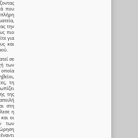
ζοντας
κά που
 πλήρη
ατεία,
ας την
υς πιο
ίτε για
υς και
μού.
ατεί σε
χή των
 οποία
ηβείοι,
ες, τη
ωπίζει
ης της
 απειλή
αι στη
λεσε η
 και οι
ών των
χώρηση
έναντι