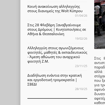
Κοινή ανακοίνωση αλληλεγγύης
στους διανομείς της Wolt Κύπρου
01/04/26
Στις 28 Φλεβάρη Ξαναβγαίνουμε
στους Δρόμους | Κινητοποιήσεις σε
Αθήνα & Θεσσαλονίκη
19/02/26
Αλληλεγγύη στους αγωνιζόμενους
φοιτητές, μαθητές & εκπαιδευτικούς
- Άμεση αθώωση του αναρχικού
Στις 
φοιτητή Ζ.Μ.
αντισ
23/11/25
παραδε
αλλά 
Διαδήλωση ενάντια στην κρατική
στόχα
και εργοδοτική τρομοκρατία |
που ξ
ΣΒΕΔΙ
για τρ
28/10/25
αφενό
δυνατ
αφετέ
καθεστ