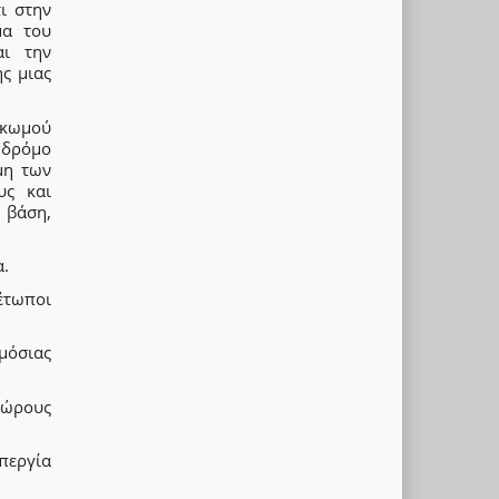
ι στην
μα του
αι την
ης μιας
ηκωμού
 δρόμο
μη των
υς και
 βάση,
α.
έτωποι
μόσιας
χώρους
απεργία