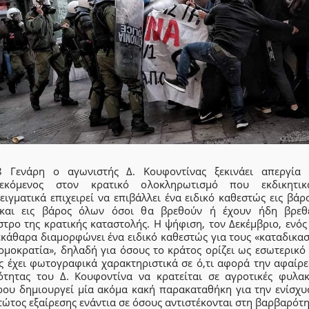
8 Γενάρη ο αγωνιστής Δ. Κουφοντίνας ξεκινάει απεργία 
τεκόμενος στον κρατικό ολοκληρωτισμό που εκδικητι
ιγματικά επιχειρεί να επιβάλλει ένα ειδικό καθεστώς εις βάρ
και εις βάρος όλων όσοι θα βρεθούν ή έχουν ήδη βρεθ
στρο της κρατικής καταστολής. Η ψήφιση, τον Δεκέμβριο, ενός
εκάθαρα διαμορφώνει ένα ειδικό καθεστώς για τους «καταδικασ
ομοκρατία», δηλαδή για όσους το κράτος ορίζει ως εσωτερικό
ς έχει φωτογραφικά χαρακτηριστικά σε ό,τι αφορά την αφαίρε
ότητας του Δ. Κουφοντίνα να κρατείται σε αγροτικές φυλακ
ρου δημιουργεί μία ακόμα κακή παρακαταθήκη για την ενίσχυ
ώτος εξαίρεσης ενάντια σε όσους αντιστέκονται στη βαρβαρότ