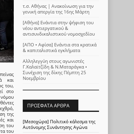
τ.σ. Αθήνας | Ανακοίνωση για την
γενική απεργία της 16ης Μάρτη
[Αθήνα] Ενάντια στην ψήφιση του
νέου αντιεργατικού &
αντισυνδικαλιστικού νομοσχεδίου
[ΑΠΟ • Αφίσα] Ενάντια στα κρατικά
& καπιταλιστικά εγκλήματα
Αλληλεγγύη στους αγωνιστές
Γ.Καλαϊτζίδη & Ν.Ματαράγκα •
Συνέχιση της δίκης Πέμπτη 25
πείνας
Νοεμβρίου
κά και
ος του,
εί στο
 νόμου
θέντες
ΠΡΌΣΦΑΤΑ ΆΡΘΡΑ
 εχθρό,
ση της
ές και
[Μεσοχώρα] Πολιτικό κάλεσμα της
ση του
Αυτόνομης Συνάντησης Αγώνα
ητα του