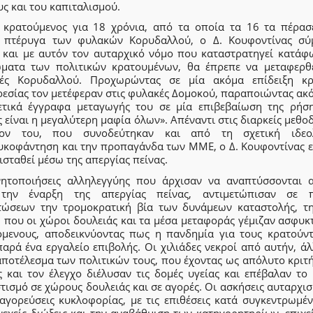
ς και του καπιταλισμού.
 κρατούμενος για 18 χρόνια, από τα οποία τα 16 τα πέρασ
ή πτέρυγα των φυλακών Κορυδαλλού, ο Δ. Κουφοντίνας σ
 και με αυτόν τον αυταρχικό νόμο που καταστρατηγεί κατάφ
ώματα των πολιτικών κρατουμένων, θα έπρεπε να μεταφερθε
ές Κορυδαλλού. Προχωρώντας σε μία ακόμα επίδειξη κρ
ρεσίας τον μετέφεραν στις φυλακές Δομοκού, παραποιώντας ακό
ετικά έγγραφα μεταγωγής του σε μία επιβεβαίωση της ρήση
 είναι η μεγαλύτερη μαφία όλων». Απέναντι στις διαρκείς μεθο
ίον του, που συνοδεύτηκαν και από τη σχετική ιδεο
υκοφάντηση και την προπαγάνδα των ΜΜΕ, ο Δ. Κουφοντίνας ε
ισταθεί μέσω της απεργίας πείνας.
νητοποιήσεις αλληλεγγύης που άρχισαν να αναπτύσσονται 
την έναρξη της απεργίας πείνας, αντιμετώπισαν σε 
τώσεων την τρομοκρατική βία των δυνάμεων καταστολής, τη
 που οι χώροι δουλειάς και τα μέσα μεταφοράς γέμιζαν ασφυκ
όμενους, αποδεικνύοντας πως η πανδημία για τους κρατούντ
παρά ένα εργαλείο επιβολής. Οι χιλιάδες νεκροί από αυτήν, ά
αποτέλεσμα των πολιτικών τους, που έχοντας ως απόλυτο κριτ
ς και τον έλεγχο διέλυσαν τις δομές υγείας και επέβαλαν το 
ισμό σε χώρους δουλειάς και σε αγορές. Οι ασκήσεις αυταρχι
παγορεύσεις κυκλοφορίας, με τις επιθέσεις κατά συγκεντρωμέν
νεχείς διώξεις και την αναβάθμιση των κατηγορητηρίων, επιχ