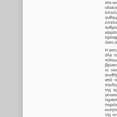
στο κ
ολοέν
επιτε
αυθαι
εντεί
ανθρώ
αόρατο
πρόσφ
όσες 
Η αστυ
όλα τ
πόλεω
βρίσκο
οι νε
συνθή
από τ
πανδημ
της κ
γενικ
τεράστ
πορεί
κινητ
της ε