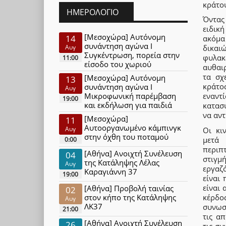
κράτου
ΗΜΕΡΟΛΌΓΙΟ
Όντας
ειδικ
[Μεσοχώρα] Αυτόνομη
14
ακόμα
συνάντηση αγώνα Ι
Αυγ
δικαι
Συγκέντρωση, πορεία στην
φυλακ
11:00
είσοδο του χωριού
αυθαι
τα σχ
[Μεσοχώρα] Αυτόνομη
13
κράτος
συνάντηση αγώνα Ι
Αυγ
Μικροφωνική παρέμβαση
εναντ
19:00
και εκδήλωση για παιδιά
κατασ
να αντ
[Μεσοχώρα]
11
Αυτοοργανωμένο κάμπινγκ
Αυγ
Οι κι
στην όχθη του ποταμού
μετά 
0:00
περιπ
[Αθήνα] Ανοιχτή Συνέλευση
04
στιγμή
της Κατάληψης Λέλας
Αυγ
εργαζ
Καραγιάννη 37
19:00
είναι 
είναι 
[Αθήνα] Προβολή ταινίας
02
κέρδο
στον κήπο της Κατάληψης
Αυγ
ΛΚ37
συνωστ
21:00
τις α
[Αθήνα] Ανοιχτή Συνέλευση
26
τις συ