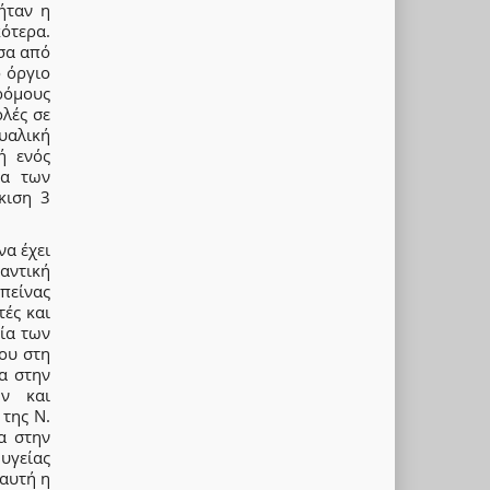
ήταν η
κότερα.
σα από
 όργιο
ρόμους
ολές σε
υαλική
ή ενός
ια των
κιση 3
να έχει
μαντική
πείνας
ές και
ία των
ου στη
α στην
ών και
 της Ν.
ια στην
υγείας
 αυτή η