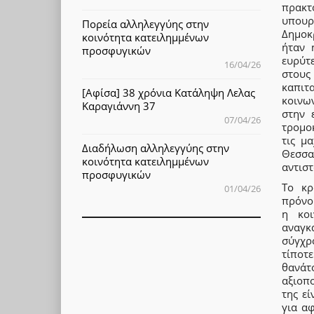
πρακτ
υπουρ
Πορεία αλληλεγγύης στην
Δημοκ
κοινότητα κατειλημμένων
ήταν 
προσφυγικών
ευρύτ
16/04/26
στους
καπιτ
[Αφίσα] 38 χρόνια Κατάληψη Λελας
κοινω
Καραγιάννη 37
στην 
07/04/26
τρομο
τις μ
Διαδήλωση αλληλεγγύης στην
Θεσσα
κοινότητα κατειλημμένων
αντισ
προσφυγικών
Το κρ
01/04/26
πρόνοι
η κοι
αναγκ
σύγχρ
τίποτ
θανάτ
αξιοπ
της ε
για α