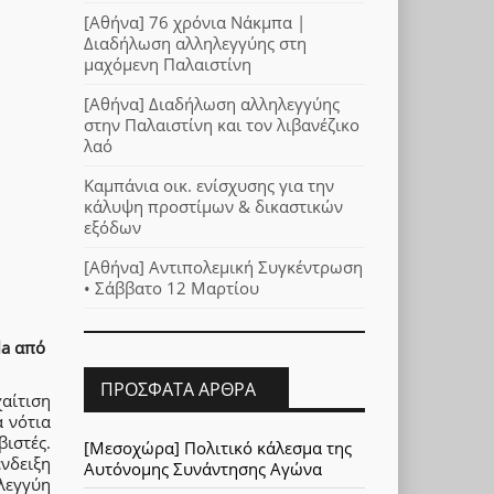
[Αθήνα] 76 χρόνια Νάκμπα |
Διαδήλωση αλληλεγγύης στη
μαχόμενη Παλαιστίνη
[Αθήνα] Διαδήλωση αλληλεγγύης
στην Παλαιστίνη και τον λιβανέζικο
λαό
Καμπάνια οικ. ενίσχυσης για την
κάλυψη προστίμων & δικαστικών
εξόδων
[Αθήνα] Αντιπολεμική Συγκέντρωση
• Σάββατο 12 Μαρτίου
la από
ΠΡΌΣΦΑΤΑ ΆΡΘΡΑ
αίτιση
α νότια
ιστές.
[Μεσοχώρα] Πολιτικό κάλεσμα της
νδειξη
Αυτόνομης Συνάντησης Αγώνα
λεγγύη