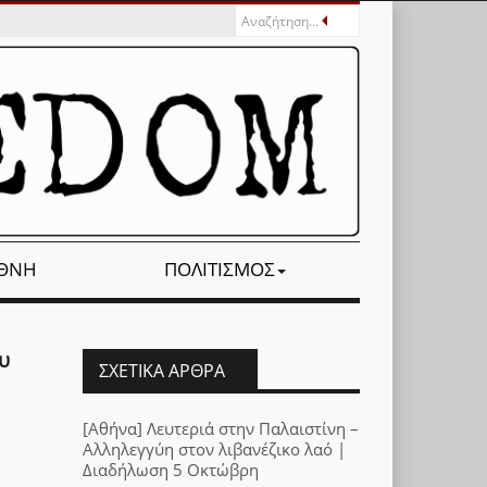
ΕΘΝΉ
ΠΟΛΙΤΙΣΜΌΣ
υ
ΣΧΕΤΙΚΆ ΆΡΘΡΑ
[Αθήνα] Λευτεριά στην Παλαιστίνη –
Αλληλεγγύη στον λιβανέζικο λαό |
Διαδήλωση 5 Οκτώβρη