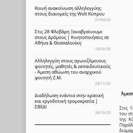
Κοινή ανακοίνωση αλληλεγγύης
στους διανομείς της Wolt Κύπρου
01/04/26
Στις 28 Φλεβάρη Ξαναβγαίνουμε
στους Δρόμους | Κινητοποιήσεις σε
Αθήνα & Θεσσαλονίκη
19/02/26
Αλληλεγγύη στους αγωνιζόμενους
φοιτητές, μαθητές & εκπαιδευτικούς
- Άμεση αθώωση του αναρχικού
φοιτητή Ζ.Μ.
23/11/25
Άμεση
Διαδήλωση ενάντια στην κρατική
και εργοδοτική τρομοκρατία |
ΣΒΕΔΙ
Στις 
28/10/25
του στ
της Κ
Παράλ
διαμα