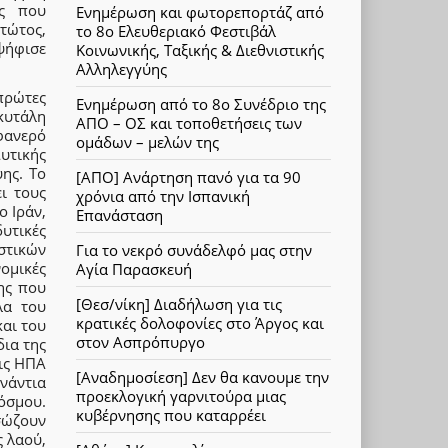
υς που
Ενημέρωση και φωτορεπορτάζ από
τώτος,
το 8ο Ελευθεριακό Φεστιβάλ
ψήφισε
Κοινωνικής, Ταξικής & Διεθνιστικής
Αλληλεγγύης
πρώτες
Ενημέρωση από το 8ο Συνέδριο της
σκυτάλη
ΑΠΟ – ΟΣ και τοποθετήσεις των
φανερό
ομάδων – μελών της
Δυτικής
ης. Το
[ΑΠΟ] Ανάρτηση πανό για τα 90
ι τους
χρόνια από την Ισπανική
ο Ιράν,
Επανάσταση
δυτικές
στικών
Για το νεκρό συνάδελφό μας στην
νομικές
Αγία Παρασκευή
ης που
[Θεσ/νίκη] Διαδήλωση για τις
λα του
κρατικές δολοφονίες στο Άργος και
αι του
στον Ασπρόπυργο
δια της
τις ΗΠΑ
[Αναδημοσίεση] Δεν θα κανουμε την
νάντια
προεκλογική γαρνιτούρα μιας
όσμου.
κυβέρνησης που καταρρέει
σώζουν
ς λαού,