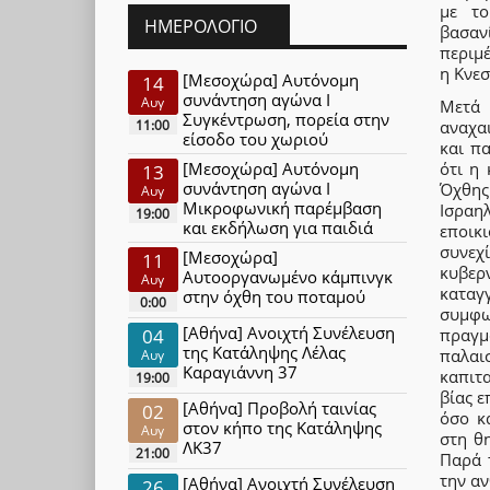
με το
ΗΜΕΡΟΛΌΓΙΟ
βασαν
περιμ
η Κνεσ
[Μεσοχώρα] Αυτόνομη
14
συνάντηση αγώνα Ι
Αυγ
Μετά 
Συγκέντρωση, πορεία στην
αναχαι
11:00
είσοδο του χωριού
και π
ότι η 
[Μεσοχώρα] Αυτόνομη
13
συνάντηση αγώνα Ι
Όχθης
Αυγ
Μικροφωνική παρέμβαση
Ισραη
19:00
και εκδήλωση για παιδιά
εποικι
συνεχί
[Μεσοχώρα]
11
κυβερ
Αυτοοργανωμένο κάμπινγκ
Αυγ
καταγγ
στην όχθη του ποταμού
0:00
συμφω
[Αθήνα] Ανοιχτή Συνέλευση
πραγμ
04
της Κατάληψης Λέλας
παλαι
Αυγ
Καραγιάννη 37
καπιτα
19:00
βίας ε
[Αθήνα] Προβολή ταινίας
02
όσο κ
στον κήπο της Κατάληψης
Αυγ
στη θ
ΛΚ37
21:00
Παρά 
την αν
[Αθήνα] Ανοιχτή Συνέλευση
26