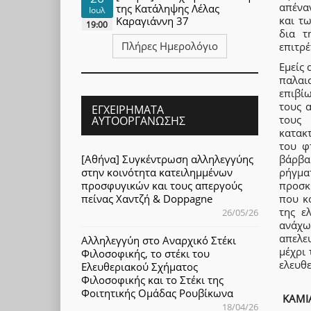
απένα
της Κατάληψης Λέλας
Ιουλ
και τ
Καραγιάννη 37
19:00
δια τ
Πλήρες Ημερολόγιο
επιτρέ
Εμείς 
παλαι
επιβίω
τους 
ΕΓΧΕΙΡΉΜΑΤΑ
τους 
ΑΥΤΟΟΡΓΆΝΩΣΗΣ
κατακ
του φ
[Αθήνα] Συγκέντρωση αλληλεγγύης
βάρβα
στην κοινότητα κατειλημμένων
ρήγμα
προσφυγικών και τους απεργούς
προσκ
πείνας Χαντζή & Doppagne
που κ
της ε
26/05/26
ανάχω
απελε
Αλληλεγγύη στο Αναρχικό Στέκι
μέχρι 
Φιλοσοφικής, το στέκι του
ελευθε
Ελευθεριακού Σχήματος
Φιλοσοφικής και το Στέκι της
Φοιτητικής Ομάδας Ρουβίκωνα
ΚΑΜΙ
18/04/26