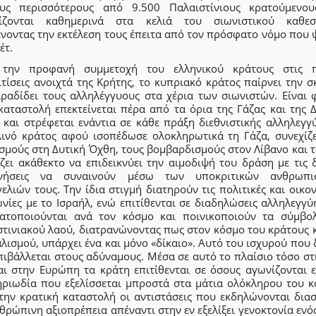
υς περισσότερους από 9.500 Παλαιστίνιους κρατούμενο
ίζονται καθημερινά στα κελιά του σιωνιστικού καθεσ
ένοντας την εκτέλεση τους έπειτα από τον πρόσφατο νόμο που 
έτ.
την προφανή συμμετοχή του ελληνικού κράτους στις 
τίσεις ανοιχτά της Κρήτης, το κυπριακό κράτος παίρνει την 
αραδίδει τους αλληλέγγυους στα χέρια των σιωνιστών. Είναι 
καταστολή επεκτείνεται πέρα από τα όρια της Γάζας και της 
 και στρέφεται ενάντια σε κάθε πράξη διεθνιστικής αλληλεγγύ
λινό κράτος αφού ισοπέδωσε ολοκληρωτικά τη Γάζα, συνεχίζε
σμούς στη Δυτική Όχθη, τους βομβαρδισμούς στον Λίβανο και τ
ζει ακάθεκτο να επιδεικνύει την αιμοδιψή του δράση με τις 
νήσεις να συναινούν μέσω των υποκριτικών ανθρωπι
ελιών τους. Την ίδια στιγμή διατηρούν τις πολιτικές και οικο
νίες με το Ισραήλ, ενώ επιτίθενται σε διαδηλώσεις αλληλεγγύ
ατοποιούνται ανά τον κόσμο και ποινικοποιούν τα σύμβο
στινιακού λαού, διατρανώνοντας πως στον κόσμο του κράτους κ
λισμού, υπάρχει ένα και μόνο «δίκαιο». Αυτό του ισχυρού που 
πιβάλλεται στους αδύναμους. Μέσα σε αυτό το πλαίσιο τόσο σ
αι στην Ευρώπη τα κράτη επιτίθενται σε όσους αγωνίζονται ε
ηριωδία που εξελίσσεται μπροστά στα μάτια ολόκληρου του κ
την κρατική καταστολή οι αντιστάσεις που εκδηλώνονται δια
θρώπινη αξιοπρέπεια απέναντι στην εν εξελίξει γενοκτονία ενό