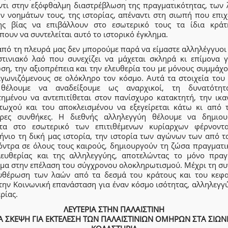
ντι στην εξόφθαλμη διαστρέβλωση της πραγματικότητας, των 
ων νοημάτων τους, της ιστορίας, απέναντι στη σιωπή που επιχ
ης βίας να επιβάλλουν στο εσωτερικό τους τα ίδια κρά
πουν να συντελείται αυτό το ιστορικό έγκλημα.
από τη πλευρά μας δεν μπορούμε παρά να είμαστε αλληλέγγυοι
στινιακό λαό που συνεχίζει να μάχεται σκληρά κι επίμονα γ
ση, την αξιοπρέπεια και την ελευθερία του με μόνους συμμάχ
αγωνιζόμενους σε ολόκληρο τον κόσμο. Αυτά τα στοιχεία του
θέλουμε να αναδείξουμε ως αναρχικοί, τη δυνατότη
τημένου να αντεπιτίθεται στον πανίσχυρο κατακτητή, την ικα
τωχού και του αποκλεισμένου να εξεγείρεται κάτω κι από τ
ρες συνθήκες. Η διεθνής αλληλεγγύη θέλουμε να δημιου
τα στο εσωτερικό των επιτιθέμενων κυρίαρχων φέρνοντ
ήνιο τη δική μας ιστορία, την ιστορία των αγώνων των από τ
όντρα σε όλους τους καιρούς, δημιουργούν τη ζώσα πραγματι
λευθερίας και της αλληλεγγύης, αποτελώντας το μόνο πραγ
μα στην επέλαση του σύγχρονου ολοκληρωτισμού. Μέχρι τη συ
υθέρωση των λαών από τα δεσμά του κράτους και του κεφα
την Κοινωνική επανάσταση για έναν κόσμο ισότητας, αλληλεγγ
ρίας.
ΛΕΥΤΕΡΙΑ ΣΤΗΝ ΠΑΛΑΙΣΤΙΝΗ
Α ΣΚΕΨΗ ΓΙΑ ΕΚΤΕΛΕΣΗ ΤΩΝ ΠΑΛΑΙΣΤΙΝΙΩΝ ΟΜΗΡΩΝ ΣΤΑ ΣΙΩΝΙ