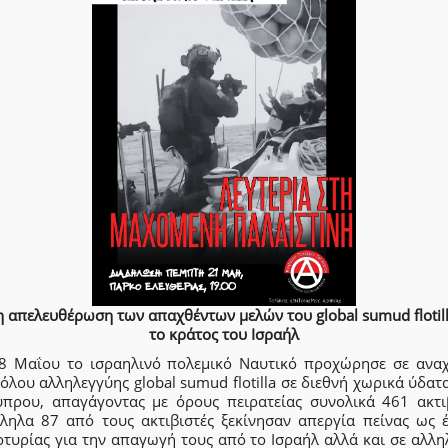
 απελευθέρωση των απαχθέντων μελών του global sumud flotil
το κράτος του Ισραήλ
18 Μαΐου το ισραηλινό πολεμικό Ναυτικό προχώρησε σε αναχ
όλου αλληλεγγύης global sumud flotilla σε διεθνή χωρικά ύδατ
ύπρου, απαγάγοντας με όρους πειρατείας συνολικά 461 ακτιβ
ληλα 87 από τους ακτιβιστές ξεκίνησαν απεργία πείνας ως έ
ρτυρίας για την απαγωγή τους από το Ισραήλ αλλά και σε αλλη