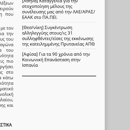
[Αθήνα] Καταγγελία για την
λέξεων
στοχοποίηση μέλους της
ειρούν
συνέλευσης μας από την ΛΑΕ/ΑΡΑΣ/
τη που
ΕΑΑΚ στο ΠΑ.ΠΕΙ.
[Θεσ/νίκη] Συγκέντρωση
 με τον
αλληλεγγύης στους/ις 31
ια την
συλληφθέντες/είσες της εκκένωσης
ους του
της κατειλημμένης Πρυτανείας ΑΠΘ
 αγώνα
τα του
[Αφίσα] Για τα 90 χρόνια από την
νότητα
Κοινωνική Επανάσταση στην
ις πιο
Ισπανία
ργήσει
ας στο
α κάτω
κότητα
ματικό
νολική
λαίου,
ύης και
ΣΤΙΚΑ