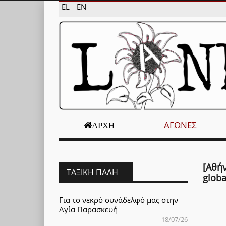
EL
EN
ΑΓΏΝΕΣ
ΑΡΧΉ
[Αθή
ΤΑΞΙΚΉ ΠΆΛΗ
globa
Για το νεκρό συνάδελφό μας στην
Αγία Παρασκευή
18/07/26