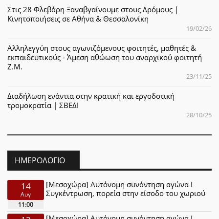
Στις 28 Φλεβάρη Ξαναβγαίνουμε στους Δρόμους |
Κινητοποιήσεις σε Αθήνα & Θεσσαλονίκη
19/02/26
Αλληλεγγύη στους αγωνιζόμενους φοιτητές, μαθητές &
εκπαιδευτικούς - Άμεση αθώωση του αναρχικού φοιτητή
Ζ.Μ.
23/11/25
Διαδήλωση ενάντια στην κρατική και εργοδοτική
τρομοκρατία | ΣΒΕΔΙ
28/10/25
ΗΜΕΡΟΛΌΓΙΟ
[Μεσοχώρα] Αυτόνομη συνάντηση αγώνα Ι
14
Συγκέντρωση, πορεία στην είσοδο του χωριού
Αυγ
11:00
[Μεσοχώρα] Αυτόνομη συνάντηση αγώνα Ι