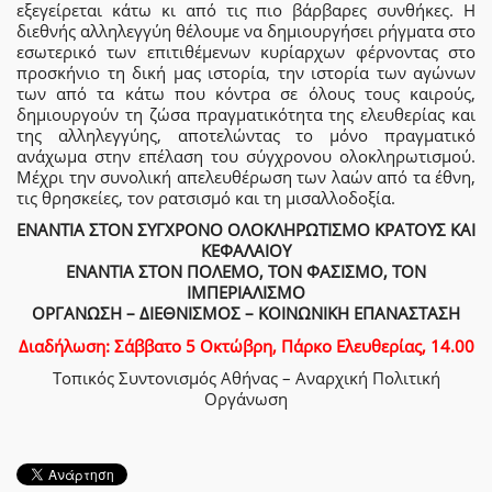
εξεγείρεται κάτω κι από τις πιο βάρβαρες συνθήκες. Η
διεθνής αλληλεγγύη θέλουμε να δημιουργήσει ρήγματα στο
εσωτερικό των επιτιθέμενων κυρίαρχων φέρνοντας στο
προσκήνιο τη δική μας ιστορία, την ιστορία των αγώνων
των από τα κάτω που κόντρα σε όλους τους καιρούς,
δημιουργούν τη ζώσα πραγματικότητα της ελευθερίας και
της αλληλεγγύης, αποτελώντας το μόνο πραγματικό
ανάχωμα στην επέλαση του σύγχρονου ολοκληρωτισμού.
Μέχρι την συνολική απελευθέρωση των λαών από τα έθνη,
τις θρησκείες, τον ρατσισμό και τη μισαλλοδοξία.
ΕΝΑΝΤΙΑ ΣΤΟΝ ΣΥΓΧΡΟΝΟ ΟΛΟΚΛΗΡΩΤΙΣΜΟ ΚΡΑΤΟΥΣ ΚΑΙ
ΚΕΦΑΛΑΙΟΥ
ΕΝΑΝΤΙΑ ΣΤΟΝ ΠΟΛΕΜΟ, ΤΟΝ ΦΑΣΙΣΜΟ, ΤΟΝ
ΙΜΠΕΡΙΑΛΙΣΜΟ
ΟΡΓΑΝΩΣΗ – ΔΙΕΘΝΙΣΜΟΣ – ΚΟΙΝΩΝΙΚΗ ΕΠΑΝΑΣΤΑΣΗ
Διαδήλωση: Σάββατο 5 Οκτώβρη, Πάρκο Ελευθερίας, 14.00
Τοπικός Συντονισμός Αθήνας – Αναρχική Πολιτική
Οργάνωση