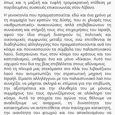
όπως και η μαζική και τυφλή τρομοκρατική επίθεση με
παγιδευμένες συσκευές επικοινωνίας στον Λίβανο.
Η γενοκτονία που πραγματοποιείται εδώ και ένα χρόνο με
τη συμμαχία των κρατών της Δύσης, που οι χλιαρές τους
«ανθρωπιστικές» ανακοινώσεις απλά επιβεβαιώνουν τη
συναίνεση και στήριξή τους στις επιχειρήσεις του Ισραήλ,
αφού την ίδια στιγμή διατηρούν τις πολιτικές και
οικονομικές συμφωνίες μεταξύ τους, ενώ επιτίθενται σε
διαδηλώσεις αλληλεγγύης που πραγματοποιούνται ανά τον
κόσμο και ποινικοποιούν τα σύμβολα του παλαιστινιακού
λαού, διατρανώνει πως στον κόσμο του κράτους και του
καπιταλισμού, υπάρχει ένα και μόνο «δίκαιο». Αυτό του
ισχυρού που δια της βίας επιβάλλεται στους αδύναμους.
Από τη πλευρά μας στεκόμαστε στο πλάι του λιβανέζικου
λαού που αντιμετωπίζει την στρατιωτική μηχανή του
Ισραήλ. Είμαστε αλληλέγγυοι με τον παλαιστινιακό λαό που
συνεχίζει να μάχεται σκληρά κι επίμονα για την επιβίωση,
την αξιοπρέπεια και την ελευθερία του με μόνους
συμμάχους του τους αγωνιζόμενους σε ολόκληρο τον
κόσμο. Αυτά τα στοιχεία του αγώνα τους θέλουμε να
αναδείξουμε ως αναρχικοί, τη δυνατότητα του
κατακτημένου να αντεπιτίθεται στον πανίσχυρο κατακτητή,
την ικανότητα του φτωχού και του αποκλεισμένου να