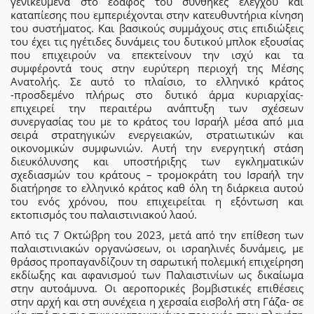
γενικευμένα στο έδαφός του συνθήκες ελέγχου και
καταπίεσης που εμπεριέχονται στην κατευθυντήρια κίνηση
του συστήματος. Και βασικούς συμμάχους στις επιδιώξεις
του έχει τις ηγέτιδες δυνάμεις του δυτικού μπλοκ εξουσίας
που επιχειρούν να επεκτείνουν την ισχύ και τα
συμφέροντά τους στην ευρύτερη περιοχή της Μέσης
Ανατολής. Σε αυτό το πλαίσιο, το ελληνικό κράτος
-προσδεμένο πλήρως στο δυτικό άρμα κυριαρχίας-
επιχειρεί την περαιτέρω ανάπτυξη των σχέσεων
συνεργασίας του με το κράτος του Ισραήλ μέσα από μια
σειρά στρατηγικών ενεργειακών, στρατιωτικών και
οικονομικών συμφωνιών. Αυτή την ενεργητική στάση
διευκόλυνσης και υποστήριξης των εγκληματικών
σχεδιασμών του κράτους – τρομοκράτη του Ισραήλ την
διατήρησε το ελληνικό κράτος καθ όλη τη διάρκεια αυτού
του ενός χρόνου, που επιχειρείται η εξόντωση και
εκτοπισμός του παλαιστινιακού λαού.
Από τις 7 Οκτώβρη του 2023, μετά από την επίθεση των
παλαιστινιακών οργανώσεων, οι ισραηλινές δυνάμεις, με
θράσος προπαγανδίζουν τη σαρωτική πολεμική επιχείρηση
εκδίωξης και αφανισμού των Παλαιστινίων ως δικαίωμα
στην αυτοάμυνα. Οι αεροπορικές βομβιστικές επιθέσεις
στην αρχή και στη συνέχεια η χερσαία εισβολή στη Γάζα- σε