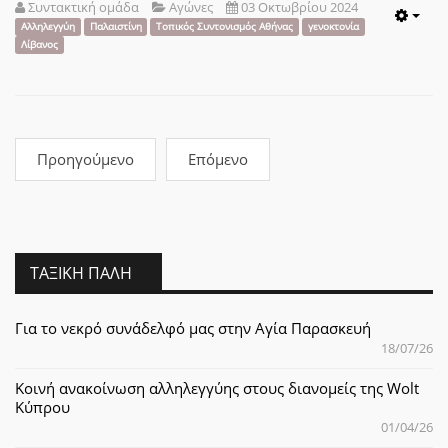
Συντακτική ομάδα
Αγώνες
03 Οκτωβρίου 2024
Emp
Αλληλεγγύη
Παλαιστίνη
Τοπικός Συντονισμός Αθήνας
γενοκτονία
Λίβανος
Προηγούμενο
Επόμενο
ΤΑΞΙΚΉ ΠΆΛΗ
Για το νεκρό συνάδελφό μας στην Αγία Παρασκευή
18/07/26
Κοινή ανακοίνωση αλληλεγγύης στους διανομείς της Wolt
Κύπρου
01/04/26