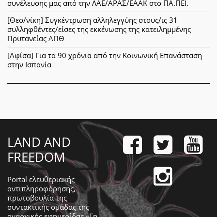
συνέλευσης μας από την ΛΑΕ/ΑΡΑΣ/ΕΑΑΚ στο ΠΑ.ΠΕΙ.
[Θεσ/νίκη] Συγκέντρωση αλληλεγγύης στους/ις 31
συλληφθέντες/είσες της εκκένωσης της κατειλημμένης
Πρυτανείας ΑΠΘ
[Αφίσα] Για τα 90 χρόνια από την Κοινωνική Επανάσταση
στην Ισπανία
LAND AND
FREEDOM
Portal ελευθεριακής
αντιπληροφόρησης,
πρωτοβουλία της
συντακτικής ομάδας της
αναρχικής εφημερίδας «Γη