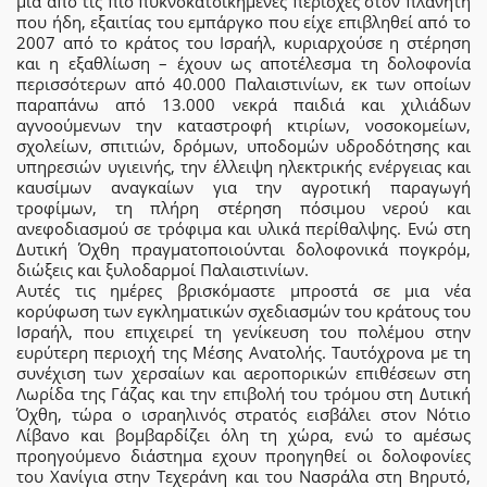
μία από τις πιο πυκνοκατοικημένες περιοχές στον πλανήτη
που ήδη, εξαιτίας του εμπάργκο που είχε επιβληθεί από το
2007 από το κράτος του Ισραήλ, κυριαρχούσε η στέρηση
και η εξαθλίωση – έχουν ως αποτέλεσμα τη δολοφονία
περισσότερων από 40.000 Παλαιστινίων, εκ των οποίων
παραπάνω από 13.000 νεκρά παιδιά και χιλιάδων
αγνοούμενων την καταστροφή κτιρίων, νοσοκομείων,
σχολείων, σπιτιών, δρόμων, υποδομών υδροδότησης και
υπηρεσιών υγιεινής, την έλλειψη ηλεκτρικής ενέργειας και
καυσίμων αναγκαίων για την αγροτική παραγωγή
τροφίμων, τη πλήρη στέρηση πόσιμου νερού και
ανεφοδιασμού σε τρόφιμα και υλικά περίθαλψης. Ενώ στη
Δυτική Όχθη πραγματοποιούνται δολοφονικά πογκρόμ,
διώξεις και ξυλοδαρμοί Παλαιστινίων.
Αυτές τις ημέρες βρισκόμαστε μπροστά σε μια νέα
κορύφωση των εγκληματικών σχεδιασμών του κράτους του
Ισραήλ, που επιχειρεί τη γενίκευση του πολέμου στην
ευρύτερη περιοχή της Μέσης Ανατολής. Ταυτόχρονα με τη
συνέχιση των χερσαίων και αεροπορικών επιθέσεων στη
Λωρίδα της Γάζας και την επιβολή του τρόμου στη Δυτική
Όχθη, τώρα ο ισραηλινός στρατός εισβάλει στον Νότιο
Λίβανο και βομβαρδίζει όλη τη χώρα, ενώ το αμέσως
προηγούμενο διάστημα εχουν προηγηθεί οι δολοφονίες
του Χανίγια στην Τεχεράνη και του Νασράλα στη Βηρυτό,