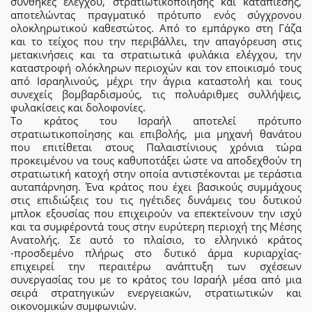
συνθήκες ελέγχου, στρατιωτικοποίησης και καταπίεσης,
αποτελώντας πραγματικό πρότυπο ενός σύγχρονου
ολοκληρωτικού καθεστώτος. Από το εμπάργκο στη Γάζα
και το τείχος που την περιβάλλει, την απαγόρευση στις
μετακινήσεις και τα στρατιωτικά φυλάκια ελέγχου, την
καταστροφή ολόκληρων περιοχών και τον εποικισμό τους
από Ισραηλινούς, μέχρι την άγρια καταστολή και τους
συνεχείς βομβαρδισμούς, τις πολυάριθμες συλλήψεις,
φυλακίσεις και δολοφονίες.
Το κράτος του Ισραήλ αποτελεί πρότυπο
στρατιωτικοποίησης και επιβολής, μια μηχανή θανάτου
που επιτίθεται στους Παλαιστίνιους χρόνια τώρα
προκειμένου να τους καθυποτάξει ώστε να αποδεχθούν τη
στρατιωτική κατοχή στην οποία αντιστέκονται με τεράστια
αυταπάρνηση. Ένα κράτος που έχει βασικούς συμμάχους
στις επιδιώξεις του τις ηγέτιδες δυνάμεις του δυτικού
μπλοκ εξουσίας που επιχειρούν να επεκτείνουν την ισχύ
και τα συμφέροντά τους στην ευρύτερη περιοχή της Μέσης
Ανατολής. Σε αυτό το πλαίσιο, το ελληνικό κράτος
-προσδεμένο πλήρως στο δυτικό άρμα κυριαρχίας-
επιχειρεί την περαιτέρω ανάπτυξη των σχέσεων
συνεργασίας του με το κράτος του Ισραήλ μέσα από μια
σειρά στρατηγικών ενεργειακών, στρατιωτικών και
οικονομικών συμφωνιών.