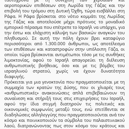
αεροπορικών επιθέσεων στη Λωρίδα της Γάζας και την
επιβολή του τρόμου στη Δυτική Όχθη, τώρα εισβάλλει στη
Ράφα. Η Ράφα βρίσκεται στο νότιο κομμάτι της Λωρίδας
της Γάζας και αποτελούσε μέχρι πρότινος το μοναδικό
εμπορικό πέρασμα που επέτρεπε το Ισραήλ να υπάρχει, για
την έστω και ελάχιστη κάλυψη των βασικών αναγκών του
πληθυσμού. Σε αυτή την πόλη έχουν βρει καταφύγιο
περισσότεροι από 1.300.000 άνθρωποι, ως αποτέλεσμα
των επιθέσεων και καταστροφών στην υπόλοιπη Γάζα, οι
οποίοι τώρα βρίσκονται αντιμέτωποι τόσο με τις συνθήκες
λιμοκτονίας, αφού το Ισραήλ απαγορεύει τη διέλευση
ανθρωπιστικής βοήθειας, όσο και με τις βόμβες του
ισραηλινού στρατού, χωρίς να έχουν δυνατότητα
διαφυγής.
Πρόκειται για μια γενοκτονία που πραγματοποιείται με τη
συμμαχία των κρατών της Δύσης, που οι χλιαρές τους
«ανθρωπιστικές» ανακοινώσεις απλά επιβεβαιώνουν τη
συναίνεση και στήριξή τους στις επιχειρήσεις του Ισραήλ,
αφού την ίδια στιγμή διατηρούν τις πολιτικές και
οικονομικές συμφωνίες μεταξύ τους, ενώ επιτίθενται σε
διαδηλώσεις αλληλεγγύης που πραγματοποιούνται ανά τον
κόσμο και ποινικοποιούν τα σύμβολα του παλαιστινιακού
λαού, διατρανώνοντας πως στον κόσμο του κράτους και