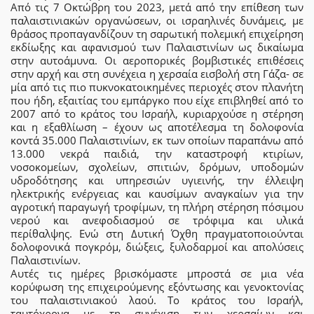
Από τις 7 Οκτώβρη του 2023, μετά από την επίθεση των
παλαιστινιακών οργανώσεων, οι ισραηλινές δυνάμεις, με
θράσος προπαγανδίζουν τη σαρωτική πολεμική επιχείρηση
εκδίωξης και αφανισμού των Παλαιστινίων ως δικαίωμα
στην αυτοάμυνα. Οι αεροπορικές βομβιστικές επιθέσεις
στην αρχή και στη συνέχεια η χερσαία εισβολή στη Γάζα- σε
μία από τις πιο πυκνοκατοικημένες περιοχές στον πλανήτη
που ήδη, εξαιτίας του εμπάργκο που είχε επιβληθεί από το
2007 από το κράτος του Ισραήλ, κυριαρχούσε η στέρηση
και η εξαθλίωση – έχουν ως αποτέλεσμα τη δολοφονία
κοντά 35.000 Παλαιστινίων, εκ των οποίων παραπάνω από
13.000 νεκρά παιδιά, την καταστροφή κτιρίων,
νοσοκομείων, σχολείων, σπιτιών, δρόμων, υποδομών
υδροδότησης και υπηρεσιών υγιεινής, την έλλειψη
ηλεκτρικής ενέργειας και καυσίμων αναγκαίων για την
αγροτική παραγωγή τροφίμων, τη πλήρη στέρηση πόσιμου
νερού και ανεφοδιασμού σε τρόφιμα και υλικά
περίθαλψης. Ενώ στη Δυτική Όχθη πραγματοποιούνται
δολοφονικά πογκρόμ, διώξεις, ξυλοδαρμοί και απολύσεις
Παλαιστινίων.
Αυτές τις ημέρες βρισκόμαστε μπροστά σε μια νέα
κορύφωση της επιχειρούμενης εξόντωσης και γενοκτονίας
του παλαιστινιακού λαού. Το κράτος του Ισραήλ,
ταυτόχρονα με τη συνέχιση των χερσαίων και