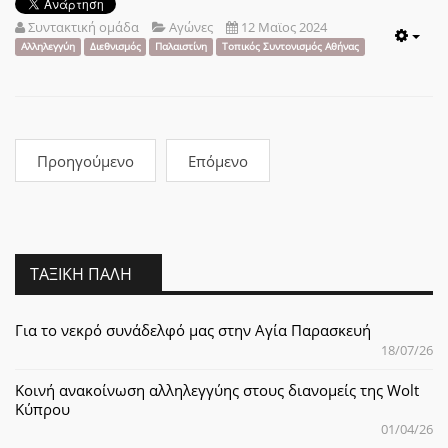
Συντακτική ομάδα
Αγώνες
12 Μαϊος 2024
Emp
Αλληλεγγύη
Διεθνισμός
Παλαιστίνη
Τοπικός Συντονισμός Αθήνας
Προηγούμενο
Επόμενο
ΤΑΞΙΚΉ ΠΆΛΗ
Για το νεκρό συνάδελφό μας στην Αγία Παρασκευή
18/07/26
Κοινή ανακοίνωση αλληλεγγύης στους διανομείς της Wolt
Κύπρου
01/04/26