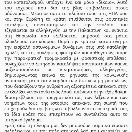
του καπιταλισμού, υπάρχει ένα και μόνο «δίκαιο». Αυτό
του ισχυρού που δια της βίας επιβάλλεται στους
αδύναμους. Μέσα σε αυτό το πλαίσιο τόσο στις ΗΠΑ όσο
και στην Ευρώπη τα κράτη επιτίθενται στις φοιτητικές
καταλήψεις πανεπιστημίων και την νεολαία που
εξεγείρεται σε αλληλεγγύη με την Παλαιστίνη και ενάντια
στη θηριωδία που εξελίσσεται μπροστά στα μάτια
ολόκληρου του κόσμου. Παρά την κρατική καταστολή με
την εισβολή αστυνομικών δυνάμεων στις υπό κατάληψη
σχολές και τις συλλήψεις φοιτητών και καθηγητών, παρά
την παρακρατική τρομοκρατία με φασιστικές επιθέσεις,
συνεχίζουν να ξεπηδούν καταλήψεις πανεπιστημίων και να
μαζικοποιούνται οι κινητοποιήσεις αλληλεγγύης,
δημιουργώντας εκείνα τα ρήγματα της κοινωνικής
ανυπακοής μέσα στην καρδιά των δυτικών μητροπόλεων,
που διασώζουν την ανθρώπινη αξιοπρέπεια απέναντι στην
εν εξελίξει γενοκτονία ενός λαού, απέναντι στην εξόφθαλμη
διαστρέβλωση της πραγματικότητας, των λέξεων και των
νοημάτων τους, της ιστορίας, απέναντι στη σιωπή που
επιχειρούν δια της βίας να επιβάλλουν στο εσωτερικό τους
τα ίδια κράτη που επιτρέπουν να συντελείται αυτό το
ιστορικό έγκλημα.
Εμείς από τη πλευρά μας δεν μπορούμε παρά να είμαστε
αλληλέγγυοι με τον παλαιστινιακό λαό που συνεχίζει να