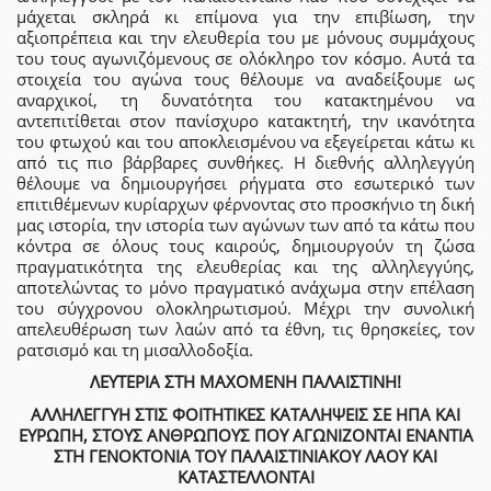
μάχεται σκληρά κι επίμονα για την επιβίωση, την
αξιοπρέπεια και την ελευθερία του με μόνους συμμάχους
του τους αγωνιζόμενους σε ολόκληρο τον κόσμο. Αυτά τα
στοιχεία του αγώνα τους θέλουμε να αναδείξουμε ως
αναρχικοί, τη δυνατότητα του κατακτημένου να
αντεπιτίθεται στον πανίσχυρο κατακτητή, την ικανότητα
του φτωχού και του αποκλεισμένου να εξεγείρεται κάτω κι
από τις πιο βάρβαρες συνθήκες. Η διεθνής αλληλεγγύη
θέλουμε να δημιουργήσει ρήγματα στο εσωτερικό των
επιτιθέμενων κυρίαρχων φέρνοντας στο προσκήνιο τη δική
μας ιστορία, την ιστορία των αγώνων των από τα κάτω που
κόντρα σε όλους τους καιρούς, δημιουργούν τη ζώσα
πραγματικότητα της ελευθερίας και της αλληλεγγύης,
αποτελώντας το μόνο πραγματικό ανάχωμα στην επέλαση
του σύγχρονου ολοκληρωτισμού. Μέχρι την συνολική
απελευθέρωση των λαών από τα έθνη, τις θρησκείες, τον
ρατσισμό και τη μισαλλοδοξία.
ΛΕΥΤΕΡΙΑ ΣΤΗ ΜΑΧΟΜΕΝΗ ΠΑΛΑΙΣΤΙΝΗ!
ΑΛΛΗΛΕΓΓΥΗ ΣΤΙΣ ΦΟΙΤΗΤΙΚΕΣ ΚΑΤΑΛΗΨΕΙΣ ΣΕ ΗΠΑ ΚΑΙ
ΕΥΡΩΠΗ, ΣΤΟΥΣ ΑΝΘΡΩΠΟΥΣ ΠΟΥ ΑΓΩΝΙΖΟΝΤΑΙ ΕΝΑΝΤΙΑ
ΣΤΗ ΓΕΝΟΚΤΟΝΙΑ ΤΟΥ ΠΑΛΑΙΣΤΙΝΙΑΚΟΥ ΛΑΟΥ ΚΑΙ
ΚΑΤΑΣΤΕΛΛΟΝΤΑΙ