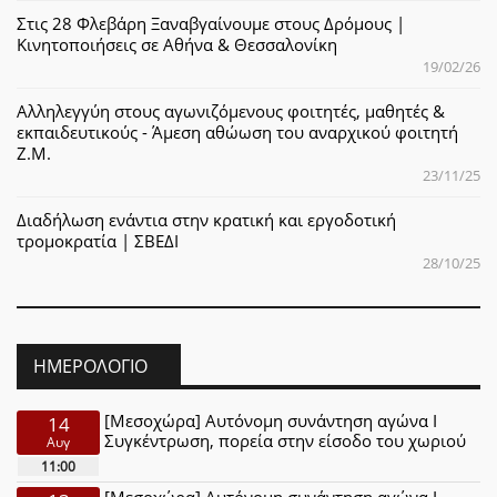
Στις 28 Φλεβάρη Ξαναβγαίνουμε στους Δρόμους |
Κινητοποιήσεις σε Αθήνα & Θεσσαλονίκη
19/02/26
Αλληλεγγύη στους αγωνιζόμενους φοιτητές, μαθητές &
εκπαιδευτικούς - Άμεση αθώωση του αναρχικού φοιτητή
Ζ.Μ.
23/11/25
Διαδήλωση ενάντια στην κρατική και εργοδοτική
τρομοκρατία | ΣΒΕΔΙ
28/10/25
ΗΜΕΡΟΛΌΓΙΟ
[Μεσοχώρα] Αυτόνομη συνάντηση αγώνα Ι
14
Συγκέντρωση, πορεία στην είσοδο του χωριού
Αυγ
11:00
[Μεσοχώρα] Αυτόνομη συνάντηση αγώνα Ι