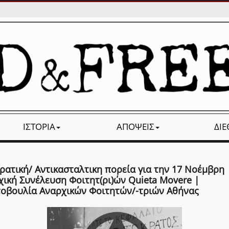
ΙΣΤΟΡΊΑ
ΑΠΌΨΕΙΣ
ΔΙ
ρατική/ Αντικασταλτικη πορεία για την 17 Νοέμβρη 
χική Συνέλευση Φοιτητ(ρι)ών Quieta Movere |
οβουλία Αναρχικών Φοιτητών/-τριών Αθήνας