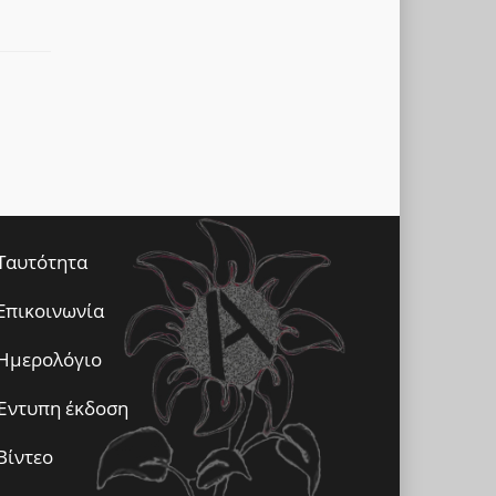
Ταυτότητα
Επικοινωνία
Ημερολόγιο
Έντυπη έκδοση
Βίντεο