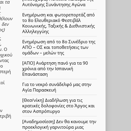
αι τα
Αυτόνομης Συνάντησης Αγώνα
ι
ς
Ενημέρωση και φωτορεπορτάζ από
θέλουν
το 8ο Ελευθεριακό Φεστιβάλ
 δεν
Κοινωνικής, Ταξικής & Διεθνιστικής
ος)
Αλληλεγγύης
ς
Ενημέρωση από το 8ο Συνέδριο της
,
ΑΠΟ – ΟΣ και τοποθετήσεις των
ν. Ο
ομάδων – μελών της
ρχικού
ντας
[ΑΠΟ] Ανάρτηση πανό για τα 90
σο
χρόνια από την Ισπανική
ιστερή
Επανάσταση
κοί
Για το νεκρό συνάδελφό μας στην
Αγία Παρασκευή
[Θεσ/νίκη] Διαδήλωση για τις
κρατικές δολοφονίες στο Άργος και
ον
στον Ασπρόπυργο
τριβή
[Αναδημοσίεση] Δεν θα κανουμε την
προεκλογική γαρνιτούρα μιας