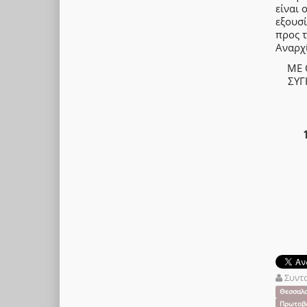
είναι 
εξουσ
προς τ
Αναρχ
ΜΕ 
ΣΥΓ
Συντ
Θεσσαλο
Πρωτοβο