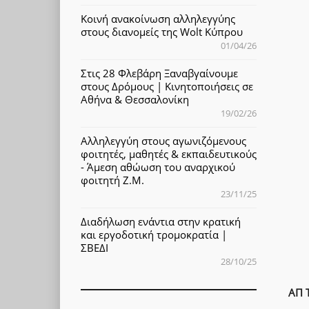
Κοινή ανακοίνωση αλληλεγγύης
στους διανομείς της Wolt Κύπρου
01/04/26
Στις 28 Φλεβάρη Ξαναβγαίνουμε
στους Δρόμους | Κινητοποιήσεις σε
Αθήνα & Θεσσαλονίκη
19/02/26
Αλληλεγγύη στους αγωνιζόμενους
φοιτητές, μαθητές & εκπαιδευτικούς
- Άμεση αθώωση του αναρχικού
φοιτητή Ζ.Μ.
23/11/25
Διαδήλωση ενάντια στην κρατική
και εργοδοτική τρομοκρατία |
ΣΒΕΔΙ
28/10/25
ΑΠ 