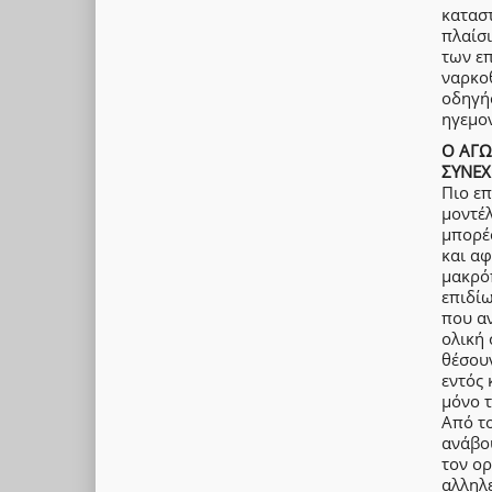
καταστ
πλαίσι
των επ
ναρκοθ
οδηγήσ
ηγεμον
Ο ΑΓΩ
ΣΥΝΕΧ
Πιο επ
μοντέλ
μπορέ
και αφ
μακρόπ
επιδίω
που α
ολική 
θέσουν
εντός 
μόνο τ
Από το
ανάβου
τον ορ
αλληλε