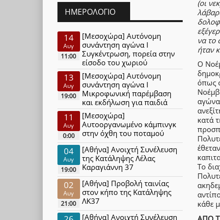
(οι νε
ΗΜΕΡΟΛΌΓΙΟ
λάβαρα
δολοφ
εξέγερ
[Μεσοχώρα] Αυτόνομη
14
να το 
συνάντηση αγώνα Ι
Αυγ
ήταν κ
Συγκέντρωση, πορεία στην
11:00
είσοδο του χωριού
Ο Νοέμ
δημοκρ
[Μεσοχώρα] Αυτόνομη
13
όπως ο
συνάντηση αγώνα Ι
Αυγ
Νοέμβ
Μικροφωνική παρέμβαση
19:00
αγώνα
και εκδήλωση για παιδιά
ανεξίτ
[Μεσοχώρα]
11
κατά τ
Αυτοοργανωμένο κάμπινγκ
Αυγ
προσπ
στην όχθη του ποταμού
0:00
Πολυτε
έθεταν
[Αθήνα] Ανοιχτή Συνέλευση
04
καπιτα
της Κατάληψης Λέλας
Αυγ
Το δια
Καραγιάννη 37
19:00
Πολυτε
[Αθήνα] Προβολή ταινίας
02
ακηδεμ
στον κήπο της Κατάληψης
Αυγ
αντίπ
ΛΚ37
κάθε μ
21:00
[Αθήνα] Ανοιχτή Συνέλευση
26
ΑΠΟ Τ