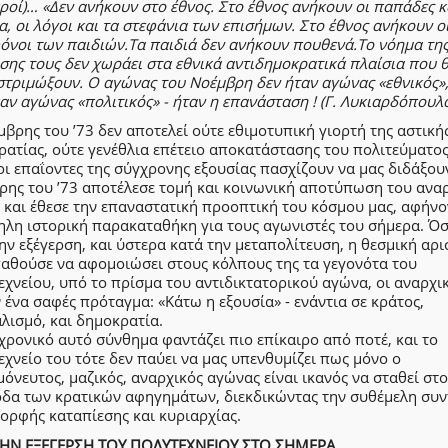
κροί)… «Δεν ανήκουν στο έθνος. Στο έθνος ανήκουν οι παπάδες κ
, οι λόγοι και τα στεφάνια των επισήμων. Στο έθνος ανήκουν ο
όνοι των παιδιών.Τα παιδιά δεν ανήκουν πουθενά.Το νόημα τη
σης τους δεν χωράει στα εθνικά αντιδημοκρατικά πλαίσια που 
στριμώξουν. Ο αγώνας του Νοέμβρη δεν ήταν αγώνας «εθνικός»,
αν αγώνας «πολιτικός» - ήταν η επανάσταση ! (Γ. Λυκιαρδόπουλ
βρης του ’73 δεν αποτελεί ούτε εθιμοτυπική γιορτή της αστική
ατίας, ούτε γενέθλια επέτειο αποκατάστασης του πολιτεύματος
ι επαΐοντες της σύγχρονης εξουσίας πασχίζουν να μας διδάξου
ρης του ’73 αποτέλεσε τομή και κοινωνική αποτύπωση του ανα
 και έθεσε την επαναστατική προοπτική του κόσμου μας, αφήνο
ηλη ιστορική παρακαταθήκη για τους αγωνιστές του σήμερα. Ό
ην εξέγερση, και ύστερα κατά την μεταπολίτευση, η θεσμική αρ
αθούσε να αφομοιώσει στους κόλπους της τα γεγονότα του
χνείου, υπό το πρίσμα του αντιδικτατορικού αγώνα, οι αναρχι
 ένα σαφές πρόταγμα: «Κάτω η εξουσία» - ενάντια σε κράτος,
λισμό, και δημοκρατία.
χρονικό αυτό σύνθημα φαντάζει πιο επίκαιρο από ποτέ, και το
χνείο του τότε δεν παύει να μας υπενθυμίζει πως μόνο ο
όνευτος, μαζικός, αναρχικός αγώνας είναι ικανός να σταθεί στ
οδα των κρατικών αφηγημάτων, διεκδικώντας την συθέμελη συν
ορφής καταπίεσης και κυριαρχίας.
ΗΝ ΕΞΕΓΕΡΣΗ ΤΟΥ ΠΟΛΥΤΕΧΝΕΙΟΥ ΣΤΟ ΣΗΜΕΡΑ