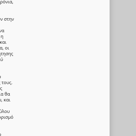
ρόνια,
υν στην
να
 η
και
, οι
ήτησης
λύ
υ
 τους.
ς
ία θα
, και
σύλου
ορισμό
ο