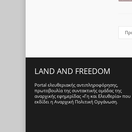
Πρ
LAND AND FREEDOM
Portal ελευθεριακής αντιπληροφόρησης,
πρωτοβουλία της συντακτικής ομάδας της
αναρχικής εφημερίδας «Γη και Ελευθερία» που
εκδίδει η
Αναρχική Πολιτική Οργάνωση
.