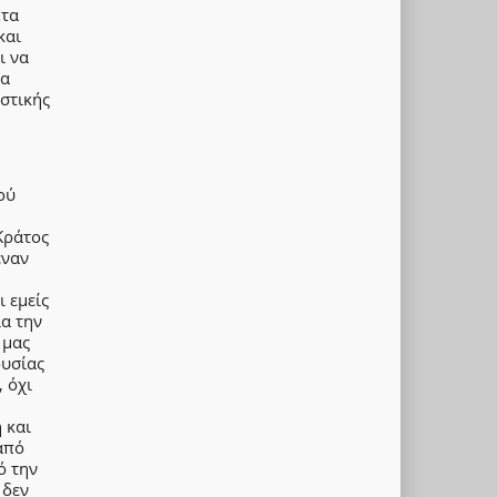
Στα
και
ι να
θα
στικής
ού
Κράτος
έναν
 εμείς
α την
 μας
ουσίας
 όχι
 και
από
ό την
 δεν