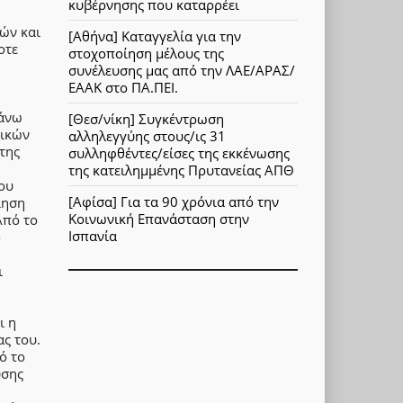
κυβέρνησης που καταρρέει
ών και
[Αθήνα] Καταγγελία για την
οτε
στοχοποίηση μέλους της
συνέλευσης μας από την ΛΑΕ/ΑΡΑΣ/
ΕΑΑΚ στο ΠΑ.ΠΕΙ.
πάνω
[Θεσ/νίκη] Συγκέντρωση
τικών
αλληλεγγύης στους/ις 31
της
συλληφθέντες/είσες της εκκένωσης
της κατειλημμένης Πρυτανείας ΑΠΘ
ου
[Αφίσα] Για τα 90 χρόνια από την
ίηση
Κοινωνική Επανάσταση στην
Από το
Ισπανία
ο
η
ι
ι η
ας του.
ό το
υσης