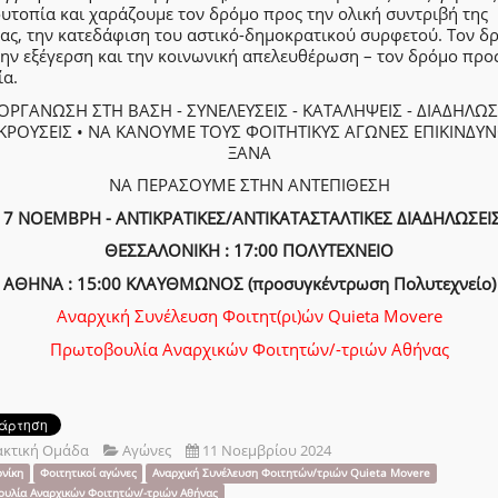
ουτοπία και χαράζουμε τον δρόμο προς την ολική συντριβή της
ίας, την κατεδάφιση του αστικό-δημοκρατικού συρφετού. Τον δ
ην εξέγερση και την κοινωνική απελευθέρωση – τον δρόμο προ
ία.
ΟΡΓΑΝΩΣΗ ΣΤΗ ΒΑΣΗ - ΣΥΝΕΛΕΥΣΕΙΣ - ΚΑΤΑΛΗΨΕΙΣ - ΔΙΑΔΗΛΩΣΕ
ΚΡΟΥΣΕΙΣ • ΝΑ ΚΑΝΟΥΜΕ ΤΟΥΣ ΦΟΙΤΗΤΙΚΥΣ ΑΓΩΝΕΣ ΕΠΙΚΙΝΔΥ
ΞΑΝΑ
ΝΑ ΠΕΡΑΣΟΥΜΕ ΣΤΗΝ ΑΝΤΕΠΙΘΕΣΗ
17 ΝΟΕΜΒΡΗ - ΑΝΤΙΚΡΑΤΙΚΕΣ/ΑΝΤΙΚΑΤΑΣΤΑΛΤΙΚΕΣ ΔΙΑΔΗΛΩΣΕΙΣ
ΘΕΣΣΑΛΟΝΙΚΗ : 17:00 ΠΟΛΥΤΕΧΝΕΙΟ
ΑΘΗΝΑ : 15:00 ΚΛΑΥΘΜΩΝΟΣ (προσυγκέντρωση Πολυτεχνείο)
Αναρχική Συνέλευση Φοιτητ(ρι)ών Quieta Movere
Πρωτοβουλία Αναρχικών Φοιτητών/-τριών Αθήνας
ακτική Ομάδα
Αγώνες
11 Νοεμβρίου 2024
νίκη
Φοιτητικοί αγώνες
Αναρχική Συνέλευση Φοιτητών/τριών Quieta Movere
υλία Αναρχικών Φοιτητών/-τριών Αθήνας