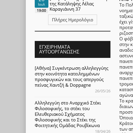
της Κατάληψης Λέλας
Το Πολ
Ιουλ
Καραγιάννη 37
νοημα
19:00
ταξικώ
Πλήρες Ημερολόγιο
έχει γ
προτα
ριζοσ
Ο φόβο
στην κ
ΕΓΧΕΙΡΉΜΑΤΑ
αναδι
ΑΥΤΟΟΡΓΆΝΩΣΗΣ
αστυνο
πανεπι
πανεπι
[Αθήνα] Συγκέντρωση αλληλεγγύης
αναρχι
στην κοινότητα κατειλημμένων
πανεπι
προσφυγικών και τους απεργούς
τρομοκ
πείνας Χαντζή & Doppagne
καταστ
26/05/26
αγώνα
Το κρα
Αλληλεγγύη στο Αναρχικό Στέκι
διαιων
Φιλοσοφικής, το στέκι του
προστα
Ελευθεριακού Σχήματος
Όποια 
Φιλοσοφικής και το Στέκι της
Κράτος
Φοιτητικής Ομάδας Ρουβίκωνα
των απ
18/04/26