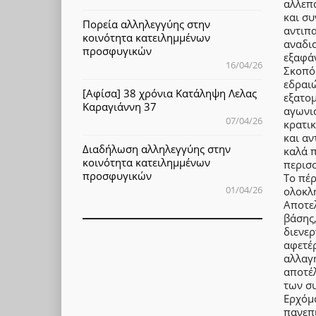
αλλεπ
και συ
Πορεία αλληλεγγύης στην
αντιπα
κοινότητα κατειλημμένων
αναδια
προσφυγικών
εξαφάν
16/04/26
Σκοπός
εδραιώ
[Αφίσα] 38 χρόνια Κατάληψη Λελας
εξατομ
Καραγιάννη 37
αγωνι
07/04/26
κρατι
και αν
Διαδήλωση αλληλεγγύης στην
καλά π
κοινότητα κατειλημμένων
περισσ
προσφυγικών
Το πέρ
01/04/26
ολοκλη
Αποτε
βάσης
διενερ
αφετέ
αλλαγ
αποτέ
των συ
Ερχόμ
πανεπι