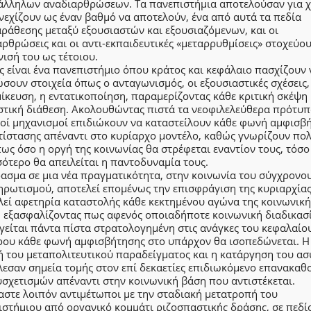
άλληλων αναδιαρθρώσεων. Τα πανεπιστήμια αποτελούσαν για χ
νεχίζουν ως έναν βαθμό να αποτελούν, ένα από αυτά τα πεδία
ράθεσης μεταξύ εξουσιαστών και εξουσιαζόμενων, και οι
ρθρώσεις και οι αντι-εκπαιδευτικές «μεταρρυθμίσεις» στοχεύο
ισή του ως τέτοιου.
 είναι ένα πανεπιστήμιο όπου κράτος και κεφάλαιο πασχίζουν 
σουν στοιχεία όπως ο ανταγωνισμός, οι εξουσιαστικές σχέσεις,
ίκευση, η εντατικοποίηση, παραμερίζοντας κάθε κριτική σκέψη 
στική διάθεση. Ακολουθώντας πιστά τα νεοφιλελεύθερα πρότυπα
κοί μηχανισμοί επιδιώκουν να καταστείλουν κάθε φωνή αμφισβ
τίστασης απέναντι στο κυρίαρχο μοντέλο, καθώς γνωρίζουν πο
ως όσο η οργή της κοινωνίας θα στρέφεται εναντίον τους, τόσο
ότερο θα απειλείται η παντοδυναμία τους.
ασμα σε μια νέα πραγματικότητα, στην κοινωνία του σύγχρονο
ρωτισμού, αποτελεί επομένως την επισφράγιση της κυριαρχίας
λεί αφετηρία καταστολής κάθε κεκτημένου αγώνα της κοινωνική
, εξασφαλίζοντας πως αφενός οποιαδήποτε κοινωνική διαδικασ
γείται πάντα πίστα στρατολογημένη στις ανάγκες του κεφαλαίου
ρου κάθε φωνή αμφισβήτησης στο υπάρχον θα ισοπεδώνεται. Η
ή του μεταπολιτευτικού παραδείγματος και η κατάργηση του α
λεσαν σημεία τομής στον επί δεκαετίες επιδιωκόμενο επανακαθ
σχετισμών απέναντι στην κοινωνική βάση που αντιστέκεται.
αστε λοιπόν αντιμέτωποι με την σταδιακή μετατροπή του
στήμιου από οργανικό κομμάτι ριζοσπαστικής δράσης, σε πεδί