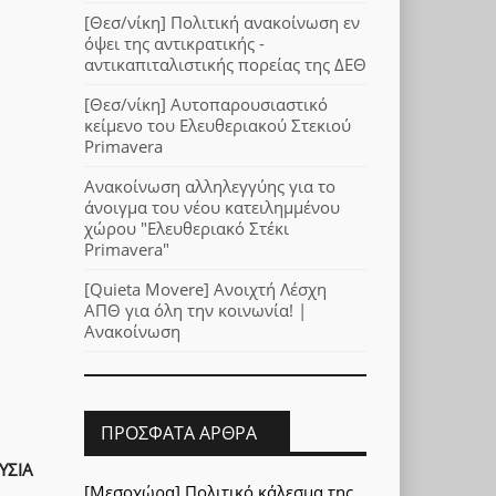
[Θεσ/νίκη] Πολιτική ανακοίνωση εν
όψει της αντικρατικής -
αντικαπιταλιστικής πορείας της ΔΕΘ
[Θεσ/νίκη] Αυτοπαρουσιαστικό
κείμενο του Ελευθεριακού Στεκιού
Primavera
Ανακοίνωση αλληλεγγύης για το
άνοιγμα του νέου κατειλημμένου
χώρου "Ελευθεριακό Στέκι
Primavera"
[Quieta Movere] Ανοιχτή Λέσχη
ΑΠΘ για όλη την κοινωνία! |
Ανακοίνωση
ΠΡΌΣΦΑΤΑ ΆΡΘΡΑ
ΥΣΙΑ
[Μεσοχώρα] Πολιτικό κάλεσμα της