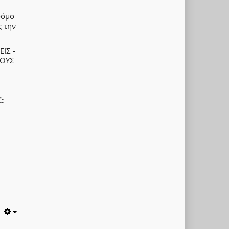
ρόμο
ς την
ΙΣ -
ΝΟΥΣ
:
Empty