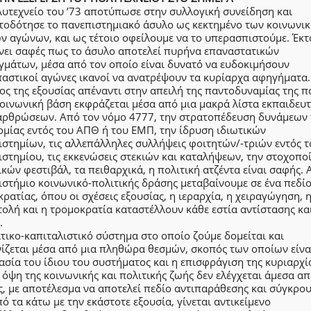
υτεχνείο του ’73 αποτύπωσε στην συλλογική συνείδηση και
τοδότησε το πανεπιστημιακό άσυλο ως κεκτημένο των κοινωνικ
ν αγώνων, και ως τέτοιο οφείλουμε να το υπερασπιστούμε. Έκτ
ίνει σαφές πως το άσυλο αποτελεί πυρήνα επαναστατικών
γμάτων, μέσα από τον οποίο είναι δυνατό να ευδοκιμήσουν
παστικοί αγώνες ικανοί να ανατρέψουν τα κυρίαρχα αφηγήματα.
ς της εξουσίας απέναντι στην απειλή της παντοδυναμίας της 
οινωνική βάση εκφράζεται μέσα από μια μακρά λίστα εκπαιδευ
αρθρώσεων. Από τον νόμο 4777, την στρατοπέδευση δυνάμεων 
μίας εντός του ΑΠΘ ή του ΕΜΠ, την ίδρυση ιδιωτικών
στημίων, τις αλλεπάλληλες συλλήψεις φοιτητών/-τριών εντός τ
στημίου, τις εκκενώσεις στεκιών και καταλήψεων, την στοχοπο
κών φεστιβάλ, τα πειθαρχικά, η πολιτική ατζέντα είναι σαφής. 
στήμιο κοινωνικό-πολιτικής δράσης μεταβαίνουμε σε ένα πεδί
ρατίας, όπου οι σχέσεις εξουσίας, η ιεραρχία, η χειραγώγηση, 
ολή και η τρομοκρατία καταστέλλουν κάθε εστία αντίστασης κα
.
τικο-καπιταλιστικό σύστημα στο οποίο ζούμε δομείται και
ίζεται μέσα από μια πληθώρα θεσμών, σκοπός των οποίων είνα
σία του ίδιου του συστήματος και η επισφράγιση της κυριαρχί
όψη της κοινωνικής και πολιτικής ζωής δεν ελέγχεται άμεσα απ
, με αποτέλεσμα να αποτελεί πεδίο αντιπαράθεσης και σύγκρο
ό τα κάτω με την εκάστοτε εξουσία, γίνεται αντικείμενο