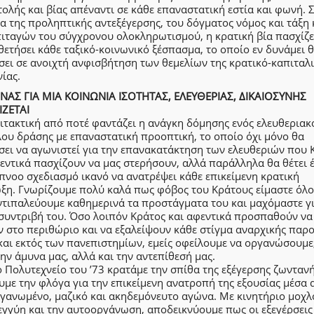
ολής και βίας απέναντι σε κάθε επαναστατική εστία και φωνή. 
α της προληπτικής αντεξέγερσης, του δόγματος νόμος και τάξη 
ιταγών του σύγχρονου ολοκληρωτισμού, η κρατική βία πασχίζε
ετήσει κάθε ταξικό-κοινωνικό ξέσπασμα, το οποίο εν δυνάμει 
ει σε ανοιχτή ανφισβήτηση των θεμελίων της κρατικό-καπιταλι
ίας.
ΝΑΣ ΓΙΑ ΜΙΑ ΚΟΙΝΩΝΙΑ ΙΣΟΤΗΤΑΣ, ΕΛΕΥΘΕΡΙΑΣ, ΔΙΚΑΙΟΣΥΝΗΣ
ΙΖΕΤΑΙ
ιτακτική από ποτέ φαντάζει η ανάγκη δόμησης ενός ελευθεριακ
ου δράσης με επαναστατική προοπτική, το οποίο όχι μόνο θα
σει να αγωνιστεί για την επανακατάκτηση των ελευθεριών που 
εντικά πασχίζουν να μας στερήσουν, αλλά παράλληλα θα θέτει 
νοο σχεδιασμό ικανό να ανατρέψει κάθε επικείμενη κρατική
ξη. Γνωρίζουμε πολύ καλά πως φόβος του Κράτους είμαστε όλοι
ντιπαλεύουμε καθημερινά τα προστάγματα του και μαχόμαστε γι
συντριβή του. Όσο λοιπόν Κράτος και αφεντικά προσπαθούν να
 στο περιθώριο και να εξαλείψουν κάθε στίγμα αναρχικής παρ
και εκτός των πανεπιστημίων, εμείς οφείλουμε να οργανώσουμε,
ην άμυνα μας, αλλά και την αντεπίθεσή μας.
 Πολυτεχνείο του ’73 κρατάμε την σπίθα της εξέγερσης ζωντανή
με την φλόγα για την επικείμενη ανατροπή της εξουσίας μέσα 
γανωμένο, μαζικό και ακηδεμόνευτο αγώνα. Με κινητήριο μοχλ
γγύη και την αυτοοργάνωση, αποδεικνύουμε πως οι εξεγέρσεις