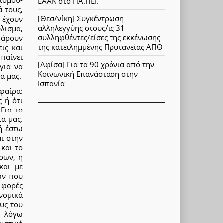
ισμού-
ΕΑΑΚ στο ΠΑ.ΠΕΙ.
ά τους,
[Θεσ/νίκη] Συγκέντρωση
 έχουν
αλληλεγγύης στους/ις 31
λισμα,
συλληφθέντες/είσες της εκκένωσης
πάρουν
της κατειλημμένης Πρυτανείας ΑΠΘ
ις και
παίνει
[Αφίσα] Για τα 90 χρόνια από την
για να
Κοινωνική Επανάσταση στην
α μας.
Ισπανία
σφαίρα:
ς ή ότι
 Για το
ια μας.
ή έστω
ι στην
και το
ρων, η
και με
ών που
 φορές
νομικά
ους του
ε λόγω
ματική