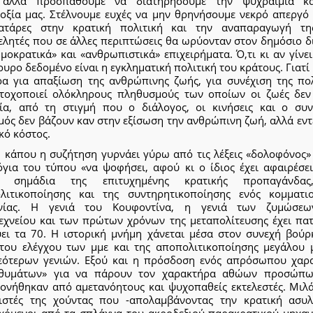
 αλλά προσπαθούμε να διατηρήσουμε την ψυχραιμία κ
δοξία μας. Στέλνουμε ευχές να μην θρηνήσουμε νεκρό απεργό 
ατάρες στην κρατική πολιτική και την αναπαραγωγή τ
ελητές που σε άλλες περιπτώσεις θα ωρύονταν στον δημόσιο δ
μοκρατικά» και «ανθρωπιστικά» επιχειρήματα. Ό,τι κι αν γίνε
ουρο δεδομένο είναι η εγκληματική πολιτική του κράτους. Γιατί
ρα για απαξίωση της ανθρώπινης ζωής, για συνέχιση της πολ
τοχοποιεί ολόκληρους πληθυσμούς των οποίων οι ζωές δεν
ία, από τη στιγμή που ο διάλογος, οι κινήσεις και ο συν
μός δεν βάζουν καν στην εξίσωση την ανθρώπινη ζωή, αλλά εντ
κό κόστος.
ώ κάπου η συζήτηση γυρνάει γύρω από τις λέξεις «δολοφόνος» 
όγια του τύπου «να ψοφήσει, αφού κι ο ίδιος έχει αφαιρέσει
», σημάδια της επιτυχημένης κρατικής προπαγάνδας
λιτικοποίησης και της συντηρητικοποίησης ενός κομματι
νίας. Η γενιά του Κουφοντίνα, η γενιά των ζυμώσε
εχνείου και των πρώτων χρόνων της μεταπολίτευσης έχει πατ
ύει τα 70. Η ιστορική μνήμη χάνεται μέσα στον συνεχή βούρ
του ελέγχου των μμε και της αποπολιτικοποίησης μεγάλου 
εότερων γενιών. Εξού και η πρόσδοση ενός απρόσωπου χαρ
θυμάτων» για να πάρουν τον χαρακτήρα αθώων προσώπ
ονήθηκαν από αμετανόητους και ψυχοπαθείς εκτελεστές. Μιλά
ιστές της χούντας που -απολαμβάνοντας την κρατική ασυλ