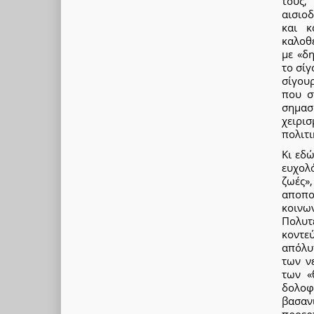
τους,
αισιο
και κ
καλοθ
με «δη
το σίγ
σίγου
που σ
σημασ
χειρισ
πολιτι
Κι εδ
ευχολ
ζωές
αποπο
κοινω
Πολυτ
κοντε
απόλυ
των ν
των «
δολοφ
βασαν