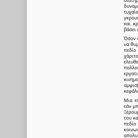
δυναμ
τυχαί
γκρου
και κ
βάσει 
Όσον 
να θυ
πεδίο
χάριτ
ελευθε
πολλο
εργατ
κινημ
αμφισ
κεφάλα
Μια ε
εάν μ
Ξέρουμ
του κ
πεδίο
κοινω
απολυτ