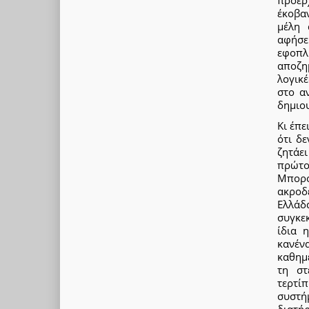
προερ
έκοβαν
μέλη 
αφήσε
εφοπλ
αποζη
λογικ
στο α
δημιου
Κι έπε
ότι δε
ζητάει
πρώτο 
Μπορο
ακροδ
Ελλάδ
συγκε
ίδια 
κανέν
καθημ
τη στ
τερτίπ
συστή
διατή