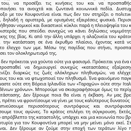
του, να προσέξει τις κινήσεις του και να προσπαθή
οποιήσει τα ανοιχτά και ζωντανά κοινωνικά πεδία. Δυστυ
οξο με τον Κουφοντίνα είναι πως δεν τον στηρίζει ο πολιτικ
, δηλαδή η αριστερά, με ορισμένες εξαιρέσεις φυσικά. Περισ
ήθησαν νομικοί και δικαστικοί κύκλοι παρά η πλειοψηφία του
ριστεράς που σπεύδει συνεχώς να κάνει δηλώσεις νομιμότητ
κης της βίας. Κι από την άλλη υπάρχει η αλαζονεία του κράτ
ί την κατάσταση σε ένα έκρυθμο πλαίσιο, έχοντας κατά ν
το έλεγχο των μμε. Μέσω της παγίδας που στήνει, προσπα
σει τον ολοκληρωτισμό της.
, δεν πρόκειται για χούντα ούτε για φασισμό. Πρόκειται για ένα
ροσπαθεί να δημιουργεί συνεχώς «καταστάσεις εξαίρεση
ενίζει διαρκώς τις ζωές ολόκληρων πληθυσμών, να ελέγχε
ους του και να φτωχοποιεί τον πληθυσμό. Ένα φαινόμενο παγκ
μαστε ούτε στη Βόρεια Ιρλανδία των «Ταραχών» ούτε στην Ιτα
βένιων χρόνων». Μπορούμε να σκιαγραφήσουμε όμως το περί
ατάστασης. Δεν ξέρουμε ποια θα είναι η έκβαση. Αν μας βρε
 πρέπει να φροντίσουμε να γίνει με τους καλύτερους δυνατούς
πνεύσουμε περισσότερους συντρόφους και συντρόφισσ
σουμε τους αγώνες. Το κράτος επιλέγει τη σύγκρουση. Εκτός
 απρόβλεπτο της καταστολής, υπάρχει και μια κοινωνία που βρ
τυρία για τον Κουφοντίνα μπορεί να μην μείνει μόνο εκεί. Σ
ίναι. Δεν ξέρουμε αν ζούμε στην εποχή των τεράτων λίγο 