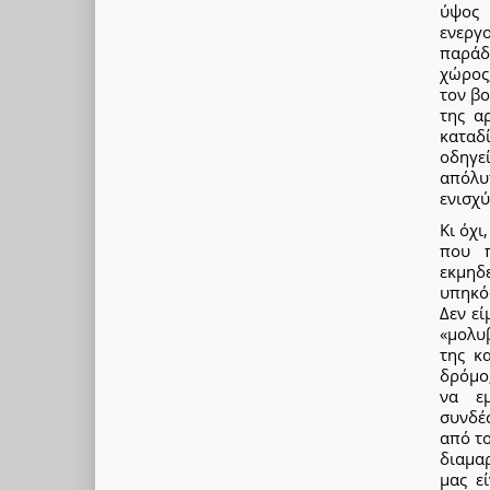
ύψος 
ενεργ
παράδ
χώρος
τον βο
της α
καταδί
οδηγε
απόλυ
ενισχύ
Κι όχι
που π
εκμηδ
υπηκό
Δεν εί
«μολυ
της κ
δρόμο,
να εμ
συνδέ
από το
διαμαρ
μας ε