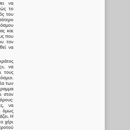
σει να
χώς το
ός του
σότερο
 κόσμου
ας και
ους που
ου τον
θεί να
 κράτος
ς», να
ι τους
όσμιο.
λία των
γραμμα
ι στον
 όρους·
ες, να
, όμως
άζει. Η
το χέρι
προτού