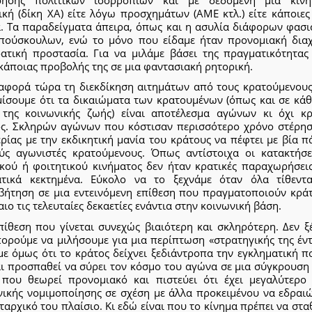
ική (δίκη ΧΑ) είτε λόγω προσχημάτων (ΑΜΕ κτλ.) είτε κάποιες
α. Τα παραδείγματα άπειρα, όπως και η ασυλία διάφορων φασι
πούσκουλων, ενώ το μόνο που είδαμε ήταν προνομιακή διαχ
ρατική προστασία. Για να μιλάμε βάσει της πραγματικότητας 
κάποιας προβολής της σε μια φαντασιακή ρητορική.
αφορά τώρα τη διεκδίκηση αιτημάτων από τους κρατούμενους
μίσουμε ότι τα δικαιώματα των κρατουμένων (όπως και σε κάθ
 της κοινωνικής ζωής) είναι αποτέλεσμα αγώνων κι όχι κρ
ος. Σκληρών αγώνων που κόστισαν περισσότερο χρόνο στέρησ
ρίας με την εκδικητική μανία του κράτους να πέφτει με βία 
ύς αγωνιστές κρατούμενους. Όπως αντίστοιχα οι κατακτήσε
ικού ή φοιτητικού κινήματος δεν ήταν κρατικές παραχωρήσεις
ατικά κεκτημένα. Εύκολο να το ξεχνάμε όταν όλα τίθεντ
βήτηση σε μια εντεινόμενη επίθεση που πραγματοποιούν κράτ
ιο τις τελευταίες δεκαετίες ενάντια στην κοινωνική βάση.
πίθεση που γίνεται συνεχώς βιαιότερη και σκληρότερη. Δεν ξ
πορούμε να μιλήσουμε για μια περίπτωση «στρατηγικής της έντ
ε όμως ότι το κράτος δείχνει ξεδιάντροπα την εγκληματική π
αι προσπαθεί να σύρει τον κόσμο του αγώνα σε μια σύγκρουση 
 που θεωρεί προνομιακό και πιστεύει ότι έχει μεγαλύτερο
νικής νομιμοποίησης σε σχέση με άλλα προκειμένου να εδραιώ
αρχικό του πλαίσιο. Κι εδώ είναι που το κίνημα πρέπει να στα