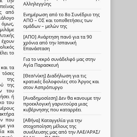
αι την
Αλληλεγγύης
πείνας
ης από
Ενημέρωση από το 8ο Συνέδριο της
ιάλογο
ΑΠΟ – ΟΣ και τοποθετήσεις των
ι όμως,
ομάδων – μελών της
 μιλάμε
ιτικής
[ΑΠΟ] Ανάρτηση πανό για τα 90
 έχουν
χρόνια από την Ισπανική
ολικός
Επανάσταση
έλει το
Για το νεκρό συνάδελφό μας στην
Αγία Παρασκευή
και τα
 τόσες
[Θεσ/νίκη] Διαδήλωση για τις
, της
κρατικές δολοφονίες στο Άργος και
ού της
στον Ασπρόπυργο
ων του
ήσει ή
[Αναδημοσίεση] Δεν θα κανουμε την
κο του
προεκλογική γαρνιτούρα μιας
μέρους
κυβέρνησης που καταρρέει
ακτήρα
ων που
[Αθήνα] Καταγγελία για την
με για
στοχοποίηση μέλους της
ία και
συνέλευσης μας από την ΛΑΕ/ΑΡΑΣ/