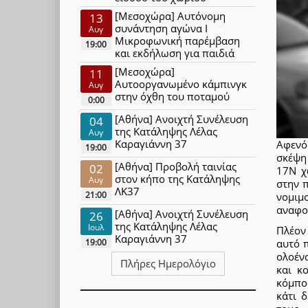
[Μεσοχώρα] Αυτόνομη
13
συνάντηση αγώνα Ι
Αυγ
Μικροφωνική παρέμβαση
19:00
και εκδήλωση για παιδιά
[Μεσοχώρα]
11
Αυτοοργανωμένο κάμπινγκ
Αυγ
στην όχθη του ποταμού
0:00
[Αθήνα] Ανοιχτή Συνέλευση
04
της Κατάληψης Λέλας
Αυγ
Καραγιάννη 37
Αφενό
19:00
σκέψη
[Αθήνα] Προβολή ταινίας
02
17Ν χ
στον κήπο της Κατάληψης
Αυγ
στην 
ΛΚ37
21:00
νομιμ
αναφορ
[Αθήνα] Ανοιχτή Συνέλευση
26
της Κατάληψης Λέλας
Ιουλ
Πλέον
Καραγιάννη 37
19:00
αυτό 
ολοένα
Πλήρες Ημερολόγιο
και κ
κόμπο
κάτι 