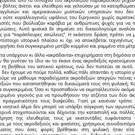
χόμενοι από τα σπλάχνα του ακροδεξιού παρακρατικού μηχαν
 βόλτες άνετοι και ελεύθεροι και γελούσαν με τα κατορθώματ
αγγλικών και αμερικανικών μυστικών υπηρεσιών που δεν
ι ούτε κοραλλιογενείς υφάλους του Ειρηνικού χωρίς αιματοκύ
ιστές που βούλιαζαν καράβια με ανθρώπινες ψυχές για να 
μιώσεις. Αυτό φυσικά δε σημαίνει οτι δικαιολογούμε αναλύσε
ές για “παράπλευρες απώλειες”. Η εκάστοτε δράση πρέπει να μ
ντίστοιχο ιστορικό πλαίσιο κι όχι να αποκόβεται τεχνηέντως 
ργήσει ένα συγκεκριμένο μοτίβο κομμένο και ραμμένο στα μέτρ
ιτα υπάρχουν κι άλλα «ακράδαντα» επιχειρήματα στη δημόσια 
ν θα γινόταν το ίδιο αν το έκανε ένας ακροδεξιός κρατούμενο
 τη βοήθεια του αστικού κράτους, ενώ δεν πιστεύει σε αυτό.
δεν έχουμε να πούμε πολλά, καθώς πάλι απαντάει η ιστορία γ
ύμε να μάθουμε παραδείγματα ακροδεξιών απεργών πείνας 
εξιών που καταπατήθηκαν τα δικαιώματά τους στη φυλακή; Κα
α συγκεκριμένα; Όσο κι προσπαθούν να εκμεταλλευτούν ακόμα 
κριμένο γεγονός για να προωθήσουν την ατζέντα των δύο άκ
η πραγματικότητα τους διαψεύδει. Γιατί με κανέναν τρόπο 
α νοητικό άλμα δεν μπορεί να υπάρξει σύγκριση των αγωνιστ
ερινά στοχοποιούνται και δέχονται την καταστολή και πολλές
έρηση της ελευθερίας τους με εκατοντάδες ευφάνταστα 
ια, με τους ακροδεξιούς και φασίστες, χρήσιμους συνοδοιπόρ
ματος που όσες φορές βρέθηκαν στη φυλακή ήταν είτ
ρησης πολιτικών ισορροπιών και με δεδομένη μια κινη