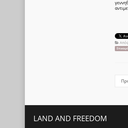
γεννη
αντιμε
Απόψ
Επικαιρ
Πρ
LAND AND FREEDOM