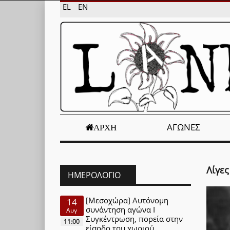
EL
EN
ΑΓΏΝΕΣ
ΑΡΧΉ
Λίγες
ΗΜΕΡΟΛΌΓΙΟ
[Μεσοχώρα] Αυτόνομη
14
συνάντηση αγώνα Ι
Αυγ
Συγκέντρωση, πορεία στην
11:00
είσοδο του χωριού