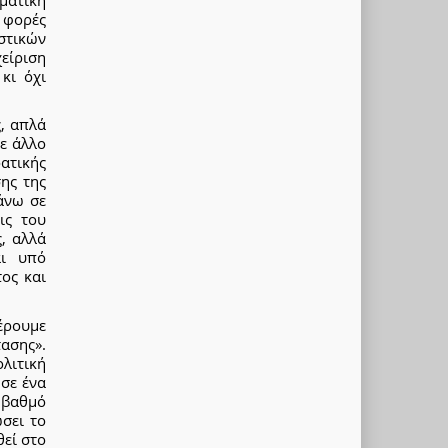
 φορές
στικών
είριση
κι όχι
, απλά
ε άλλο
ατικής
ης της
πάνω σε
ις του
, αλλά
αι υπό
ος και
έρουμε
ασης».
ολιτική
σε ένα
 βαθμό
σει το
θεί στο