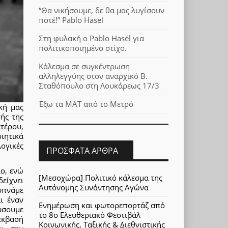
“Θα νικήσουμε, δε θα μας λυγίσουν
ποτέ!” Pablo Hasel
Στη φυλακή ο Pablo Hasél για
πολιτικοποιημένο στίχο.
Κάλεσμα σε συγκέντρωση
αλληλεγγύης στον αναρχικό Β.
Σταθόπουλο στη Λουκάρεως 17/3
Έξω τα ΜΑΤ από το Μετρό
κή μας
ής της
τέρου,
ιητικά
ογικές
ΠΡΌΣΦΑΤΑ ΆΡΘΡΑ
ο, ενώ
[Μεσοχώρα] Πολιτικό κάλεσμα της
είχνει
Αυτόνομης Συνάντησης Αγώνα
ξυπνάμε
ι έναν
Ενημέρωση και φωτορεπορτάζ από
ύσουμε
το 8ο Ελευθεριακό Φεστιβάλ
έκβασή
Κοινωνικής, Ταξικής & Διεθνιστικής