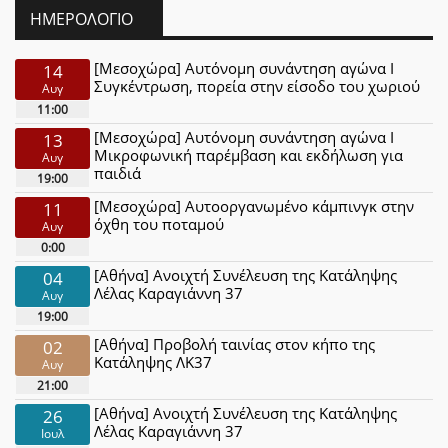
ΗΜΕΡΟΛΌΓΙΟ
[Μεσοχώρα] Αυτόνομη συνάντηση αγώνα Ι
14
Συγκέντρωση, πορεία στην είσοδο του χωριού
Αυγ
11:00
[Μεσοχώρα] Αυτόνομη συνάντηση αγώνα Ι
13
Μικροφωνική παρέμβαση και εκδήλωση για
Αυγ
παιδιά
19:00
[Μεσοχώρα] Αυτοοργανωμένο κάμπινγκ στην
11
όχθη του ποταμού
Αυγ
0:00
[Αθήνα] Ανοιχτή Συνέλευση της Κατάληψης
04
Λέλας Καραγιάννη 37
Αυγ
19:00
[Αθήνα] Προβολή ταινίας στον κήπο της
02
Κατάληψης ΛΚ37
Αυγ
21:00
[Αθήνα] Ανοιχτή Συνέλευση της Κατάληψης
26
Λέλας Καραγιάννη 37
Ιουλ