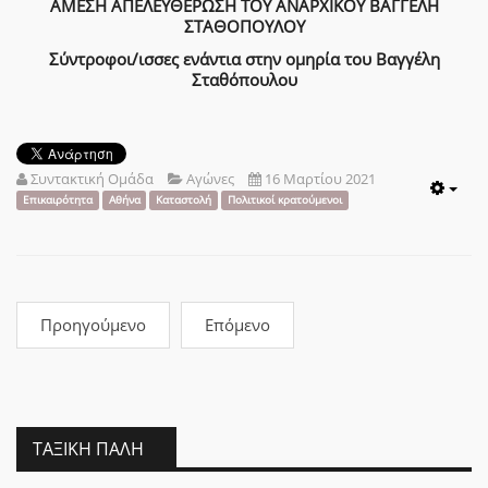
ΑΜΕΣΗ ΑΠΕΛΕΥΘΕΡΩΣΗ ΤΟΥ ΑΝΑΡΧΙΚΟΥ ΒΑΓΓΕΛΗ
ΣΤΑΘΟΠΟΥΛΟΥ
Σύντροφοι/ισσες ενάντια στην ομηρία του Βαγγέλη
Σταθόπουλου
Συντακτική Ομάδα
Αγώνες
16 Μαρτίου 2021
Emp
Επικαιρότητα
Αθήνα
Καταστολή
Πολιτικοί κρατούμενοι
Προηγούμενο
Επόμενο
ΤΑΞΙΚΉ ΠΆΛΗ