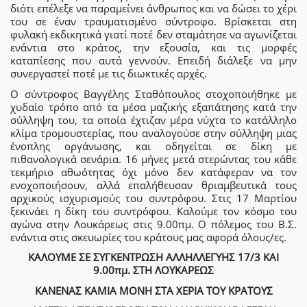
διότι επέλεξε να παραμείνει άνθρωπος και να δώσει το χέρι
του σε έναν τραυματισμένο σύντροφο. Βρίσκεται στη
φυλακή εκδικητικά γιατί ποτέ δεν σταμάτησε να αγωνίζεται
ενάντια στο κράτος, την εξουσία, και τις μορφές
καταπίεσης που αυτά γεννούν. Επειδή διάλεξε να μην
συνεργαστεί ποτέ με τις διωκτικές αρχές.
Ο σύντροφος Βαγγέλης Σταθόπουλος στοχοποιήθηκε με
χυδαίο τρόπο από τα μέσα μαζικής εξαπάτησης κατά την
σύλληψη του, τα οποία έχτιζαν μέρα νύχτα το κατάλληλο
κλίμα τρομουστερίας, που αναλογούσε στην σύλληψη μιας
ένοπλης οργάνωσης, και οδηγείται σε δίκη με
πιθανολογικά σενάρια. 16 μήνες μετά στερώντας του κάθε
τεκμήριο αθωότητας όχι μόνο δεν κατάφεραν να τον
ενοχοποιήσουν, αλλά επαλήθευσαν θριαμβευτικά τους
αρχικούς ισχυρισμούς του συντρόφου. Στις 17 Μαρτίου
ξεκινάει η δίκη του συντρόφου. Καλούμε τον κόσμο του
αγώνα στην Λουκάρεως στις 9.00πμ. Ο πόλεμος του Β.Σ.
ενάντια στις σκευωρίες του κράτους μας αφορά όλους/ες.
ΚΑΛΟΥΜΕ ΣΕ ΣΥΓΚΕΝΤΡΩΣΗ ΑΛΛΗΛΛΕΓΥΗΣ 17/3 ΚΑΙ
9.00πμ. ΣΤΗ ΛΟΥΚΑΡΕΩΣ
ΚΑΝΕΝΑΣ ΚΑΜΙΑ ΜΟΝΗ ΣΤΑ ΧΕΡΙΑ ΤΟΥ ΚΡΑΤΟΥΣ