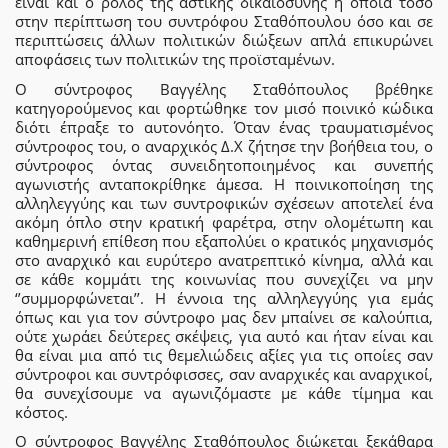
είναι και ο ρόλος της αστικής δικαιοσύνης η οποία τόσο
στην περίπτωση του συντρόφου Σταθόπουλου όσο και σε
περιπτώσεις άλλων πολιτικών διώξεων απλά επικυρώνει
αποφάσεις των πολιτικών της προϊσταμένων.
Ο σύντροφος Βαγγέλης Σταθόπουλος βρέθηκε
κατηγορούμενος και φορτώθηκε τον μισό ποινικό κώδικα
διότι έπραξε το αυτονόητο. Όταν ένας τραυματισμένος
σύντροφος του, ο αναρχικός Δ.Χ ζήτησε την βοήθεια του, ο
σύντροφος όντας συνειδητοποιημένος και συνεπής
αγωνιστής ανταποκρίθηκε άμεσα. Η ποινικοποίηση της
αλληλεγγύης και των συντροφικών σχέσεων αποτελεί ένα
ακόμη όπλο στην κρατική φαρέτρα, στην ολομέτωπη και
καθημερινή επίθεση που εξαπολύει ο κρατικός μηχανισμός
στο αναρχικό και ευρύτερο ανατρεπτικό κίνημα, αλλά και
σε κάθε κομμάτι της κοινωνίας που συνεχίζει να μην
‘’συμμορφώνεται’’. Η έννοια της αλληλεγγύης για εμάς
όπως και για τον σύντροφο μας δεν μπαίνει σε καλούπια,
ούτε χωράει δεύτερες σκέψεις, για αυτό και ήταν είναι και
θα είναι μια από τις θεμελιώδεις αξίες για τις οποίες σαν
σύντροφοι και συντρόφισσες, σαν αναρχικές και αναρχικοί,
θα συνεχίσουμε να αγωνιζόμαστε με κάθε τίμημα και
κόστος.
Ο σύντροφος Βαγγέλης Σταθόπουλος διώκεται ξεκάθαρα