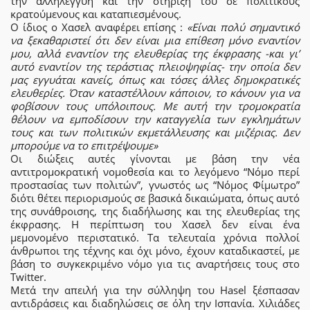
την αλληλεγγύη και την στήριξή του σε πολιτικούς
κρατούμενους και καταπιεσμένους.
Ο ίδιος o Χασελ αναφέρει επίσης :
«Είναι πολύ σημαντικό
να ξεκαθαριστεί ότι δεν είναι μια επίθεση μόνο εναντίον
μου, αλλά εναντίον της ελευθερίας της έκφρασης -και γι’
αυτό εναντίον της τεράστιας πλειοψηφίας- την οποία δεν
μας εγγυάται κανείς, όπως και τόσες άλλες δημοκρατικές
ελευθερίες. Όταν καταστέλλουν κάποιον, το κάνουν για να
φοβίσουν τους υπόλοιπους. Με αυτή την τρομοκρατία
θέλουν να εμποδίσουν την καταγγελία των εγκλημάτων
τους και των πολιτικών εκμετάλλευσης και μιζέριας. Δεν
μπορούμε να το επιτρέψουμε»
Οι διώξεις αυτές γίνονται με βάση την νέα
αντιτρομοκρατική νομοθεσία και το λεγόμενο “Νόμο περί
προστασίας των πολιτών”, γνωστός ως “Νόμος Φίμωτρο”
διότι θέτει περιορισμούς σε βασικά δικαιώματα, όπως αυτό
της συνάθροισης, της διαδήλωσης και της ελευθερίας της
έκφρασης. Η περίπτωση του Χασελ δεν είναι ένα
μεμονομένο περιστατικό. Τα τελευταία χρόνια πολλοί
άνθρωποι της τέχνης και όχι μόνο, έχουν καταδικαστεί, με
βάση το συγκεκριμένο νόμο για τις αναρτήσεις τους στο
Twitter.
Μετά την απειλή για την σύλληψη του Hasel ξέσπασαν
αντιδράσεις και διαδηλώσεις σε όλη την Ισπανία. Χιλιάδες