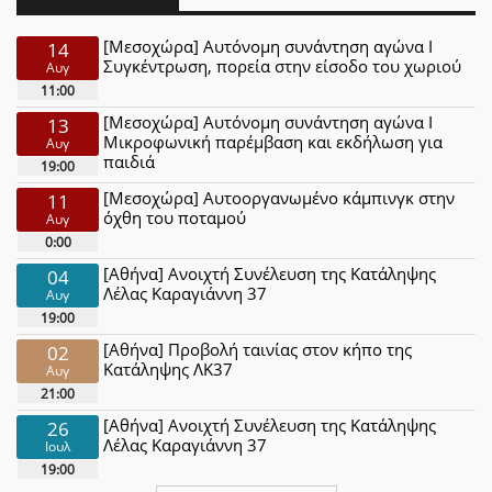
[Μεσοχώρα] Αυτόνομη συνάντηση αγώνα Ι
14
Συγκέντρωση, πορεία στην είσοδο του χωριού
Αυγ
11:00
[Μεσοχώρα] Αυτόνομη συνάντηση αγώνα Ι
13
Μικροφωνική παρέμβαση και εκδήλωση για
Αυγ
παιδιά
19:00
[Μεσοχώρα] Αυτοοργανωμένο κάμπινγκ στην
11
όχθη του ποταμού
Αυγ
0:00
[Αθήνα] Ανοιχτή Συνέλευση της Κατάληψης
04
Λέλας Καραγιάννη 37
Αυγ
19:00
[Αθήνα] Προβολή ταινίας στον κήπο της
02
Κατάληψης ΛΚ37
Αυγ
21:00
[Αθήνα] Ανοιχτή Συνέλευση της Κατάληψης
26
Λέλας Καραγιάννη 37
Ιουλ
19:00