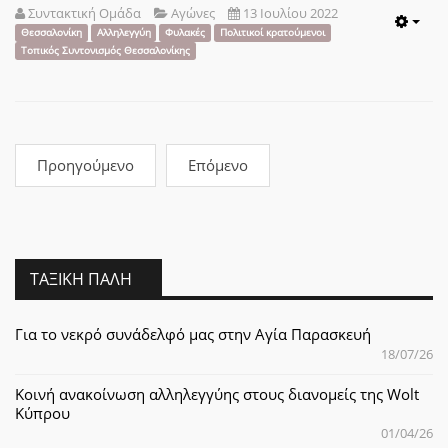
Συντακτική Ομάδα
Αγώνες
13 Ιουλίου 2022
Emp
Θεσσαλονίκη
Αλληλεγγύη
Φυλακές
Πολιτικοί κρατούμενοι
Τοπικός Συντονισμός Θεσσαλονίκης
Προηγούμενο
Επόμενο
ΤΑΞΙΚΉ ΠΆΛΗ
Για το νεκρό συνάδελφό μας στην Αγία Παρασκευή
18/07/26
Κοινή ανακοίνωση αλληλεγγύης στους διανομείς της Wolt
Κύπρου
01/04/26