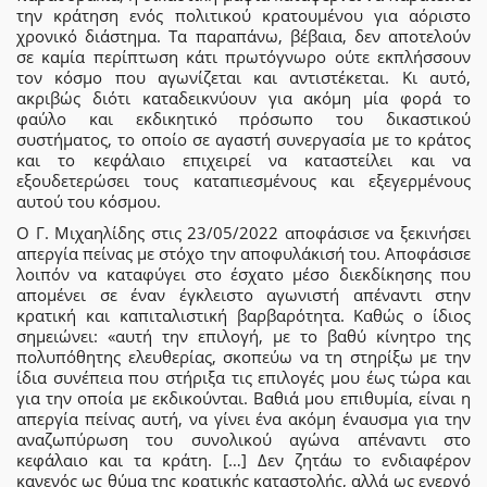
την κράτηση ενός πολιτικού κρατουμένου για αόριστο
χρονικό διάστημα. Τα παραπάνω, βέβαια, δεν αποτελούν
σε καμία περίπτωση κάτι πρωτόγνωρο ούτε εκπλήσσουν
τον κόσμο που αγωνίζεται και αντιστέκεται. Κι αυτό,
ακριβώς διότι καταδεικνύουν για ακόμη μία φορά το
φαύλο και εκδικητικό πρόσωπο του δικαστικού
συστήματος, το οποίο σε αγαστή συνεργασία με το κράτος
και το κεφάλαιο επιχειρεί να καταστείλει και να
εξουδετερώσει τους καταπιεσμένους και εξεγερμένους
αυτού του κόσμου.
Ο Γ. Μιχαηλίδης στις 23/05/2022 αποφάσισε να ξεκινήσει
απεργία πείνας με στόχο την αποφυλάκισή του. Αποφάσισε
λοιπόν να καταφύγει στο έσχατο μέσο διεκδίκησης που
απομένει σε έναν έγκλειστο αγωνιστή απέναντι στην
κρατική και καπιταλιστική βαρβαρότητα. Καθώς ο ίδιος
σημειώνει: «αυτή την επιλογή, με το βαθύ κίνητρο της
πολυπόθητης ελευθερίας, σκοπεύω να τη στηρίξω με την
ίδια συνέπεια που στήριξα τις επιλογές μου έως τώρα και
για την οποία με εκδικούνται. Βαθιά μου επιθυμία, είναι η
απεργία πείνας αυτή, να γίνει ένα ακόμη έναυσμα για την
αναζωπύρωση του συνολικού αγώνα απέναντι στο
κεφάλαιο και τα κράτη. […] Δεν ζητάω το ενδιαφέρον
κανενός ως θύμα της κρατικής καταστολής, αλλά ως ενεργό