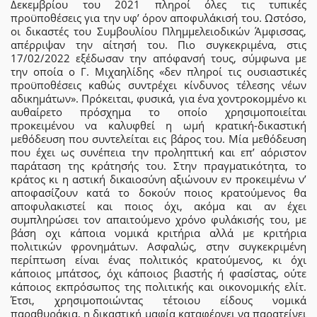
Δεκεμβρίου του 2021 πληροί όλες τις τυπικές
προϋποθέσεις για την υφ’ όρον αποφυλάκισή του. Ωστόσο,
οι δικαστές του Συμβουλίου Πλημμελειοδικών Άμφισσας,
απέρριψαν την αίτησή του. Πιο συγκεκριμένα, στις
17/02/2022 εξέδωσαν την απόφανσή τους, σύμφωνα με
την οποία ο Γ. Μιχαηλίδης «δεν πληροί τις ουσιαστικές
προϋποθέσεις καθώς συντρέχει κίνδυνος τέλεσης νέων
αδικημάτων». Πρόκειται, φυσικά, για ένα χοντροκομμένο κι
αυθαίρετο πρόσχημα το οποίο χρησιμοποιείται
προκειμένου να καλυφθεί η ωμή κρατική-δικαστική
μεθόδευση που συντελείται εις βάρος του. Μία μεθόδευση
που έχει ως συνέπεια την προληπτική και επ’ αόριστον
παράταση της κράτησής του. Στην πραγματικότητα, το
κράτος κι η αστική δικαιοσύνη αξιώνουν εν προκειμένω ν’
αποφασίζουν κατά το δοκούν ποιος κρατούμενος θα
αποφυλακιστεί και ποιος όχι, ακόμα και αν έχει
συμπληρώσει τον απαιτούμενο χρόνο φυλάκισής του, με
βάση οχι κάποια νομικά κριτήρια αλλά με κριτήρια
πολιτικών φρονημάτων. Ασφαλώς, στην συγκεκριμένη
περίπτωση είναι ένας πολιτικός κρατούμενος, κι όχι
κάποιος μπάτσος, όχι κάποιος βιαστής ή φασίστας, ούτε
κάποιος εκπρόσωπος της πολιτικής και οικονομικής ελίτ.
Έτσι, χρησιμοποιώντας τέτοιου είδους νομικά
παραθυράκια, η δικαστική μαφία καταφέρνει να παρατείνει