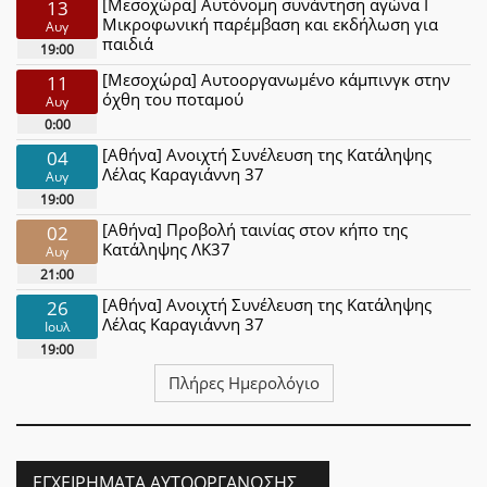
[Μεσοχώρα] Αυτόνομη συνάντηση αγώνα Ι
13
Μικροφωνική παρέμβαση και εκδήλωση για
Αυγ
παιδιά
19:00
[Μεσοχώρα] Αυτοοργανωμένο κάμπινγκ στην
11
όχθη του ποταμού
Αυγ
0:00
[Αθήνα] Ανοιχτή Συνέλευση της Κατάληψης
04
Λέλας Καραγιάννη 37
Αυγ
19:00
[Αθήνα] Προβολή ταινίας στον κήπο της
02
Κατάληψης ΛΚ37
Αυγ
21:00
[Αθήνα] Ανοιχτή Συνέλευση της Κατάληψης
26
Λέλας Καραγιάννη 37
Ιουλ
19:00
Πλήρες Ημερολόγιο
ΕΓΧΕΙΡΉΜΑΤΑ ΑΥΤΟΟΡΓΆΝΩΣΗΣ