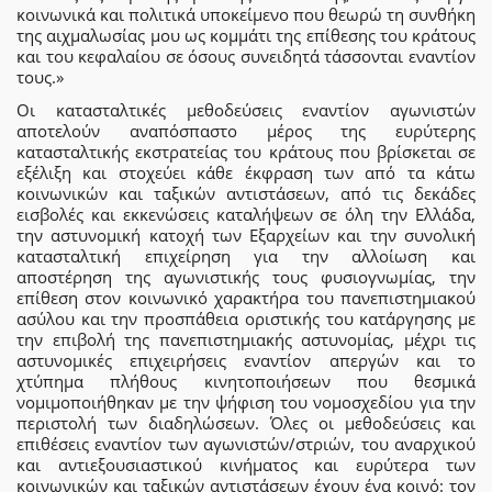
κοινωνικά και πολιτικά υποκείμενο που θεωρώ τη συνθήκη
της αιχμαλωσίας μου ως κομμάτι της επίθεσης του κράτους
και του κεφαλαίου σε όσους συνειδητά τάσσονται εναντίον
τους.»
Οι κατασταλτικές μεθοδεύσεις εναντίον αγωνιστών
αποτελούν αναπόσπαστο μέρος της ευρύτερης
κατασταλτικής εκστρατείας του κράτους που βρίσκεται σε
εξέλιξη και στοχεύει κάθε έκφραση των από τα κάτω
κοινωνικών και ταξικών αντιστάσεων, από τις δεκάδες
εισβολές και εκκενώσεις καταλήψεων σε όλη την Ελλάδα,
την αστυνομική κατοχή των Εξαρχείων και την συνολική
κατασταλτική επιχείρηση για την αλλοίωση και
αποστέρηση της αγωνιστικής τους φυσιογνωμίας, την
επίθεση στον κοινωνικό χαρακτήρα του πανεπιστημιακού
ασύλου και την προσπάθεια οριστικής του κατάργησης με
την επιβολή της πανεπιστημιακής αστυνομίας, μέχρι τις
αστυνομικές επιχειρήσεις εναντίον απεργών και το
χτύπημα πλήθους κινητοποιήσεων που θεσμικά
νομιμοποιήθηκαν με την ψήφιση του νομοσχεδίου για την
περιστολή των διαδηλώσεων. Όλες οι μεθοδεύσεις και
επιθέσεις εναντίον των αγωνιστών/στριών, του αναρχικού
και αντιεξουσιαστικού κινήματος και ευρύτερα των
κοινωνικών και ταξικών αντιστάσεων έχουν ένα κοινό: τον