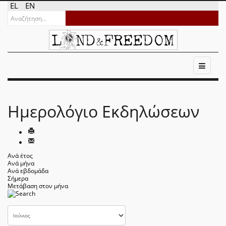
EL
EN
Ημερολόγιο Εκδηλώσεων
Ανά έτος
Ανά μήνα
Ανά εβδομάδα
Σήμερα
Μετάβαση στον μήνα