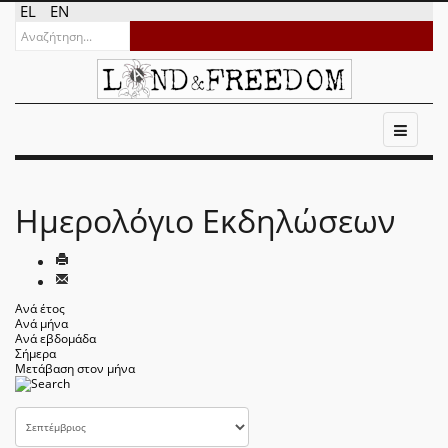
EL
EN
Ημερολόγιο Εκδηλώσεων
Ανά έτος
Ανά μήνα
Ανά εβδομάδα
Σήμερα
Μετάβαση στον μήνα