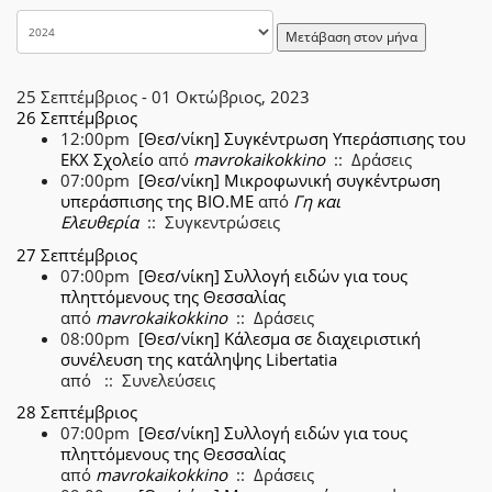
Μετάβαση στον μήνα
25 Σεπτέμβριος - 01 Οκτώβριος, 2023
26 Σεπτέμβριος
12:00pm
[Θεσ/νίκη] Συγκέντρωση Υπεράσπισης του
ΕΚΧ Σχολείο
από
mavrokaikokkino
:: Δράσεις
07:00pm
[Θεσ/νίκη] Μικροφωνική συγκέντρωση
υπεράσπισης της ΒΙΟ.ΜΕ
από
Γη και
Ελευθερία
:: Συγκεντρώσεις
27 Σεπτέμβριος
07:00pm
[Θεσ/νίκη] Συλλογή ειδών για τους
πληττόμενους της Θεσσαλίας
από
mavrokaikokkino
:: Δράσεις
08:00pm
[Θεσ/νίκη] Κάλεσμα σε διαχειριστική
συνέλευση της κατάληψης Libertatia
από
:: Συνελεύσεις
28 Σεπτέμβριος
07:00pm
[Θεσ/νίκη] Συλλογή ειδών για τους
πληττόμενους της Θεσσαλίας
από
mavrokaikokkino
:: Δράσεις