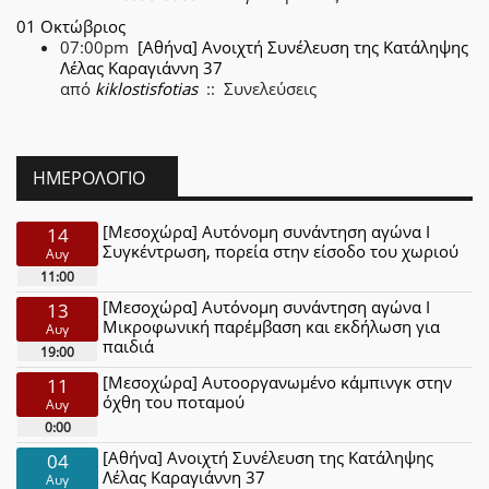
01 Οκτώβριος
07:00pm
[Αθήνα] Ανοιχτή Συνέλευση της Κατάληψης
Λέλας Καραγιάννη 37
από
kiklostisfotias
:: Συνελεύσεις
ΗΜΕΡΟΛΌΓΙΟ
[Μεσοχώρα] Αυτόνομη συνάντηση αγώνα Ι
14
Συγκέντρωση, πορεία στην είσοδο του χωριού
Αυγ
11:00
[Μεσοχώρα] Αυτόνομη συνάντηση αγώνα Ι
13
Μικροφωνική παρέμβαση και εκδήλωση για
Αυγ
παιδιά
19:00
[Μεσοχώρα] Αυτοοργανωμένο κάμπινγκ στην
11
όχθη του ποταμού
Αυγ
0:00
[Αθήνα] Ανοιχτή Συνέλευση της Κατάληψης
04
Λέλας Καραγιάννη 37
Αυγ