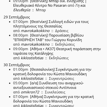
09:00pm
[Θεσ/νίκη] Μπαρ οικ. ενίσχυσης |
Ελευθεριακό Κέντρο No Pasaran
από
Γη και
Ελευθερία
:: Μπαρ
29 Σεπτέμβριος
07:00pm
[Θεσ/νίκη] Συλλογή ειδών για τους
πληττόμενους της Θεσσαλίας
από
mavrokaikokkino
:: Δράσεις
08:00pm
[Θεσ/νίκη] Παρουσίαση βιβλίου
"ΕΠΙΧΕΙΡΗΣΗ ΤΑΒ" του Γιώργου Κορινίδη
από
mavrokaikokkino
:: Εκδηλώσεις
09:00pm
[Αθήνα • ΛΚ37] Θεατρική παράσταση στην
ταράτσα της Κατάληψης
από
kiklostisfotias
:: Εκδηλώσεις
30 Σεπτέμβριος
01:00pm
[Θεσσαλονίκη] Συγκέντρωση για την
κρατική δολοφονία του Κώστα Μανιουδάκη
από
kiklostisfotias
:: Συγκεντρώσεις
05:00pm
[α/α] Συνέλευση του αναρχικού-
αντιεξουσιαστικού στεκιού Αντίπνοια
από
omikron72
:: Συνελεύσεις
07:00pm
[Αθήνα] Συγκέντρωση για την κρατική
δολοφονία του Κώστα Μανιουδάκη
από
kiklostisfotias
:: Συγκεντρώσεις