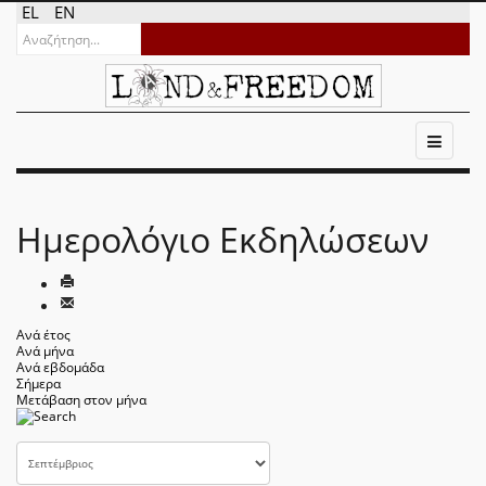
EL
EN
Ημερολόγιο Εκδηλώσεων
Ανά έτος
Ανά μήνα
Ανά εβδομάδα
Σήμερα
Μετάβαση στον μήνα