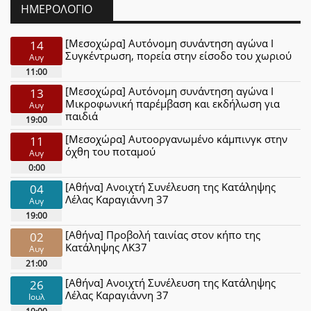
ΗΜΕΡΟΛΌΓΙΟ
[Μεσοχώρα] Αυτόνομη συνάντηση αγώνα Ι
14
Συγκέντρωση, πορεία στην είσοδο του χωριού
Αυγ
11:00
[Μεσοχώρα] Αυτόνομη συνάντηση αγώνα Ι
13
Μικροφωνική παρέμβαση και εκδήλωση για
Αυγ
παιδιά
19:00
[Μεσοχώρα] Αυτοοργανωμένο κάμπινγκ στην
11
όχθη του ποταμού
Αυγ
0:00
[Αθήνα] Ανοιχτή Συνέλευση της Κατάληψης
04
Λέλας Καραγιάννη 37
Αυγ
19:00
[Αθήνα] Προβολή ταινίας στον κήπο της
02
Κατάληψης ΛΚ37
Αυγ
21:00
[Αθήνα] Ανοιχτή Συνέλευση της Κατάληψης
26
Λέλας Καραγιάννη 37
Ιουλ