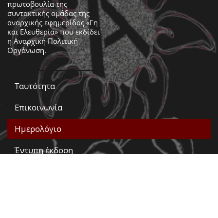
πρωτοβουλία της
συντακτικής ομάδας της
αναρχικής εφημερίδας «Γη
και Ελευθερία» που εκδίδει
η
Αναρχική Πολιτική
Οργάνωση
.
Ταυτότητα
Επικοινωνία
Ημερολόγιο
Έντυπη έκδοση
Βίντεο
Γη & Ελευθερία
RSS
Atom