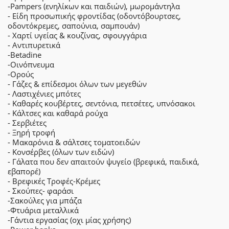
-Pampers (ενηλίκων και παιδιών), μωρομάντηλα
- Είδη προσωπικής φροντίδας (οδοντόβουρτσες,
οδοντόκρεμες, σαπούνια, σαμπουάν)
- Χαρτί υγείας & κουζίνας, σφουγγάρια
- Αντιπυρετικά
-Betadine
-Οινόπνευμα
-Ορούς
- Γάζες & επίδεσμοι όλων των μεγεθών
- Λαστιχένιες μπότες
- Καθαρές κουβέρτες, σεντόνια, πετσέτες, υπνόσακοι
- Κάλτσες και καθαρά ρούχα
- Σερβιέτες
- Ξηρή τροφή
- Μακαρόνια & σάλτσες τοματοειδών
- Κονσέρβες (όλων των ειδών)
- Γάλατα που δεν απαιτούν ψυγείο (βρεφικά, παιδικά,
εβαπορέ)
- Βρεφικές Τροφές-Κρέμες
- Σκούπες- φαράσι
-Σακούλες για μπάζα
-Φτυάρια μεταλλικά
-Γάντια εργασίας (οχι μίας χρήσης)