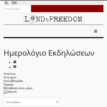
EL
EN
Ημερολόγιο Εκδηλώσεων
Ανά έτος
Ανά μήνα
Ανά εβδομάδα
Σήμερα
Μετάβαση στον μήνα