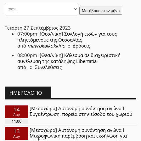
Μετάβαση στον μήνα
Τετάρτη 27 Σεπτέμβριος 2023
07:00pm
[Θεσ/νίκη] Συλλογή ειδών για τους
πληττόμενους της Θεσσαλίας
από
mavrokaikokkino
:: Δράσεις
08:00pm
[Θεσ/νίκη] Κάλεσμα σε διαχειριστική
συνέλευση της κατάληψης Libertatia
από
:: Συνελεύσεις
ΗΜΕΡΟΛΌΓΙΟ
[Μεσοχώρα] Αυτόνομη συνάντηση αγώνα Ι
14
Συγκέντρωση, πορεία στην είσοδο του χωριού
Αυγ
11:00
[Μεσοχώρα] Αυτόνομη συνάντηση αγώνα Ι
13
Μικροφωνική παρέμβαση και εκδήλωση για
Αυγ