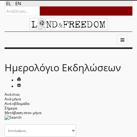
EL
EN
Ημερολόγιο Εκδηλώσεων
Ανά έτος
Ανά μήνα
Ανά εβδομάδα
Σήμερα
Μετάβαση στον μήνα