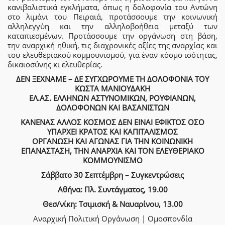
κανιβαλιστικά εγκλήματα, όπως η δολοφονία του Αντώνη
στο λιμάνι του Πειραιά, προτάσσουμε την κοινωνική
αλληλεγγύη και την αλληλοβοήθεια μεταξύ των
καταπιεσμένων. Προτάσσουμε την οργάνωση στη βάση,
την αναρχική ηθική, τις διαχρονικές αξίες της αναρχίας και
του ελευθεριακού κομμουνισμού, για έναν κόσμο ισότητας,
δικαιοσύνης κι ελευθερίας.
ΔΕΝ ΞΕΧΝΑΜΕ – ΔΕ ΣΥΓΧΩΡΟΥΜΕ ΤΗ ΔΟΛΟΦΟΝΙΑ ΤΟΥ
ΚΩΣΤΑ ΜΑΝΙΟΥΔΑΚΗ
ΕΛ.ΑΣ. ΕΛΛΗΝΩΝ ΑΣΤΥΝΟΜΙΚΩΝ, ΡΟΥΦΙΑΝΩΝ,
ΔΟΛΟΦΟΝΩΝ ΚΑΙ ΒΑΣΑΝΙΣΤΩΝ
ΚΑΝΕΝΑΣ ΑΛΛΟΣ ΚΟΣΜΟΣ ΔΕΝ ΕΙΝΑΙ ΕΦΙΚΤΟΣ ΟΣΟ
ΥΠΑΡΧΕΙ ΚΡΑΤΟΣ ΚΑΙ ΚΑΠΙΤΑΛΙΣΜΟΣ
ΟΡΓΑΝΩΣΗ ΚΑΙ ΑΓΩΝΑΣ ΓΙΑ ΤΗΝ ΚΟΙΝΩΝΙΚΗ
ΕΠΑΝΑΣΤΑΣΗ, ΤΗΝ ΑΝΑΡΧΙΑ ΚΑΙ ΤΟΝ ΕΛΕΥΘΕΡΙΑΚΟ
ΚΟΜΜΟΥΝΙΣΜΟ
Σάββατο 30 Σεπτέμβρη – Συγκεντρώσεις
Αθήνα: Πλ. Συντάγματος, 19.00
Θεσ/νίκη: Τσιμισκή & Ναυαρίνου, 13.00
Αναρχική Πολιτική Οργάνωση | Ομοσπονδία