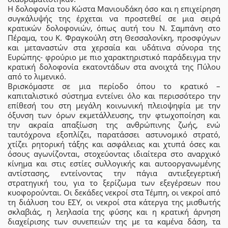
Η δολοφονία του Κώστα Μανιουδάκη όσο και η επιχείρηση
συγκάλυψής της έρχεται να προστεθεί σε μια σειρά
κρατικών δολοφονιών, όπως αυτή του Ν. Σαμπάνη στο
Πέραμα, του Κ. Φραγκούλη στη Θεσσαλονίκη, προσφύγων
και μεταναστών στα χερσαία και υδάτινα σύνορα της
Ευρώπης- φρούριο με πιο χαρακτηριστικό παράδειγμα την
κρατική δολοφονία εκατοντάδων στα ανοιχτά της Πύλου
από το λιμενικό.
Βρισκόμαστε σε μια περίοδο όπου το κρατικό –
καπιταλιστικό σύστημα εντείνει όλο και περισσότερο την
επίθεσή του στη μεγάλη κοινωνική πλειοψηφία με την
όξυνση των όρων εκμετάλλευσης, την φτωχοποίηση και
την ακραία απαξίωση της ανθρώπινης ζωής, ενώ
ταυτόχρονα εξοπλίζει, παρατάσσει αστυνομικό στρατό,
χτίζει ρητορική τάξης και ασφάλειας και χτυπά όσες και
όσους αγωνίζονται, στοχεύοντας ιδιαίτερα στο αναρχικό
κίνημα και στις εστίες συλλογικής και αυτοοργανωμένης
αντίστασης, εντείνοντας την πάγια αντιεξεγερτική
στρατηγική του, για το ξερίζωμα των εξεγέρσεων που
κυοφορούνται. Οι δεκάδες νεκροί στα Τέμπη, οι νεκροί από
τη διάλυση του ΕΣΥ, οι νεκροί στα κάτεργα της μισθωτής
σκλαβιάς, η λεηλασία της φύσης και η κρατική άρνηση
διαχείρισης των συνεπειών της με τα καμένα δάση, τα