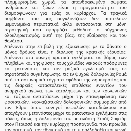
πλημμυρισμένα χωριά, τα απανθρακωμένα σώματα
ανθρώπων και ζώων είναι η πραγματικότητα που
διαμορφώνουν για εμάς οι κυρίαρχοι. Τα τραγικά
συμβάντα που μας συγκλονίζουν δεν αποτελούν
μεμονωμένα περιστατικά αλλά εντάσσονται στη μόνη
στρατηγική που εφαρμόζει μεθοδικά ο σύγχρονος
ολοκληρωτισμός, αυτή της βίας, της εξαίρεσης και του
θανάτου.
Απέναντι στην επιβολή της εξοικείωσης με το θάνατο ο
μόνος δρόμος είναι η διάλυση της κρατικής εξουσίας.
Απέναντι στα συνεχή κρατικά εγκλήματα σε βάρος των
πληβείων και της φύσης, τους χιλιάδες νεκρούς πρόσφυγες
και μετανάστες και τον μαζικό εγκλεισμό τους σε
στρατόπεδα συγκέντρωσης, τις εν ψυχρώ δολοφονίες Ρομά
από τα αστυνομικά τάγματα εφόδου της δημοκρατίας και
τις διαρκείς κατασταλτικές επιθέσεις εναντίον του
αναρχικού αγώνα, των καταλήψεων και των κοινωνικών
και ταξικών αντιστάσεων μέχρι την επανεμφάνιση των
φασιστικών, νεοναζιστικών δολοφονικών συμμοριών από
τον Έβρο όπου κυνηγοί κεφαλών καταδιώκουν και
απαγάγουν μετανάστες μέχρι τα ρατσιστικά εγκλήματα στις
πόλεις, όπως η δολοφονία του μετανάστη Σιράζ Σαφτάρ
στον Περισσό και την κυρίαρχη προπαγάνδα, που προωθεί
τον ρατσισμό, τον εθνικισμό και τη μισαλλοδοξία και γεννά