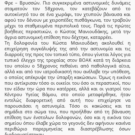
Φρε – Βρυσσών. Πιο συγκεκριμένα αστυνομικές δυνάμεις
σταματούν τον 58χρονο, τον κατεβάζουν από το
αυτοκίνητό του σε ένα χωράφι, τον χτυπούν βάναυσα και
αφού τον δένουν με χειροπέδες πισθάγκωνα, τον τραβούν
μέχρι τα σταθμευμένα περιπολικά τους. Παρά τις πρώτες
βοήθειες περαστικών, ο Κώστας Μανιουδάκης, μετά την
άγρια αστυνομική επίθεση που δέχτηκε, καταρρέει.
Τη δολοφονία του Κώστα Μανιουδάκη ακολουθεί η
επιχείρηση συγκάλυψής της από την αστυνομία και τις
διαρροές της προς τον τοπικό τύπο, όπου γίνεται λόγος για
τυπικό έλεγχο της τροχαίας στον ΒΟΑΚ κατά τη διάρκεια
του οποίου ο 58χρονος πεθαίνει από παθολογικά αίτια,
αλλά και από τον ιατροδικαστή που ανέλαβε την υπόθεση,
ο οποίος απέκρυψε την ύπαρξη κακώσεων. Όμως η εικόνα
που αντίκρισαν τόσο οι οικείοι του όσο οι περαστικοί, που
τον είδαν την ώρα που κατέρρεε, αλλά και οι γιατροί του
Κέντρου Υγείας Βάμου, στο οποίο μεταφέρθηκε, ήταν
εντελώς διαφορετική από αυτή που επιχείρησε να
παρουσιάσει η αστυνομία. Τόσο οι κακώσεις και τα
σημάδια στο σώμα του, που προήλθαν από τη βάναυση
επίθεση των ένστολων δολοφονών, όσο και η εικόνα του
σημείου όπου έλαβε χώρα το γεγονός δεν αφήνουν κανένα
περιθώριο παρερμηνείας και διαστρέβλωσης όσων
διαδραματίστηκαν.