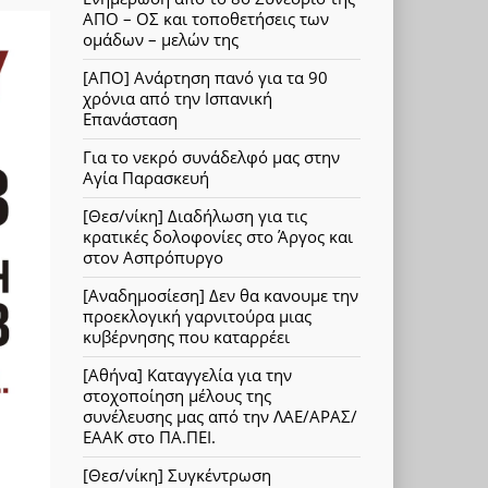
ΑΠΟ – ΟΣ και τοποθετήσεις των
ομάδων – μελών της
[ΑΠΟ] Ανάρτηση πανό για τα 90
χρόνια από την Ισπανική
Επανάσταση
Για το νεκρό συνάδελφό μας στην
Αγία Παρασκευή
[Θεσ/νίκη] Διαδήλωση για τις
κρατικές δολοφονίες στο Άργος και
στον Ασπρόπυργο
[Αναδημοσίεση] Δεν θα κανουμε την
προεκλογική γαρνιτούρα μιας
κυβέρνησης που καταρρέει
[Αθήνα] Καταγγελία για την
στοχοποίηση μέλους της
συνέλευσης μας από την ΛΑΕ/ΑΡΑΣ/
ΕΑΑΚ στο ΠΑ.ΠΕΙ.
[Θεσ/νίκη] Συγκέντρωση