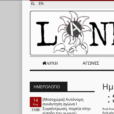
EL
EN
ΑΓΏΝΕΣ
ΑΡΧΉ
Ημ
ΗΜΕΡΟΛΌΓΙΟ
[Μεσοχώρα] Αυτόνομη
14
συνάντηση αγώνα Ι
Αυγ
Συγκέντρωση, πορεία στην
Ανά έτο
11:00
είσοδο του χωριού
Ανά μή