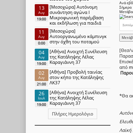
Ανά εβ
[Μεσοχώρα] Αυτόνομη
13
Σήμερα
συνάντηση αγώνα Ι
Μετάβα
Αυγ
Μικροφωνική παρέμβαση
19:00
και εκδήλωση για παιδιά
[Μεσοχώρα]
11
Αυτοοργανωμένο κάμπινγκ
Αυγ
Μετάβ
στην όχθη του ποταμού
0:00
[Θεσ/
[Αθήνα] Ανοιχτή Συνέλευση
04
Παρασ
της Κατάληψης Λέλας
Αυγ
Επισκ
Καραγιάννη 37
19:00
από
m
[Αθήνα] Προβολή ταινίας
02
Παρου
στον κήπο της Κατάληψης
Αυγ
ΛΚ37
21:00
[Αθήνα] Ανοιχτή Συνέλευση
26
*Θα ακ
της Κατάληψης Λέλας
Ιουλ
Καραγιάννη 37
19:00
Αυτόν
Πλήρες Ημερολόγιο
Ελευθε
Λαϊκή