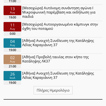
11:00
[Μεσοχώρα] Αυτόνομη συνάντηση αγώνα Ι
13
Μικροφωνική παρέμβαση και εκδήλωση για
Αυγ
παιδιά
19:00
[Μεσοχώρα] Αυτοοργανωμένο κάμπινγκ στην
11
όχθη του ποταμού
Αυγ
0:00
[Αθήνα] Ανοιχτή Συνέλευση της Κατάληψης
04
Λέλας Καραγιάννη 37
Αυγ
19:00
[Αθήνα] Προβολή ταινίας στον κήπο της
02
Κατάληψης ΛΚ37
Αυγ
21:00
[Αθήνα] Ανοιχτή Συνέλευση της Κατάληψης
26
Λέλας Καραγιάννη 37
Ιουλ
19:00
Πλήρες Ημερολόγιο