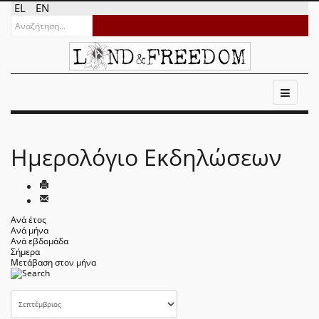
EL
EN
Ημερολόγιο Εκδηλώσεων
Ανά έτος
Ανά μήνα
Ανά εβδομάδα
Σήμερα
Μετάβαση στον μήνα