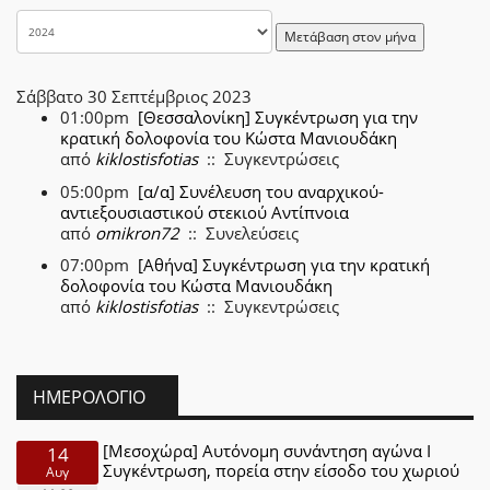
Μετάβαση στον μήνα
Σάββατο 30 Σεπτέμβριος 2023
01:00pm
[Θεσσαλονίκη] Συγκέντρωση για την
κρατική δολοφονία του Κώστα Μανιουδάκη
από
kiklostisfotias
:: Συγκεντρώσεις
05:00pm
[α/α] Συνέλευση του αναρχικού-
αντιεξουσιαστικού στεκιού Αντίπνοια
από
omikron72
:: Συνελεύσεις
07:00pm
[Αθήνα] Συγκέντρωση για την κρατική
δολοφονία του Κώστα Μανιουδάκη
από
kiklostisfotias
:: Συγκεντρώσεις
ΗΜΕΡΟΛΌΓΙΟ
[Μεσοχώρα] Αυτόνομη συνάντηση αγώνα Ι
14
Συγκέντρωση, πορεία στην είσοδο του χωριού
Αυγ