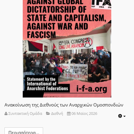
Ανακοίνωση της Διεθνούς των Αναρχικών Ομοσπονδιών
Συντακτική Ομάδα
Διεθνή
06 Μαϊος 2026
Emp
Περισσότερα...