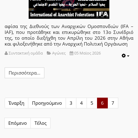
αφίσα της Διεθνούς των Αναρχικών Ομοσπονδιών (IFA –
IAF), που προτάθηκε και επικυρώθηκε στο 13ο Συνέδριό
της, το οποίο διεξήχθη τον Απρίλη του 2026 στην Αθήνα
και φιλοξενήθηκε από την Αναρχική Πολιτική Οργάνωση
Συντακτική ομάδα
Αγώνες
05 Μαϊος 2026
Emp
Περισσότερα...
Έναρξη
Προηγούμενο
3
4
5
6
7
Επόμενο
Τέλος