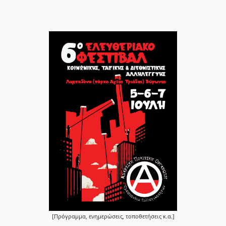
[Πρόγραμμα, ενημερώσεις, τοποθετήσεις κ.α.]