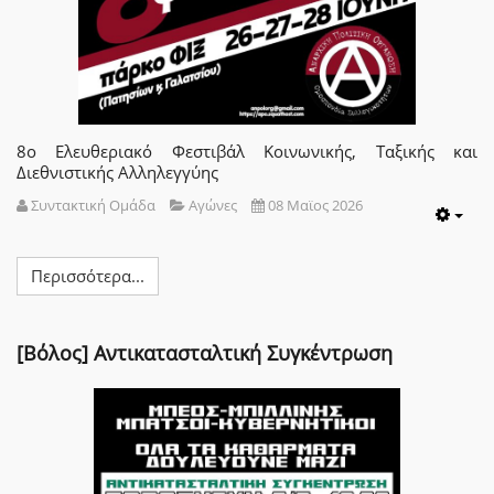
8ο Ελευθεριακό Φεστιβάλ Κοινωνικής, Ταξικής και
Διεθνιστικής Αλληλεγγύης
Συντακτική Ομάδα
Αγώνες
08 Μαϊος 2026
Emp
Περισσότερα...
[Βόλος] Αντικατασταλτική Συγκέντρωση