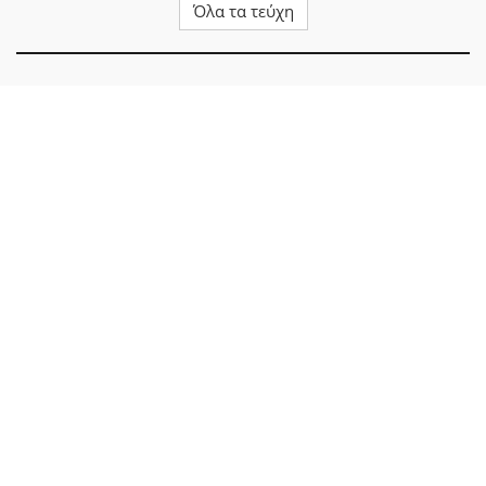
Όλα τα τεύχη
EZLN • LA MONTAÑA