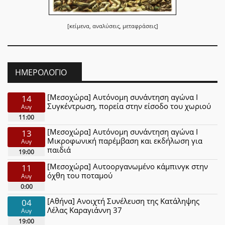
[κείμενα, αναλύσεις, μεταφράσεις]
ΗΜΕΡΟΛΌΓΙΟ
[Μεσοχώρα] Αυτόνομη συνάντηση αγώνα Ι
14
Συγκέντρωση, πορεία στην είσοδο του χωριού
Αυγ
11:00
[Μεσοχώρα] Αυτόνομη συνάντηση αγώνα Ι
13
Μικροφωνική παρέμβαση και εκδήλωση για
Αυγ
παιδιά
19:00
[Μεσοχώρα] Αυτοοργανωμένο κάμπινγκ στην
11
όχθη του ποταμού
Αυγ
0:00
[Αθήνα] Ανοιχτή Συνέλευση της Κατάληψης
04
Λέλας Καραγιάννη 37
Αυγ
19:00