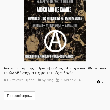
Ανακοίνωση της Πρωτοβουλίας Αναρχικών Φοιτητών-
τριών Αθήνας για τις φοιτητικές εκλογές
Συντακτική Ομάδα
Αγώνες
09 Μαϊος 2026
Emp
Περισσότερα...