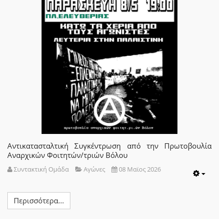
Αντικατασταλτική Συγκέντρωση από την Πρωτοβουλία
Αναρχικών Φοιτητών/τριών Βόλου
Συντακτική Ομάδα
Αγώνες
08 Μαϊος 2026
Emp
Περισσότερα...