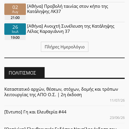
[Αθήνα] Προβολή ταινίας στον κήπο της
02
Κατάληψης ΛΚ37
Αυγ
21:00
[Αθήνα] Ανοιχτή Συνέλευση της Κατάληψης
26
Λέλας Καραγιάννη 37
Ιουλ
19:00
Πλήρες Ημερολόγιο
ΠΟΛΙΤΙΣΜΌΣ
Καταστατικό αρχών, θέσεων, στόχων, δομής και τρόπων
λειτουργίας της ΑΠΟ Ο.Σ. | 2η έκδοση
11/07/26
[Έντυπο] Γη και Ελευθερία #44
23/06/26
[Θεσ/νίκη] Ελευθεριακές Εκδόσεις Ναυτίλος έκδοση του