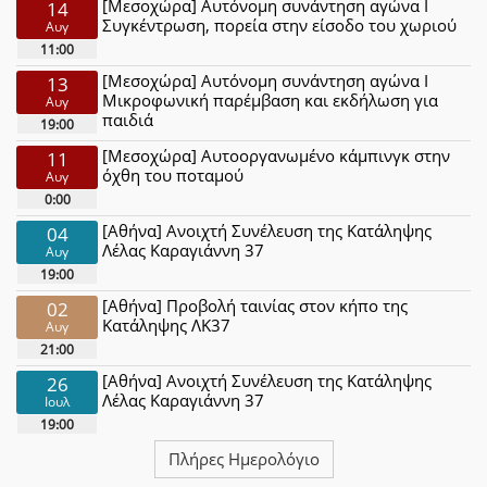
[Μεσοχώρα] Αυτόνομη συνάντηση αγώνα Ι
14
Συγκέντρωση, πορεία στην είσοδο του χωριού
Αυγ
11:00
[Μεσοχώρα] Αυτόνομη συνάντηση αγώνα Ι
13
Μικροφωνική παρέμβαση και εκδήλωση για
Αυγ
παιδιά
19:00
[Μεσοχώρα] Αυτοοργανωμένο κάμπινγκ στην
11
όχθη του ποταμού
Αυγ
0:00
[Αθήνα] Ανοιχτή Συνέλευση της Κατάληψης
04
Λέλας Καραγιάννη 37
Αυγ
19:00
[Αθήνα] Προβολή ταινίας στον κήπο της
02
Κατάληψης ΛΚ37
Αυγ
21:00
[Αθήνα] Ανοιχτή Συνέλευση της Κατάληψης
26
Λέλας Καραγιάννη 37
Ιουλ
19:00
Πλήρες Ημερολόγιο