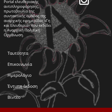
Portal ελευθεριακής
αντιπληροφόρησης,
πρωτοβουλία της
συντακτικής ομάδας της
αναρχικής εφημερίδας «Γη
και Ελευθερία» που εκδίδει
η
Αναρχική Πολιτική
Οργάνωση
.
Ταυτότητα
Επικοινωνία
Ημερολόγιο
Έντυπη έκδοση
Βίντεο