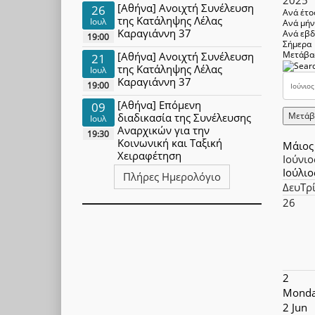
[Αθήνα] Ανοιχτή Συνέλευση
26
Ανά έτο
της Κατάληψης Λέλας
Ιουλ
Ανά μή
Καραγιάννη 37
Ανά εβ
19:00
Σήμερα
Μετάβα
[Αθήνα] Ανοιχτή Συνέλευση
21
της Κατάληψης Λέλας
Ιουλ
Καραγιάννη 37
19:00
[Αθήνα] Επόμενη
09
Μετάβ
διαδικασία της Συνέλευσης
Ιουλ
Αναρχικών για την
19:30
Κοινωνική και Ταξική
Μάιος
Χειραφέτηση
Ιούνιο
Ιούλιο
Πλήρες Ημερολόγιο
Δευ
Τρ
26
2
Monda
2 Jun