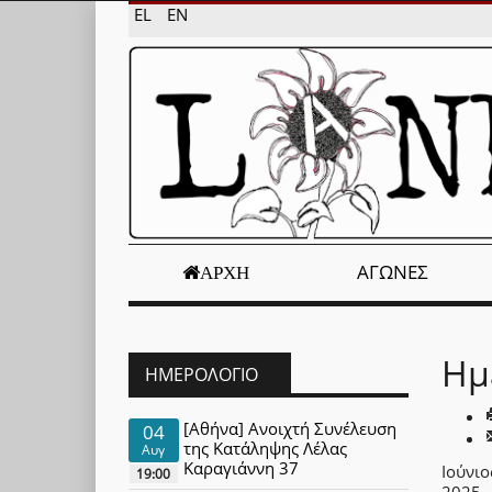
EL
EN
ΑΓΏΝΕΣ
ΑΡΧΉ
Ημ
ΗΜΕΡΟΛΌΓΙΟ
[Αθήνα] Ανοιχτή Συνέλευση
04
της Κατάληψης Λέλας
Αυγ
Καραγιάννη 37
Ιούνιο
19:00
2025