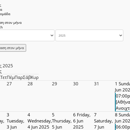
ς
να
δομάδα
ση στον μήνα
αση στον μήνα
ς 2025
ς
ί
Τετ
Πέμ
Παρ
Σάβ
Κυρ
27
28
29
30
31
1
Sunda
Jun 20
07:00
[Αθήνα
Ανοιχτή
3
4
5
6
Friday,
7
8
Sunda
y,
Tuesday,
Wednesday,
Thursday,
6 Jun
Saturday,
Jun 20
3 Jun
4 Jun 2025
5 Jun
2025
7 Jun
06:00