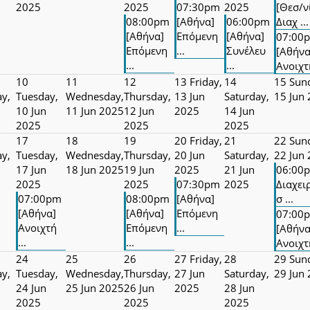
2025
2025
07:30pm
2025
[Θεσ/ν
08:00pm
[Αθήνα]
06:00pm
Διαχ ...
[Αθήνα]
Επόμενη
[Αθήνα]
07:00
Επόμενη
...
Συνέλευ
[Αθήνα
...
...
Ανοιχτή
10
11
12
13
Friday,
14
15
Sun
y,
Tuesday,
Wednesday,
Thursday,
13 Jun
Saturday,
15 Jun
10 Jun
11 Jun 2025
12 Jun
2025
14 Jun
2025
2025
2025
17
18
19
20
Friday,
21
22
Sun
y,
Tuesday,
Wednesday,
Thursday,
20 Jun
Saturday,
22 Jun
17 Jun
18 Jun 2025
19 Jun
2025
21 Jun
06:00
2025
2025
07:30pm
2025
Διαχει
07:00pm
08:00pm
[Αθήνα]
σ ...
[Αθήνα]
[Αθήνα]
Επόμενη
07:00
Ανοιχτή
Επόμενη
...
[Αθήνα
...
...
Ανοιχτή
24
25
26
27
Friday,
28
29
Sun
y,
Tuesday,
Wednesday,
Thursday,
27 Jun
Saturday,
29 Jun
24 Jun
25 Jun 2025
26 Jun
2025
28 Jun
2025
2025
2025