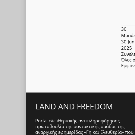
30
Monda
30 Jun
2025
Συνελ
Όλες ο
Εμφάν
LAND AND FREEDOM
Portal ελευθεριακής αντιπληροφόρησης,
πρωτοβουλία της συντακτικής ομάδας της
αναρχικής εφημερίδας «Γη και Ελευθερία» που