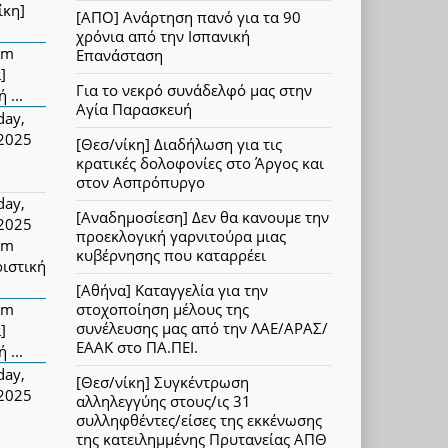
ίκη]
[ΑΠΟ] Ανάρτηση πανό για τα 90
χρόνια από την Ισπανική
pm
Επανάσταση
]
Για το νεκρό συνάδελφό μας στην
 ...
Αγία Παρασκευή
day,
 2025
[Θεσ/νίκη] Διαδήλωση για τις
κρατικές δολοφονίες στο Άργος και
στον Ασπρόπυργο
day,
[Αναδημοσίεση] Δεν θα κανουμε την
 2025
προεκλογική γαρνιτούρα μιας
pm
κυβέρνησης που καταρρέει
ριστική
[Αθήνα] Καταγγελία για την
pm
στοχοποίηση μέλους της
συνέλευσης μας από την ΛΑΕ/ΑΡΑΣ/
]
ΕΑΑΚ στο ΠΑ.ΠΕΙ.
 ...
day,
[Θεσ/νίκη] Συγκέντρωση
 2025
αλληλεγγύης στους/ις 31
συλληφθέντες/είσες της εκκένωσης
της κατειλημμένης Πρυτανείας ΑΠΘ