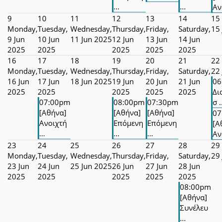
...
...
Αν
9
10
11
12
13
14
15
Monday,
Tuesday,
Wednesday,
Thursday,
Friday,
Saturday,
15
9 Jun
10 Jun
11 Jun 2025
12 Jun
13 Jun
14 Jun
2025
2025
2025
2025
2025
16
17
18
19
20
21
22
Monday,
Tuesday,
Wednesday,
Thursday,
Friday,
Saturday,
22
16 Jun
17 Jun
18 Jun 2025
19 Jun
20 Jun
21 Jun
06
2025
2025
2025
2025
2025
Δι
07:00pm
08:00pm
07:30pm
σ .
[Αθήνα]
[Αθήνα]
[Αθήνα]
07
Ανοιχτή
Επόμενη
Επόμενη
[Α
...
...
...
Αν
23
24
25
26
27
28
29
Monday,
Tuesday,
Wednesday,
Thursday,
Friday,
Saturday,
29
23 Jun
24 Jun
25 Jun 2025
26 Jun
27 Jun
28 Jun
2025
2025
2025
2025
2025
08:00pm
[Αθήνα]
Συνέλευ
...