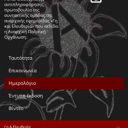
αντιπληροφόρησης,
πρωτοβουλία της
συντακτικής ομάδας της
αναρχικής εφημερίδας «Γη
και Ελευθερία» που εκδίδει
η
Αναρχική Πολιτική
Οργάνωση
.
Ταυτότητα
Επικοινωνία
Ημερολόγιο
Έντυπη έκδοση
Βίντεο
Γη & Ελευθερία