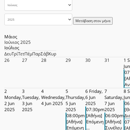
Μετάβαση στον μήνα
Μάιος
Ιούνιος 2025
Ιούλιος
Δευ
Τρί
Τετ
Πέμ
Παρ
Σάβ
Κυρ
26
27
28
29
30
31
1
S
Ju
07
[Α
Αν
2
3
4
5
6
Friday,
7
8
S
Monday,
Tuesday,
Wednesday,
Thursday,
6 Jun
Saturday,
Ju
2 Jun
3 Jun
4 Jun 2025
5 Jun
2025
7 Jun
06
2025
2025
2025
07:30pm
2025
[Θ
08:00pm
[Αθήνα]
06:00pm
Δια
[Αθήνα]
Επόμενη
[Αθήνα]
07
Επόμενη
...
Συνέλευ
[Α