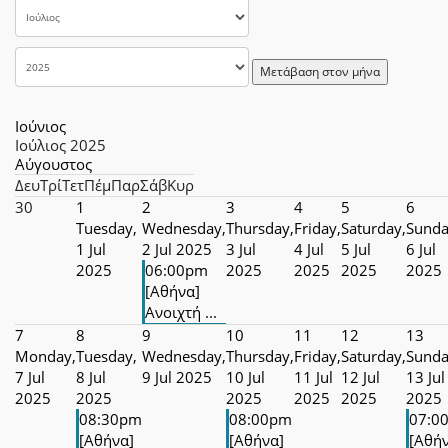
Μετάβαση στον μήνα
Ιούνιος
Ιούλιος 2025
Αύγουστος
Δευ
Τρί
Τετ
Πέμ
Παρ
Σάβ
Κυρ
30
1
2
3
4
5
6
Tuesday,
Wednesday,
Thursday,
Friday,
Saturday,
Sunda
1 Jul
2 Jul 2025
3 Jul
4 Jul
5 Jul
6 Jul
2025
06:00pm
2025
2025
2025
2025
[Αθήνα]
Ανοιχτή ...
7
8
9
10
11
12
13
Monday,
Tuesday,
Wednesday,
Thursday,
Friday,
Saturday,
Sunda
7 Jul
8 Jul
9 Jul 2025
10 Jul
11 Jul
12 Jul
13 Jul
2025
2025
2025
2025
2025
2025
08:30pm
08:00pm
07:0
[Αθήνα]
[Αθήνα]
[Αθή