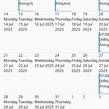
Ανοιχτή
Επόμενη
Ανοι
...
...
...
14
15
16
17
18
19
20
Monday,
Tuesday,
Wednesday,
Thursday,
Friday,
Saturday,
Sunda
14 Jul
15 Jul
16 Jul 2025
17 Jul
18 Jul
19 Jul
20 Jul
2025
2025
2025
2025
2025
2025
07:0
[Αθή
Ανοι
...
21
22
23
24
25
26
27
Monday,
Tuesday,
Wednesday,
Thursday,
Friday,
Saturday,
Sunda
21 Jul
22 Jul
23 Jul 2025
24 Jul
25 Jul
26 Jul
27 Jul
2025
2025
2025
2025
2025
2025
07:0
[Αθή
Ανοι
...
28
29
30
31
1
2
3
Monday,
Tuesday,
Wednesday,
Thursday,
28 Jul
29 Jul
30 Jul 2025
31 Jul