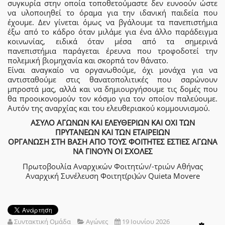
συγκυρία στην οποία τοποθετούμαστε δεν ευνοούν ώστε
να υλοποιηθεί το όραμα για την ιδανική παιδεία που
έχουμε. Δεν γίνεται όμως να βγάλουμε τα πανεπιστήμια
έξω από το κάδρο όταν μιλάμε για ένα άλλο παράδειγμα
κοινωνίας, ειδικά όταν μέσα από τα σημερινά
πανεπιστήμια παράγεται έρευνα που τροφοδοτεί την
πολεμική βιομηχανία και σκορπά τον θάνατο.
​Είναι αναγκαίο να οργανωθούμε, όχι μονάχα για να
αντισταθούμε στις θανατοπολιτικές που σαρώνουν
μπροστά μας, αλλά και να δημιουργήσουμε τις δομές που
θα προοικονομούν τον κόσμο για τον οποίον παλεύουμε.
Αυτόν της αναρχίας και του ελευθεριακού κομμουνισμού.
ΑΣΥΛΟ ΑΓΩΝΩΝ ΚΑΙ ΕΛΕΥΘΕΡΙΩΝ ΚΑΙ ΟΧΙ ΤΩΝ
ΠΡΥΤΑΝΕΩΝ ΚΑΙ ΤΩΝ ΕΤΑΙΡΕΙΩΝ
ΟΡΓΑΝΩΣΗ ΣΤΗ ΒΑΣΗ ΑΠΟ ΤΟΥΣ ΦΟΙΤΗΤΕΣ ΕΣΤΙΕΣ ΑΓΩΝΑ
ΝΑ ΓΙΝΟΥΝ ΟΙ ΣΧΟΛΕΣ
Πρωτοβουλία Αναρχικών Φοιτητών/-τριών Αθήνας
Αναρχική Συνέλευση Φοιτητ(ρι)ών Quieta Movere
Συντακτική Ομάδα
Αγώνες
19 Ιουνίου 2026