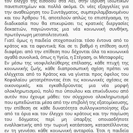
τον έλεγχο της εισόδου στα ΑΕΙ, στην ίδρυση ιδιωτικών
πανεπιστημίων και πολλά ακόμα. Οι νέες εξαγγελίες για
την αναθεώρηση του Συντάγματος, συμπεριλαμβανομένου
και του Άρθρου 16, αποτελούν απλώς το επιστέγασμα, τη
διαδικασία που θα επικυρώσει τις κρατικές διεργασίες
δεκαετιών, παγιώνοντας μια νέα κοινωνική συνθήκη,
πρωτόγνωρη μεταπολιτευτικά.
Γιατί όμως η παιδεία στοχοποιείται τόσο έντονα από το
κράτος και τα αφεντικά; Και σε τι βαθμό η επίθεση αυτή
διαφέρει από την επίθεση που δέχονται όλα τα κοινωνικά
αγαθά συνολικά, όπως η Υγεία, η Στέγαση, οι Μεταφορές;
Εν μέσω της νεοφιλελεύθερης επέλασης, κάθε πτυχή της
κοινωνικής ζωής, κάθε διαπροσωπική σχέση πρέπει να
ελέγχεται από το Κράτος και να γίνεται προς όφελος του
Κεφαλαίου μετατρέποντας έτσι τις κοινωνικές σχέσεις σε
οικονομικές, και εγκαθιδρύοντας μια νέα μορφή
ολοκληρωτισμού, πολύ πιο ύπουλου και επικίνδυνου από
αυτόν που έχουμε μάθει: τον σύγχρονο ολοκληρωτισμό
που εμπεδώνεται μέσα από την επιβολή της εξατομίκευσης,
την επίθεση σε κάθε δυνατότητα συλλογικοποίησης έξω
από τα όρια και τον έλεγχο του κράτους και την παγίωση
του δόγματος περί μη ύπαρξης οποιασδήποτε
εναλλακτικής από την τωρινή κατάσταση, καταστέλλοντας
εν τη γεννέσει κάθε κοινωνική ανταρσία. Έτσι η παιδεία