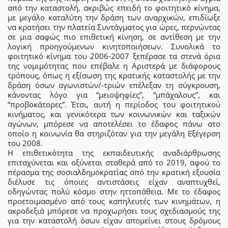
από την καταστολή, ακριβώς επειδή το φοιτητικό κίνημα,
με μεγάλο καταλύτη την δράση των αναρχικών, επιδίωξε
να κρατήσει την πλατεία Συντάγματος για ώρες, περνώντας
σε μια σαφώς πιο επιθετική κίνηση, σε αντίθεση με την
λογική προηγούμενων κινητοποιήσεων. Συνολικά το
φοιτητικό κίνημα του 2006-2007 ξεπέρασε τα στενά όρια
της νομιμότητας που επέβαλε η Αριστερά με διάφορους
τρόπους, όπως η εξίσωση της κρατικής καταστολής με την
δράση όσων αγωνιστών/-τριών επέλεξαν τη σύγκρουση,
κάνοντας λόγο για “μειοψηφίες”, “μπάχαλους”, και
“προβοκάτορες”. Έτσι, αυτή η περίοδος του φοιτητικού
κινήματος, και γενικότερα των κοινωνικών και ταξικών
αγώνων, μπόρεσε να αποτελέσει το έδαφος πάνω στο
οποίο η κοινωνία θα στηριζόταν για την μεγάλη Εξέγερση
του 2008.
Η επιθετικότητα της εκπαιδευτικής αναδιάρθρωσης
επιταχύνεται και οξύνεται σταθερά από το 2019, αφού το
πέρασμα της σοσιαλδημοκρατίας από την κρατική εξουσία
διέλυσε τις όποιες αντιστάσεις είχαν αναπτυχθεί,
οδηγώντας πολύ κόσμο στην ηττοπάθεια. Με το έδαφος
προετοιμασμένο από τους καπηλευτές των κινημάτων, η
ακροδεξιά μπόρεσε να προχωρήσει τους σχεδιασμούς της
για την καταστολή όσων είχαν απομείνει στους δρόμους