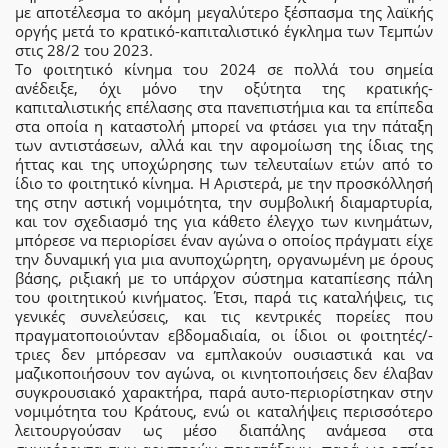
με αποτέλεσμα το ακόμη μεγαλύτερο ξέσπασμα της λαϊκής
οργής μετά το κρατικό-καπιταλιστικό έγκλημα των Τεμπών
στις 28/2 του 2023.
Το φοιτητικό κίνημα του 2024 σε πολλά του σημεία
ανέδειξε, όχι μόνο την οξύτητα της κρατικής-
καπιταλιστικής επέλασης στα πανεπιστήμια και τα επίπεδα
στα οποία η καταστολή μπορεί να φτάσει για την πάταξη
των αντιστάσεων, αλλά και την αφομοίωση της ίδιας της
ήττας και της υποχώρησης των τελευταίων ετών από το
ίδιο το φοιτητικό κίνημα. Η Αριστερά, με την προσκόλλησή
της στην αστική νομιμότητα, την συμβολική διαμαρτυρία,
και τον σχεδιασμό της για κάθετο έλεγχο των κινημάτων,
μπόρεσε να περιορίσει έναν αγώνα ο οποίος πράγματι είχε
την δυναμική για μια ανυποχώρητη, οργανωμένη με όρους
βάσης, ριξιακή με το υπάρχον σύστημα καταπίεσης πάλη
του φοιτητικού κινήματος. Έτσι, παρά τις καταλήψεις, τις
γενικές συνελεύσεις, και τις κεντρικές πορείες που
πραγματοποιούνταν εβδομαδιαία, οι ίδιοι οι φοιτητές/-
τριες δεν μπόρεσαν να εμπλακούν ουσιαστικά και να
μαζικοποιήσουν τον αγώνα, οι κινητοποιήσεις δεν έλαβαν
συγκρουσιακό χαρακτήρα, παρά αυτο-περιορίστηκαν στην
νομιμότητα του Κράτους, ενώ οι καταλήψεις περισσότερο
λειτουργούσαν ως μέσο διαπάλης ανάμεσα στα