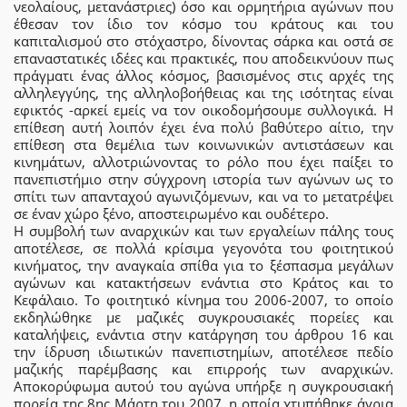
νεολαίους, μετανάστριες) όσο και ορμητήρια αγώνων που
έθεσαν τον ίδιο τον κόσμο του κράτους και του
καπιταλισμού στο στόχαστρο, δίνοντας σάρκα και οστά σε
επαναστατικές ιδέες και πρακτικές, που αποδεικνύουν πως
πράγματι ένας άλλος κόσμος, βασισμένος στις αρχές της
αλληλεγγύης, της αλληλοβοήθειας και της ισότητας είναι
εφικτός -αρκεί εμείς να τον οικοδομήσουμε συλλογικά. Η
επίθεση αυτή λοιπόν έχει ένα πολύ βαθύτερο αίτιο, την
επίθεση στα θεμέλια των κοινωνικών αντιστάσεων και
κινημάτων, αλλοτριώνοντας το ρόλο που έχει παίξει το
πανεπιστήμιο στην σύγχρονη ιστορία των αγώνων ως το
σπίτι των απανταχού αγωνιζόμενων, και να το μετατρέψει
σε έναν χώρο ξένο, αποστειρωμένο και ουδέτερο.
Η συμβολή των αναρχικών και των εργαλείων πάλης τους
αποτέλεσε, σε πολλά κρίσιμα γεγονότα του φοιτητικού
κινήματος, την αναγκαία σπίθα για το ξέσπασμα μεγάλων
αγώνων και κατακτήσεων ενάντια στο Κράτος και το
Κεφάλαιο. Το φοιτητικό κίνημα του 2006-2007, το οποίο
εκδηλώθηκε με μαζικές συγκρουσιακές πορείες και
καταλήψεις, ενάντια στην κατάργηση του άρθρου 16 και
την ίδρυση ιδιωτικών πανεπιστημίων, αποτέλεσε πεδίο
μαζικής παρέμβασης και επιρροής των αναρχικών.
Αποκορύφωμα αυτού του αγώνα υπήρξε η συγκρουσιακή
πορεία της 8ης Μάρτη του 2007, η οποία χτυπήθηκε άγρια