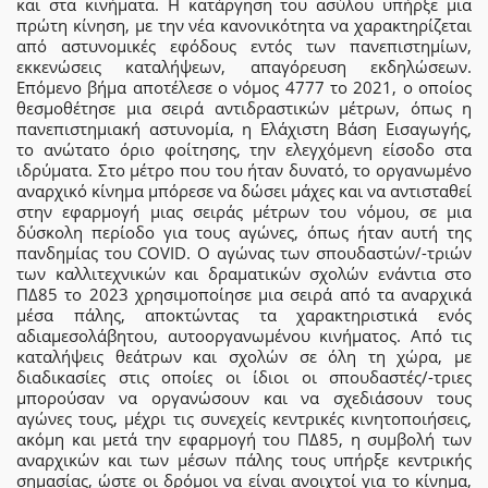
και στα κινήματα. Η κατάργηση του ασύλου υπήρξε μια
πρώτη κίνηση, με την νέα κανονικότητα να χαρακτηρίζεται
από αστυνομικές εφόδους εντός των πανεπιστημίων,
εκκενώσεις καταλήψεων, απαγόρευση εκδηλώσεων.
Επόμενο βήμα αποτέλεσε ο νόμος 4777 το 2021, ο οποίος
θεσμοθέτησε μια σειρά αντιδραστικών μέτρων, όπως η
πανεπιστημιακή αστυνομία, η Ελάχιστη Βάση Εισαγωγής,
το ανώτατο όριο φοίτησης, την ελεγχόμενη είσοδο στα
ιδρύματα. Στο μέτρο που του ήταν δυνατό, το οργανωμένο
αναρχικό κίνημα μπόρεσε να δώσει μάχες και να αντισταθεί
στην εφαρμογή μιας σειράς μέτρων του νόμου, σε μια
δύσκολη περίοδο για τους αγώνες, όπως ήταν αυτή της
πανδημίας του COVID. Ο αγώνας των σπουδαστών/-τριών
των καλλιτεχνικών και δραματικών σχολών ενάντια στο
ΠΔ85 το 2023 χρησιμοποίησε μια σειρά από τα αναρχικά
μέσα πάλης, αποκτώντας τα χαρακτηριστικά ενός
αδιαμεσολάβητου, αυτοοργανωμένου κινήματος. Από τις
καταλήψεις θεάτρων και σχολών σε όλη τη χώρα, με
διαδικασίες στις οποίες οι ίδιοι οι σπουδαστές/-τριες
μπορούσαν να οργανώσουν και να σχεδιάσουν τους
αγώνες τους, μέχρι τις συνεχείς κεντρικές κινητοποιήσεις,
ακόμη και μετά την εφαρμογή του ΠΔ85, η συμβολή των
αναρχικών και των μέσων πάλης τους υπήρξε κεντρικής
σημασίας, ώστε οι δρόμοι να είναι ανοιχτοί για το κίνημα,