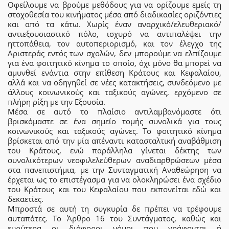
Οφείλουμε να βρούμε μεθόδους για να ορίζουμε εμείς τη
στοχοθεσία του κινήματος μέσα από διαδικασίες οριζόντιες
και από τα κάτω. Χωρίς έναν αναρχικό/ελευθεριακό/
αντιεξουσιαστικό πόλο, ισχυρό να αντιπαλέψει την
ηττοπάθεια, τον αυτοπεριορισμό, και τον έλεγχο της
Αριστεράς εντός των σχολών, δεν μπορούμε να ελπίζουμε
για ένα φοιτητικό κίνημα το οποίο, όχι μόνο θα μπορεί να
αμυνθεί ενάντια στην επίθεση Κράτους και Κεφαλαίου,
αλλά και να οδηγηθεί σε νέες κατακτήσεις, συνδεόμενο με
άλλους κοινωνικούς και ταξικούς αγώνες, ερχόμενο σε
πλήρη ρίξη με την Εξουσία.
Μέσα σε αυτό το πλαίσιο αντιλαμβανόμαστε ότι
βρισκόμαστε σε ένα σημείο τομής συνολικά για τους
κοινωνικούς και ταξικούς αγώνες. Το φοιτητικό κίνημα
βρίσκεται από την μία απέναντι κατασταλτική αναβάθμιση
του Κράτους, ενώ παράλληλα γίνεται δέκτης των
συνολικότερων νεοφιλελεύθερων αναδιαρθρώσεων μέσα
στα πανεπιστήμια, με την Συνταγματική Αναθεώρηση να
έρχεται ως το επιστέγασμα για να ολοκληρώσει ένα σχέδιο
του Κράτους και του Κεφαλαίου που εκπονείται εδώ και
δεκαετίες.
Μπροστά σε αυτή τη συγκυρία δε πρέπει να τρέφουμε
αυταπάτες. Το Άρθρο 16 του Συντάγματος, καθώς και
ευρύτερα οι διάφοροι νόμοι που γράφονται ή