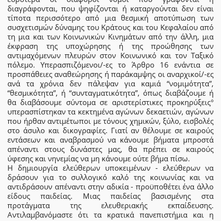
διαγράφονται, που ψηφίζονται ή καταργούνται δεν είναι
τίποτα περισσότερο από μια θεσμική αποτύπωση των
συσχετισμών δύναμης του Κράτους και του Κεφαλαίου από
τη μια και των Κοινωνικών Κινημάτων από την άλλη, μια
έκφραση της υποχώρησης ή της προώθησης των
αντιμαχόμενων πλευρών στον Κοινωνικό και τον Ταξικό
πόλεμο. Υπερασπιζόμενοι/-ες το Άρθρο 16 ενάντια σε
προσπάθειες αναθεώρησης ή παράκαμψης οι αναρχικοί/-ες
ανά τα χρόνια δεν πάλεψαν για καμιά “νομιμότητα”,
“θεσμικότητα”, ή “συνταγματικότητα”, όπως διαβάζουμε ή
θα διαβάσουμε σύντομα σε αριστερίστικες προκηρύξεις°
υπερασπίστηκαν τα κεκτημένα αγώνων δεκαετιών, αγώνων
που ήρθαν αντιμέτωποι με τόνους χημικών, ξύλο, εισβολές
στο άσυλο και δικογραφίες. Γιατί αν θέλουμε σε καιρούς
εντάσεων και αναβρασμού να κάνουμε βήματα μπροστά
απέναντι στους δυνάστες μας, θα πρέπει σε καιρούς
ύφεσης και νηνεμίας να μη κάνουμε ούτε βήμα πίσω.
Η δημιουργία ελεύθερων υποκειμένων - ελεύθερων να
δράσουν για το συλλογικό καλό της κοινωνίας και να
αντιδράσουν απέναντι στην αδικία - προϋποθέτει ένα άλλο
είδους παιδείας. Μιας παιδείας βασισμένης στα
προτάγματα της ελευθεριακής εκπαίδευσης.
Αντιλαμβανόμαστε ότι τα κρατικά πανεπιστήμια και η