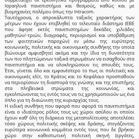
Ισραηλινά πανεπιστήμια και θεσμούς, καθώς και με
βιομηχανίες πολέμου όπως την Intracom.
Ταυτόχρονα, ο απροκάλυπτα ταξικός χαρακτήρας των
μέτρων που έχουν επιβληθεί το τελευταίο διάστημα (ΕΒΕ
που άφησε εκτός πανεπιστημίων δεκάδες χιλιάδες
μαθητών/-τριών, διαγραφές, περιορισμοί και υποβάθμιση
των φοιτητικών παροχών) εν μέσω της ευρύτερης
κοινωνικής, πολιτικής και οικονομικής συνθήκης την οποία
βιώνουμε αμφισβητεί ακόμα και την ίδια τη δυνατότητα
των πιο πληττώμενων ταξικά στρωμάτων να εισαχθούν στα
πανεπιστήμια και να ολοκληρώσουν τις σπουδές τους.
Έτσι, γίνεται όλο και εμφανέστερο το πως οι πολιτικές και
οικονομικές ελίτ, το Κράτος και το Κεφάλαιο προσπαθούν
να περιορίσουν τη διασπορά της γνώσης και της επιστήμης
στα πληβειακά στρώματα της κοινωνίας, και
εγκολπώνοντας τις εντός τους να τις χρησιμοποιούν ως ένα
όπλο για τη διαιώνιση της κυριαρχίας τους.
Η ειδική συνθήκη που αφορά που αφορά τα πανεπιστήμια
είναι ο ιδιαίτερος ρόλος τους ως χώροι ασύλου οι οποίοι
έχουν καθ’ όλη τη διάρκεια της μεταπολίτευσης αποτελέσει
τόσο χώρους πολιτικής σκέψης και δράσης, στεγάζοντας
ευρύτερα κοινωνικά κομμάτια εντός τους που δε βρήκαν
χώρο στην καθεστωτική πολιτική σκηνή (εργάτες,