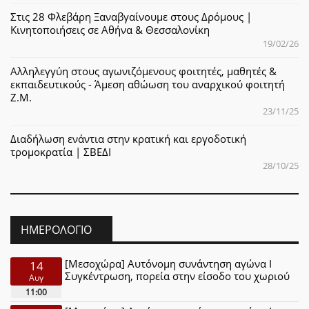
Στις 28 Φλεβάρη Ξαναβγαίνουμε στους Δρόμους |
Κινητοποιήσεις σε Αθήνα & Θεσσαλονίκη
19/02/26
Αλληλεγγύη στους αγωνιζόμενους φοιτητές, μαθητές &
εκπαιδευτικούς - Άμεση αθώωση του αναρχικού φοιτητή
Ζ.Μ.
23/11/25
Διαδήλωση ενάντια στην κρατική και εργοδοτική
τρομοκρατία | ΣΒΕΔΙ
28/10/25
ΗΜΕΡΟΛΌΓΙΟ
[Μεσοχώρα] Αυτόνομη συνάντηση αγώνα Ι
14
Συγκέντρωση, πορεία στην είσοδο του χωριού
Αυγ
11:00