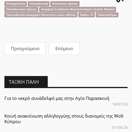
Emp
Επικαιρότητα
Εκπαιδευτικά
Φοιτητικοί αγώνες
Εκπαιδευτικοί αγώνες
Αναρχική Συνέλευση Φοιτητών/τριών Quieta Movere
Πρωτοβουλία Αναρχικών Φοιτητών/-τριών Αθήνας
Άρθρο 16
Πανεπιστήμια
Προηγούμενο
Επόμενο
ΤΑΞΙΚΉ ΠΆΛΗ
Για το νεκρό συνάδελφό μας στην Αγία Παρασκευή
18/07/26
Κοινή ανακοίνωση αλληλεγγύης στους διανομείς της Wolt
Κύπρου
01/04/26