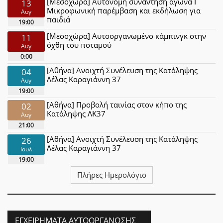
[Μεσοχώρα] Αυτόνομη συνάντηση αγώνα Ι
13
Μικροφωνική παρέμβαση και εκδήλωση για
Αυγ
παιδιά
19:00
[Μεσοχώρα] Αυτοοργανωμένο κάμπινγκ στην
11
όχθη του ποταμού
Αυγ
0:00
[Αθήνα] Ανοιχτή Συνέλευση της Κατάληψης
04
Λέλας Καραγιάννη 37
Αυγ
19:00
[Αθήνα] Προβολή ταινίας στον κήπο της
02
Κατάληψης ΛΚ37
Αυγ
21:00
[Αθήνα] Ανοιχτή Συνέλευση της Κατάληψης
26
Λέλας Καραγιάννη 37
Ιουλ
19:00
Πλήρες Ημερολόγιο
ΕΓΧΕΙΡΉΜΑΤΑ ΑΥΤΟΟΡΓΆΝΩΣΗΣ