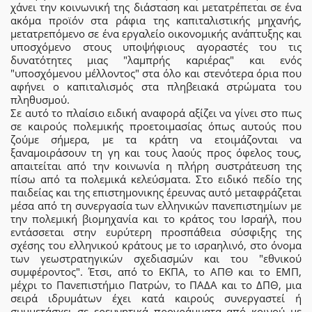
χάνει την κοινωνική της διάσταση και μετατρέπεται σε ένα
ακόμα προϊόν στα ράφια της καπιταλιστικής μηχανής,
μετατρεπόμενο σε ένα εργαλείο οικονομικής ανάπτυξης και
υποσχόμενο στους υποψήφιους αγοραστές του τις
δυνατότητες μιας "λαμπρής καριέρας" και ενός
"υποσχόμενου μέλλοντος" στα όλο και στενότερα όρια που
αφήνει ο καπιταλισμός στα πληβειακά στρώματα του
πληθυσμού.
Σε αυτό το πλαίσιο ειδική αναφορά αξίζει να γίνει στο πως
σε καιρούς πολεμικής προετοιμασίας όπως αυτούς που
ζούμε σήμερα, με τα κράτη να ετοιμάζονται να
ξαναμοιράσουν τη γη και τους λαούς προς όφελος τους,
απαιτείται από την κοινωνία η πλήρη συστράτευση της
πίσω από τα πολεμικά κελεύσματα. Στο ειδικό πεδίο της
παιδείας και της επιστημονικης έρευνας αυτό μεταφράζεται
μέσα από τη συνεργασία των ελληνικών πανεπιστημίων με
την πολεμική βιομηχανία και το κράτος του Ισραήλ, που
εντάσσεται στην ευρύτερη προσπάθεια σύσφιξης της
σχέσης του ελληνικού κράτους με το ισραηλινό, στο όνομα
των γεωστρατηγικών σχεδιασμών και του "εθνικού
συμφέροντος". Έτσι, από το ΕΚΠΑ, το ΑΠΘ και το ΕΜΠ,
μέχρι το Πανεπιστήμιο Πατρών, το ΠΑΔΑ και το ΔΠΘ, μια
σειρά ιδρυμάτων έχει κατά καιρούς συνεργαστεί ή
συμμετάσχει σε ερευνητικά προγράμματα από κοινού με