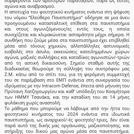
συμφέροντα των αριστερών παρατάξεων, παρά ως εστίες
αγώνα και αναβρασμού.
Η αποτυχία του φοιτητικού κινήματος ενάντια στη ψήφιση
του νόμου “Ελεύθερο Πανεπιστήμιο” οδήγησε σε μια άνευ
προηγουμένου κατασταλτική επίθεση στα πανεπιστήμια
και στους αγωνιζόμενους/ες εντός τους, η οποία
συνεχίζεται και κλιμακώνεται ασταμάτητα μέχρι σήμερα. Η
συνθήκη που ζούμε μέσα στα πανεπιστήμια έχει επιβληθεί
μέσα από τόνους χημικών, αλλεπάλληλες αστυνομικές
εισβολές στο άσυλο, εκκενώσεις κατειλημμένων χώρων
αγώνα, μαζικές συλλήψεις και καταδίκες αγωνιστών/-τριών
από τη αστική δικαιοσύνη. Σημείο σταθμό αυτής της
διαδικασίας θεωρούμε τη σύλληψη του συντρόφου μας
Ζ.Μ. κάτω από το σπίτι του, για τη φερόμενη συμμετοχή
του σε παρέμβαση στο ΕΜΠ ενάντια στη συνεργασία του
ιδρύματος με την Intracom Defense, έπειτα από μήνυση του
Πρύτανη Χατζηγεωργίου και καθ’ υπόδειξη του Κοσμήτορα
των ΗΜΜΥ Τσανάκα, και την καταδίκη του σε 14 μήνες
φυλάκιση χωρίς αναστολή.
Το μάθημα που μπορούμε να λάβουμε από την ήττα του
φοιτητικού κινήματος του 2024 ενάντια στα ιδιωτικά
πανεπιστήμια, ως αναρχικοί/-ές φοιτητές/-τριες, δεν είναι
παρά αυτό της δικής μας οργάνωσης, μαζικοποίησης, και
στήριξης του δικού μας αγώνα μέσα στα πανεπιστήμια.