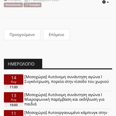
Emp
Θεσσαλονίκη
17 Νοέμβρη
Προηγούμενο
Επόμενο
ΗΜΕΡΟΛΌΓΙΟ
[Μεσοχώρα] Αυτόνομη συνάντηση αγώνα Ι
14
Συγκέντρωση, πορεία στην είσοδο του χωριού
Αυγ
11:00
[Μεσοχώρα] Αυτόνομη συνάντηση αγώνα Ι
13
Μικροφωνική παρέμβαση και εκδήλωση για
Αυγ
παιδιά
19:00
[Μεσοχώρα] Αυτοοργανωμένο κάμπινγκ στην
11